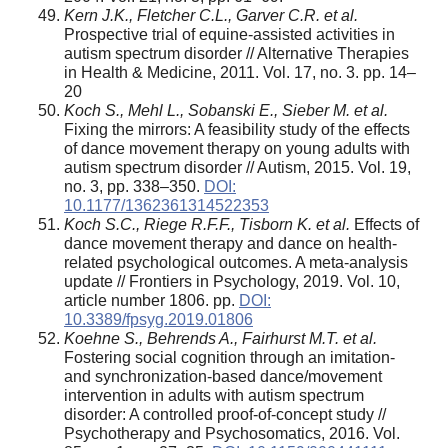
Kern J.K., Fletcher C.L., Garver C.R. et al.
Prospective trial of equine-assisted activities in
autism spectrum disorder // Alternative Therapies
in Health & Medicine, 2011. Vol. 17, no. 3. pp. 14–
20
Koch S., Mehl L., Sobanski E., Sieber M. et al.
Fixing the mirrors: A feasibility study of the effects
of dance movement therapy on young adults with
autism spectrum disorder // Autism, 2015. Vol. 19,
no. 3, pp. 338–350.
DOI:
10.1177/1362361314522353
Koch S.C., Riege R.F.F., Tisborn K. et al.
Effects of
dance movement therapy and dance on health-
related psychological outcomes. A meta-analysis
update // Frontiers in Psychology, 2019. Vol. 10,
article number 1806. pp.
DOI:
10.3389/fpsyg.2019.01806
Koehne S., Behrends A., Fairhurst M.T. et al.
Fostering social cognition through an imitation-
and synchronization-based dance/movement
intervention in adults with autism spectrum
disorder: A controlled proof-of-concept study //
Psychotherapy and Psychosomatics, 2016. Vol.