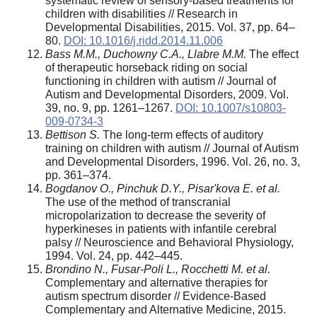
systematic review of sensory-based treatments for
children with disabilities // Research in
Developmental Disabilities, 2015. Vol. 37, pp. 64–
80.
DOI: 10.1016/j.ridd.2014.11.006
Bass M.M., Duchowny C.A., Llabre M.M.
The effect
of therapeutic horseback riding on social
functioning in children with autism // Journal of
Autism and Developmental Disorders, 2009. Vol.
39, no. 9, pp. 1261–1267.
DOI: 10.1007/s10803-
009-0734-3
Bettison S.
The long-term effects of auditory
training on children with autism // Journal of Autism
and Developmental Disorders, 1996. Vol. 26, no. 3,
pp. 361–374.
Bogdanov O., Pinchuk D.Y., Pisar'kova E. et al.
The use of the method of transcranial
micropolarization to decrease the severity of
hyperkineses in patients with infantile cerebral
palsy // Neuroscience and Behavioral Physiology,
1994. Vol. 24, pp. 442–445.
Brondino N., Fusar-Poli L., Rocchetti M. et al.
Complementary and alternative therapies for
autism spectrum disorder // Evidence-Based
Complementary and Alternative Medicine, 2015.