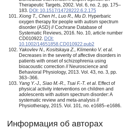
Therapeutic Targets, 2002. Vol. 6, no. 2, pp. 175–
183.
DOI: 10.1517/14728222.6.2.175
Xiong T., Chen H., Luo R., Mu D.
Hyperbaric
oxygen therapy for people with autism spectrum
disorder (ASD) // Cochrane Database of
Systematic Reviews, 2016. No. 10, article number
CD010922.
DOI:
10.1002/14651858.CD010922.pub2
Yakovlev N., Kositskaya Z., Klimenko V. et al.
Decreases in the severity of affective disorders in
patients with onset of schizophrenia using
bioacoustic correction // Neuroscience and
Behavioral Physiology, 2013. Vol. 43, no. 3, pp.
363–366.
Yang Y.-J., Siao M.-R., Tsai F.-T. et al.
Effect of
physical activity interventions on children and
adolescents with autism spectrum disorder: A
systematic review and meta-analysis //
Physiotherapy, 2015. Vol. 101, no. e1685–e1686.
Информация об авторах