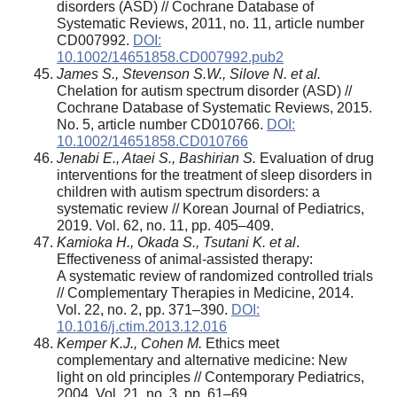
disorders (ASD) // Cochrane Database of
Systematic Reviews, 2011, no. 11, article number
CD007992.
DOI:
10.1002/14651858.CD007992.pub2
James S., Stevenson S.W., Silove N. et al.
Chelation for autism spectrum disorder (ASD) //
Cochrane Database of Systematic Reviews, 2015.
No. 5, article number CD010766.
DOI:
10.1002/14651858.CD010766
Jenabi E., Ataei S., Bashirian S.
Evaluation of drug
interventions for the treatment of sleep disorders in
children with autism spectrum disorders: a
systematic review // Korean Journal of Pediatrics,
2019. Vol. 62, no. 11, pp. 405–409.
Kamioka H., Okada S., Tsutani K. et al
.
Effectiveness of animal-assisted therapy:
A systematic review of randomized controlled trials
// Complementary Therapies in Medicine, 2014.
Vol. 22, no. 2, pp. 371–390.
DOI:
10.1016/j.ctim.2013.12.016
Kemper K.J., Cohen M.
Ethics meet
complementary and alternative medicine: New
light on old principles // Contemporary Pediatrics,
2004. Vol. 21, no. 3, pp. 61–69.