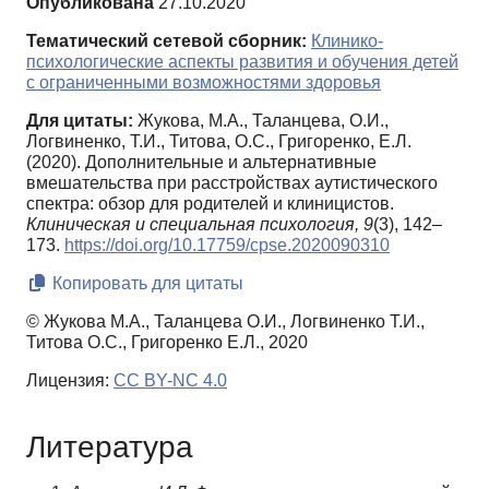
Опубликована
27.10.2020
Тематический сетевой сборник:
Клинико-
психологические аспекты развития и обучения детей
с ограниченными возможностями здоровья
Для цитаты:
Жукова, М.А., Таланцева, О.И.,
Логвиненко, Т.И., Титова, О.С., Григоренко, Е.Л.
(2020). Дополнительные и альтернативные
вмешательства при расстройствах аутистического
спектра: обзор для родителей и клиницистов.
Клиническая и специальная психология,
9
(3), 142–
173.
https://doi.org/10.17759/cpse.2020090310
Копировать для цитаты
© Жукова М.А., Таланцева О.И., Логвиненко Т.И.,
Титова О.С., Григоренко Е.Л., 2020
Лицензия:
CC BY-NC 4.0
Литература