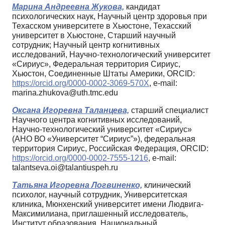
Марина Андреевна Жукова,
кандидат
психологических наук, Научный центр здоровья при
Техасском университете в Хьюстоне, Техасский
университет в Хьюстоне, Старший научный
сотрудник; Научный центр когнитивных
исследований, Научно‑технологический университет
«Сириус», Федеральная территория Сириус,
Хьюстон, Соединенные Штаты Америки, ORCID:
https://orcid.org/0000-0002-3069-570X
, e-mail:
marina.zhukova@uth.tmc.edu
Оксана Игоревна Таланцева,
старший специалист
Научного центра когнитивных исследований,
Научно-технологический университет «Сириус»
(АНО ВО «Университет “Сириус”»), федеральная
территория Сириус, Российская Федерация, ORCID:
https://orcid.org/0000-0002-7555-1216
, e-mail:
talantseva.oi@talantiuspeh.ru
Татьяна Игоревна Логвиненко,
клинический
психолог, научный сотрудник, Университетская
клиника, Мюнхенский университет имени Людвига-
Максимилиана, приглашенный исследователь,
Институт образования, Национальный