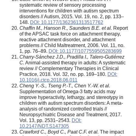
systematic review of sensory processing
interventions for children with autism spectrum
disorders // Autism, 2015. Vol. 19, no. 2, pp. 133–
148.
DOI: 10.1177/1362361313517762
Chaffin M., Hanson R., Saunders B.E. et al.
Report
of the APSAC task force on attachment therapy,
reactive attachment disorder, and attachment
problems // Child Maltreatment, 2006. Vol. 11, no.
1, pp. 76–89.
DOI: 10.1177/1077559505283699
Charry-Sánchez J.D., Pradilla I., Talero-Gutiérrez
C.
Animal-assisted therapy in adults: A systematic
review // Complementary Therapies in Clinical
Practice, 2018. Vol. 32, no. pp. 169–180.
DOI:
10.1016/j.ctcp.2018.06.011
Cheng Y.-S., Tseng P.-T., Chen Y.-W. et al.
Supplementation of Omega-3 fatty acids may
improve hyperactivity, lethargy, and stereotypy in
children with autism spectrum disorders: A meta-
analysis of randomized controlled trials //
Neuropsychiatric Disease and Treatment, 2017.
Vol. 13, pp. 2531–2543.
DOI:
10.2147/NDT.S147305
Crawford C., Boyd C., Paat C.F. et al.
The impact