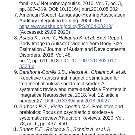
families // Neurotherapeutics, 2010. Vol. 7, no. 3,
pp. 307–319. DOI: 10.1016/ j.nurt.2010.05.002
American Speech-Language-Hearing Association.
Auditory integration training, 2004.URL:
https://www.asha.org/policy/PS2004-00218/
(Accessed: 29.09.2020)
Asada K., Tojo Y., Hakarino K. et al.
Brief Report:
Body Image in Autism: Evidence from Body Size
Estimation // Journal of Autism and Developmental
Disorders, 2018. Vol. 48,
no. 2, pp. 611–618.
DOI: 10.1007/s10803-017-
3323-x
Barahona-Corrêa J.B., Velosa A., Chainho A. et al.
Repetitive transcranial magnetic stimulation for
treatment of autism spectrum disorder: A
systematic review and meta-analysis // Frontiers in
Integrative Neuroscience, 2018. Vol. 12, article
number 27.
DOI: 10.3389/fnint.2018.00027
Barbosa R.S., Vieira-Coelho M.A.
Probiotics and
prebiotics: Focus on psychiatric disorders–a
systematic review // Nutrition Reviews, 2020. Vol.
78, no. 6, pp. 437–450.
Barton E.E., Reichow B., Schnitz A. et al.
A