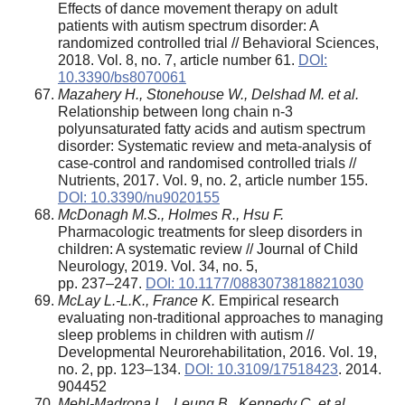
Effects of dance movement therapy on adult
patients with autism spectrum disorder: A
randomized controlled trial // Behavioral Sciences,
2018. Vol. 8, no. 7, article number 61.
DOI:
10.3390/bs8070061
Mazahery H., Stonehouse W., Delshad M. et al.
Relationship between long chain n-3
polyunsaturated fatty acids and autism spectrum
disorder: Systematic review and meta-analysis of
case-control and randomised controlled trials //
Nutrients, 2017. Vol. 9, no. 2, article number 155.
DOI: 10.3390/nu9020155
McDonagh M.S., Holmes R., Hsu F.
Pharmacologic treatments for sleep disorders in
children: A systematic review // Journal of Child
Neurology, 2019. Vol. 34, no. 5,
pp. 237–247.
DOI: 10.1177/0883073818821030
McLay L.-L.K., France K.
Empirical research
evaluating non-traditional approaches to managing
sleep problems in children with autism //
Developmental Neurorehabilitation, 2016. Vol. 19,
no. 2, pp. 123–134.
DOI: 10.3109/17518423
. 2014.
904452
Mehl-Madrona L., Leung B., Kennedy C. et al.