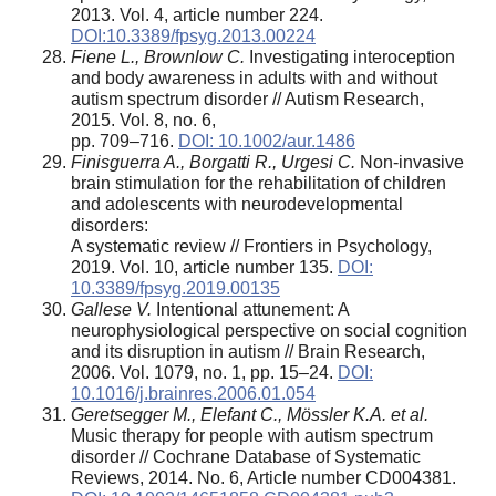
2013. Vol. 4, article number 224.
DOI:10.3389/fpsyg.2013.00224
Fiene L., Brownlow C.
Investigating interoception
and body awareness in adults with and without
autism spectrum disorder // Autism Research,
2015. Vol. 8, no. 6,
pp. 709–716.
DOI: 10.1002/aur.1486
Finisguerra A., Borgatti R., Urgesi C.
Non-invasive
brain stimulation for the rehabilitation of children
and adolescents with neurodevelopmental
disorders:
A systematic review // Frontiers in Psychology,
2019. Vol. 10, article number 135.
DOI:
10.3389/fpsyg.2019.00135
Gallese V.
Intentional attunement: A
neurophysiological perspective on social cognition
and its disruption in autism // Brain Research,
2006. Vol. 1079, no. 1, pp. 15–24.
DOI:
10.1016/j.brainres.2006.01.054
Geretsegger M., Elefant C., Mössler K.A. et al.
Music therapy for people with autism spectrum
disorder // Cochrane Database of Systematic
Reviews, 2014. No. 6, Article number CD004381.