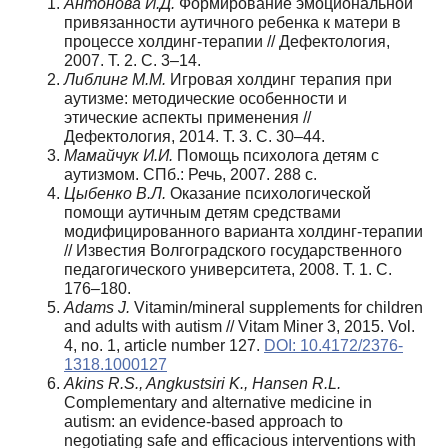
Антонова И.Д.
Формирование эмоциональной
привязанности аутичного ребенка к матери в
процессе холдинг-терапии // Дефектология,
2007. Т. 2. С. 3–14.
Либлинг М.М.
Игровая холдинг терапия при
аутизме: методические особенности и
этические аспекты применения //
Дефектология, 2014. Т. 3. С. 30–44.
Мамайчук И.И.
Помощь психолога детям с
аутизмом. СПб.: Речь, 2007. 288 с.
Цыбенко В.Л.
Оказание психологической
помощи аутичным детям средствами
модифицированного варианта холдинг-терапии
// Известия Волгоградского государственного
педагогического университета, 2008. Т. 1. С.
176–180.
Adams J.
Vitamin/mineral supplements for children
and adults with autism // Vitam Miner 3, 2015. Vol.
4, no. 1, article number 127.
DOI: 10.4172/2376-
1318.1000127
Akins R.S., Angkustsiri K., Hansen R.L.
Complementary and alternative medicine in
autism: an evidence-based approach to
negotiating safe and efficacious interventions with