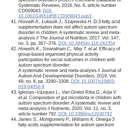
Systematic Reviews, 2016. No. 6, article number
CD009043.
DOI:
10.1002/14651858.CD009043.pub3
.
Horvath A., Łukasik J., Szajewska H.
Ω-3 fatty acid
supplementation does not affect autism spectrum
disorder in children: A systematic review and meta-
analysis // The Journal of Nutrition, 2017. Vol. 147,
no. 3, pp. 367–376.
DOI: 10.3945/jn.116.242354
Howells K., Sivaratnam C., May T. et al.
Efficacy of
group-based organised physical activity
participation for social outcomes in children with
autism spectrum disorder:
A systematic review and meta-analysis // Journal of
Autism And Developmental Disorders, 2019. Vol.
49, no. 8, pp. 3290–3308.
DOI: 10.1007/s10803-
019-04050-9
Iglesias–Vázquez L., Van Ginkel Riba G., Arija V.
et al.
Composition of gut microbiota in children with
autism spectrum disorder: A systematic review and
meta-analysis // Nutrients, 2020. Vol. 12, no. 3,
article number 792.
DOI: 10.3390/nu12030792
James S., Montgomery P., Williams K.
Omega‐3
fatty acids supplementation for autism spectrum