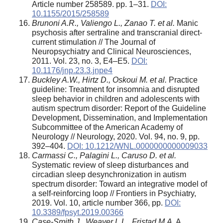
Article number 258589. pp. 1–31.
DOI:
10.1155/2015/258589
Brunoni A.R., Valiengo L., Zanao T. et al.
Manic
psychosis after sertraline and transcranial direct-
current stimulation // The Journal of
Neuropsychiatry and Clinical Neurosciences,
2011. Vol. 23, no. 3, E4–E5.
DOI:
10.1176/jnp.23.3.jnpe4
Buckley A.W., Hirtz D., Oskoui M. et al.
Practice
guideline: Treatment for insomnia and disrupted
sleep behavior in children and adolescents with
autism spectrum disorder: Report of the Guideline
Development, Dissemination, and Implementation
Subcommittee of the American Academy of
Neurology // Neurology, 2020. Vol. 94, no. 9, pp.
392–404.
DOI: 10.1212/WNL.0000000000009033
Carmassi C., Palagini L., Caruso D. et al.
Systematic review of sleep disturbances and
circadian sleep desynchronization in autism
spectrum disorder: Toward an integrative model of
a self-reinforcing loop // Frontiers in Psychiatry,
2019. Vol. 10, article number 366, pp.
DOI:
10.3389/fpsyt.2019.00366
Case-Smith J., Weaver L.L., Fristad M.A.
A