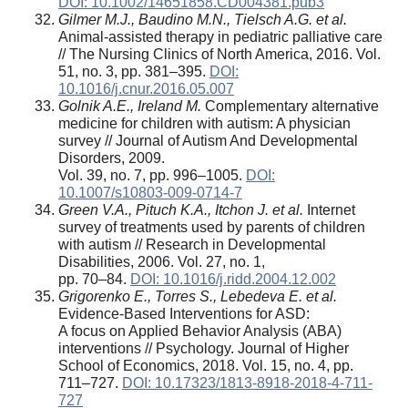
DOI: 10.1002/14651858.CD004381.pub3
Gilmer M.J., Baudino M.N., Tielsch A.G. et al.
Animal-assisted therapy in pediatric palliative care
// The Nursing Clinics of North America, 2016. Vol.
51, no. 3, pp. 381–395.
DOI:
10.1016/j.cnur.2016.05.007
Golnik A.E., Ireland M.
Complementary alternative
medicine for children with autism: A physician
survey // Journal of Autism And Developmental
Disorders, 2009.
Vol. 39, no. 7, pp. 996–1005.
DOI:
10.1007/s10803-009-0714-7
Green V.A., Pituch K.A., Itchon J. et al.
Internet
survey of treatments used by parents of children
with autism // Research in Developmental
Disabilities, 2006. Vol. 27, no. 1,
pp. 70–84.
DOI: 10.1016/j.ridd.2004.12.002
Grigorenko E., Torres S., Lebedeva E. et al.
Evidence-Based Interventions for ASD:
A focus on Applied Behavior Analysis (ABA)
interventions // Psychology. Journal of Higher
School of Economics, 2018. Vol. 15, no. 4, pp.
711–727.
DOI: 10.17323/1813-8918-2018-4-711-
727