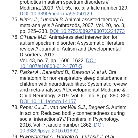
probiotics in autism spectrum disorders //
Medicina, 2019. Vol. 55, no. 5, article number 129.
DOI: 10.3390/medicina55050129
Nimer J., Lundahl B.
Animal-assisted therapy: A
meta-analysis // Anthrozoös, 2007. Vol. 20, no. 3,
pp. 225–238.
DOI: 10.2752/089279307X224773
O’Haire M.E.
Animal-assisted intervention for
autism spectrum disorder: A systematic literature
review // Journal of Autism and Developmental
Disorders, 2013.
Vol. 43, no. 7, pp. 1606–1622.
DOI:
10.1007/s10803-012-1707-5
Parker A., Beresford B., Dawson V. et al.
Oral
melatonin for non‐respiratory sleep disturbance in
children with neurodisabilities: Systematic review
and meta‐analyses // Developmental Medicine &
Child Neurology, 2019. Vol. 61, no. 8, pp. 880–890.
DOI: 10.1111/dmcn.14157
Peper C.L.E., van der Wal S.J., Begeer S.
Autism
in action: Reduced bodily connectedness during
social interactions? // Frontiers in Psychology,
2016. Vol. 7, article number 1862.
DOI:
10.3389/fpsyg.2016.01862
Piwowarczyk A., Horvath A., Łukasik J. et al.