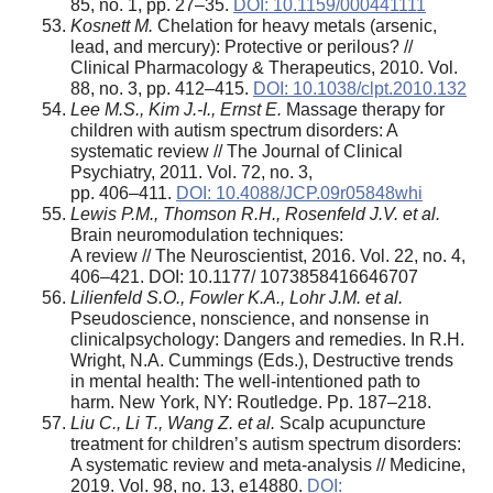
85, no. 1, pp. 27–35.
DOI: 10.1159/000441111
Kosnett M.
Chelation for heavy metals (arsenic,
lead, and mercury): Protective or perilous? //
Clinical Pharmacology & Therapeutics, 2010. Vol.
88, no. 3, pp. 412–415.
DOI: 10.1038/clpt.2010.132
Lee M.S., Kim J.-I., Ernst E.
Massage therapy for
children with autism spectrum disorders: A
systematic review // The Journal of Clinical
Psychiatry, 2011. Vol. 72, no. 3,
pp. 406–411.
DOI: 10.4088/JCP.09r05848whi
Lewis P.M., Thomson R.H., Rosenfeld J.V. et al.
Brain neuromodulation techniques:
A review // The Neuroscientist, 2016. Vol. 22, no. 4,
406–421. DOI: 10.1177/ 1073858416646707
Lilienfeld S.O., Fowler K.A., Lohr J.M. et al.
Pseudoscience, nonscience, and nonsense in
clinicalpsychology: Dangers and remedies. In R.H.
Wright, N.A. Cummings (Eds.), Destructive trends
in mental health: The well-intentioned path to
harm. New York, NY: Routledge. Pp. 187–218.
Liu C., Li T., Wang Z. et al.
Scalp acupuncture
treatment for childrenʼs autism spectrum disorders:
A systematic review and meta-analysis // Medicine,
2019. Vol. 98, no. 13, e14880.
DOI: