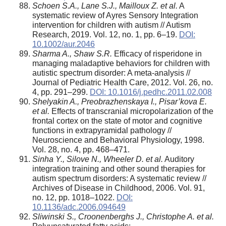
Schoen S.A., Lane S.J., Mailloux Z. et al.
A
systematic review of Ayres Sensory Integration
intervention for children with autism // Autism
Research, 2019. Vol. 12, no. 1, pp. 6–19.
DOI:
10.1002/aur.2046
Sharma A., Shaw S.R.
Efficacy of risperidone in
managing maladaptive behaviors for children with
autistic spectrum disorder: A meta-analysis //
Journal of Pediatric Health Care, 2012. Vol. 26, no.
4, pp. 291–299.
DOI: 10.1016/j.pedhc.2011.02.008
Shelyakin A., Preobrazhenskaya I., Pisar’kova E.
et al.
Effects of transcranial micropolarization of the
frontal cortex on the state of motor and cognitive
functions in extrapyramidal pathology //
Neuroscience and Behavioral Physiology, 1998.
Vol. 28, no. 4, pp. 468–471.
Sinha Y., Silove N., Wheeler D. et al.
Auditory
integration training and other sound therapies for
autism spectrum disorders: A systematic review //
Archives of Disease in Childhood, 2006. Vol. 91,
no. 12, pp. 1018–1022.
DOI:
10.1136/adc.2006.094649
Sliwinski S., Croonenberghs J., Christophe A. et al.