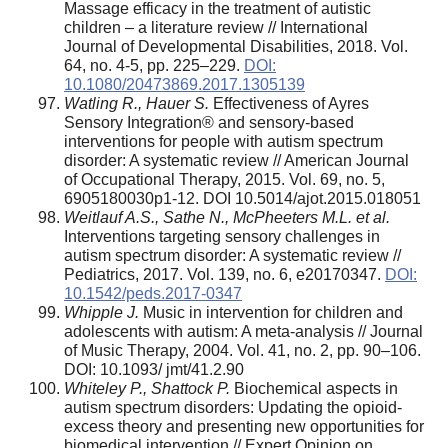
Massage efficacy in the treatment of autistic
children – a literature review // International
Journal of Developmental Disabilities, 2018. Vol.
64, no. 4-5, pp. 225–229.
DOI:
10.1080/20473869.2017.1305139
Watling R., Hauer S.
Effectiveness of Ayres
Sensory Integration® and sensory-based
interventions for people with autism spectrum
disorder: A systematic review // American Journal
of Occupational Therapy, 2015. Vol. 69, no. 5,
6905180030p1-12. DOI 10.5014/ajot.2015.018051
Weitlauf A.S., Sathe N., McPheeters M.L. et al.
Interventions targeting sensory challenges in
autism spectrum disorder: A systematic review //
Pediatrics, 2017. Vol. 139, no. 6, e20170347.
DOI:
10.1542/peds.2017-0347
Whipple J.
Music in intervention for children and
adolescents with autism: A meta-analysis // Journal
of Music Therapy, 2004. Vol. 41, no. 2, pp. 90–106.
DOI: 10.1093/ jmt/41.2.90
Whiteley P., Shattock P.
Biochemical aspects in
autism spectrum disorders: Updating the opioid-
excess theory and presenting new opportunities for
biomedical intervention // Expert Opinion on