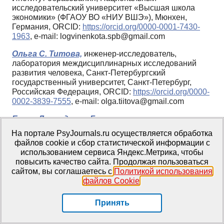
исследовательский университет «Высшая школа
экономики» (ФГАОУ ВО «НИУ ВШЭ»), Мюнхен,
Германия, ORCID:
https://orcid.org/0000-0001-7430-
1963
, e-mail: logvinenkota.spb@gmail.com
Ольга С. Титова,
инженер-исследователь,
лаборатория междисциплинарных исследований
развития человека, Санкт-Петербургский
государственный университет, Санкт-Петербург,
Российская Федерация, ORCID:
https://orcid.org/0000-
0002-3839-7555
, e-mail: olga.tiitova@gmail.com
Елена Леонидовна Григоренко,
доктор
психологических наук, профессор, ведущий научный
На портале PsyJournals.ru осуществляется обработка
сотрудник, Московский государственный психолого-
файлов cookie и сбор статистической информации с
педагогический университет (ФГБОУ ВО МГППУ),
использованием сервиса Яндекс.Метрика, чтобы
профессор Университета Хьюстона, Москва,
повысить качество сайта. Продолжая пользоваться
Российская Федерация, ORCID:
https://orcid.org/0000-
сайтом, вы соглашаетесь с
Политикой использования
0001-9646-4181
, e-mail:
файлов Cookie
.
elena.grigorenko@times.uh.edu
Принять
Метрики