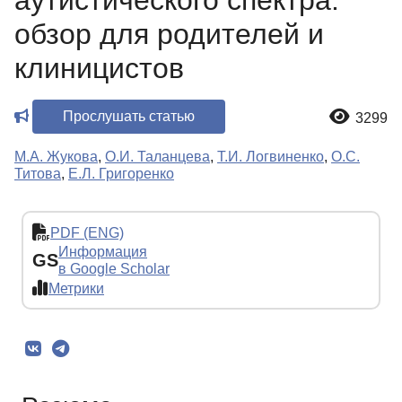
аутистического спектра:
обзор для родителей и
клиницистов
Прослушать статью
3299
М.А. Жукова
,
О.И. Таланцева
,
Т.И. Логвиненко
,
О.С.
Титова
,
Е.Л. Григоренко
PDF (ENG)
Информация
GS
в Google Scholar
Метрики