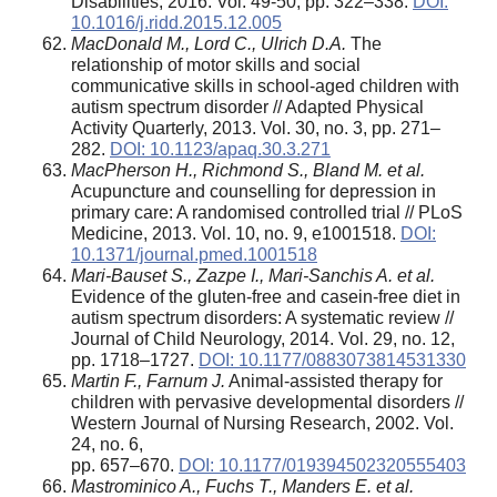
Disabilities, 2016. Vol. 49-50, pp. 322–338.
DOI:
10.1016/j.ridd.2015.12.005
MacDonald M., Lord C., Ulrich D.A.
The
relationship of motor skills and social
communicative skills in school-aged children with
autism spectrum disorder // Adapted Physical
Activity Quarterly, 2013. Vol. 30, no. 3, pp. 271–
282.
DOI: 10.1123/apaq.30.3.271
MacPherson H., Richmond S., Bland M. et al.
Acupuncture and counselling for depression in
primary care: A randomised controlled trial // PLoS
Medicine, 2013. Vol. 10, no. 9, e1001518.
DOI:
10.1371/journal.pmed.1001518
Mari-Bauset S., Zazpe I., Mari-Sanchis A. et al.
Evidence of the gluten-free and casein-free diet in
autism spectrum disorders: A systematic review //
Journal of Child Neurology, 2014. Vol. 29, no. 12,
pp. 1718–1727.
DOI: 10.1177/0883073814531330
Martin F., Farnum J.
Animal-assisted therapy for
children with pervasive developmental disorders //
Western Journal of Nursing Research, 2002. Vol.
24, no. 6,
pp. 657–670.
DOI: 10.1177/019394502320555403
Mastrominico A., Fuchs T., Manders E. et al.