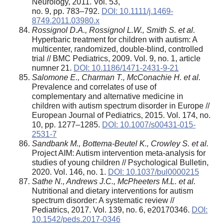
Neurology, 2011. Vol. 53,
no. 9, pp. 783–792.
DOI: 10.1111/j.1469-
8749.2011.03980.x
Rossignol D.A., Rossignol L.W., Smith S. et al.
Hyperbaric treatment for children with autism: A
multicenter, randomized, double-blind, controlled
trial // BMC Pediatrics, 2009. Vol. 9, no. 1, article
numner 21.
DOI: 10.1186/1471-2431-9-21
Salomone E., Charman T., McConachie H. et al.
Prevalence and correlates of use of
complementary and alternative medicine in
children with autism spectrum disorder in Europe //
European Journal of Pediatrics, 2015. Vol. 174, no.
10, pp. 1277–1285.
DOI: 10.1007/s00431-015-
2531-7
Sandbank M., Bottema-Beutel K., Crowley S. et al.
Project AIM: Autism intervention meta-analysis for
studies of young children // Psychological Bulletin,
2020. Vol. 146, no. 1.
DOI: 10.1037/bul0000215
Sathe N., Andrews J.C., McPheeters M.L. et al.
Nutritional and dietary interventions for autism
spectrum disorder: A systematic review //
Pediatrics, 2017. Vol. 139, no. 6, e20170346.
DOI:
10.1542/peds.2017-0346