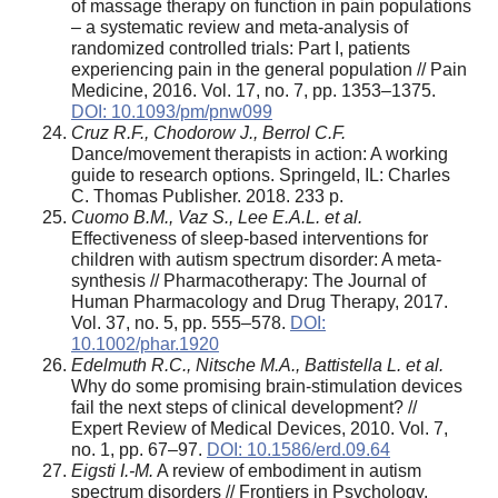
of massage therapy on function in pain populations
– a systematic review and meta-analysis of
randomized controlled trials: Part I, patients
experiencing pain in the general population // Pain
Medicine, 2016. Vol. 17, no. 7, pp. 1353–1375.
DOI: 10.1093/pm/pnw099
Cruz R.F., Chodorow J., Berrol C.F.
Dance/movement therapists in action: A working
guide to research options. Springeld, IL: Charles
C. Thomas Publisher. 2018. 233 p.
Cuomo B.M., Vaz S., Lee E.A.L. et al.
Effectiveness of sleep‐based interventions for
children with autism spectrum disorder: A meta‐
synthesis // Pharmacotherapy: The Journal of
Human Pharmacology and Drug Therapy, 2017.
Vol. 37, no. 5, pp. 555–578.
DOI:
10.1002/phar.1920
Edelmuth R.C., Nitsche M.A., Battistella L. et al.
Why do some promising brain-stimulation devices
fail the next steps of clinical development? //
Expert Review of Medical Devices, 2010. Vol. 7,
no. 1, pp. 67–97.
DOI: 10.1586/erd.09.64
Eigsti I.-M.
A review of embodiment in autism
spectrum disorders // Frontiers in Psychology,