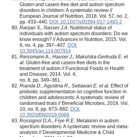
Gluten-and casein-free diet and autism spectrum
disorders in children: A systematic review //
European Journal of Nutrition, 2018. Vol. 57, no. 2,
pp. 433–440.
DOI: 10.1007/s00394-017-1483-2
Ranjan S., Nasser J.A.
Nutritional status of
individuals with autism spectrum disorders: Do we
know enough? // Advances in Nutrition, 2015. Vol.
6, no. 4, pp. 397–407.
DOI:
10.3945/an.114.007914
Reissmann A., Hauser J., Makulska-Gertruda E. et
al.
Gluten-free and casein-free diets in the
treatment of autism // Functional Foods in Health
and Disease, 2014. Vol. 4,
no. 8, pp. 349–361.
Rianda D., Agustina R., Setiawan E. et al.
Effect of
probiotic supplementation on cognitive function in
children and adolescents: A systematic review of
randomised trials // Beneficial Microbes, 2019. Vol.
10, no. 8, pp. 873–882.
DOI:
10.3920/BM2019.0068
Rossignol D.A., Frye R.E.
Melatonin in autism
spectrum disorders: A systematic review and meta‐
analysis // Developmental Medicine & Child