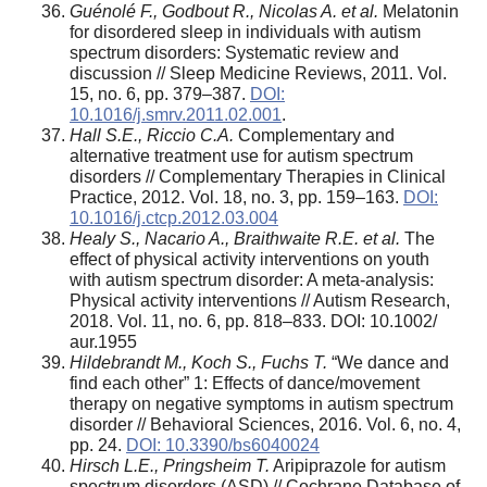
Guénolé F., Godbout R., Nicolas A. et al.
Melatonin
for disordered sleep in individuals with autism
spectrum disorders: Systematic review and
discussion // Sleep Medicine Reviews, 2011. Vol.
15, no. 6, pp. 379–387.
DOI:
10.1016/j.smrv.2011.02.001
.
Hall S.E., Riccio C.A.
Complementary and
alternative treatment use for autism spectrum
disorders // Complementary Therapies in Clinical
Practice, 2012. Vol. 18, no. 3, pp. 159–163.
DOI:
10.1016/j.ctcp.2012.03.004
Healy S., Nacario A., Braithwaite R.E. et al.
The
effect of physical activity interventions on youth
with autism spectrum disorder: A meta-analysis:
Physical activity interventions // Autism Research,
2018. Vol. 11, no. 6, pp. 818–833. DOI: 10.1002/
aur.1955
Hildebrandt M., Koch S., Fuchs T.
“We dance and
find each other” 1: Effects of dance/movement
therapy on negative symptoms in autism spectrum
disorder // Behavioral Sciences, 2016. Vol. 6, no. 4,
pp. 24.
DOI: 10.3390/bs6040024
Hirsch L.E., Pringsheim T.
Aripiprazole for autism
spectrum disorders (ASD) // Cochrane Database of