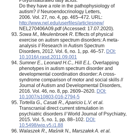
Polyunsaturated fatty acids:
Do they have a role in the pathophysiology of
autism? // Neuroendocrinology Letters,
2006. Vol. 27, no. 4, pp. 465–472. URL:
http://www.nel.edu/userfiles/articlesnew/
NEL270406A09.pdf (Accessed: 17.07.2020).
Sowa M., Meulenbroek R.
Effects of physical
exercise on autism spectrum disorders: A meta-
analysis // Research in Autism Spectrum
Disorders, 2012. Vol. 6, no. 1, pp. 46–57.
DOI:
10.1016/j.rasd.2011.09.001
Sumner E., Leonard H.C., Hill E.L.
Overlapping
phenotypes in autism spectrum disorder and
developmental coordination disorder: A cross-
syndrome comparison of motor and social skills //
Journal of Autism and Developmental Disorders,
2016. Vol. 46, no. 8, pp. 2609–2620.
DOI:
10.1007/s10803-016-2794-5
Tortella G., Casati R., Aparicio L.V. et al.
Transcranial direct current stimulation in
psychiatric disorders // World Journal of Psychiatry,
2015. Vol. 5, no. 1, pp. 88–102.
DOI:
10.5498/wjp.v5.i1.88
Walaszek R., Maśnik N., Marszałek A. et al.