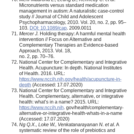
Micronutrients versus standard medication
management in autism: A naturalistic case-control
study // Journal of Child and Adolescent
Psychopharmacology, 2010. Vol. 20, no. 2, pp. 95–
103.
DOI: 10.1089/cap
. 2009.0011
Mercer J.
Holding therapy: A harmful mental health
intervention // Focus on Alternative and
Complementary Therapies an Evidence-based
Approach, 2013. Vol. 18,
no. 2, pp. 70–76.
National Center for Complementary and Integrative
Health. Acupuncture: In depth. National Institutes
of Health. 2016. URL:
https://www.nccih.nih.gov/health/acupuncture-in-
depth
(Accessed: 17.07.2020)
National Center for Complementary and Integrative
Health. Complementary, alternative, or integrative
health: what’s in a name? 2015. URL:
https://www.nccih.nih
. gov/health/complementary-
alternative-or-integrative-health-whats-in-a-name
(Accessed: 17.07.2020)
Ng Q.X., Loke W., Venkatanarayanan N. et al.
A
systematic review of the role of prebiotics and