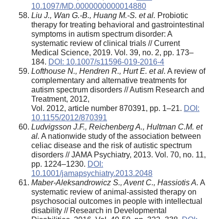
10.1097/MD.0000000000014880
Liu J., Wan G.-B., Huang M.-S. et al.
Probiotic
therapy for treating behavioral and gastrointestinal
symptoms in autism spectrum disorder: A
systematic review of clinical trials // Current
Medical Science, 2019. Vol. 39, no. 2, pp. 173–
184.
DOI: 10.1007/s11596-019-2016-4
Lofthouse N., Hendren R., Hurt E. et al.
A review of
complementary and alternative treatments for
autism spectrum disorders // Autism Research and
Treatment, 2012,
Vol. 2012, article number 870391, pp. 1–21.
DOI:
10.1155/2012/870391
Ludvigsson J.F., Reichenberg A., Hultman C.M. et
al.
A nationwide study of the association between
celiac disease and the risk of autistic spectrum
disorders // JAMA Psychiatry, 2013. Vol. 70, no. 11,
pp. 1224–1230.
DOI:
10.1001/jamapsychiatry.2013.2048
Maber-Aleksandrowicz S., Avent C., Hassiotis A.
A
systematic review of animal-assisted therapy on
psychosocial outcomes in people with intellectual
disability // Research in Developmental