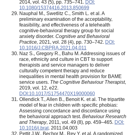
2014, vol. 43 (5), pp. 735–741.
DOI:
10.1080/15374416.2013.850699
Nauphal M., Swetlitz C., Smith L. et al. A
preliminary examination of the acceptability,
feasibility, and effectiveness of a telehealth
cognitive-behavioral therapy group for social
anxiety disorder.
Cognitive and Behavioral
Practice,
2021, vol. 28 (4), pp. 730–742.
DOI:
10.1016/J.CBPRA.2021.04.011
Naz S., Gregory R., Bahu M. Addressing issues of
race, ethnicity and culture in CBT to support
therapists and service managers to deliver
culturally competent therapy and reduce
inequalities in mental health provision for BAME
service users.
The Cognitive Behaviour Therapist
,
2019, vol. 12, e22.
DOI:10.1017/S1754470X19000060
Ollendick T., Allen B., Benoit K. et al. The tripartite
model of fear in children with specific phobias:
Assessing concordance and discordance using
the behavioral approach test.
Behaviour Research
and Therapy
, 2011, vol. 49 (8), pp. 459–465.
DOI:
10.1016/j.brat
. 2011.04.003
Pettit J.W., Bechor M., Rey Y. et al. A randomized