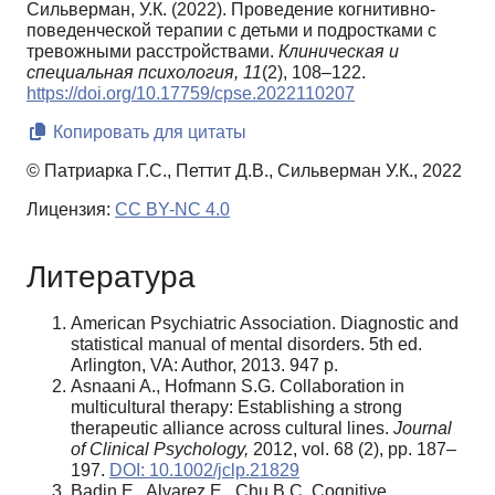
Сильверман, У.К. (2022). Проведение когнитивно-
поведенческой терапии с детьми и подростками с
тревожными расстройствами.
Клиническая и
специальная психология,
11
(2), 108–122.
https://doi.org/10.17759/cpse.2022110207
Копировать для цитаты
© Патриарка Г.С., Петтит Д.В., Сильверман У.К., 2022
Лицензия:
CC BY-NC 4.0
Литература
American Psychiatric Association. Diagnostic and
statistical manual of mental disorders. 5th ed.
Arlington, VA: Author, 2013. 947 p.
Asnaani A., Hofmann S.G. Collaboration in
multicultural therapy: Establishing a strong
therapeutic alliance across cultural lines.
Journal
of Clinical Psychology
,
2012, vol. 68 (2), pp. 187–
197.
DOI: 10.1002/jclp.21829
Badin E., Alvarez E., Chu B.C. Cognitive