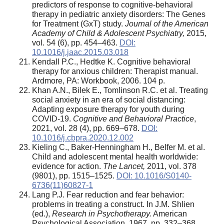
predictors of response to cognitive-behavioral
therapy in pediatric anxiety disorders: The Genes
for Treatment (GxT) study.
Journal of the American
Academy of Child & Adolescent Psychiatry,
2015,
vol. 54 (6), pp. 454–463.
DOI:
10.1016/j.jaac.2015.03.018
Kendall P.C., Hedtke K. Cognitive behavioral
therapy for anxious children: Therapist manual.
Ardmore, PA: Workbook, 2006. 104 p.
Khan A.N., Bilek E., Tomlinson R.C. et al. Treating
social anxiety in an era of social distancing:
Adapting exposure therapy for youth during
COVID-19.
Cognitive and Behavioral Practice
,
2021, vol. 28 (4), pp. 669–678.
DOI:
10.1016/j.cbpra.2020.12.002
Kieling C., Baker-Henningham H., Belfer M. et al.
Child and adolescent mental health worldwide:
evidence for action.
The Lancet,
2011, vol. 378
(9801), pp. 1515–1525.
DOI: 10.1016/S0140-
6736(11)60827-1
Lang P.J. Fear reduction and fear behavior:
problems in treating a construct. In J.M. Shlien
(ed.),
Research in Psychotherapy
.
American
Psychological Association, 1967, pp. 332–368.