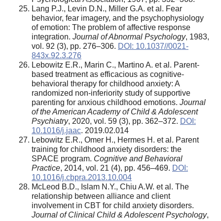
Lang P.J., Levin D.N., Miller G.A. et al. Fear
behavior, fear imagery, and the psychophysiology
of emotion: The problem of affective response
integration.
Journal of Abnormal Psychology
, 1983,
vol. 92 (3), pp. 276–306.
DOI: 10.1037//0021-
843x.92.3.276
Lebowitz E.R., Marin C., Martino A. et al. Parent-
based treatment as efficacious as cognitive-
behavioral therapy for childhood anxiety: A
randomized non-inferiority study of supportive
parenting for anxious childhood emotions.
Journal
of the American Academy of Child & Adolescent
Psychiatry
, 2020, vol. 59 (3), pp. 362–372.
DOI:
10.1016/j.jaac
. 2019.02.014
Lebowitz E.R., Omer H., Hermes H. et al. Parent
training for childhood anxiety disorders: the
SPACE program.
Cognitive and Behavioral
Practice
, 2014, vol. 21 (4), pp. 456–469.
DOI:
10.1016/j.cbpra.2013.10.004
McLeod B.D., Islam N.Y., Chiu A.W. et al. The
relationship between alliance and client
involvement in CBT for child anxiety disorders.
Journal of Clinical Child & Adolescent Psychology
,