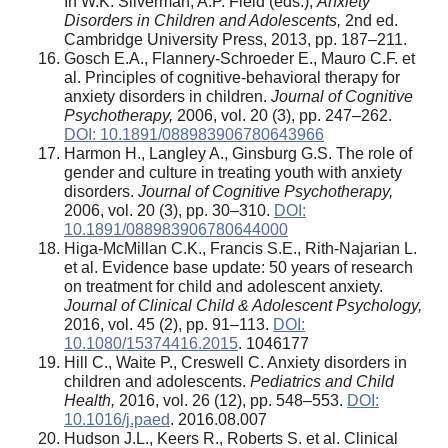
In W.K. Silverman, A.P. Field (eds.),
Anxiety
Disorders in Children and Adolescents
,
2nd ed.
Cambridge University Press, 2013, pp. 187–211.
Gosch E.A., Flannery-Schroeder E., Mauro C.F. et
al. Principles of cognitive-behavioral therapy for
anxiety disorders in children.
Journal of Cognitive
Psychotherapy,
2006, vol. 20 (3), pp. 247–262.
DOI: 10.1891/088983906780643966
Harmon H., Langley A., Ginsburg G.S. The role of
gender and culture in treating youth with anxiety
disorders.
Journal of Cognitive Psychotherapy
,
2006, vol. 20 (3), pp. 30–310.
DOI:
10.1891/088983906780644000
Higa-McMillan C.K., Francis S.E., Rith-Najarian L.
et al. Evidence base update: 50 years of research
on treatment for child and adolescent anxiety.
Journal of Clinical Child & Adolescent Psychology,
2016, vol. 45 (2), pp. 91–113.
DOI:
10.1080/15374416.2015
. 1046177
Hill C., Waite P., Creswell C. Anxiety disorders in
children and adolescents.
Pediatrics and Child
Health,
2016, vol. 26 (12), pp. 548–553.
DOI:
10.1016/j.paed
. 2016.08.007
Hudson J.L., Keers R., Roberts S. et al. Clinical