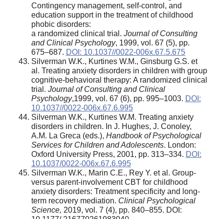
Contingency management, self-control, and
education support in the treatment of childhood
phobic disorders:
a randomized clinical trial.
Journal of Consulting
and Clinical Psychology
, 1999, vol. 67 (5), pp.
675–687.
DOI: 10.1037//0022-006x.67.5.675
Silverman W.K., Kurtines W.M., Ginsburg G.S. et
al. Treating anxiety disorders in children with group
cognitive-behavioral therapy: A randomized clinical
trial.
Journal of Consulting and Clinical
Psychology
,1999, vol. 67 (6), pp. 995–1003.
DOI:
10.1037//0022-006x.67.6.995
Silverman W.K., Kurtines W.M. Treating anxiety
disorders in children. In J. Hughes, J. Conoley,
A.M. La Greca (eds.),
Handbook of Psychological
Services for Children and Adolescents
. London:
Oxford University Press, 2001, pp. 313–334.
DOI:
10.1037/0022-006x.67.6.995
Silverman W.K., Marin C.E., Rey Y. et al. Group-
versus parent-involvement CBT for childhood
anxiety disorders: Treatment specificity and long-
term recovery mediation.
Clinical Psychological
Science,
2019, vol. 7 (4), pp. 840–855. DOI: