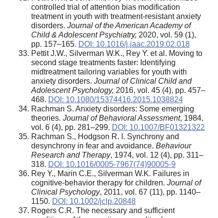
controlled trial of attention bias modification
treatment in youth with treatment-resistant anxiety
disorders.
Journal of the American Academy of
Child & Adolescent Psychiatry,
2020, vol. 59 (1),
pp. 157–165.
DOI: 10.1016/j.jaac.2019.02.018
Pettit J.W., Silverman W.K., Rey Y. et al. Moving to
second stage treatments faster: Identifying
midtreatment tailoring variables for youth with
anxiety disorders.
Journal of Clinical Child and
Adolescent Psychology,
2016, vol. 45 (4), pp. 457–
468.
DOI: 10.1080/15374416.2015.1038824
Rachman S. Anxiety disorders: Some emerging
theories.
Journal of Behavioral Assessment
, 1984,
vol. 6 (4), pp. 281–299.
DOI: 10.1007/BF01321322
Rachman S., Hodgson R. I. Synchrony and
desynchrony in fear and avoidance.
Behaviour
Research and Therapy
, 1974, vol. 12 (4), pp. 311–
318.
DOI: 10.1016/0005-7967(74)90005-9
Rey Y., Marin C.E., Silverman W.K. Failures in
cognitive‐behavior therapy for children.
Journal of
Clinical Psychology
, 2011, vol. 67 (11), pp. 1140–
1150.
DOI: 10.1002/jclp.20848
Rogers C.R. The necessary and sufficient