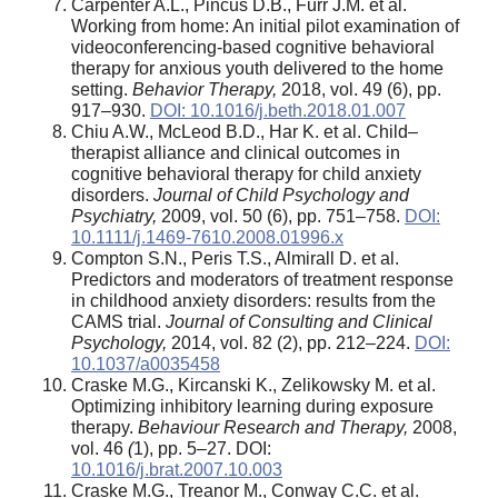
Carpenter A.L., Pincus D.B., Furr J.M. et al.
Working from home: An initial pilot examination of
videoconferencing-based cognitive behavioral
therapy for anxious youth delivered to the home
setting.
Behavior Therapy,
2018, vol. 49 (6), pp.
917–930.
DOI: 10.1016/j.beth.2018.01.007
Chiu A.W., McLeod B.D., Har K. et al. Child–
therapist alliance and clinical outcomes in
cognitive behavioral therapy for child anxiety
disorders.
Journal of Child Psychology and
Psychiatry,
2009, vol. 50 (6), pp. 751–758.
DOI:
10.1111/j.1469-7610.2008.01996.x
Compton S.N., Peris T.S., Almirall D. et al.
Predictors and moderators of treatment response
in childhood anxiety disorders: results from the
CAMS trial.
Journal of Consulting and Clinical
Psychology,
2014, vol. 82 (2), pp. 212–224.
DOI:
10.1037/a0035458
Craske M.G., Kircanski K., Zelikowsky M. et al.
Optimizing inhibitory learning during exposure
therapy.
Behaviour Research and Therapy,
2008,
vol. 46
(
1), pp. 5–27. DOI:
10.1016/j.brat.2007.10.003
Craske M.G., Treanor M., Conway C.C. et al.