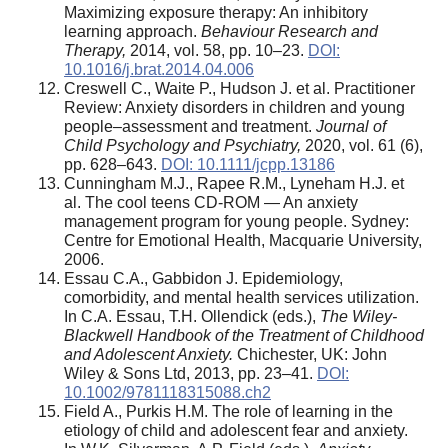
Maximizing exposure therapy: An inhibitory
learning approach.
Behaviour Research and
Therapy,
2014, vol. 58, pp. 10–23.
DOI:
10.1016/j.brat.2014.04.006
Creswell C., Waite P., Hudson J. et al. Practitioner
Review: Anxiety disorders in children and young
people–assessment and treatment.
Journal of
Child Psychology and Psychiatry
,
2020, vol. 61 (6),
pp. 628–643.
DOI: 10.1111/jcpp.13186
Cunningham M.J., Rapee R.M., Lyneham H.J. et
al. The cool teens CD-ROM — An anxiety
management program for young people. Sydney:
Centre for Emotional Health, Macquarie University,
2006.
Essau C.A., Gabbidon J. Epidemiology,
comorbidity, and mental health services utilization.
In C.A. Essau, T.H. Ollendick (eds.),
The Wiley-
Blackwell Handbook of the Treatment of Childhood
and Adolescent Anxiety.
Chichester, UK: John
Wiley & Sons Ltd, 2013, pp. 23–41.
DOI:
10.1002/9781118315088.ch2
Field A., Purkis H.M. The role of learning in the
etiology of child and adolescent fear and anxiety.