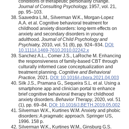
conditions of therapeutic personality change.
Journal of Consulting Psychology,
1957, vol. 21,
pp. 95–103.
Saavedra L.M., Silverman W.K., Morgan‐Lopez
A.A. et al. Cognitive behavioral treatment for
childhood anxiety disorders: long‐term effects on
anxiety and secondary disorders in young
adulthood.
Journal of Child Psychology and
Psychiatry,
2010, vol. 51 (8), pp. 924–934.
DOI:
10.1111/j.1469-7610.2010.02242.x
Sanchez A.L., Comer J.S., LaRoche M. Enhancing
the responsiveness of family-based CBT through
culturally informed case conceptualization and
treatment planning.
Cognitive and Behavioral
Practice
,
2021.
DOI: 10.1016/j.cbpra.2021.04.003
Silk J.S., Pramana G., Sequeira S.L. et al. Using a
smartphone app and clinician portal to enhance
brief cognitive behavioral therapy for childhood
anxiety disorders.
Behavior Therapy
, 2020, vol. 51
(1), pp. 69–84.
DOI: 10.1016/J.BETH.2019.05.002
Silverman W.K., Kurtines W.M. Anxiety and phobic
disorders: A pragmatic approach
.
Springer US,
1996. 158 p.
Silverman W.K., Kurtines W.M., Ginsburg G.S.