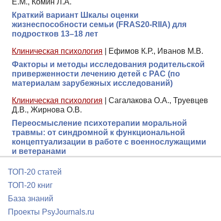
Е.М., Комин Л.А.
Краткий вариант Шкалы оценки
жизнеспособности семьи (FRAS20-RIIА) для
подростков 13–18 лет
Клиническая психология
|
Ефимов К.Р., Иванов М.В.
Факторы и методы исследования родительской
приверженности лечению детей с РАС (по
материалам зарубежных исследований)
Клиническая психология
|
Сагалакова О.А., Труевцев
Д.В., Жирнова О.В.
Переосмысление психотерапии моральной
травмы: от синдромной к функциональной
концептуализации в работе с военнослужащими
и ветеранами
ТОП-20 статей
ТОП-20 книг
База знаний
Проекты PsyJournals.ru