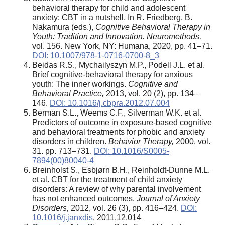
behavioral therapy for child and adolescent
anxiety: CBT in a nutshell. In R. Friedberg, B.
Nakamura (eds.),
Cognitive Behavioral Therapy in
Youth: Tradition and Innovation.
Neuromethods,
vol. 156. New York, NY: Humana, 2020, pp. 41–71.
DOI: 10.1007/978-1-0716-0700-8_3
Beidas R.S., Mychailyszyn M.P., Podell J.L. et al.
Brief cognitive-behavioral therapy for anxious
youth: The inner workings.
Cognitive and
Behavioral Practice
,
2013, vol. 20 (2), pp. 134–
146.
DOI: 10.1016/j.cbpra.2012.07.004
Berman S.L., Weems C.F., Silverman W.K. et al.
Predictors of outcome in exposure-based cognitive
and behavioral treatments for phobic and anxiety
disorders in children.
Behavior Therapy,
2000, vol.
31. pp. 713–731.
DOI: 10.1016/S0005-
7894(00)80040-4
Breinholst S., Esbjørn B.H., Reinholdt-Dunne M.L.
et al. CBT for the treatment of child anxiety
disorders: A review of why parental involvement
has not enhanced outcomes.
Journal of Anxiety
Disorders,
2012, vol. 26 (3), pp. 416–424.
DOI:
10.1016/j.janxdis
. 2011.12.014