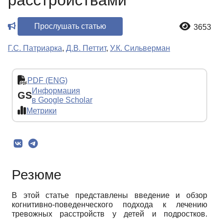
расстройствами
Прослушать статью
3653
Г.С. Патриарка
,
Д.В. Петтит
,
У.К. Сильверман
PDF (ENG)
Информация
GS
в Google Scholar
Метрики
Резюме
В этой статье представлены введение и обзор
когнитивно-поведенческого подхода к лечению
тревожных расстройств у детей и подростков.