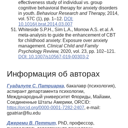
effectiveness study of individual vs. group
cognitive behavioral therapy for anxiety disorders
in youth.
Behaviour Research and Therapy,
2014,
vol. 57C (1), pp. 1–12.
DOI:
10.1016/j.brat.2014.03.007
Whiteside S.P.H., Sim L.A., Morrow A.S. et al. A
meta-analysis to guide the enhancement of CBT
for childhood anxiety: Exposure over anxiety
management.
Clinical Child and Family
Psychology Review
,
2020, vol. 23, pp. 102–121.
DOI: 10.1007/s10567-019-00303-2
Информация об авторах
Гуадалупе С. Патриарка,
бакалавр (психология),
аспирант департамента психологии,
Международный университет Флориды, Майами,
Соединенные Штаты Америки, ORCID:
https://orcid.org/0000-0001-7282-2407
, e-mail:
gpatriar@fiu.edu
Джереми В. Петтит,
PhD, профессор,