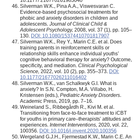
10.1177/ 216770261983040
Silverman W.K., Pina A.A., Viswesvaran C.
Evidence-based psychosocial treatments for
phobic and anxiety disorders in children and
adolescents.
Journal of Clinical Child &
Adolescent Psychology
,
2008, vol. 37 (1), pp. 105–
130.
DOI: 10.1080/15374410701817907
Silverman W.K., Rey Y., Marin C.E. et al. Does
training parents in reinforcement skills or
relationship skills enhance individual youths’
cognitive behavioral therapy for anxiety? Outcome,
specificity, and mediation.
Clinical Psychological
Science
,
2022, vol. 10 (2), pp. 355–373.
DOI:
10.1177/21677026211016402
Silverman W.K., van Schalkwyk G.I. What is
anxiety? In S.N. Compton, M.A. Villabo, H.
Kristensen (eds.),
Pediatric Anxiety Disorders
.
Academic Press, 2019, pp. 7–16.
Weineland S., Ribbegårdh R., Kivi M. et al.
Transitioning from face-to-face treatment to iCBT
for youths in primary care–therapists' attitudes and
experiences.
Internet Interventions,
2020, vol. 22,
100356.
DOI: 10.1016/j.invent.2020.100356
Wergeland G.J.H., Fjermestad K.W., Marin C.E. An