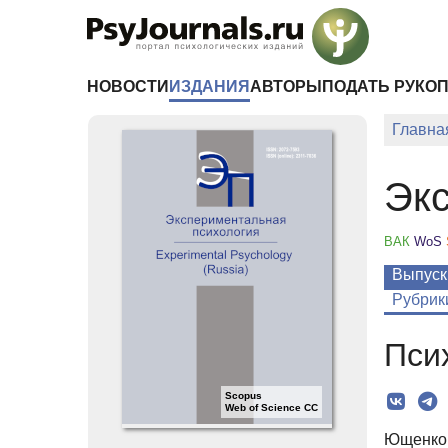
Перейти к основному содержанию
НОВОСТИ
ИЗДАНИЯ
АВТОРЫ
ПОДАТЬ РУКО
Главна
Экс
ВАК
WoS
Выпуск
Рубрик
Пси
Scopus
Web of Science CC
Ющенков