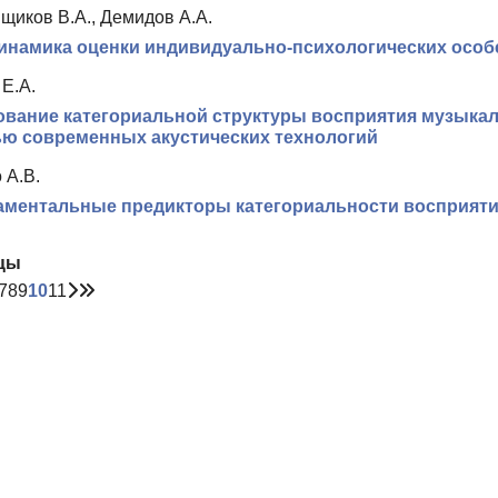
щиков В.А., Демидов А.А.
намика оценки индивидуально-психологических особе
Е.А.
вание категориальной структуры восприятия музыка
ю современных акустических технологий
 А.В.
ментальные предикторы категориальности восприяти
цы
7
8
9
10
11