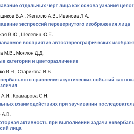
авание отдельных черт лица как основа узнания целог
иков В.А., Жегалло А.В., Иванова Л.А.
авание экспрессий перевернутого изображения лица
кая В.Ю., Шелепин Ю.Е.
наваемое восприятие автостереографических изображ
а М.В., Моллон Д.Д.
е категории и цветоразличение
о В.Н., Старикова И.В.
вербального сравнения акустических событий как по
азличия
 А.И., Крамарова С.Н.
льных взаимодействиях при заучивании последовател
 А.В.
оторная активность при выполнении задачи невербал
сий лица