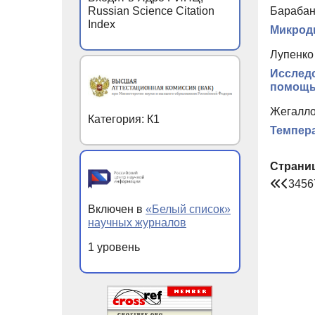
Russian Science Citation
Барабан
Index
Микроди
Лупенко 
Исследо
помощь
Жегалло
Категория: К1
Темпера
Страни
3
4
5
6
Включен в
«Белый список»
научных журналов
1 уровень