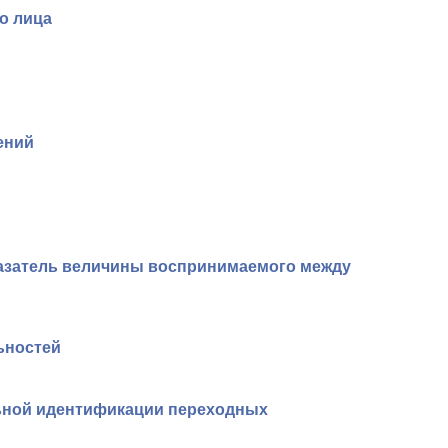
о лица
ений
казатель величины воспринимаемого между
ьностей
ьной идентификации переходных