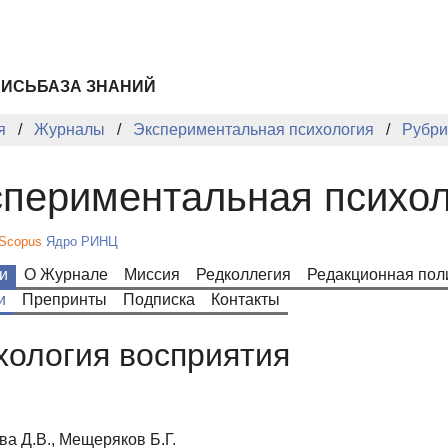
ПИСЬ
БАЗА ЗНАНИЙ
я
Журналы
Экспериментальная психология
Рубри
периментальная психол
Scopus
Ядро РИНЦ
и
О Журнале
Миссия
Редколлегия
Редакционная пол
и
Препринты
Подписка
Контакты
хология восприятия
а Д.В., Мещеряков Б.Г.