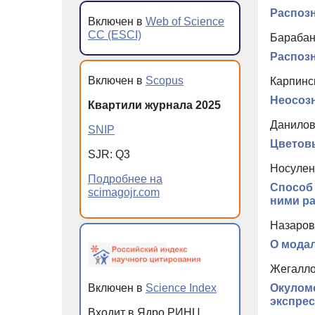
Распозн
Включен в
Web of Science
CC (ESCI)
Барабанщ
Распозн
Включен в
Scopus
Карпинс
Неосоз
Квартили журнала 2025
Данилов
SNIP
Цветовы
SJR: Q3
Носуленк
Подробнее на
Способ 
scimagojr.com
ними р
Назаров
О мода
Жегалло
Включен в
Science Index
Окулом
экспрес
Входит в Ядро РИНЦ,