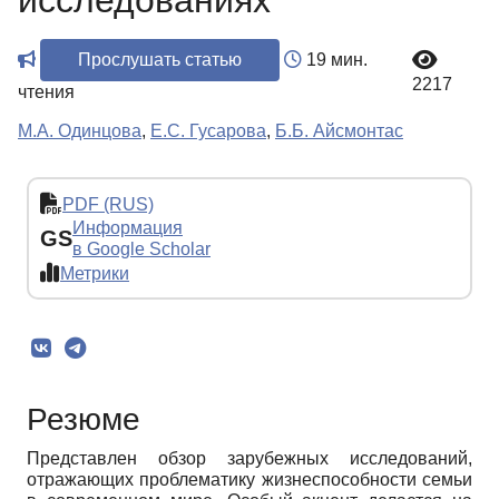
исследованиях
Прослушать статью
19 мин.
2217
чтения
М.А. Одинцова
,
Е.С. Гусарова
,
Б.Б. Айсмонтас
PDF (RUS)
Информация
GS
в Google Scholar
Метрики
Резюме
Представлен обзор зарубежных исследований,
отражающих проблематику жизнеспособности семьи