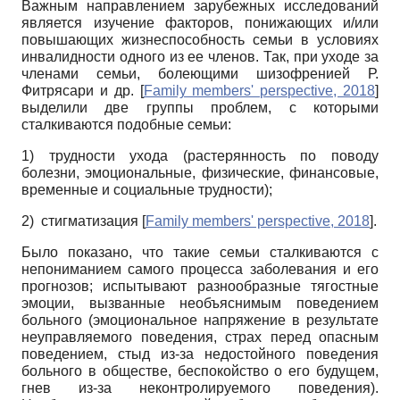
Важным направлением зарубежных исследований
является изучение факторов, понижающих и/или
повышающих жизнеспособность семьи в условиях
инвалидности одного из ее членов. Так, при уходе за
членами семьи, болеющими шизофренией Р.
Фитрясари и др.
[
Family members' perspective, 2018
]
выделили две группы проблем, с которыми
сталкиваются подобные семьи:
1)
трудности ухода (растерянность по поводу
болезни, эмоциональные, физические, финансовые,
временные и социальные трудности);
2)
стигматизация
[
Family members' perspective, 2018
]
.
Было показано, что такие семьи сталкиваются с
непониманием самого процесса заболевания и его
прогнозов; испытывают разнообразные тягостные
эмоции, вызванные необъяснимым поведением
больного (эмоциональное напряжение в результате
неуправляемого поведения, страх перед опасным
поведением, стыд из-за недостойного поведения
больного в обществе, беспокойство о его будущем,
гнев из-за неконтролируемого поведения).