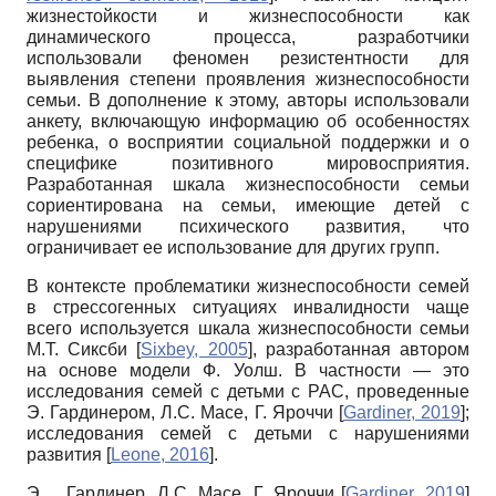
жизнестойкости и жизнеспособности как
динамического процесса, разработчики
использовали феномен резистентности для
выявления степени проявления жизнеспособности
семьи. В дополнение к этому, авторы использовали
анкету, включающую информацию об особенностях
ребенка, о восприятии социальной поддержки и о
специфике позитивного мировосприятия.
Разработанная шкала жизнеспособности семьи
сориентирована на семьи, имеющие детей с
нарушениями психического развития, что
ограничивает ее использование для других групп.
В контексте проблематики жизнеспособности семей
в стрессогенных ситуациях инвалидности чаще
всего используется шкала жизнеспособности семьи
М.Т. Сиксби
[
Sixbey, 2005
]
, разработанная автором
на основе модели Ф. Уолш. В частности — это
исследования семей с детьми с РАС, проведенные
Э. Гардинером, Л.С. Масе, Г. Яроччи
[
Gardiner, 2019
]
;
исследования семей с детьми с нарушениями
развития
[
Leone, 2016
]
.
Э. Гардинер, Л.С. Масе, Г. Яроччи
[
Gardiner, 2019
]