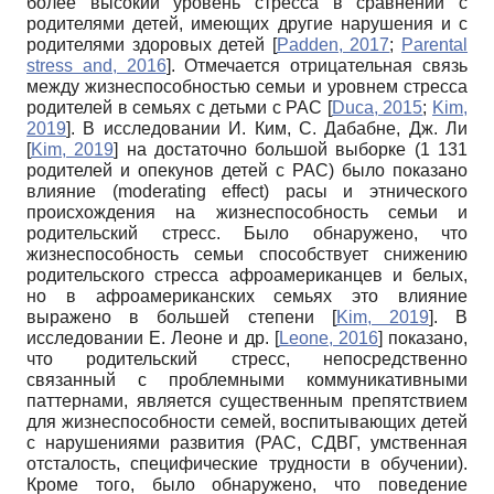
более высокий уровень стресса в сравнении с
родителями детей, имеющих другие нарушения и с
родителями здоровых детей
[
Padden, 2017
;
Parental
stress and, 2016
]
. Отмечается отрицательная связь
между жизнеспособностью семьи и уровнем стресса
родителей в семьях с детьми с РАС
[
Duca, 2015
;
Kim,
2019
]
. В исследовании И. Ким, С. Дабабне, Дж. Ли
[
Kim, 2019
]
на достаточно большой выборке (1 131
родителей и опекунов детей с РАС) было показано
влияние (moderating effect) расы и этнического
происхождения на жизнеспособность семьи и
родительский стресс. Было обнаружено, что
жизнеспособность семьи способствует снижению
родительского стресса афроамериканцев и белых,
но в афроамериканских семьях это влияние
выражено в большей степени
[
Kim, 2019
]
. В
исследовании Е. Леоне и др.
[
Leone, 2016
]
показано,
что родительский стресс, непосредственно
связанный с проблемными коммуникативными
паттернами, является существенным препятствием
для жизнеспособности семей, воспитывающих детей
с нарушениями развития (РАС, СДВГ, умственная
отсталость, специфические трудности в обучении).
Кроме того, было обнаружено, что поведение