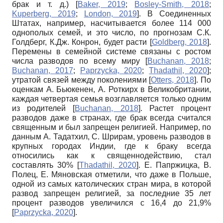
брак и т. д.)
[
Baker, 2019
;
Bosley-Smith, 2018
;
Kuperberg, 2019
;
London, 2019
]
. В Соединенных
Штатах, например, насчитывается более 114 000
однополых семей, и это число, по прогнозам С.К.
Голдберг, К.Дж. Конрон, будет расти
[
Goldberg, 2018
]
.
Перемены в семейной системе связаны с ростом
числа разводов по всему миру
[
Buchanan, 2018
;
Buchanan, 2017
;
Paprzycka, 2020
;
Thadathil, 2020
]
;
утратой связей между поколениями
[
Otters, 2018
]
. По
оценкам А. Бьюкенен, А. Роткирх в Великобритании,
каждая
четвертая семья возглавляется только одним
из родителей
[
Buchanan, 2018
]
. Растет процент
разводов даже в странах, где брак всегда считался
священным и был запрещен религией. Например, по
данным А. Тадатхил, С. Шрирам, уровень разводов в
крупных городах Индии, где к браку всегда
относились как к священнодействию, стал
составлять 30%
[
Thadathil, 2020
]
. Е. Папржицка, В.
Полец, Е. Мяновская отметили, что даже в Польше,
одной из самых католических стран мира, в которой
развод запрещен религией, за последние 35 лет
процент разводов увеличился с 16,4 до 21,9%
[
Paprzycka, 2020
]
.