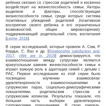
ребенка связано со стрессом родителей и косвенно
воздействует на жизнеспособность семьи. Авторы
выделили и факторы, способствующие
жизнеспособности семьи, среди которых: система
позитивных убеждений родителей (позитивное
восприятие своего ребенка и его ограниченных
возможностей, общее мировоззрение);
поддерживающий родительский стиль воспитания
[
Leone, 2016
]
.
В серии исследований, которые провели А. Сим, Р.
Кордье, С. Ваз и др.
[
Relationship satisfaction and,
2017
;
«We are in, 2019
]
демонстрируется, что
взаимоотношения между супругами являются
краеугольным камнем жизнеспособности семьи и
играют важную роль в адаптации семей с детьми с
РАС. Первое исследование из этой серии было
посвящено изучению взаимосвязи:
удовлетворенности взаимоотношениями в
супружеских парах, социально-демографическими
показателями, родительским стрессом и
супружеским копингом. Результаты показали, что
большая часть выборки удовлетворена
супружескими отношениями. В свою очередь,