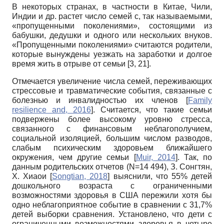
В некоторых странах, в частности в Китае, Чили,
Индии и др. растет число семей с, так называемыми,
«пропущенными поколениями», состоящими из
бабушки, дедушки и одного или нескольких внуков.
«Пропущенными поколениями» считаются родители,
которые вынуждены уезжать на заработки и долгое
время жить в отрыве от семьи [3, 21].
Отмечается увеличение числа семей, переживающих
стрессовые и травматические события, связанные с
болезнью и инвалидностью их членов
[
Family
resilience and, 2016
]
. Считается, что такие семьи
подвержены более высокому уровню стресса,
связанного с финансовым неблагополучием,
социальной изоляцией, большим числом разводов,
слабым психическим здоровьем ближайшего
окружения, чем другие семьи
[
Muir, 2014
]
. Так, по
данным родительских отчетов (N=14 494), З. Сонгтян,
Х. Хиаои
[
Songtian, 2018
]
выяснили, что 55% детей
дошкольного возраста с ограниченными
возможностями здоровья в США пережили хотя бы
одно неблагоприятное событие в сравнении с 31,7%
детей выборки сравнения. Установлено, что дети с
ограниченными возможностями здоровья в четыре