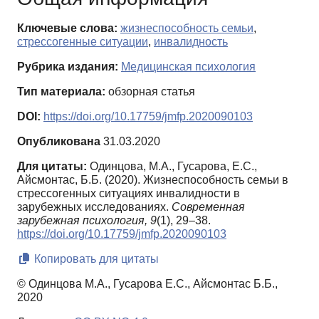
Ключевые слова:
жизнеспособность семьи
,
стрессогенные ситуации
,
инвалидность
Рубрика издания:
Медицинская психология
Тип материала:
обзорная статья
DOI:
https://doi.org/10.17759/jmfp.2020090103
Опубликована
31.03.2020
Для цитаты:
Одинцова, М.А., Гусарова, Е.С.,
Айсмонтас, Б.Б. (2020). Жизнеспособность семьи в
стрессогенных ситуациях инвалидности в
зарубежных исследованиях.
Современная
зарубежная психология,
9
(1), 29–38.
https://doi.org/10.17759/jmfp.2020090103
Копировать для цитаты
© Одинцова М.А., Гусарова Е.С., Айсмонтас Б.Б.,
2020