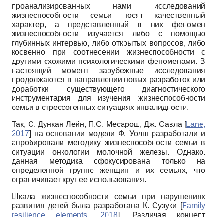
проанализированных нами исследований
жизнеспособности семьи носят качественный
характер, а представленный в них феномен
жизнеспособности изучается либо с помощью
глубинных интервью, либо открытых вопросов, либо
косвенно при соотнесении жизнеспособности с
другими схожими психологическими феноменами. В
настоящий момент зарубежные исследования
продолжаются в направлении новых разработок или
доработки существующего диагностического
инструментария для изучения жизнеспособности
семьи в стрессо­генных ситуациях инвалидности.
Так, C. Дункан Лейн, П.С. Месарош, Дж. Савла
[
Lane,
2017
]
на основании модели Ф. Уолш разработали и
апробировали методику жизнеспособности семьи в
ситуации онкологии молочной железы. Однако,
данная методика сфокусирована только на
определенной группе женщин и их семьях, что
ограничивает круг ее использования.
Шкала жизнеспособности семьи при нарушениях
развития детей была разработана К. Сузуки
[
Family
resilience elements, 2018
]
. Различая концепт