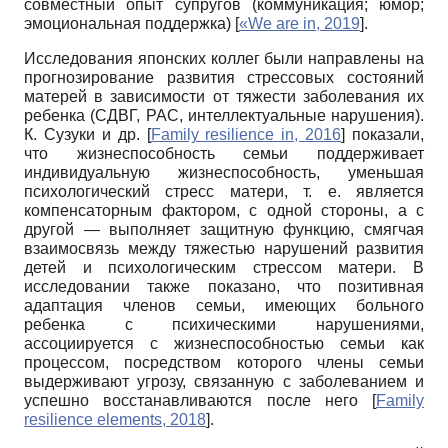
совместный опыт супругов (коммуникация; юмор;
эмоциональная поддержка)
[
«We are in, 2019
]
.
Исследования японских коллег были направлены на
прогнозирование развития стрессовых состояний
матерей в зависимости от тяжести заболевания их
ребенка (СДВГ, РАС, интеллектуальные нарушения).
К. Сузуки и др.
[
Family resilience in, 2016
]
показали,
что жизнеспособность семьи поддерживает
индивидуальную жизнеспособность, уменьшая
психологический стресс матери, т. е. является
компенсаторным фактором, с одной стороны, а с
другой — выполняет защитную функцию, смягчая
взаимосвязь между тяжестью нарушений развития
детей и психологическим стрессом матери. В
исследовании также показано, что позитивная
адаптация членов семьи, имеющих больного
ребенка с психическими нарушениями,
ассоциируется с жизнеспособностью семьи как
процессом, посредством которого члены семьи
выдерживают угрозу, связанную с заболеванием и
успешно восстанавливаются после него
[
Family
resilience elements, 2018
]
.