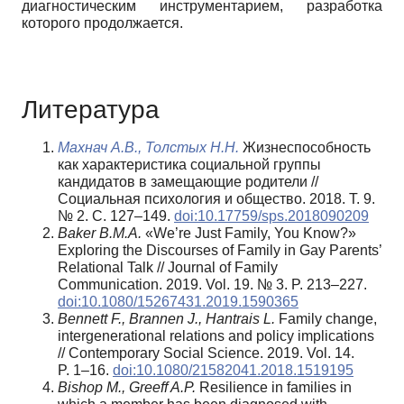
диагностическим инструментарием, разработка
которого продолжается.
Литература
Махнач А.В., Толстых Н.Н.
Жизнеспособность
как характеристика социальной группы
кандидатов в замещающие родители //
Социальная психология и общество. 2018. Т. 9.
№ 2. С. 127–149.
doi:10.17759/sps.2018090209
Baker B.M.A.
«We’re Just Family, You Know?»
Exploring the Discourses of Family in Gay Parents’
Relational Talk // Journal of Family
Communication. 2019. Vol. 19. № 3. P. 213–227.
doi:10.1080/15267431.2019.1590365
Bennett F., Brannen J., Hantrais L.
Family change,
intergenerational relations and policy implications
// Contemporary Social Science. 2019. Vol. 14.
P. 1–16.
doi:10.1080/21582041.2018.1519195
Bishop M., Greeff A.P.
Resilience in families in