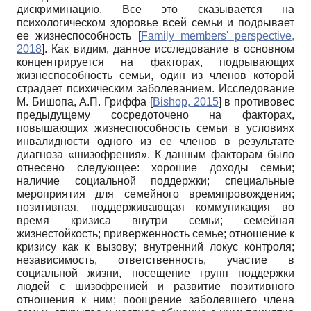
дискриминацию. Все это сказывается на
психологическом здоровье всей семьи и подрывает
ее жизнеспособность
[
Family members' perspective,
2018
]
. Как видим, данное исследование в основном
концентрируется на факторах, подрывающих
жизнеспособность семьи, один из членов которой
страдает психическим заболеванием. Исследование
М. Бишопа, А.П. Гриффа
[
Bishop, 2015
]
в противовес
предыдущему сосредоточено на факторах,
повышающих жизнеспособность семьи в условиях
инвалидности одного из ее членов в результате
диагноза «шизофрения». К данным факторам было
отнесено следующее: хорошие доходы семьи;
наличие социальной поддержки; специальные
мероприятия для семейного времяпровождения;
позитивная, поддерживающая коммуникация во
время кризиса внутри семьи; семейная
жизнестойкость; приверженность семье; отношение к
кризису как к вызову; внутренний локус контроля;
независимость, ответственность, участие в
социальной жизни, посещение групп поддержки
людей с шизофренией и развитие позитивного
отношения к ним; поощрение заболевшего члена