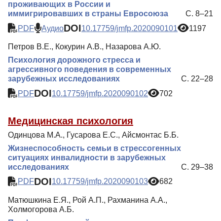
проживающих в России и
иммигрировавших в страны Евросоюза
С. 8–21
DOI
PDF
Аудио
10.17759/jmfp.2020090101
1197
Петров В.Е., Кокурин А.В., Назарова А.Ю.
Психология дорожного стресса и
агрессивного поведения в современных
зарубежных исследованиях
С. 22–28
DOI
PDF
10.17759/jmfp.2020090102
702
Медицинская психология
Одинцова М.А., Гусарова Е.С., Айсмонтас Б.Б.
Жизнеспособность семьи в стрессогенных
ситуациях инвалидности в зарубежных
исследованиях
С. 29–38
DOI
PDF
10.17759/jmfp.2020090103
682
Матюшкина Е.Я., Рой А.П., Рахманина А.А.,
Холмогорова А.Б.