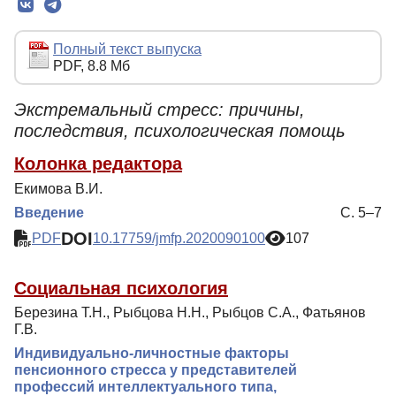
Редколлегия
Редакционная политика
Полный текст выпуска
PDF, 8.8 Мб
Индексирование
Для авторов
Экстремальный стресс: причины,
последствия, психологическая помощь
Рубрики
Колонка редактора
Препринты
Екимова В.И.
Подписка
Введение
С. 5–7
Контакты
DOI
PDF
10.17759/jmfp.2020090100
107
Социальная психология
Березина Т.Н., Рыбцова Н.Н., Рыбцов С.А., Фатьянов
Г.В.
Индивидуально-личностные факторы
пенсионного стресса у представителей
профессий интеллектуального типа,