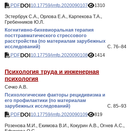
DOI
PDF
10.17759/jmfp.2020090107
1310
Эстербрук С.А., Орлова Е.А., Карпекова Т.А.,
Гребенников Ю.Л.
Когнитивно-бихевиоральная терапия
посттравматического стрессового
расстройства (по материалам зарубежных
исследований)
С. 76–84
DOI
PDF
10.17759/jmfp.2020090108
1414
Психология труда и инженерная
психология
Сечко А.В.
Психологические факторы рецидивизма и
его профилактики (по материалам
зарубежных исследований)
С. 85–93
DOI
PDF
10.17759/jmfp.2020090109
819
Розенова М.И., Екимова В.И., Кокурин А.В., Огнев А.С.,