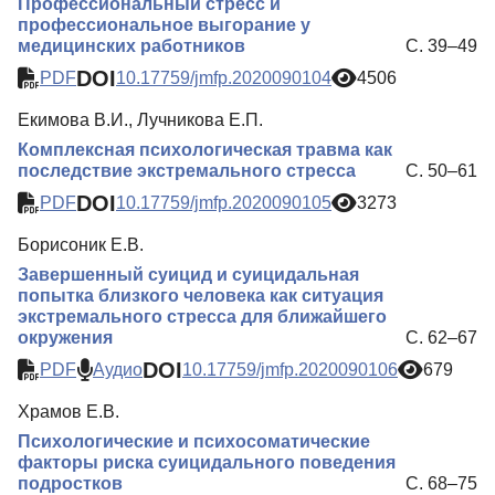
Профессиональный стресс и
профессиональное выгорание у
медицинских работников
С. 39–49
DOI
PDF
10.17759/jmfp.2020090104
4506
Екимова В.И., Лучникова Е.П.
Комплексная психологическая травма как
последствие экстремального стресса
С. 50–61
DOI
PDF
10.17759/jmfp.2020090105
3273
Борисоник Е.В.
Завершенный суицид и суицидальная
попытка близкого человека как ситуация
экстремального стресса для ближайшего
окружения
С. 62–67
DOI
PDF
Аудио
10.17759/jmfp.2020090106
679
Храмов Е.В.
Психологические и психосоматические
факторы риска суицидального поведения
подростков
С. 68–75