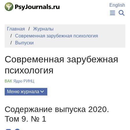
Перейти к основному содержанию
English
НОВОСТИ
Главная
Журналы
ИЗДАНИЯ
Современная зарубежная психология
АВТОРЫ
Выпуски
ПОДАТЬ РУКОПИСЬ
БАЗА ЗНАНИЙ
Современная зарубежная
КЛЮЧЕВЫЕ СЛОВА
Регистрация
Вход
психология
ВАК
Ядро РИНЦ
Меню журнала
Выпуски
Содержание выпуска 2020.
О Журнале
Том 9. № 1
Миссия