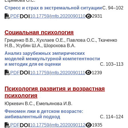
Ефимова О.С.
Стресс и страх в экстремальной ситуации
С. 94–102
DOI
PDF
10.17759/jmfp.2020090110
2931
Социальная психология
Гриценко В.В., Хухлаев О.Е., Павлова О.С., Ткаченко
Н.В., Усубян Ш.А., Шорохова В.А.
Анализ зарубежных эмпирических
моделей межкультурной компетентности
и методик для ее оценки
С. 103–113
DOI
PDF
10.17759/jmfp.2020090111
1239
Психология развития и возрастная
психология
Юркевич В.С., Емельянова И.В.
Феномен лжи в детском возрасте:
амбивалентный подход
С. 114–124
DOI
PDF
10.17759/jmfp.2020090112
1935