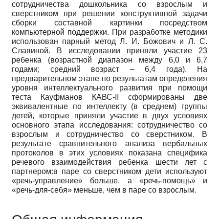
сотрудничества дошкольника со взрослым и
сверстником при решении конструктивной задачи
сборки составной картинки посредством
компьютерной поддержки. При разработке методики
использован парный метод Л. И. Божович и Л. С.
Славиной. В исследовании приняли участие 23
ребенка (возрастной диапазон между 6,0 и 6,7
годами; средний возраст – 6,4 года). На
предварительном этапе по результатам определения
уровня интеллектуального развития при помощи
теста Кауфманов КАВС-II сформированы две
эквивалентные по интеллекту (в среднем) группы
детей, которые приняли участие в двух условиях
основного этапа исследования: сотрудничество со
взрослым и сотрудничество со сверстником. В
результате сравнительного анализа вербальных
протоколов в этих условиях показана специфика
речевого взаимодействия ребенка шести лет с
партнером:в паре со сверстником дети используют
«речь-управление» больше, а «речь-помощь» и
«речь-для-себя» меньше, чем в паре со взрослым.