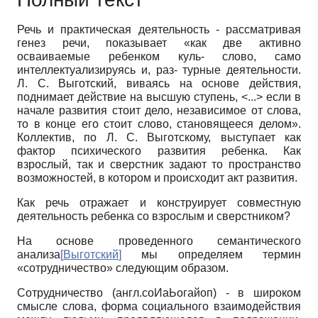
Речь и практическая деятельность - рассматривая
генез речи, показывает «как две активно
осваиваемые ребенком куль- слово, само
интеллектуализируясь и, раз- турные деятельности.
Л. С. Выготский, виваясь на основе действия,
поднимает действие на высшую ступень, <...> если в
начале развития стоит дело, независимое от слова,
то в конце его стоит слово, становящееся делом».
Коллектив, по Л. С. Выготскому, выступает как
фактор психического развития ребенка. Как
взрослый, так и сверстник задают то пространство
возможностей, в котором и происходит акт развития.
Как речь отражает и конструирует совместную
деятельность ребенка со взрослым и сверстником?
На основе проведенного семантического
анализа
[
Выготский
]
мы определяем термин
«сотрудничество» следующим образом.
Сотрудничество (англ.соИаЬогайоп) - в широком
смысле слова, форма социального взаимодействия