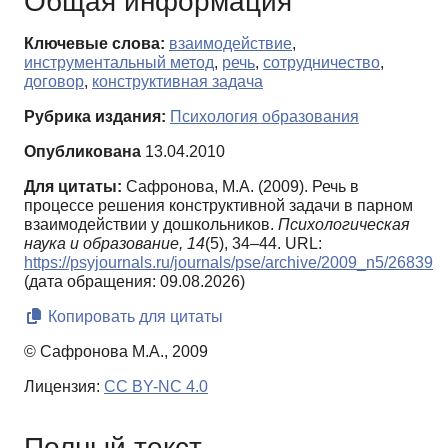
Общая информация
Ключевые слова:
взаимодействие
,
инструментальный метод
,
речь
,
сотрудничество
,
договор
,
конструктивная задача
Рубрика издания:
Психология образования
Опубликована
13.04.2010
Для цитаты:
Сафронова, М.А. (2009). Речь в
процессе решения конструктивной задачи в парном
взаимодействии у дошкольников.
Психологическая
наука и образование,
14
(5), 34–44. URL:
https://psyjournals.ru/journals/pse/archive/2009_n5/26839
(дата обращения: 09.08.2026)
Копировать для цитаты
© Сафронова М.А., 2009
Лицензия:
CC BY-NC 4.0
Полный текст