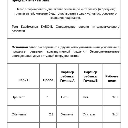
Предварительный этап
Цель: сформировать две эквивалентные по интеллекту (в среднем)
группы детей, которые будут участвовать в двух условиях основного
этапа исследования.
Тест Кауфманов КАВС-II. Определение уровня интеллектуального
развития
Основной этап:
эксперимент с двумя коммуникативными условиями в
процессе решения конструктивной задачи. Экспериментальное
исследование двух ситуаций сотрудничества
Партнер
Партнер
ребенка.
ребенка.
Рабочее
Серия
Проба
Группа А
Группа В
поле
Пре-тест
1
Нет
Нет
3х3
Обучение
2.1
Учитель
Учитель
3х3