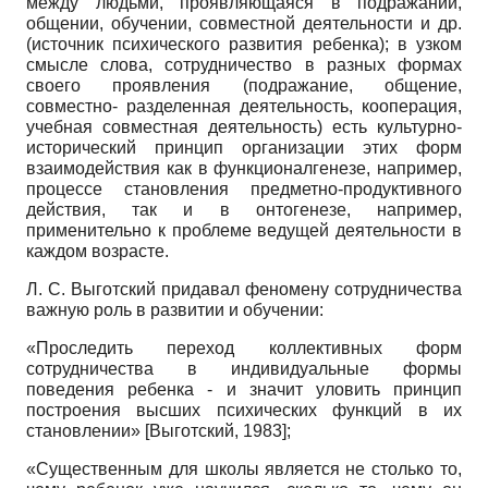
между людьми, проявляющаяся в подражании,
общении, обучении, совместной деятельности и др.
(источник психического развития ребенка); в узком
смысле слова, сотрудничество в разных формах
своего проявления (подражание, общение,
совместно- разделенная деятельность, кооперация,
учебная совместная деятельность) есть культурно-
исторический принцип организации этих форм
взаимодействия как в функционалгенезе, например,
процессе становления предметно-продуктивного
действия, так и в онтогенезе, например,
применительно к проблеме ведущей деятельности в
каждом возрасте.
Л. С. Выготский придавал феномену сотрудничества
важную роль в развитии и обучении:
«Проследить переход коллективных форм
сотрудничества в индивидуальные формы
поведения ребенка - и значит уловить принцип
построения высших психических функций в их
становлении»
[
Выготский, 1983
]
;
«Существенным для школы является не столько то,