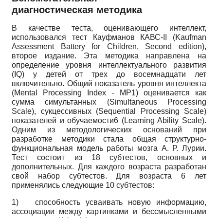
диагностическая методика
В качестве теста, оценивающего интеллект,
использовался тест Кауфманов КАВС-II (Kaufman
Assessment Battery for Children, Second edition),
второе издание. Эта методика направлена на
определение уровня интеллектуального развития
(IQ) у детей от трех до восемнадцати лет
включительно. Общий показатель уровня интеллекта
(Mental Processing Index - МР1) оценивается как
сумма симультанных (Simultaneous Processing
Scale), сукцессивных (Sequential Processing Scale)
показателей и обучаемости6 (Learning Ability Scale).
Одним из методологических оснований при
разработке методики стала общая структурно-
функциональная модель работы мозга А. Р. Лурии.
Тест состоит из 18 субтестов, основных и
дополнительных. Для каждого возраста разработан
свой набор субтестов. Для возраста 6 лет
применялись следующие 10 субтестов:
1)
способность усваивать новую информацию,
ассоциации между картинками и бессмысленными