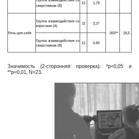
Группа взаимодействия со
12
1,79
сверстником (В)
Группа взаимодействия со
11
2,27
взрослым (А)
Речь-для-себя
,003**
18,5
Группа взаимодействия со
12
0,60
сверстником (В)
Значимость (2-сторонняя проверка): *p<0,05 и
**p<0,01, N=23.