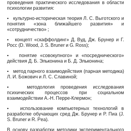
проведения практического исследования в области
психологии развития:
•
культурно-историческая теория Л. С. Выготского и
понятия «зона ближайшего развития» и
«сотрудничество» ;
•
концепт «скаффолдинг» Д. Вуд, Дж. Брунер и Г.
Росс (D. Wood, J. S. Bruner и G. Ross);
•
понятие «совокупного» и «посреднического»
действия Д. Б. Эльконина и Б. Д. Эльконина;
•
метод парного взаимодействия (парная методика)
Л. И. Божович и Л. С. Сла­виной;
•
методология проведения исследования
психических процессов при социальном
взаимодействии А.-Н. Перре-Клермон;
•
использование компьютерных технологий в
разработке обучающих сред Дж. Брунер и Р. Пиа (J.
S. Bruner и R. Pea).
В основу разработки методики экспериментального