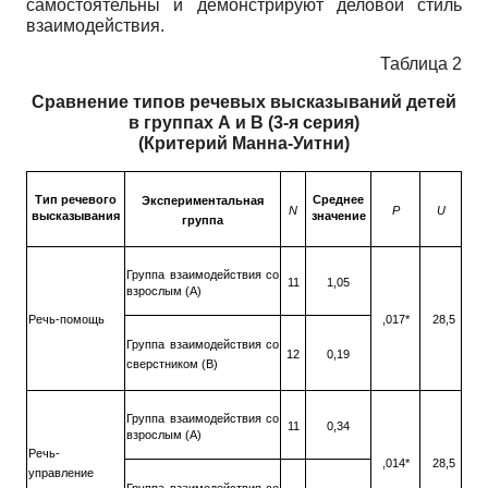
самостоятельны и демонстрируют деловой стиль
взаимодействия.
Таблица 2
Сравнение типов речевых высказываний детей
в группах А и В (3-я серия)
(Критерий Манна-Уитни)
Тип речевого
Среднее
Экспериментальная
N
Р
U
высказывания
значение
группа
Группа взаимодействия со
11
1,05
взрослым (А)
Речь-помощь
,017*
28,5
Группа взаимодействия со
12
0,19
сверстником (В)
Группа взаимодействия со
11
0,34
взрослым (А)
Речь-
,014*
28,5
управление