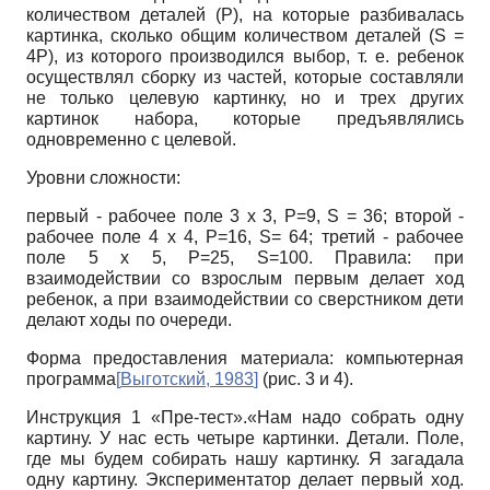
количеством деталей (Р), на которые разбивалась
картинка, сколько общим количеством деталей (S =
4P), из которого производился выбор, т. е. ребенок
осуществлял сборку из частей, которые составляли
не только целевую картинку, но и трех других
картинок набора, которые предъявлялись
одновременно с целевой.
Уровни сложности:
первый - рабочее поле 3 х 3, Р=9, S = 36; второй -
рабочее поле 4 х 4, Р=16, S= 64; третий - рабочее
поле 5 х 5, Р=25, S=100. Правила: при
взаимодействии со взрослым первым делает ход
ребенок, а при взаимодействии со сверстником дети
делают ходы по очереди.
Форма предоставления материала: компьютерная
программа
[
Выготский, 1983
]
(рис. 3 и 4).
Инструкция 1 «Пре-тест».«Нам надо собрать одну
картину. У нас есть четыре картинки. Детали. Поле,
где мы будем собирать нашу картинку. Я загадала
одну картину. Экспериментатор делает первый ход.