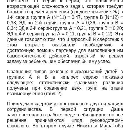
снижается от серии к серии, что объясняется
возрастающей сложностью задач, которая требует
большего времени решения (среднее значение ЭД в
1-й серии: группа А (N=11) = 0,47, группа В (N=12) =
0,38; ЭД во 2-й серии: группа А = 0,36, группа В =
0,34; ЭД в 3-й серии: группа А = 0,21, группа В = 0,20;
ЭД в 4-й серии группа А = 0,11, группа В = 0,12). Эти
данные говорят о том, что и взрослый и сверстник в
этом возрасте оказывали необходимую и
достаточную помощь партнеру для выполнения им
самостоятельных действий, взрослый не решал
задачу за ребенка, чем обеспечил бы ему успех.
Сравнение типов речевых высказываний детей в
группах А и В в четырех сериях показало
следующее: статистически значимые различия
получены при сравнении двух групп на этапе
взаимообучения (табл. 2).
Приведем выдержки из протоколов в двух ситуациях
сотрудничества. В первой ситуации Даша
заинтересована в работе, ведет себя активно, но все
решения принимаются «под руководством»
взрослого. Во втором случае Никита и Маша оба