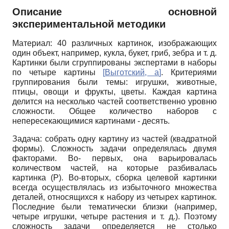
Описание основной
экспериментальной методики
Материал: 40 различных картинок, изображающих
один объект, например, кукла, букет, гриб, зебра и т. д.
Картинки были сгруппированы экспертами в наборы
по четыре картины
[
Выготский, а
]
. Критериями
группирования были темы: игрушки, животные,
птицы, овощи и фрукты, цветы. Каждая картина
делится на несколько частей соответственно уровню
сложности. Общее количество наборов с
непересекающимися картинами - десять.
Задача: собрать одну картину из частей (квадратной
формы). Сложность задачи определялась двумя
факторами. Во- первых, она варьировалась
количеством частей, на которые разбивалась
картинка (Р). Во-вторых, сборка целевой картинки
всегда осуществлялась из избыточного множества
деталей, относящихся к набору из четырех картинок.
Последние были тематически близки (например,
четыре игрушки, четыре растения и т. д.). Поэтому
сложность задачи определяется не столько