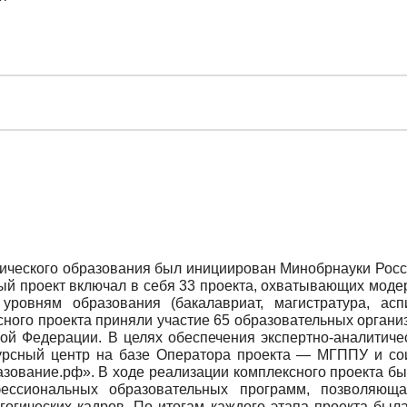
ческого образования был инициирован Минобрнауки России
ый проект включал в себя 33 проекта, охватывающих мод
уровням образования (бакалавриат, магистратура, ас
ксного проекта приняли участие 65 образовательных орган
кой Федерации. В целях обеспечения экспертно-аналитиче
урсный центр на базе Оператора проекта — МГППУ и с
зование.рф». В ходе реализации комплексного проекта б
ессиональных образовательных программ, позволяющая
гогических кадров. По итогам каждого этапа проекта был