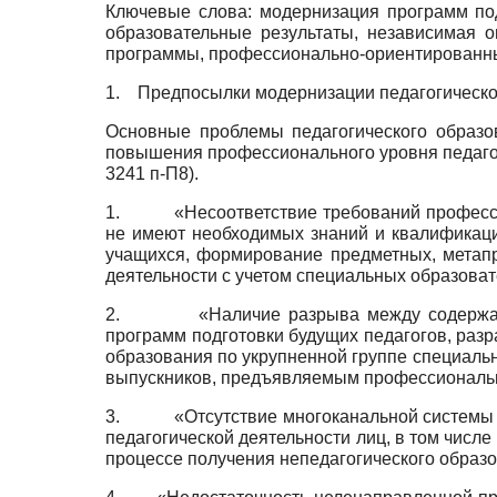
Ключевые слова: модернизация программ под
образовательные результаты, независимая о
программы, профессионально-ориентированн
1.
Предпосылки модернизации педагогическо
Основные проблемы педагогического образо
повышения профессионального уровня педагог
3241 п-П8).
1.
«Несоответствие требований професси
не имеют необходимых знаний и квалификаци
учащихся, формирование предметных, метап
деятельности с учетом специальных образова
2.
«Наличие разрыва между содержан
программ подготовки будущих педагогов, ра
образования по укрупненной группе специальн
выпускников, предъявляемым профессиональн
3.
«Отсутствие многоканальной системы 
педагогической деятельности лиц, в том числ
процессе получения непедагогического образо