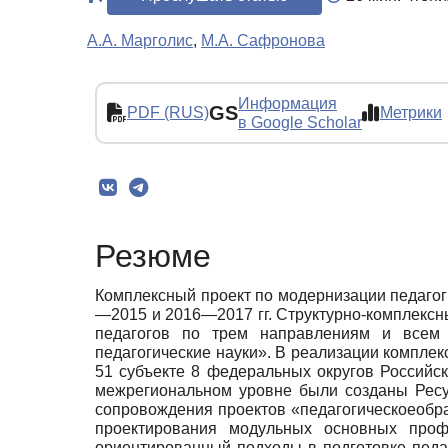
А.А. Марголис
,
М.А. Сафронова
Информация
GS
PDF (RUS)
Метрики
в Google Scholar
Резюме
Комплексный проект по модернизации педагоги
—2015 и 2016—2017 гг. Структурно-комплексн
педагогов по трем направлениям и всем 
педагогические науки». В реализации компле
51 субъекте 8 федеральных округов Российс
межрегиональном уровне были созданы Рес
сопровождения проектов «педагогическоеобра
проектирования модульных основных проф
ориентированный подходы в подготовке педа