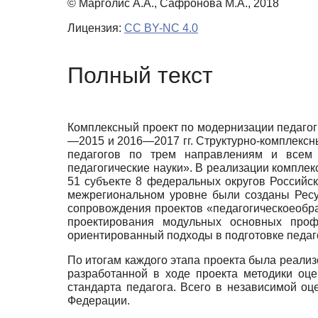
© Марголис А.А., Сафронова М.А., 2018
Лицензия:
CC BY-NC 4.0
Полный текст
Комплексный проект по модернизации педагоги
—2015 и 2016—2017 гг. Структурно-комплексн
педагогов по трем направлениям и всем 
педагогические науки». В реализации компле
51 субъекте 8 федеральных округов Российс
межрегиональном уровне были созданы Рес
сопровождения проектов «педагогическоеобра
проектирования модульных основных проф
ориентированный подходы в подготовке педаго
По итогам каждого этапа проекта была реали
разработанной в ходе проекта методики оц
стандарта педагога. Всего в независимой о
Федерации.