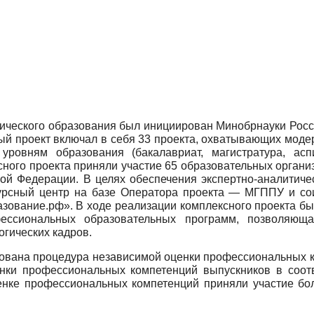
ческого образования был инициирован Минобрнауки России
ый проект включал в себя 33 проекта, охватывающих мод
уровням образования (бакалавриат, магистратура, ас
ксного проекта приняли участие 65 образовательных орган
кой Федерации. В целях обеспечения экспертно-аналитиче
урсный центр на базе Оператора проекта — МГППУ и с
зование.рф». В ходе реализации комплексного проекта б
ессиональных образовательных программ, позволяющая
гических кадров.
зована процедура независимой оценки профессиональных к
енки профессиональных компетенций выпускников в соот
ценке профессиональных компетенций приняли участие бо