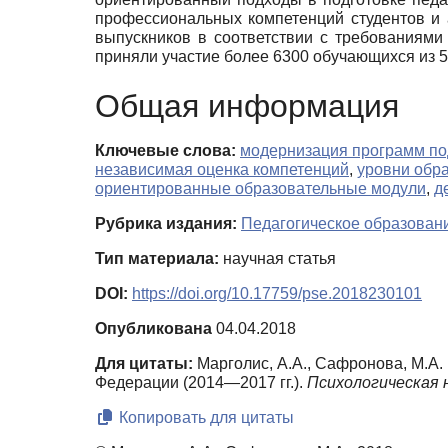
профессиональных компетенций студентов и 
выпускников в соответствии с требованиями
приняли участие более 6300 обучающихся из 5
Общая информация
Ключевые слова:
модернизация программ под
независимая оценка компетенций
,
уровни обр
ориентированные образовательные модули
,
д
Рубрика издания:
Педагогическое образован
Тип материала:
научная статья
DOI:
https://doi.org/10.17759/pse.2018230101
Опубликована
04.04.2018
Для цитаты:
Марголис, А.А., Сафронова, М.А.
Федерации (2014—2017 гг.).
Психологическая н
Копировать для цитаты