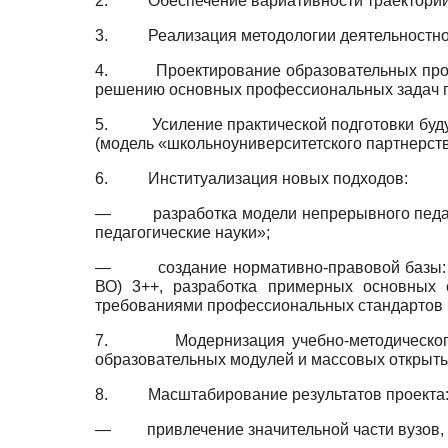
2.
Обеспечение вариативности траекторий
3.
Реализация методологии деятельностног
4.
Проектирование образовательных про
решению основных профессиональных задач п
5.
Усиление практической подготовки буд
(модель «школьно­университетского партнерств
6.
Институализация новых подходов:
—
разработка модели непрерывного педа
педагогические науки»;
—
создание нормативно-правовой базы:
ВО) 3++, разработка примерных основных 
требованиями профессиональных стандартов п
7.
Модернизация учебно-методическог
образовательных модулей и массовых открыты
8.
Масштабирование результатов проекта
—
привлечение значительной части вузов