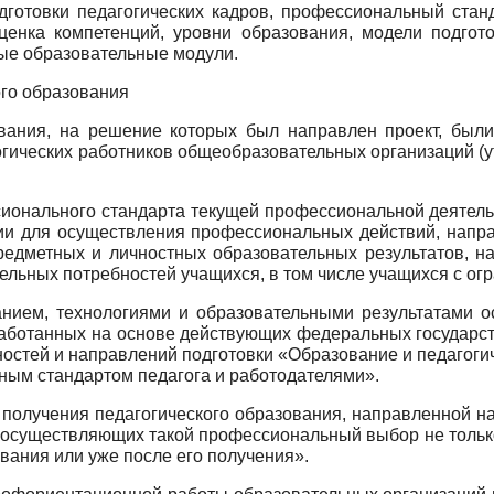
готовки педагогических кадров, профессиональный станд
ценка компетенций, уровни образования, модели подгото
ые образовательные модули.
го образования
вания, на решение которых был направлен проект, бы
ических работников общеобразовательных организаций (у
онального стандарта текущей профессиональной деятельн
и для осуществления профессиональных действий, напра
редметных и личностных образовательных результатов, н
тельных потребностей учащихся, в том числе учащихся с о
ием, технологиями и образовательными результатами о
зработанных на основе действующих федеральных государс
остей и направлений подготовки «Образование и педагоги
ым стандартом педагога и работодателями».
получения педагогического образования, направленной н
е осуществляющих такой профессиональный выбор не тольк
вания или уже после его получения».