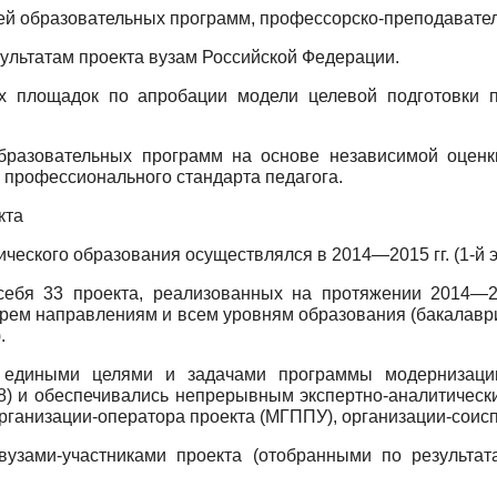
 образовательных программ, профессорско-преподаватель
ультатам проекта вузам Российской Федерации.
 площадок по апробации модели целевой подготовки пе
бразовательных программ на основе независимой оценк
 профессионального стандарта педагога.
кта
ческого образования осуществлялся в 2014—2015 гг. (1-й 
себя 33 проекта, реализованных на протяжении 2014—
рем направлениям и всем уровням образования (бакалаври
.
едиными целями и задачами программы модернизации 
П8) и обеспечивались непрерывным экспертно-аналитичес
организации-оператора проекта (МГППУ), организации-соис
вузами-участниками проекта (отобранными по результата