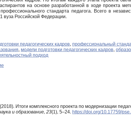
аспирантов на основе разработанной в ходе проекта ме
 профессионального стандарта педагога. Всего в незав
1 вуза Российской Федерации.
готовки педагогических кадров
,
профессиональный станда
азования
,
модели подготовки педагогических кадров
,
образ
еятельностный подход
ие
 (2018). Итоги комплексного проекта по модернизации педа
аука и образование,
23
(1), 5–24.
https://doi.org/10.17759/ps