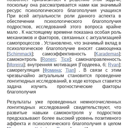
поскольку она рассматривается нами как значимый
ресурс психологического благополучия учащихся
При всей актуальности роли данного аспекта в
обеспечении психологического благополучия
подростков, исследований этого вопроса крайне
мало . К настоящему времени показана особая роль
механизмов и факторов, связанных с актуализацией
самопроцессов . Установлено, что значимый вклад в
психологическое благополучие вносят самооценка
[
Schimmack
]
; самоэффективность
[
Karademas
]
;
самоконтроль
[
Ronen
;
Tice
]
; самонаправленность
[
Moreira
]
; внутренняя мотивация
[
Гордеева, б
;
Ryan
]
;
саморегуляция
[
Фомина
;
Tian
]
. В связи с этим
чрезвычайно актуальным становится проведение
лонгитюдных исследований, в ходе которых ставится
задача изучить прогностические факторы
благополучия
Результаты уже проведенных немногочисленных
лонгитюдных исследований свидетельствуют, что
развитые навыки самоконтроля у подростков
предсказывают более высокий уровень позитивного
аффекта и психологического благополучия в целом