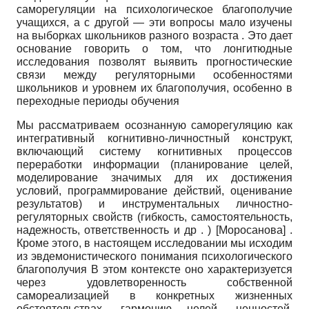
саморегуляции на психологическое благополучие
учащихся, а с другой — эти вопросы мало изучены
на выборках школьников разного возраста . Это дает
основание говорить о том, что лонгитюдные
исследования позволят выявить прогностические
связи между регуляторными особенностями
школьников и уровнем их благополучия, особенно в
переходные периоды обучения
Мы рассматриваем осознанную саморегуляцию как
интегративный когнитивно­-личностный конструкт,
включающий систему когнитивных процессов
переработки информации (планирование целей,
моделирование значимых для их достижения
условий, программирование действий, оценивание
результатов) и инструментальных личностно-
регуляторных свойств (гибкость, самостоятельность,
надежность, ответственность и др . )
[
Моросанова
]
.
Кроме этого, в настоящем исследовании мы исходим
из эвдемонистического понимания психологического
благополучия В этом контексте оно характеризуется
через удовлетворенность собственной
самореализацией в конкретных жизненных
обстоятельствах, гармонию целей, ценностей,