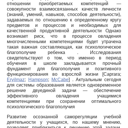
отношении приобретаемых ком­петенций —
совокупности взаимосвязанных качеств личности
(знаний, умений, навыков, способов деятельности),
задаваемых по отношению к определенному кругу
предметов и процессов и необходимых для
качественной продуктивной деятельности Однако
возникает риск, что в процессе овладения
многочисленными компетенциями будет утрачена
такая важная составляющая, как психологическое
благополучие ребенка . Исследования
свидетельствуют о том, что именно в период
обучения в школе закладывается прочный
фундамент для благополучия и позитивного
функционирования во взрослой жизни
[
Caprara
;
Eryilmaz
;
Hampson
;
McCabe
]
. Актуальным сегодня
для системы образования является одновременное
решение двуединой задачи — обеспечение
эффективного овладения учащимися
компетенциями при сохранении оптимального
психологического благополучия
Развитие осознанной саморегуляции учебной
деятельности у учащихся, по нашему мнению,
позволяет приблизиться к решению этой задачи,