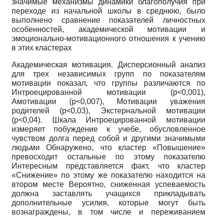
значимые механизмы динамики благополучия при
переходе из начальной школы в среднюю, было
выполнено сравнение показателей личностных
особенностей, академической мотивации и
эмоционально-мотивационного отношения к учению
в этих кластерах
Академическая мотивация. Дисперсионный анализ
для трех независимых групп по показателям
мотивации показал, что группы различаются по
Интроецированной мотивации
(p<0,001),
Амотивации
(p<0,007),
Мотивации уважения
родителей
(p<0,03),
Экстернальной мотивации
(p<0,04)
. Шкала Интроецированной мотивации
измеряет побуждение к учебе, обусловленное
чувством долга перед собой и другими значимыми
людьми Обнаружено, что кластер «Повышение»
превосходит остальные по этому показателю
Интересным представляется факт, что кластер
«Снижение» по этому же показателю находится на
втором месте Вероятно, сниженная успеваемость
должна заставлять учащихся прикладывать
дополнительные усилия, которые могут быть
вознаграждены, в том числе и переживанием