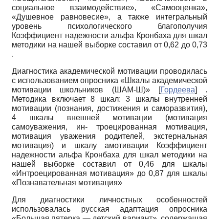
социальное взаимодействие», «Самооценка»,
«Душевное равновесие», а также интегральный
уровень психологического благополучия
Коэффициент надежности альфа Кронбаха для шкал
методики на нашей выборке составил от 0,62 до 0,73
.
Диагностика академической мотивации проводилась
с использованием опросника «Шкалы академической
мотивации школьников (ШАМ-Ш)»
[
Гордеева
]
.
Методика включает 8 шкал: 3 шкалы внутренней
мотивации (познания, достижения и саморазвития),
4 шкалы внешней мотивации (мотивация
самоуважения, ин- троецированная мотивация,
мотивация уважения родителей, экстернальная
мотивация) и шкалу амотивации Коэффициент
надежности альфа Кронбаха для шкал методики на
нашей выборке составил от 0,46 для шкалы
«Интроецированная мотивация» до 0,87 для шкалы
«Познавательная мотивация»
Для диагностики личностных особенностей
использовалась русская адаптация опросника
«Большая пятерка — детский вариант», содержащая