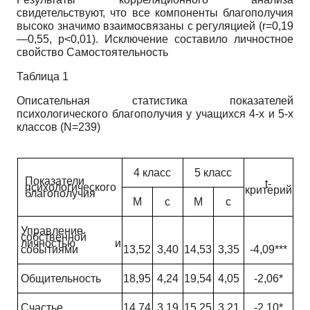
свидетельствуют, что все компоненты благополучия
высоко значимо взаимосвязаны с регуляцией
(r=0,19
—0,55,
p<0,01)
. Исключение составило личностное
свойство Самостоятельность
Таблица 1
Описательная статистика показателей
психологического благополучия у учащихся 4-х и 5-х
классов
(N=239)
4 класс
5 класс
Показатели
t
-
психологического
критерий
благополучия
M
с
M
с
Управление
собственной
личностью и
событиями
13,52
3,40
14,53
3,35
-4,09***
Общительность
18,95
4,24
19,54
4,05
-2,06*
Счастье
14,74
3,19
15,25
3,21
-
2
,
10
*