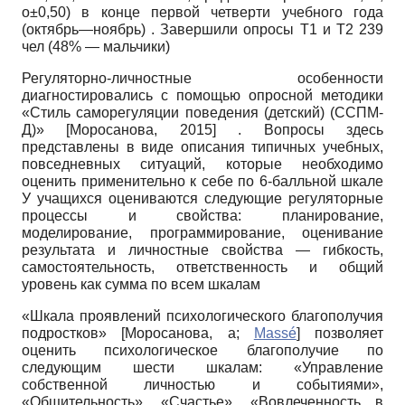
о±0,50) в конце первой четверти учебного года
(октябрь—ноябрь) . Завершили опросы Т1 и Т2 239
чел (48% — мальчики)
Регуляторно-личностные особенности
диагностировались с помощью опросной методики
«Стиль саморегуляции поведения (детский) (ССПМ-
Д)»
[
Моросанова, 2015
]
. Вопросы здесь
представлены в виде описания типичных учебных,
повседневных ситуаций, которые необходимо
оценить применительно к себе по 6-балльной шкале
У учащихся оцениваются следующие регуляторные
процессы и свойства: планирование,
моделирование, программирование, оценивание
результата и личностные свойства — гибкость,
самостоятельность, ответственность и общий
уровень как сумма по всем шкалам
«Шкала проявлений психологического благополучия
подростков»
[
Моросанова, а
;
Massé
]
позволяет
оценить психологическое благополучие по
следующим шести шкалам: «Управление
собственной личностью и событиями»,
«Общительность», «Счастье», «Вовлеченность в