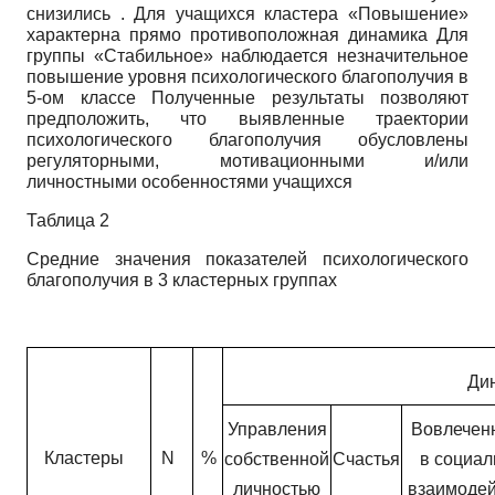
снизились . Для учащихся кластера «Повышение»
характерна прямо противоположная динамика Для
группы «Стабильное» наблюдается незначительное
повышение уровня психологического благополучия в
5-ом классе Полученные результаты позволяют
предположить, что выявленные траектории
психологического благополучия обусловлены
регуляторными, мотивационными и/или
личностными особенностями учащихся
Таблица 2
Средние значения показателей психологического
благополучия в 3 кластерных группах
Ди
Управления
Вовлечен
Кластеры
N
%
собственной
Счастья
в социал
личностью
взаимодей