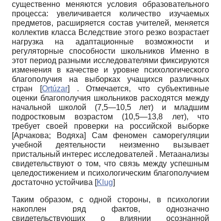
существенно меняются условия образовательного
процесса: увеличивается количество изучаемых
предметов, расширяется состав учителей, меняется
коллектив класса Вследствие этого резко возрастает
нагрузка на адаптационные возможности и
регуляторные способности школьников Именно в
этот период разными исследователями фиксируются
изменения в качестве и уровне психологического
благополучия на выборках учащихся различных
стран
[
Ortúzar
]
. Отмечается, что субъективные
оценки благополучия школьников расходятся между
начальной школой (7,5—10,5 лет) и младшим
подростковым возрастом (10,5—13,8 лет), что
требует своей проверки на российской выборке
[
Арчакова
;
Водяха
]
Сам феномен саморегуляции
учебной деятельности неизменно вызывает
пристальный интерес исследователей . Ме­таанализы
свидетельствуют о том, что связь между успешным
целедостижением и психологическим благополучием
достаточно устойчива
[
Klug
]
Таким образом, с одной стороны, в психологии
накоплен ряд фактов, однозначно
свидетельствующих о влиянии осознанной