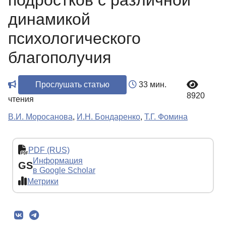
подростков с различной
динамикой
психологического
благополучия
Прослушать статью
33 мин.
8920
чтения
В.И. Моросанова
,
И.Н. Бондаренко
,
Т.Г. Фомина
PDF (RUS)
Информация
GS
в Google Scholar
Метрики