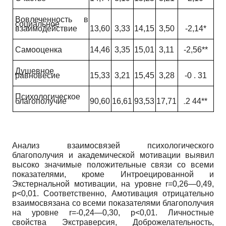
Вовлеченность в
социальное
взаимодействие
13,60
3,33
14,15
3,50
-2,14*
Самооценка
14,46
3,35
15,01
3,11
-2,56**
Душевное
равновесие
15,33
3,21
15,45
3,28
-0 . 31
Психологическое
благополучие
90,60
16,61
93,53
17,71
2
44
**
-
Анализ взаимосвязей психологического
благополучия и академической мотивации выявил
высоко значимые положительные связи со всеми
показателями, кроме Интроецированной и
Экстернальной мотивации, на уровне
r=0,26
—0,49,
p<0,01.
Соответственно, Амотивация отрицательно
взаимосвязана со всеми показателями благополучия
на уровне
r=-0,24
—0,30,
p<0,01.
Личностные
свойства Экстраверсия, Доброжелательность,