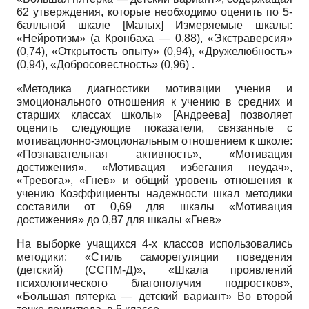
62 утверждения, которые необходимо оценить по 5-
балльной шкале
[
Малых
]
Измеряемые шкалы:
«Нейротизм» (а Кронбаха — 0,88), «Экстраверсия»
(0,74), «Открытость опыту» (0,94), «Дружелюбность»
(0,94), «Добросовестность» (0,96) .
«Методика диагностики мотивации учения и
эмоционального отношения к учению в средних и
старших классах школы»
[
Андреева
]
позволяет
оценить следующие показатели, связанные с
мотивационно-эмоциональным отношением к школе:
«Познавательная активность», «Мотивация
достижения», «Мотивация избегания неудач»,
«Тревога», «Гнев» и общий уровень отношения к
учению Коэффициенты надежности шкал методики
составили от 0,69 для шкалы «Мотивация
достижения» до 0,87 для шкалы «Гнев»
На выборке учащихся 4-х классов использовались
методики: «Стиль саморегуляции поведения
(детский) (ССПМ-Д)», «Шкала проявлений
психологического благополучия подростков»,
«Большая пятерка — детский вариант» Во второй