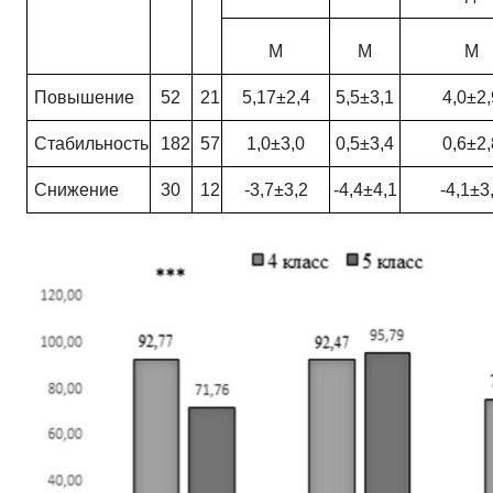
M
M
M
Повышение
52
21
5,17±2,4
5,5±3,1
4,0±2,
Стабильность
182
57
1,0±3,0
0,5±3,4
0
,
6
±
2,
Снижение
30
12
-3,7±3,2
-4,4±4,1
-4,1±3