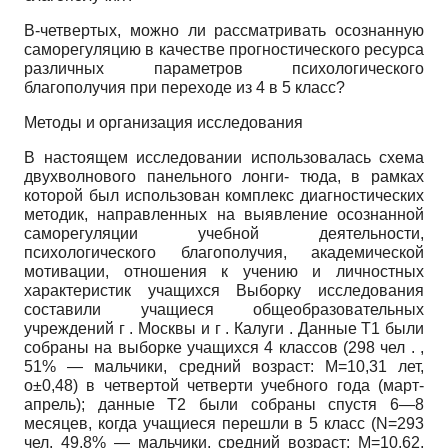
В-четвертых, можно ли рассматривать осознанную
саморегуляцию в качестве прогностического ресурса
различных параметров психологического
благополучия при переходе из 4 в 5 класс?
Методы и организация исследования
В настоящем исследовании использовалась схема
двухволнового панельного лонги- тюда, в рамках
которой был использован комплекс диагностических
методик, направленных на выявление осознанной
саморегуляции учебной деятельности,
психологического благополучия, академической
мотивации, отношения к учению и личностных
характеристик учащихся Выборку исследования
составили учащиеся общеобразовательных
учреждений г . Москвы и г . Калуги . Данные Т1 были
собраны на выборке учащихся 4 классов (298 чел . ,
51% — мальчики, средний возраст:
M=10,31
лет,
о±0,48) в четвертой четверти учебного года (март-
апрель); данные Т2 были собраны спустя 6—8
месяцев, когда учащиеся перешли в 5 класс
(N=293
чел, 49,8% — мальчики, средний возраст:
M=10,62,