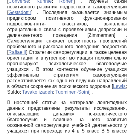
[
Converse
;
Kuhnle
;
Ronen
]
. Изучены связи
позитивного развития подростков и саморегуляции
[
Gestsdottir
]
. Последняя оказывается значимым
предиктором позитивного функционирования
подростков-пяти- классников; выявлены
отрицательные связи с проявлениями депрессии и
делинквентного поведения
[
Zimmerman
]
.
Саморегуляция снижает вероятность проявлений
проблемного и рискованного поведения подростков
[
Raffaelli
]
Стратегии саморегуляции, а также целевая
ориентация и внутренняя мотивация положительно
прогнозируют психологическое благополучие
учащихся . В этом контексте обучение учащихся
эффективным стратегиям саморегуляции
рассматривается как одно из ведущих направлений
в области сохранения психического здоровья
[
Lewis
;
Suldo
;
Tavakolizadeh
;
Tuominen-Soini
]
.
В настоящей статье на материале лонгитюдных
данных представлены результаты исследования,
описывающие динамику психологического
благополучия и влияние на него развития
осознанной саморегуляции учебной деятельности у
учащихся при переходе из 4 в 5 класс В 5 классе