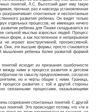
ных понятий, Л.С. Выготский дает ему такую
имая, прочная, раз и навсегда установленная
ко разграничивает спонтанные и неспонтанные
ственного развития ребенка. Он видит только
двух отдельных процессов, не имеющих ничего
 развитие ребенка для Пиаже складывается из
лее сильной мыслью взрослых людей. Процесс
чных форм, а как постепенное и непрерывное
 не играют конструктивной, прогрессивной,
. Они, эти высшие формы, просто становятся
тей мышления ребенка более развитой формой
 понятий исходит из признания ошибочности
 между ними в процессе развития в детском
 обратное по смыслу предположение, согласно
онятиям, но и черты общие с ними. Граница,
 процессе развития с той и другой стороны
есно связанными процессами, оказывающими
вень созревания спонтанных понятий. С другой
х понятий. Это происходит потому, что «те и
 не текут по двум изолированным каналам, но