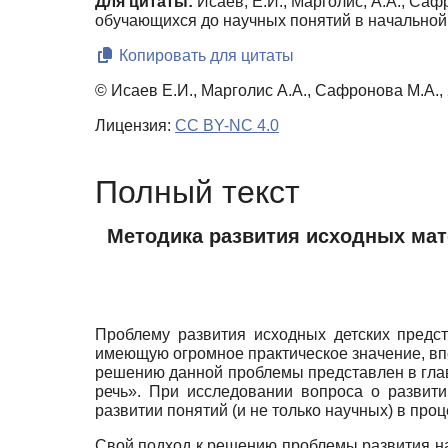
Для цитаты:
Исаев, Е.И., Марголис, А.А., Са
обучающихся до научных понятий в начальной
Копировать для цитаты
© Исаев Е.И., Марголис А.А., Сафронова М.А.,
Лицензия:
CC BY-NC 4.0
Полный текст
Методика развития исходных мат
Проблему развития исходных детских предст
имеющую огромное практическое значение, впе
решению данной проблемы представлен в гла
речь». При исследовании вопроса о развит
развитии понятий (и не только научных) в пр
Свой подход к решению проблемы развития на