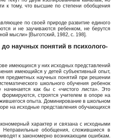
ти к тому, что высшие по степени обобщения
авляющее по своей природе развитие единого
ются и не заучиваются ребенком, не берутся
енной мысли»
[
Выготский, 1982
, с. 198]
.
до научных понятий в психолого-
нове имеющихся у них исходных представлений
учения имеющийся у детей субъективный опыт,
ия предметных научных понятий при решении
истематического школьного обучения ребенок
 начинается как бы с «чистого листа». Это
в формируются, строятся учителем в опоре на
ложившегося опыта. Доминирование в школьном
поре на исходные представления обучающихся
акономерный характер и связана с исходными
й. Неправильные обобщения, сложившиеся в
риводят к закономерно возникающим ошибкам.