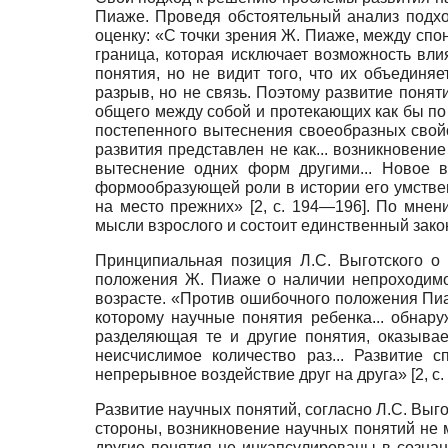
Пиаже. Проведя обстоятельный анализ подхо
оценку: «С точки зрения Ж. Пиаже, между сп
граница, которая исключает возможность вли
понятия, но не видит того, что их объединя
разрыв, но не связь. Поэтому развитие поня
общего между собой и протекающих как бы по
постепенного вытеснения своеобразных свой
развития представлен не как... возникнове
вытеснение одних форм другими... Новое в
формообразующей роли в истории его умстве
на место прежних» [2, с. 194—196]. По мне
мысли взрослого и состоит единственный зако
Принципиальная позиция Л.С. Выготского о
положения Ж. Пиаже о наличии непроходимо
возрасте. «Против ошибочного положения Пиа
которому научные понятия ребенка... обнар
разделяющая те и другие понятия, оказыва
неисчислимое количество раз... Развитие
непрерывное воздействие друг на друга» [2, с.
Развитие научных понятий, согласно Л.С. Выг
стороны, возникновение научных понятий не 
другие понятия не инкапсулированы в сознан