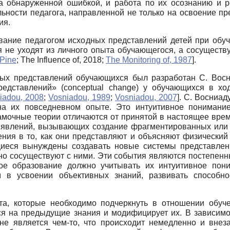
а обнаруженной ошибкой, и работа по их осознанию и 
ности педагога, направленной не только на освоение пр
ия.
ование педагогом исходных представлений детей при обу
ия не уходят из личного опыта обучающегося, а сосуществ
Pine
;
The Influence of, 2018
;
The Monitoring of, 1987
]
.
ных представлений обучающихся был разработан С. Вос
представлений»
(conceptual change)
у обучающихся в хо
iadou, 2008
;
Vosniadou, 1989
;
Vosniadou, 2007
]
. С. Восниад
на их повседневном опыте. Это интуитивное понимание
амочные теории отличаются от принятой в настоящее врем
влений, вызывающих создание фрагментированных или си
ния в то, как они представляют и объясняют физический
щиеся вынуждены создавать новые системы представлен
но сосуществуют с ними. Эти события являются постепен
ое образование должно учитывать их интуитивное пон
м в усвоении объективных знаний, развивать способ
а, которые необходимо подчеркнуть в отношении обуче
ся на предыдущие знания и модифицирует их. В зависим
не является чем-то, что происходит немедленно и внеза