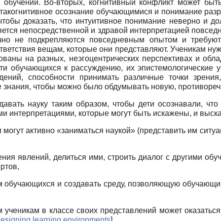
 обучении. Во-вторых, когнитивный конфликт может быть
метакогнитивное осознание обучающимися и понимание ра
 чтобы доказать, что интуитивное понимание неверно и д
яется непосредственной и здравой интерпретацией повсед
чно не подкрепляются повседневным опытом и требуют
тветствия вещам, которые они представляют. Ученикам нуж
нованы на разных, неэгоцентрических перспективах и обл
ти обучающихся к рассуждению, их эпистемологические 
дений, способности принимать различные точки зрения
 знания, чтобы можно было обдумывать новую, противор
одавать науку таким образом, чтобы дети осознавали, чт
ми интерпретациями, которые могут быть искажены, и выс
и могут активно «заниматься наукой» (представить им си
ния явлений, делиться ими, строить диалог с другими обу
ртов,
м обучающихся и создавать среду, позволяющую обучающ
м ученикам в классе своих представлений может оказать
esigning learning environments
]
.