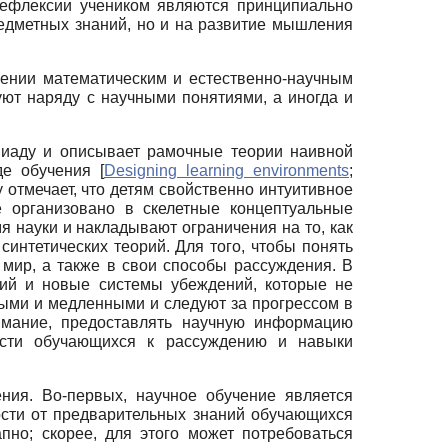
рефлексии учеником являются принципиально
едметных знаний, но и на развитие мышления
чении математическим и естественно-научным
уют наряду с научными понятиями, а иногда и
ниаду и описывает рамочные теории наивной
де обучения
[
Designing learning environments
;
у отмечает, что детям свойственно интуитивное
 организовано в скелетные концептуальные
я науки и накладывают ограничения на то, как
нтетических теорий. Для того, чтобы понять
 мир, а также в свои способы рассуждения. В
ий и новые системы убеждений, которые не
ными и медленными и следуют за прогрессом в
имание, предоставлять научную информацию
ности обучающихся к рассуждению и навыки
ния. Во-первых, научное обучение является
ости от предварительных знаний обучающихся
пно; скорее, для этого может потребоваться