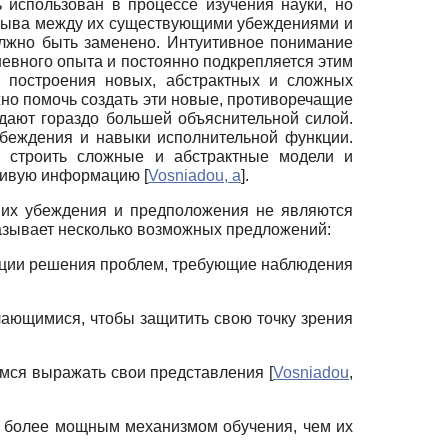
 использован в процессе изучения науки, но
зрыва между их существующими убеждениями и
олжно быть заменено. Интуитивное понимание
невного опыта и постоянно подкрепляется этим
 построения новых, абстрактных и сложных
но помочь создать эти новые, противоречащие
адают гораздо большей объяснительной силой.
убеждения и навыки исполнительной функции.
, строить сложные и абстрактные модели и
ечивую информацию
[
Vosniadou, а
]
.
о их убеждения и предположения не являются
казывает несколько возможных предложений:
туации решения проблем, требующие наблюдения
чающимися, чтобы защитить свою точку зрения
имся выражать свои представления
[
Vosniadou
,
ся более мощным механизмом обучения, чем их