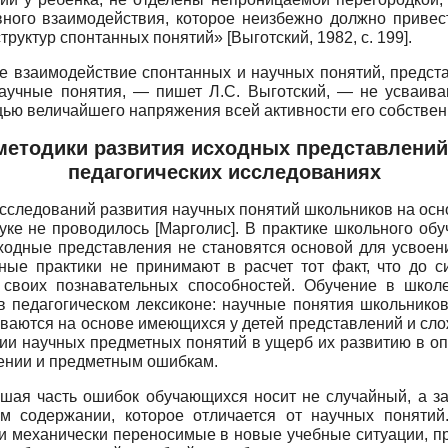
вного взаимодействия, которое неизбежно должно привес
структур спонтанных понятий»
[
Выготский, 1982
, с. 199]
.
е взаимодействие спонтанных и научных понятий, предст
аучные понятия, — пишет Л.С. Выготский, — не усваива
щью величайшего напряжения всей активности его собств
методики развития исходных представлений 
педагогических исследованиях
исследований развития научных понятий школьников на ос
ауке не проводилось
[
Марголис
]
. В практике школьного об
ходные представления не становятся основой для усвоен
ые практики не принимают в расчет тот факт, что до с
 своих познавательных способностей. Обучение в школе
 в педагогическом лексиконе: научные понятия школьнико
иваются на основе имеющихся у детей представлений и с
ии научных предметных понятий в ущерб их развитию в о
чении и предметным ошибкам.
льшая часть ошибок обучающихся носит не случайный, а з
м содержании, которое отличается от научных поняти
 и механически переносимые в новые учебные ситуации, п