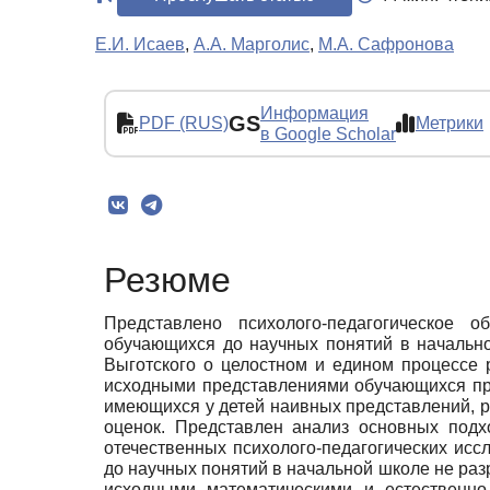
Е.И. Исаев
,
А.А. Марголис
,
М.А. Сафронова
Информация
GS
PDF (RUS)
Метрики
в Google Scholar
Резюме
Представлено психолого-педагогическое 
обучающихся до научных понятий в начально
Выготского о целостном и едином процессе 
исходными представлениями обучающихся пр
имеющихся у детей наивных представлений, р
оценок. Представлен анализ основных под
отечественных психолого-педагогических ис
до научных понятий в начальной школе не ра
исходными математическими и естественно-