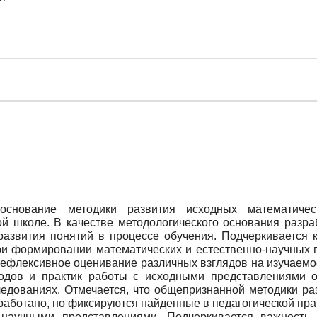
обоснование методики развития исходных математичес
й школе. В качестве методологического основания разра
развития понятий в процессе обучения. Подчеркивается 
и формировании математических и естественно-научных п
ефлексивное оценивание различных взглядов на изучаемо
ходов и практик работы с исходными представлениями 
следованиях. Отмечается, что общепризнанной методики р
зработано, но фиксируются найденные в педагогической пр
научными представлениями. Подчеркивается важность 