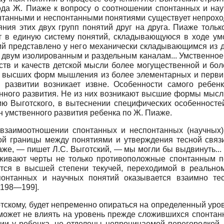
да Ж. Пиаже к вопросу о соотношении спонтанных и науч
онтанными и неспонтанными понятиями существует непроход
яния этих двух групп понятий друг на друга. Пиаже толь
ет в единую систему понятий, складывающуюся в ходе ум
тий представлено у него механически складывающимся из 
 двум изолированным и раздельным каналам... Умственное
ств и качеств детской мысли более могущественной и бо
ние высших форм мышления из более элементарных и перви
 развитии возникает извне. Особенности самого ребенка
нного развития. Не из них возникают высшие формы мысли
нию Выготского, в вытеснении специфических особеннос
н умственного развития ребенка по Ж. Пиаже.
 взаимоотношении спонтанных и неспонтан­ных (научных)
й границы между понятиями и утверждения тесной связи
же, — пишет Л.С. Выготский, — мы могли бы выдвинуть...
уживают черты не только противоположные спонтанным п
ется в высшей степени текучей, переходимой в реальном
 спонтанных и научных понятий оказывается взаимно т
 198—199].
отскому, будет непременно опираться на определенный уро
может не влиять на уровень прежде сложившихся спонтанны
ии у ребенка, не отделены непроницаемой перегородкой,