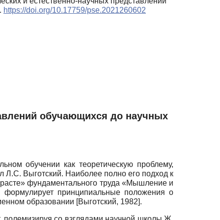
ических и естественно-научных представлений
.
https://doi.org/10.17759/pse.2021260602
тавлений обучающихся до научных
льном обучении как теоретическую проблему,
 Л.С. Выготский. Наиболее полно его подход к
зрасте» фундаментального труда «Мышление и
ий формулирует принципиальные положения о
ременном образовании
[
Выготский, 1982
]
.
, полемизируя со взглядами научной школы Ж.