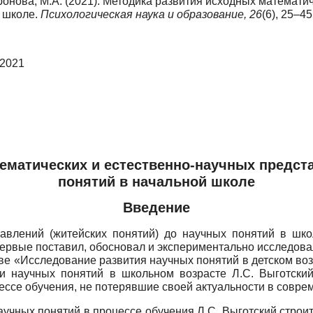
фронова, М.А. (2021). Методика развития исходных математ
 школе.
Психологическая наука и образование,
26
(6), 25–45
 2021
ематических и естественно-научных предс
понятий в начальной школе
Введение
авлений (житейских понятий) до научных понятий в шко
рвые поставил, обосновал и экспериментально исследовал
ве «Исследование развития научных понятий в детском во
ии научных понятий в школьном возрасте Л.С. Выготск
оцессе обучения, не потерявшие своей актуальности в сов
учных понятий в процессе обучения Л.С. Выготский строит