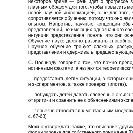
некоторое время — речь идет о прогрессе в
главным образом для того, чтобы повысить 
новой научной информацией, а не для того,
сопротивляется обучению, потому что оно явл
опытом. Напротив, научные концепции обы
представлений, не имеющих однозначного соо
интуиции представления, понять, что они ос
Обучение науке должно развивать способнос
Научное обучение требует сложных рассуж
представления и сдерживать предшествующие
С. Восниаду говорит о том, что важно преп
истинными фактами, а являются теоретически
— предоставить детям ситуации, в которых он
и экспериментов, а также проверки гипотез),
— побуждать детей давать словесные объясне
от критики и сравнить ее с объяснениями экспе
— серьезно относиться к ментальным моделя
с. 67-68]
.
Можно утверждать также, что описание други
формулировка для собственного понимания
[
D