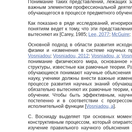
Понимание таких представлений, лежащих з
важным элементом профессиональной деятель
обучающегося в процессе предметного обучен
Как показано в ряде исследований, игнорир
понятиям ведет к тому, что эти представлен
вытесняют их
[
Carey, 1985
;
Lee, 2077
;
McGuire
;
Основной подход в области развития исход
физики и «изменения в системе научных 
Vosniadou
;
Vosniadou, 2012
;
Vosniadou, а
;
Vosn
понимание физического мира, основанное 
структуры, известные как рамочные теории. Р
обучающиеся понимают научные объяснения я
науку, ученики должны внести важные измене
процессе развития научных знаний обучаю
обязательно вытесняют их рамочные теории, 
обучении. Чтобы быть эффективным, научн
постепенно и в соответствии с прогрессо
исполнительной функции
[
Vosniadou, а
]
.
С. Восниаду выделяет три основных момент
конструктивным процессом, который опирает
изучение правильного научного объяснения 