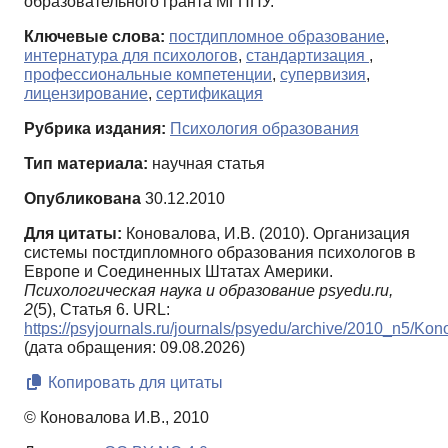
образовательного гранта МГППУ.
Ключевые слова:
постдипломное образование
,
интернатура для психологов
,
стандартизация
,
профессиональные компетенции
,
супервизия
,
лицензирование
,
сертификация
Рубрика издания:
Психология образования
Тип материала:
научная статья
Опубликована
30.12.2010
Для цитаты:
Коновалова, И.В. (2010). Организация
системы постдипломного образования психологов в
Европе и Соединенных Штатах Америки.
Психологическая наука и образование psyedu.ru,
2
(5), Статья 6. URL:
https://psyjournals.ru/journals/psyedu/archive/2010_n5/Kon
(дата обращения: 09.08.2026)
Копировать для цитаты
© Коновалова И.В., 2010