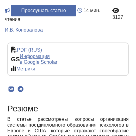
Прослушать статью
14 мин.
3127
чтения
И.В. Коновалова
PDF (RUS)
Информация
GS
в Google Scholar
Метрики
Резюме
В статье рассмотрены вопросы организация
системы постдипломного образования психологов в
Европе и США, которые отражают своеобразие