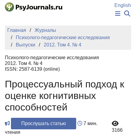
Перейти к основному содержанию
English
НОВОСТИ
Главная
Журналы
ИЗДАНИЯ
Психолого-педагогические исследования
АВТОРЫ
Выпуски
2012. Том 4. № 4
ПОДАТЬ РУКОПИСЬ
БАЗА ЗНАНИЙ
Психолого-педагогические исследования
КЛЮЧЕВЫЕ СЛОВА
2012. Том 4. № 4
Регистрация
Вход
ISSN: 2587-6139 (online)
Процессуальный подход к
оценке когнитивных
способностей
Прослушать статью
7 мин.
3166
чтения