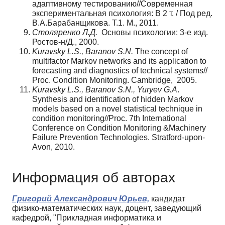
адаптивному тестированию//Современная
экспериментальная психология: В 2 т. / Под ред.
В.А.Барабанщикова. Т.1. М., 2011.
Столяренко Л.Д.
Основы психологии: 3-е изд.
Ростов-н/Д., 2000.
Kuravsky L.S., Baranov S.N.
The concept of
multifactor Markov networks and its application to
forecasting and diagnostics of technical systems//
Proc. Condition Monitoring. Cambridge, 2005.
Kuravsky L.S., Baranov S.N., Yuryev G.A
.
Synthesis and identification of hidden Markov
models based on a novel statistical technique in
condition monitoring//Proc. 7th International
Conference on Condition Monitoring &Machinery
Failure Prevention Technologies. Stratford-upon-
Avon, 2010.
Информация об авторах
Григорий Александрович Юрьев,
кандидат
физико-математических наук, доцент, заведующий
кафедрой, "Прикладная информатика и