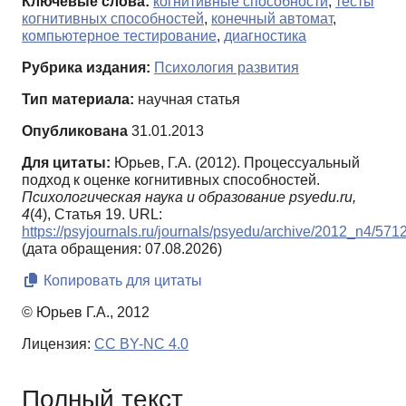
Ключевые слова:
когнитивные способности
,
тесты
когнитивных способностей
,
конечный автомат
,
компьютерное тестирование
,
диагностика
Рубрика издания:
Психология развития
Тип материала:
научная статья
Опубликована
31.01.2013
Для цитаты:
Юрьев, Г.А. (2012). Процессуальный
подход к оценке когнитивных способностей.
Психологическая наука и образование psyedu.ru,
4
(4), Статья 19. URL:
https://psyjournals.ru/journals/psyedu/archive/2012_n4/571
(дата обращения: 07.08.2026)
Копировать для цитаты
© Юрьев Г.А., 2012
Лицензия:
CC BY-NC 4.0
Полный текст