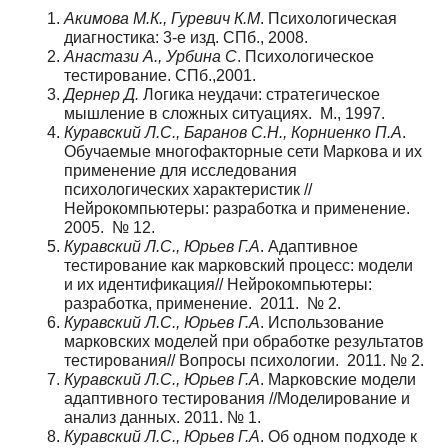
Акимова М.К., Гуревич К.М
. Психологическая
диагностика: 3-е изд. СПб., 2008.
Анастази А., Урбина С
. Психологическое
тестирование. СПб.,2001.
Дернер Д.
Логика неудачи: стратегическое
мышление в сложных ситуациях. М., 1997.
Куравский Л.С., Баранов С.Н., Корниенко П.А
.
Обучаемые многофакторные сети Маркова и их
применение для исследования
психологических характеристик //
Нейрокомпьютеры: разработка и применение.
2005. № 12.
Куравский Л.С., Юрьев Г.А
. Адаптивное
тестирование как марковский процесс: модели
и их идентификация// Нейрокомпьютеры:
разработка, применение. 2011. № 2.
Куравский Л.С., Юрьев Г.А
. Использование
марковских моделей при обработке результатов
тестирования// Вопросы психологии. 2011. № 2.
Куравский Л.С., Юрьев Г.А
. Марковские модели
адаптивного тестирования //Моделирование и
анализ данных. 2011. № 1.
Куравский Л.С., Юрьев Г.А
. Об одном подходе к