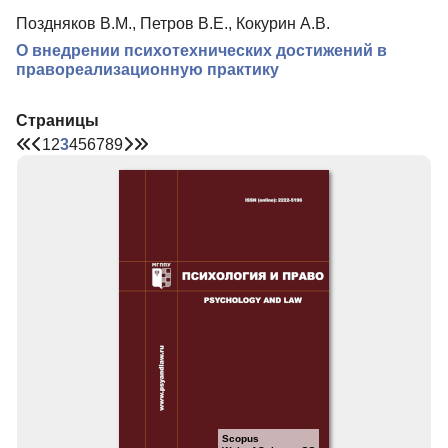
Поздняков В.М., Петров В.Е., Кокурин А.В.
О внедрении психотехнических достижений в
правореализационную практику
Страницы
1
2
3
4
5
6
7
8
9
Scopus