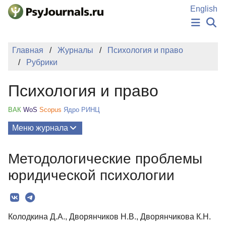
Перейти к основному содержанию
English
НОВОСТИ
Главная
Журналы
Психология и право
ИЗДАНИЯ
Рубрики
АВТОРЫ
ПОДАТЬ РУКОПИСЬ
Психология и право
БАЗА ЗНАНИЙ
КЛЮЧЕВЫЕ СЛОВА
ВАК
WoS
Scopus
Ядро РИНЦ
Регистрация
Вход
Меню журнала
Выпуски
Методологические проблемы
О Журнале
юридической психологии
Миссия
Редколлегия
Колодкина Д.А., Дворянчиков Н.В., Дворянчикова К.Н.
Редакционная политика