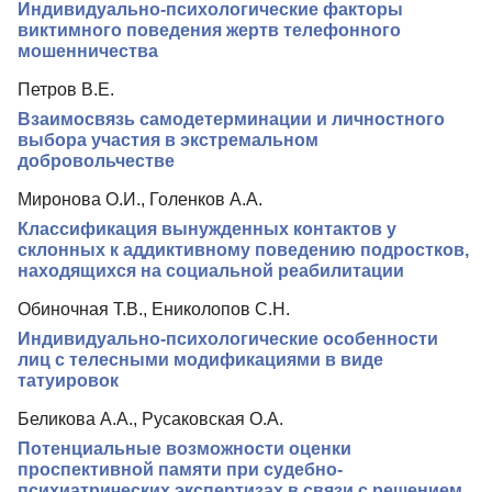
Индивидуально-психологические факторы
Индексирование
виктимного поведения жертв телефонного
мошенничества
Для авторов
Петров В.Е.
Рубрики
Взаимосвязь самодетерминации и личностного
выбора участия в экстремальном
Препринты
добровольчестве
Контакты
Миронова О.И., Голенков А.А.
Классификация вынужденных контактов у
склонных к аддиктивному поведению подростков,
находящихся на социальной реабилитации
Обиночная Т.В., Ениколопов С.Н.
Индивидуально-психологические особенности
лиц с телесными модификациями в виде
татуировок
Беликова А.А., Русаковская О.А.
Потенциальные возможности оценки
проспективной памяти при судебно-
психиатрических экспертизах в связи с решением