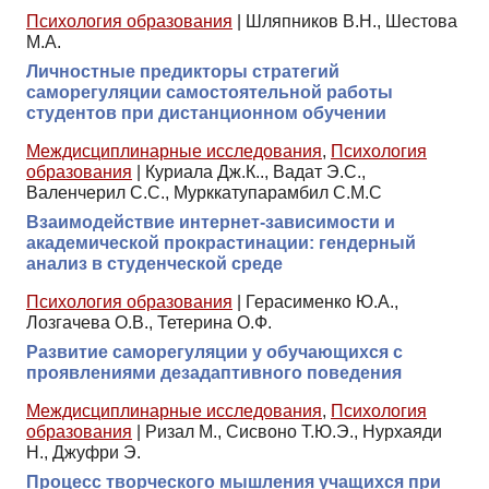
Психология образования
|
Шляпников В.Н., Шестова
М.А.
Личностные предикторы стратегий
саморегуляции самостоятельной работы
студентов при дистанционном обучении
Междисциплинарные исследования
,
Психология
образования
|
Куриала Дж.К.., Вадат Э.С.,
Валенчерил С.С., Мурккатупарамбил С.М.С
Взаимодействие интернет-зависимости и
академической прокрастинации: гендерный
анализ в студенческой среде
Психология образования
|
Герасименко Ю.А.,
Лозгачева О.В., Тетерина О.Ф.
Развитие саморегуляции у обучающихся с
проявлениями дезадаптивного поведения
Междисциплинарные исследования
,
Психология
образования
|
Ризал М., Сисвоно Т.Ю.Э., Нурхаяди
Н., Джуфри Э.
Процесс творческого мышления учащихся при