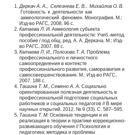
Деркач А. А., Селезнева Е. В., Михайлов О. В.
Готовность к деятельности как
акмеологический феномен. Монография. М.:
Изд-во РАГС, 2008. 96 с.
Катаева Л. И.
Акмеология субъекта
профессиональной деятельности: Учеб.-метод.
пособие / под общ. ред. А. А. Деркача. М.: Изд-
во РАГС, 2007. 88 с.
Катаева Л. И., Полозова Т. А.
Проблема
профессионального и личностного
самоопределения в контексте
профессионального развития, саморазвития и
самосовершенствования. М.: Изд-во РАГС,
2007. 188 с.
Т
ашина Т. М., Семено А. А.
Социально
ориентированная полезная деятельность в
профессиональной подготовке социальных
работников и социальных педагогов // В мире
научных открытий. 2012. № 9 (33). С. 587–595.
Т
ашина Т. М.
Основные тенденции и их
реализация в теории и практике коррекционно-
развивающего обучения // Психология и
педагогика: методика и проблемы