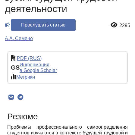
деятельности
Прослушать статью
2295
А.А. Семено
PDF (RUS)
Информация
GS
в Google Scholar
Метрики
Резюме
Проблемы профессионального самоопределения
студентов изучаются в контексте будущей трудовой и