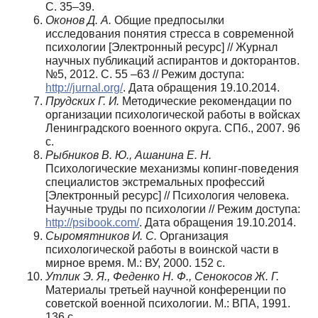
С. 35–39.
Оконов Д. А.
Общие предпосылки
исследования понятия стресса в современной
психологии [Электронный ресурс] // Журнал
научных публикаций аспирантов и докторантов.
№5, 2012. С. 55 –63 // Режим доступа:
http://jurnal.org/
. Дата обращения 19.10.2014.
Прудских Г. И.
Методические рекомендации по
организации психологической работы в войсках
Ленинградского военного округа. СПб., 2007. 96
с.
Рыбников В. Ю., Ашанина Е. Н.
Психологические механизмы копинг-поведения
специалистов экстремальных профессий
[Электронный ресурс] // Психология человека.
Научные труды по психологии // Режим доступа:
http://psibook.com/
. Дата обращения 19.10.2014.
Сыромятников И. С.
Организация
психологической работы в воинской части в
мирное время. М.: ВУ, 2000. 152 с.
Утлик Э. Я., Феденко Н. Ф., Сенокосов Ж. Г.
Материалы третьей научной конференции по
советской военной психологии. М.: ВПА, 1991.
136 с.