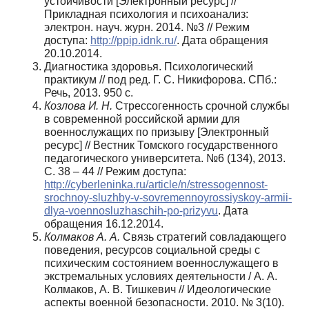
устойчивости [Электронный ресурс] //
Прикладная психология и психоанализ:
электрон. науч. журн. 2014. №3 // Режим
доступа:
http://ppip.idnk.ru/
. Дата обращения
20.10.2014.
Диагностика здоровья. Психологический
практикум // под ред. Г. С. Никифорова. СПб.:
Речь, 2013. 950 с.
Козлова И. Н.
Стрессогенность срочной службы
в современной российской армии для
военнослужащих по при­зыву [Электронный
ресурс] // Вестник Томского государственного
педагогического университета. №6 (134), 2013.
С. 38 – 44 // Режим доступа:
http://cyberleninka.ru/article/n/stressogennost-
srochnoy-sluzhby-v-sovremennoy­rossiyskoy-armii-
dlya-voennosluzhaschih-po-prizyvu
. Дата
обращения 16.12.2014.
Колмаков А. А.
Связь стратегий совладающего
поведения, ресурсов социальной среды с
психическим состоянием военнослужащего в
экстремальных условиях деятельности / А. А.
Колмаков, А. В. Тишкевич // Идеологические
аспекты военной безопасности. 2010. № 3(10).