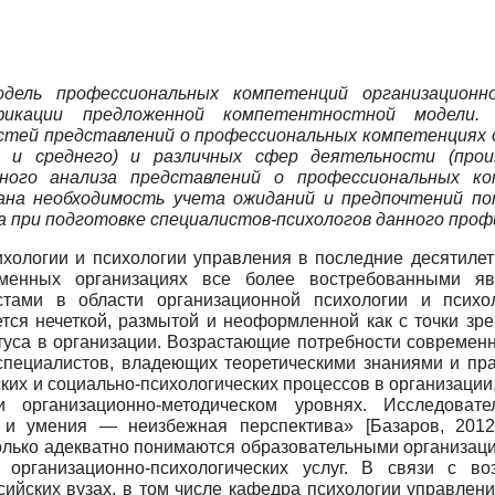
дель профессиональных компетенций организационн
фикации предложенной компетентностной модели.
тей представлений о профессиональных компетенциях о
 и среднего) и различных сфер деятельности (произ
ного анализа представлений о профессиональных ком
вана необходимость учета ожиданий и предпочтений 
 при подготовке специалистов-психологов данного проф
хологии и психологии управления в последние десятилет
менных организациях все более востребованными явля
тами в области организационной психологии и психо
ется нечеткой, размытой и неоформленной как с точки зре
туса в организации. Возрастающие потребности современ
 специалистов, владеющих теоретическими знаниями и пр
их и социально-психологических процессов в организации
и организационно-методическом уровнях. Исследовате
я и умения — неизбежная перспектива»
[
Базаров, 201
сколько адекватно понимаются образовательными организа
 организационно-психологических услуг. В связи с 
ийских вузах, в том числе кафедра психологии управлен