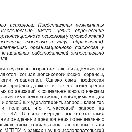
ого психолога. Представлены результаты
 Исследование имело целью определение
рганизационного психолога у руководителей
водства; торговли и услуг; образования).
петенциях организационного психолога у
потенциальных работодателей относительно
иля.
ия неуклонно возрастает как в академической
ются социально­психологические сервисы,
логии управления. Однако сама профессия
ния профиля должности, так и с точки зрения
ных организаций в социально-психологическом
актическими технологиями, необходимыми для
, и способных удовлетворить запросы клиентов
ли полагают, что «...массовый запрос на
2
, с. 47]
. В свою очередь, подготовка таких
циями ожидания и предпочтения потенциальных
возникающими социальными запросами стали
ия МГППУ, в рамках научно-исследовательской