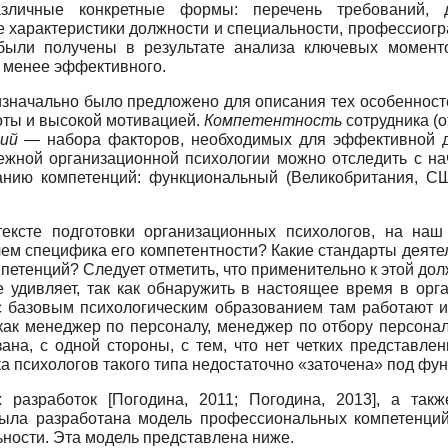
зличные конкретные формы: перечень требований, до
характеристики должности и специальности, профессиогр
были получены в результате анализа ключевых момент
 менее эффективного.
 изначально было предложено для описания тех особенност
ты и высокой мотивацией.
Компетентность
сотрудника (о
ций
— набора факторов, необходимых для эффективной де
ежной организационной психологии можно отследить с нач
анию ком­петенций: функциональный (Великобритания, СШ
тексте подготовки организационных психологов, на наш
чем специфика его компетентности? Какие стандарты деяте
мпетенций? Следует отметить, что применительно к этой д
 удивляет, так как обнаружить в настоящее время в орга
с базовым психологическим образованием там работают и
 как менеджер по персоналу, менеджер по отбору персона
зана, с одной стороны, с тем, что нет четких представле
овка психологов такого типа недостаточно «заточена» под ф
х разработок
[
Погодина, 2011
;
Погодина, 2013
]
, а такж
была разработана модель профессиональных компетенций
ности. Эта модель представлена ниже.