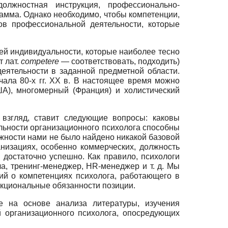
лжностная инструкция, профессионально-
амма. Однако необходимо, чтобы компетенции,
ов профессиональной деятельности, которые
ей индивидуальности, которые наиболее тесно
т лат.
competere
— соответствовать, подходить)
ятельности в заданной предметной области.
ала 80-х гг. ХХ в. В настоящее время можно
А), многомерный (Франция) и холистический
 взгляд, ставит следующие вопросы: каковы
льности организационного психолога способны
олжности нами не было найдено никакой базовой
низациях, особенно коммерческих, должность
 достаточно успешно. Как правило, психологи
ла, тренинг-менеджер,
HR
-менеджер и т. д. Мы
ний о компетенциях психолога, работающего в
ункциональные обязанности позиции.
е на основе анализа литературы, изучения
 организационного психолога, опосредующих