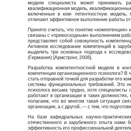
модели специалиста может принимать ра
квалификационная модель, квалификационные 
включенные в ком- петентностную модель, 
отличают эффективное выполнение работы от
Принято считать, что понятие «компетенция»
связаны с «превосходным» выполнением рабо
представляет собой совокупность
ком­петен
Активное исследование компетенций в заруб
выделить три основных подхода к исследов
(Германия)
[
Армстронг, 2008
]
.
Разработка компетентностной модели в кон
компетенции организационного психолога? В 
стать отправной точкой для разработки его ко
системы функциональных требований. Это не
психолога весьма трудно, хотя специалисты 
работают в организации в таких должностях,
полагаем, что во многом такая ситуация свя
организации, а с другой, — с тем, что подгот
На базе кафедральных научно-практически
отечественного и зарубежного опыта нами 
эффективность его профессиональной деятель