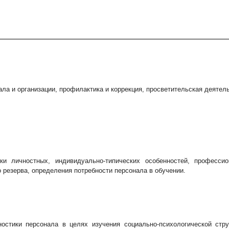
нала и организации, профилактика и коррекция, просветительская деятел
ки личностных, индивидуально-типических особенностей, профессио
 резерва, определения потребности персонала в обучении.
остики персонала в целях изучения социально-психологической стр