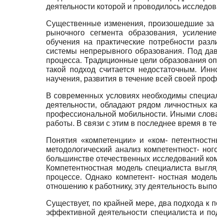
деятельности которой и проводилось исследова
Существенные изменения, произошедшие за п
рыночного сегмента образования, усилени
обучения на практические потребности раз
системы непрерывного образования. Под дав
процесса. Традиционные цели образования оп
такой подход считается недостаточным. Ин
научения, развития в течение всей своей про
В современных условиях необходимы специал
деятельности, обладают рядом личностных к
профессиональной мобильности. Иными слова
работы. В связи с этим в последнее время в 
Понятия «компетенции» и «ком- петентностн
методологический анализ компетентност- но
большинстве отечественных исследований комп
Компетентностная модель специалиста выгля
процессе. Однако компетент- ностная модел
отношению к работнику, эту деятельность вып
Существует, по крайней мере, два подхода к 
эффективной деятельности специалиста и по