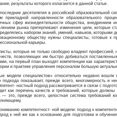
ние, результаты которого излагаются в данной статье.
оследние десятилетия в российской образовательной сис
ем прикладной направленности образовательного проце
личных сфер жизнедеятельности общества, внедрением и
лением рынка претерпевают изменения цели, которые ста
ределялись набором знаний, умений, навыков, которыми 
новационному обществу нужны специалисты, готовые к пр
фессиональной карьеры.
исты, которые не только свободно владеют профессией, н
ачеств, позволяющих им быстро добиваться поставленных
ми, на первый план выходят компетенции как характери
теории и практике управления персоналом большую актуальн
ые модели специалистов» относительно недавно вошли в
го подхода показывает, прежде всего, многомерность и н
етент- ностный подход рассматривается в связи с подгот
дит как перечень качеств и требований, которые должны
ь — это, прежде всего, целостная система требований к
олняющему.
пониманию компетентност- ной модели: подход к компетен
дход к ней же как к основанию для подготовки и обучени