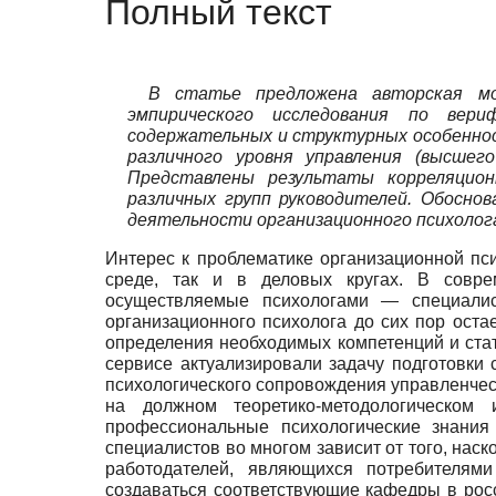
Полный текст
В статье предложена авторская мо
эмпирического исследования по вери
содержательных и структурных особеннос
различного уровня управления (высшего
Представлены результаты корреляцион
различных групп руководителей. Обосно
деятельности организационного психолога
Интерес к проблематике организационной пси
среде, так и в деловых кругах. В совре
осуществляемые психологами — специалис
организационного психолога до сих пор оста
определения необходимых ком­петенций и ста
сервисе актуализировали задачу подготовки
психологического сопровождения управленческ
на должном теоретико-методологическом 
профессиональные психологические знани
специалистов во многом зависит от того, на
работодателей, являющихся потребителями
создаваться соответствующие кафедры в росс