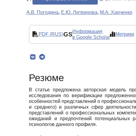
А.В. Погодина
,
Е.Ю. Литвинова
,
М.А. Харченко
Информация
GS
PDF (RUS)
Метрики
в Google Scholar
Резюме
В статье предложена авторская модель про
исследования по верификации предложенной
особенностей представлений о профессиональ
и среднего) и различных сфер деятельности
представлений о профессиональных компетен
ожиданий и предпочтений потенциальных ра
психологов данного профиля.