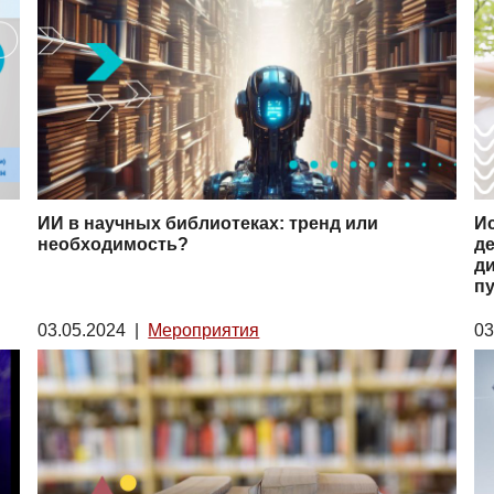
ИИ в научных библиотеках: тренд или
И
необходимость?
де
ди
п
03.05.2024
|
Мероприятия
03