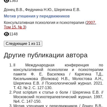
1363
Донец В.В., Федунина Н.Ю., Шерягина Е.В.
Мотив утешения у передвижников
Консультативная психология и психотерапия (
2007.
Том 15. № 3
)
1148
Следующие 1 из 11
Другие публикации автора
II Международная конференция по
консультативной психологии и психотерапии
памяти Ф. Е. Василюка / Карягина Т.Д.,
Кисельникова (Волкова) Н.В., Молостова А.Н.,
Шерягина Е.В. // Психологический журнал. 2021.
Т. 42. № 2. С. 127-130.
Post scriptum к статье о боли / Шерягина Е.В. //
Московский психотерапевтический журнал. 1997.
№4. С. 147-150.
Мотив утешения у передвижников / Донец В.В.,