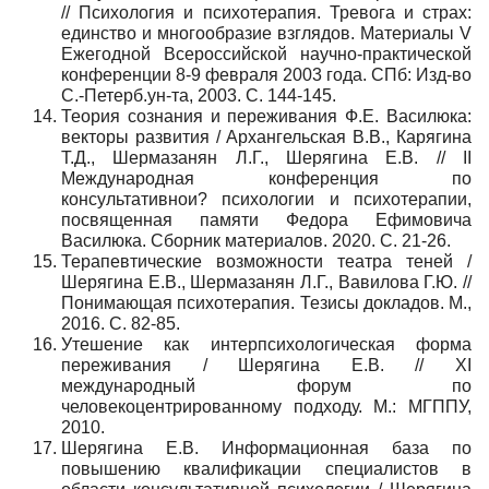
// Психология и психотерапия. Тревога и страх:
единство и многообразие взглядов. Материалы V
Ежегодной Всероссийской научно-практической
конференции 8-9 февраля 2003 года. СПб: Изд-во
С.-Петерб.ун-та, 2003. С. 144-145.
Теория сознания и переживания Ф.Е. Василюка:
векторы развития / Архангельская В.В., Карягина
Т.Д., Шермазанян Л.Г., Шерягина Е.В. // II
Международная конференция по
консультативнои? психологии и психотерапии,
посвященная памяти Федора Ефимовича
Василюка. Cборник материалов. 2020. С. 21-26.
Терапевтические возможности театра теней /
Шерягина Е.В., Шермазанян Л.Г., Вавилова Г.Ю. //
Понимающая психотерапия. Тезисы докладов. М.,
2016. С. 82-85.
Утешение как интерпсихологическая форма
переживания / Шерягина Е.В. // XI
международный форум по
человекоцентрированному подходу. М.: МГППУ,
2010.
Шерягина Е.В. Информационная база по
повышению квалификации специалистов в