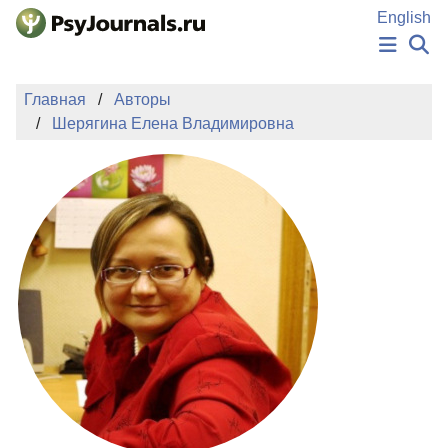
Перейти к основному содержанию
English
НОВОСТИ
Главная
Авторы
ИЗДАНИЯ
Шерягина Елена Владимировна
АВТОРЫ
ПОДАТЬ РУКОПИСЬ
БАЗА ЗНАНИЙ
КЛЮЧЕВЫЕ СЛОВА
Регистрация
Вход