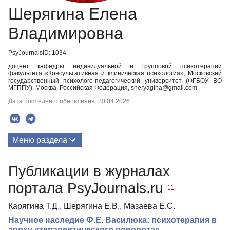
Шерягина Елена
Владимировна
PsyJournalsID: 1034
доцент кафедры индивидуальной и групповой психотерапии
факультета «Консультативная и клиническая психология», Московский
государственный психолого-педагогический университет (ФГБОУ ВО
МГППУ), Москва, Российская Федерация, sheryagina@gmail.com
Дата последнего обновления: 20.04.2026
Меню раздела
Публикации
Публикации в журналах
Биография
портала PsyJournals.ru
11
Медиа-материалы
Карягина Т.Д., Шерягина Е.В., Мазаева Е.С.
Научное наследие Ф.Е. Василюка: психотерапия в
эпоху «терапевтического поворота»