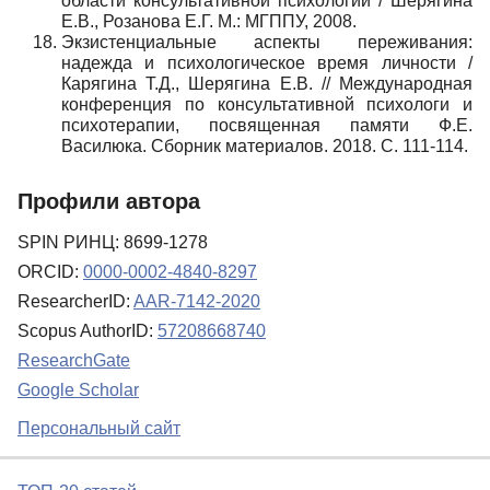
области консультативной психологии / Шерягина
Е.В., Розанова Е.Г. М.: МГППУ, 2008.
Экзистенциальные аспекты переживания:
надежда и психологическое время личности /
Карягина Т.Д., Шерягина Е.В. // Международная
конференция по консультативной психологи и
психотерапии, посвященная памяти Ф.Е.
Василюка. Сборник материалов. 2018. С. 111-114.
Профили автора
SPIN РИНЦ: 8699-1278
ORCID:
0000-0002-4840-8297
ResearcherID:
AAR-7142-2020
Scopus AuthorID:
57208668740
ResearchGate
Google Scholar
Персональный сайт