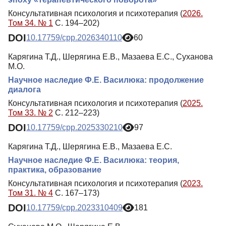
Консультативная психология и психотерапия (
2026.
Том 34. № 1
С. 194–202)
DOI
10.17759/cpp.2026340110
60
Карягина Т.Д., Шерягина Е.В., Мазаева Е.С., Суханова
М.О.
Научное наследие Ф.Е. Василюка: продолжение
диалога
Консультативная психология и психотерапия (
2025.
Том 33. № 2
С. 212–223)
DOI
10.17759/cpp.2025330210
97
Карягина Т.Д., Шерягина Е.В., Мазаева Е.С.
Научное наследие Ф.Е. Василюка: теория,
практика, образование
Консультативная психология и психотерапия (
2023.
Том 31. № 4
С. 167–173)
DOI
10.17759/cpp.2023310409
181