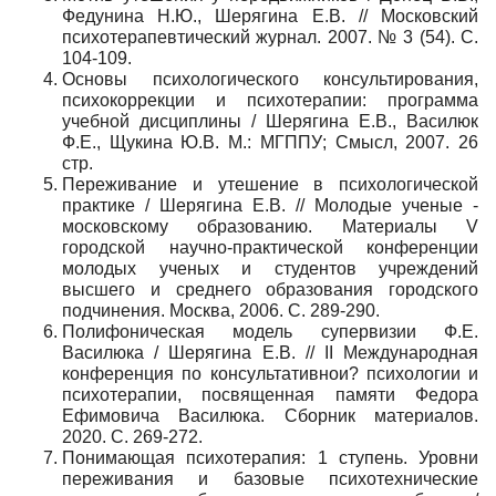
Федунина Н.Ю., Шерягина Е.В. // Московский
психотерапевтический журнал. 2007. № 3 (54). С.
104-109.
Основы психологического консультирования,
психокоррекции и психотерапии: программа
учебной дисциплины / Шерягина Е.В., Василюк
Ф.Е., Щукина Ю.В. М.: МГППУ; Смысл, 2007. 26
стр.
Переживание и утешение в психологической
практике / Шерягина Е.В. // Молодые ученые -
московскому образованию. Материалы V
городской научно-практической конференции
молодых ученых и студентов учреждений
высшего и среднего образования городского
подчинения. Москва, 2006. С. 289-290.
Полифоническая модель супервизии Ф.Е.
Василюка / Шерягина Е.В. // II Международная
конференция по консультативнои? психологии и
психотерапии, посвященная памяти Федора
Ефимовича Василюка. Cборник материалов.
2020. С. 269-272.
Понимающая психотерапия: 1 ступень. Уровни
переживания и базовые психотехнические