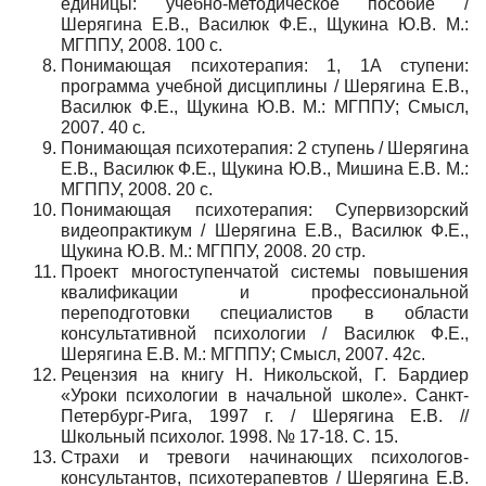
единицы: учебно-методическое пособие /
Шерягина Е.В., Василюк Ф.Е., Щукина Ю.В. М.:
МГППУ, 2008. 100 с.
Понимающая психотерапия: 1, 1А ступени:
программа учебной дисциплины / Шерягина Е.В.,
Василюк Ф.Е., Щукина Ю.В. М.: МГППУ; Смысл,
2007. 40 с.
Понимающая психотерапия: 2 ступень / Шерягина
Е.В., Василюк Ф.Е., Щукина Ю.В., Мишина Е.В. М.:
МГППУ, 2008. 20 с.
Понимающая психотерапия: Супервизорский
видеопрактикум / Шерягина Е.В., Василюк Ф.Е.,
Щукина Ю.В. М.: МГППУ, 2008. 20 стр.
Проект многоступенчатой системы повышения
квалификации и профессиональной
переподготовки специалистов в области
консультативной психологии / Василюк Ф.Е.,
Шерягина Е.В. М.: МГППУ; Смысл, 2007. 42с.
Рецензия на книгу Н. Никольской, Г. Бардиер
«Уроки психологии в начальной школе». Санкт-
Петербург-Рига, 1997 г. / Шерягина Е.В. //
Школьный психолог. 1998. № 17-18. С. 15.
Страхи и тревоги начинающих психологов-
консультантов, психотерапевтов / Шерягина Е.В.