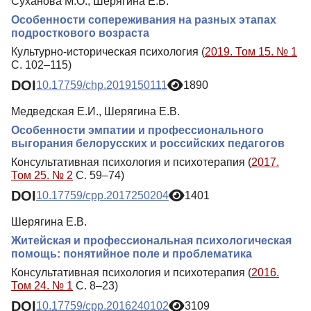
Суханова М.О., Шерягина Е.В.
Особенности сопереживания на разных этапах
подросткового возраста
Культурно-историческая психология (
2019. Том 15. № 1
С. 102–115)
DOI
10.17759/chp.2019150111
1890
Медведская Е.И., Шерягина Е.В.
Особенности эмпатии и профессионального
выгорания белорусских и российских педагогов
Консультативная психология и психотерапия (
2017.
Том 25. № 2
С. 59–74)
DOI
10.17759/cpp.2017250204
1401
Шерягина Е.В.
Житейская и профессиональная психологическая
помощь: понятийное поле и проблематика
Консультативная психология и психотерапия (
2016.
Том 24. № 1
С. 8–23)
DOI
10.17759/cpp.2016240102
3109