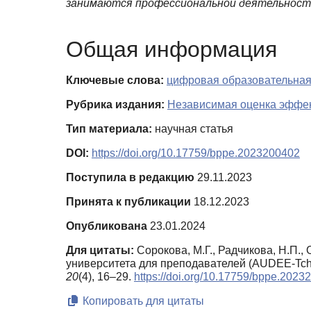
занимаются профессиональной деятельност
Общая информация
Ключевые слова:
цифровая образовательная
Рубрика издания:
Независимая оценка эффек
Тип материала:
научная статья
DOI:
https://doi.org/10.17759/bppe.2023200402
Поступила в редакцию
29.11.2023
Принята к публикации
18.12.2023
Опубликована
23.01.2024
Для цитаты:
Сорокова, М.Г., Радчикова, Н.П.,
университета для преподавателей (AUDEE-Tch 
20
(4), 16–29.
https://doi.org/10.17759/bppe.2023
Копировать для цитаты