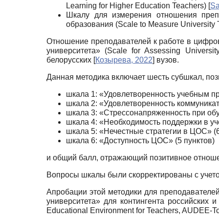
Learning for Higher Education Teachers)
[
Sa
Шкалу для измерения отношения препо
образования (Scale to Measure University Te
Отношение преподавателей к работе в цифро
университета» (Scale for Assessing Universi
белорусских
[
Козырева, 2022
]
вузов.
Данная методика включает шесть субшкал, по
шкала 1: «Удовлетворенность учебным пр
шкала 2: «Удовлетворенность коммуникат
шкала 3: «Стрессонапряженность при обу
шкала 4: «Необходимость поддержки в уч
шкала 5: «Нечестные стратегии в ЦОС» (6
шкала 6: «Доступность ЦОС» (5 пунктов)
и общий балл, отражающий позитивное отноше
Вопросы шкалы были скорректированы с учето
Апробации этой методики для преподавателе
университета» для контингента российских и 
Educational Environment for Teachers, AUDEE-Tc