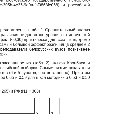
 Московского государственного психолого-
dc-305b-4e35-9e9a-fbf0868fe068) и российской
представлены в табл. 1. Сравнительный анализ
различия не достигают уровня статистической
ект (<0,30) практически для всех шкал, кроме
 самый большой эффект различия (в среднем 2
преподаватели белорусских вузов позитивнее
орки.
гласованностью (табл. 2): альфа Кронбаха и
оссийской выборки. Самые низкие показатели
в (6 и 5 пунктов, соответственно). При этом
е 0,65 и 0,59 для шкал методики и 0,53 и 0,50
265) и РФ (N1 = 308)
p
d