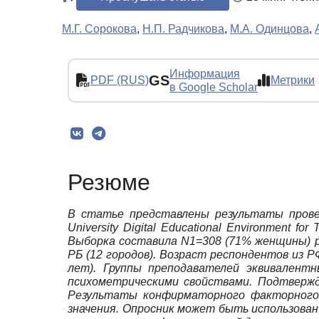
М.Г. Сорокова
,
Н.П. Радчикова
,
М.А. Одинцова
,
Информация
GS
PDF (RUS)
Метрики
в Google Scholar
Резюме
В статье представлены результаты провер
University Digital Educational Environment 
Выборка составила N1=308 (71% женщины) р
РБ (12 городов). Возраст респондентов из Р
лет). Группы преподавателей эквивалент
психометрическими свойствами. Подтвержд
Результаты конфирматорного факторного 
значения. Опросник может быть использован