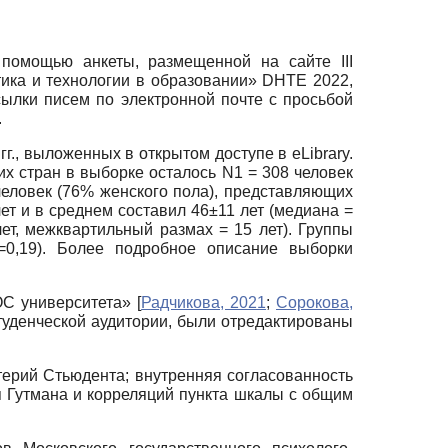
 помощью анкеты, размещенной на сайте III
ика и технологии в образовании» DHTE 2022,
ылки писем по электронной почте с просьбой
.
г., выложенных в открытом доступе в eLibrary.
их стран в выборке осталось N1 = 308 человек
человек (76% женского пола), представляющих
ет и в среднем составил 46±11 лет (медиана =
лет, межквартильный размах = 15 лет). Группы
 p=0,19). Более подробное описание выборки
ОС университета»
[
Радчикова, 2021
;
Сорокова,
студенческой аудитории, были отредактированы
терий Стьюдента; внутренняя согласованность
 Гутмана и корреляций пункта шкалы с общим