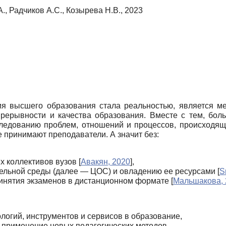
., Радчиков А.С., Козырева Н.В., 2023
 высшего образования стала реальностью, является м
прерывности и качества образования. Вместе с тем, бо
следованию проблем, отношений и процессов, происходящ
е принимают преподаватели. А значит без:
х коллективов вузов
[
Авакян, 2020
]
,
ельной среды (далее — ЦОС) и овладению ее ресурсами
[
S
ринятия экзаменов в дистанционном формате
[
Мальшакова, 
огий, инструментов и сервисов в образование,
и применение новых педагогических методов,