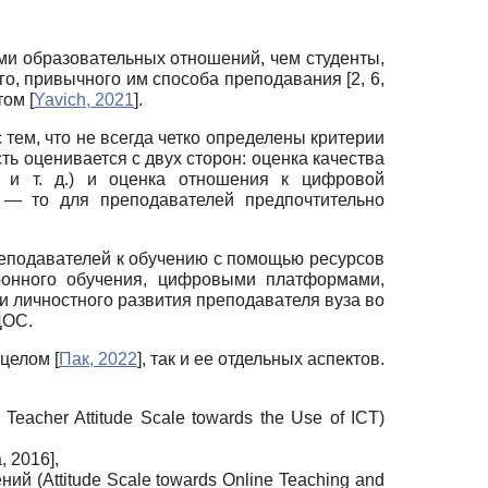
ми образовательных отношений, чем студенты,
, привычного им способа преподавания [2, 6,
стом
[
Yavich, 2021
]
.
тем, что не всегда четко определены критерии
ь оценивается с двух сторон: оценка качества
х и т. д.) и оценка отношения к цифровой
 — то для преподавателей предпочтительно
реподавателей к обучению с помощью ресурсов
онного обучения, цифровыми платформами,
и личностного развития преподавателя вуза во
ЦОС.
 целом
[
Пак, 2022
]
, так и ее отдельных аспектов.
acher Attitude Scale towards the Use of ICT)
, 2016
]
,
 (Attitude Scale towards Online Teaching and