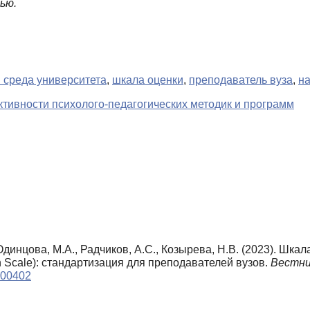
ью.
 среда университета
,
шкала оценки
,
преподаватель вуза
,
н
тивности психолого-педагогических методик и программ
 Одинцова, М.А., Радчиков, А.С., Козырева, Н.В. (2023). Ш
Scale): стандартизация для преподавателей вузов.
Вестни
200402