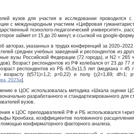
елей вузов для участия в исследовании проводился с
нции с международным участием «Цифровая гуманитарист
арственный психолого-педагогический университет», расс
торое займет от 15 до 20 минут, и ссылкой на google-форму
 авторах, указанных в трудах конференций за 2020–2022 г
телей средних учебных заведений и респондентов из друг
ные вузы Российской Федерации (72 города), и N2 = 265 
дов). Возраст респондентов из РФ колебался от 23 до 77 л
Возраст респондентов из РБ 45,0±11,5 лет (медиана = 45 
возрасту (t(571)=1,2; p=0,22) и полу (χ2=1,69; df=1;
ва, 2023а
]
.
учению в ЦОС использовалась методика «Шкала оценки Ц
рвоначально разработанного и стандартизированного для 
авателей вузов.
ения к ЦОС преподавателей РФ и РБ использовался t-кри
льфы Кронбаха, коэффициентов половинного расщепления
 с помощью конфирматорного факторного анализа.