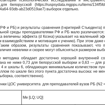
зитории психологических исследований и инструментов
я белорусской (https://ruspsydata.mgppu.ru/items/134f5f
cf-4a64-93db-ab23d0519ae7) выборок отдельно.
РФ и РБ) и результаты сравнения (t-критерий Стьюдента) 
льной среды преподавателями РФ и РБ мало различаются: 
а величины эффекта (d Коэна) указывает на маленький эфф
 взаимодействием и мотивация к учению). При этом даже
Таким образом, результаты сравнения показывают, что 
зличия невелики и скорее могут объясняться размером выб
м методика обладает достаточно хорошей внутренней со
на не ниже 0,73 для белорусской выборки и 0,63 — для р
4 и шкалы 6, обладающих минимальным количеством пункто
ом по шкале без этого пункта достаточна высока: не мене
ыборка, соответственно).
енки ЦОС университета для преподавателей вузов РБ (N2 = 
Ме [LQ; UQ]