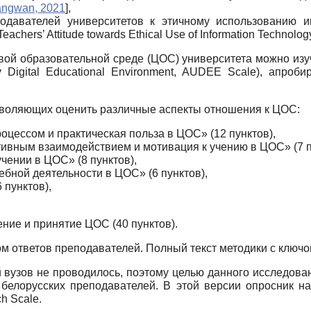
ngwan, 2021
]
,
давателей университетов к этичному использованию и
achers’ Attitude towards Ethical Use of Information Technolog
вой образовательной среде (ЦОС) университета можно из
ty Digital Educational Environment, AUDEE Scale), апроб
зволяющих оценить различные аспекты отношения к ЦОС:
оцессом и практическая польза в ЦОС» (12 пунктов),
ивным взаимодействием и мотивация к учению в ЦОС» (7 п
чении в ЦОС» (8 пунктов),
ебной деятельности в ЦОС» (6 пунктов),
 пунктов),
ние и принятие ЦОС (40 пунктов).
м ответов преподавателей. Полный текст методики с ключо
й вузов не проводилось, поэтому целью данного исследов
белорусских преподавателей. В этой версии опросник назыв
h Scale.