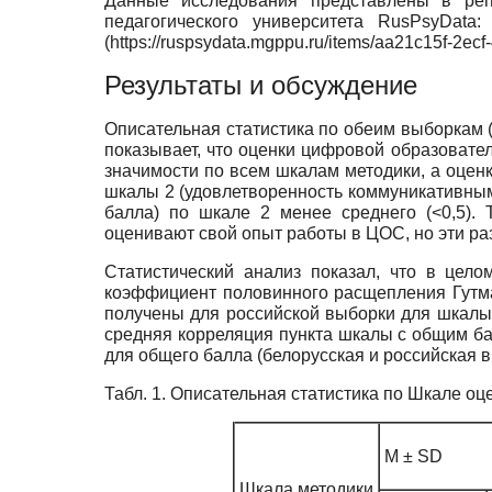
Данные исследования представлены в репо
педагогического университета RusPsyData: дл
(https://ruspsydata.mgppu.ru/items/aa21c15f-2e
Результаты и обсуждение
Описательная статистика по обеим выборкам (
показывает, что оценки цифровой образовате
значимости по всем шкалам методики, а оценк
шкалы 2 (удовлетворенность коммуникативным
балла) по шкале 2 менее среднего (<0,5). 
оценивают свой опыт работы в ЦОС, но эти ра
Статистический анализ показал, что в цело
коэффициент половинного расщепления Гутма
получены для российской выборки для шкалы 
средняя корреляция пункта шкалы с общим балл
для общего балла (белорусская и российская в
Табл. 1. Описательная статистика по Шкале оц
M ± SD
Шкала методики