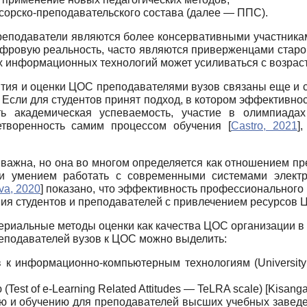
орско-преподавательского состава (далее — ППС).
преподаватели являются более консервативными участника
фровую реальность, часто являются приверженцами старого
ых информационных технологий может усиливаться с возра
тия и оценки ЦОС преподавателями вузов связаны еще и с 
Если для студентов принят подход, в котором эффективност
ь академическая успеваемость, участие в олимпиада
етворенность самим процессом обучения
[
Castro, 2021
]
,
 важна, но она во многом определяется как отношением п
и умением работать с современными системами электр
va, 2020
]
показано, что эффективность профессионального 
вия студентов и преподавателей с привлечением ресурсов 
ериальные методы оценки как качества ЦОС организации в
еподавателей вузов к ЦОС можно выделить:
 информационно-компьютерным технологиям (University Te
Test of e-Learning Related Attitudes — TeLRA scale)
[
Kisanga
и обучению для преподавателей высших учебных заведений