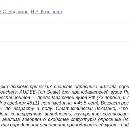
А.С. Радчиков
,
Н.В. Козырева
ки психометрических свойств опросника «Шкала оценк
for Teachers, AUDEE-Tch Scale) для преподавателей вузов
еспондентов — преподавателей вузов РФ (72 города) и 
Ф в среднем 46±11 лет (медиана = 45,5 лет). Возраст рес
ны по возрасту и полу. Статистически доказано, чт
ена конструктная валидность, внутренняя согласован
анализа говорят о сходстве структуры опросника дл
 для определения отношения преподавателей вузов к циф