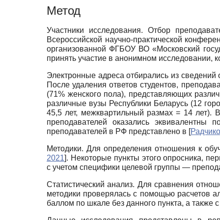
Метод
Участники исследования. Отбор преподават
Всероссийской научно-практической конфере
организованной ФГБОУ ВО «Московский госуд
принять участие в анонимном исследовании, ко
Электронные адреса отбирались из сведений об
После удаления ответов студентов, преподава
(71% женского пола), представляющих различ
различные вузы Республики Беларусь (12 горо
45,5 лет, межквартильный размах = 14 лет). 
преподавателей оказались эквивалентны по 
преподавателей в РФ представлено в
[
Радчико
Методики. Для определения отношения к об
2021
]
. Некоторые пункты этого опросника, пе
с учетом специфики целевой группы — препод
Статистический анализ. Для сравнения отнош
методики проверялась с помощью расчетов а
баллом по шкале без данного пункта, а также