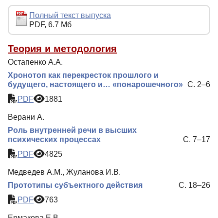
Редакционная политика
Полный текст выпуска
PDF, 6.7 Мб
Индексирование
Для авторов
Теория и методология
Остапенко А.А.
Рубрики
Хронотоп как перекресток прошлого и
Препринты
будущего, настоящего и… «понарошечного»
С. 2–6
Подписка
PDF
1881
Контакты
Верани А.
Роль внутренней речи в высших
психических процессах
С. 7–17
PDF
4825
Медведев А.М., Жуланова И.В.
Прототипы субъектного действия
С. 18–26
PDF
763
Ермакова Е.В.