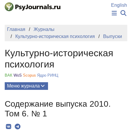
Перейти к основному содержанию
English
НОВОСТИ
Главная
Журналы
ИЗДАНИЯ
Культурно-историческая психология
Выпуски
АВТОРЫ
ПОДАТЬ РУКОПИСЬ
Культурно-историческая
БАЗА ЗНАНИЙ
КЛЮЧЕВЫЕ СЛОВА
психология
Регистрация
Вход
ВАК
WoS
Scopus
Ядро РИНЦ
Меню журнала
Выпуски
Содержание выпуска 2010.
О Журнале
Том 6. № 1
Миссия
Редколлегия