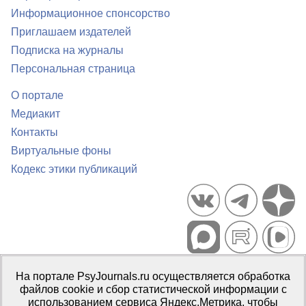
Информационное спонсорство
Приглашаем издателей
Подписка на журналы
Персональная страница
О портале
Медиакит
Контакты
Виртуальные фоны
Кодекс этики публикаций
Портал психологических изданий PsyJournals.ru, 2007–2026
На портале PsyJournals.ru осуществляется обработка
Правила использования материалов
файлов cookie и сбор статистической информации с
Свидетельство регистрации СМИ
Эл № ФС77-66447 от 14 июля
использованием сервиса Яндекс.Метрика, чтобы