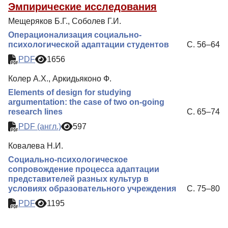
Эмпирические исследования
Мещеряков Б.Г., Соболев Г.И.
Операционализация социально-
психологической адаптации студентов
С. 56–64
PDF
1656
Колер А.Х., Аркидьяконо Ф.
Еlements of design for studying
argumentation: the case of two on-going
research lines
С. 65–74
PDF (англ.)
597
Ковалева Н.И.
Социально-психологическое
сопровождение процесса адаптации
представителей разных культур в
условиях образовательного учреждения
С. 75–80
PDF
1195