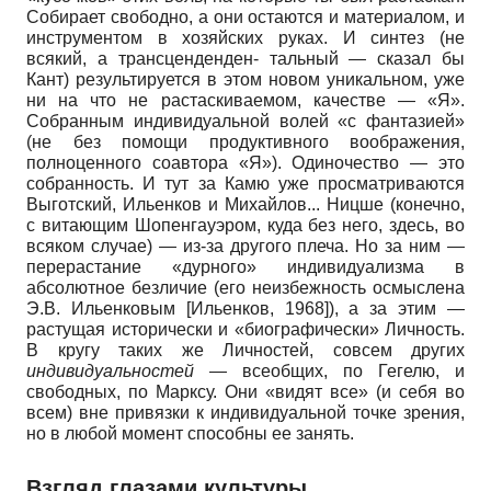
Собирает свободно, а они остаются и материалом, и
инструментом в хозяйских руках. И синтез (не
всякий, а трансценденден- тальный
—
сказал бы
Кант) результируется в этом новом уникальном, уже
ни на что не растаскиваемом, качестве
—
«Я».
Собранным индивидуальной волей «с фантазией»
(не без помощи продуктивного воображения,
полноценного соавтора «Я»). Одиночество
—
это
собранность. И тут за Камю уже просматриваются
Выготский, Ильенков и Михайлов
...
Ницше (конечно,
с витающим Шопенгауэром, куда без него, здесь, во
всяком случае)
—
из-за другого плеча. Но за ним
—
перерастание «дурного» индивидуализма в
абсолютное безличие (его неизбежность осмыслена
Э.В. Ильенковым
[
Ильенков, 1968
]
),
а за этим
—
растущая исторически и «биографически» Личность.
В кругу таких же Личностей, совсем других
индивидуальностей
—
всеобщих, по Гегелю, и
свободных, по Марксу. Они «видят все» (и себя во
всем) вне привязки к индивидуальной точке зрения,
но в любой момент способны ее занять.
Взгляд глазами культуры