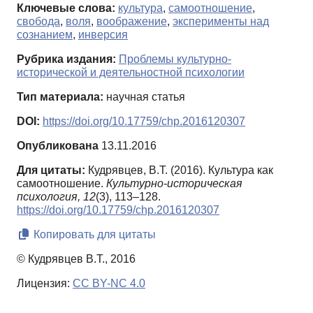
Ключевые слова:
культура
,
самоотношение
,
свобода
,
воля
,
воображение
,
эксперименты над
сознанием
,
инверсия
Рубрика издания:
Проблемы культурно-
исторической и деятельностной психологии
Тип материала:
научная статья
DOI:
https://doi.org/10.17759/chp.2016120307
Опубликована
13.11.2016
Для цитаты:
Кудрявцев, В.Т. (2016). Культура как
самоотношение.
Культурно-историческая
психология,
12
(3), 113–128.
https://doi.org/10.17759/chp.2016120307
Копировать для цитаты
© Кудрявцев В.Т., 2016
Лицензия:
CC BY-NC 4.0