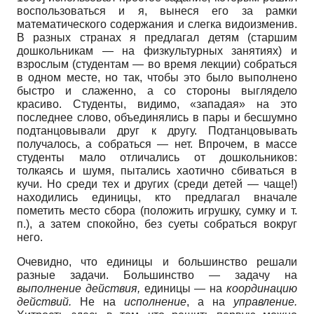
воспользоваться и я, вынеся его за рамки
математического содержания и слегка видоизменив.
В разных странах я предлагал детям (старшим
дошкольникам — на физкультурных занятиях) и
взрослым (студентам — во время лекции) собраться
в одном месте, но так, чтобы это было выполнено
быстро и слаженно, а со стороны выглядело
красиво. Студенты, видимо, «западая» на это
последнее слово, объединялись в пары и бесшумно
подтанцовывали друг к другу. Подтанцовывать
получалось, а собраться — нет. Впрочем, в массе
студенты мало отличались от дошкольников:
толкаясь и шумя, пытались хаотично сбиваться в
кучи. Но среди тех и других (среди детей — чаще!)
находились единицы, кто предлагал вначале
пометить место сбора (положить игрушку, сумку и т.
п.), а затем спокойно, без суеты собраться вокруг
него.
Очевидно, что единицы и большинство решали
разные задачи. Большинство — задачу на
выполнение действия,
единицы — на
координацию
действий.
Не на
исполнение
, а на
управление.