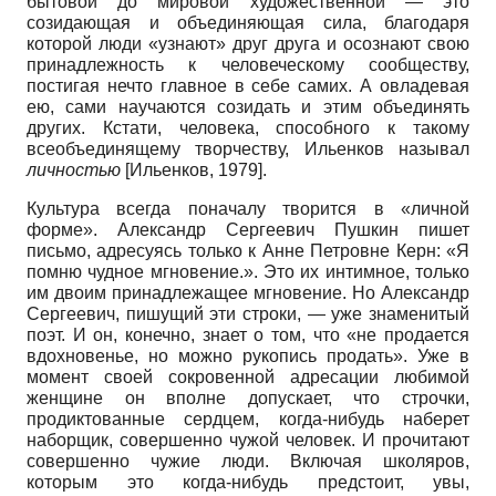
бытовой до мировой художественной — это
созидающая и объединяющая сила, благодаря
которой люди «узнают» друг друга и осознают свою
принадлежность к человеческому сообществу,
постигая нечто главное в себе самих. А овладевая
ею, сами научаются созидать и этим объединять
других. Кстати, человека, способного к такому
всеобъединящему творчеству, Ильен­ков называл
личностью
[
Ильенков, 1979
]
.
Культура всегда поначалу творится в «личной
форме». Александр Сергеевич Пушкин пишет
письмо, адресуясь только к Анне Петровне Керн: «Я
помню чудное мгновение.». Это их интимное, только
им двоим принадлежащее мгновение. Но Александр
Сергеевич, пишущий эти строки, — уже знаменитый
поэт. И он, конечно, знает о том, что «не продается
вдохновенье, но можно рукопись продать». Уже в
момент своей сокровенной адресации любимой
женщине он вполне допускает, что строчки,
продиктованные сердцем, когда-нибудь наберет
наборщик, совершенно чужой человек. И прочитают
совершенно чужие люди. Включая школяров,
которым это когда-нибудь предстоит, увы,