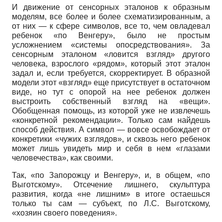
И движение от сенсорных эталонов к образным
моделям, все более и более схематизированным, а
от них — к сфере символов, все то, чем овладевал
ребенок «по Венгеру», было не простым
усложнением «системы опосредствования». За
сенсорным эталоном «ловится взгляд» другого
человека, взрослого «рядом», который этот эталон
задал и, если требуется, скорректирует. В образной
модели этот «взгляд» еще присутствует в остаточном
виде, но тут с опорой на нее ребенок должен
выстроить собственный взгляд на «вещи».
Обобщенная помощь, из которой уже не извлечешь
«конкретной рекомендации». Только сам найдешь
способ действия. А символ — вовсе освобождает от
конкретики «чужих взглядов», и сквозь него ребенок
может лишь увидеть мир и себя в нем «глазами
человечества», как своими.
Так, «по Запорожцу и Венгеру», и, в общем, «по
Выготскому». Отсечение лишнего, скульптура
развития, когда «не лишним» в итоге остаешься
только ты сам — субъект, по Л.С. Выготскому,
«хозяин своего поведения».