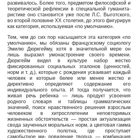
развивалось. Более того, предметом философской и
теоретической рефлексии в специальной гуманита-
ристике оно становится уже после Л.С. Выготского,
во второй половине
XX
столетия, до этого фигурируя
как категория, используемая «по умолчанию».
Тем, чем до сих пор насыщается эта категория «по
умолчанию», мы обязаны французскому социологу
Эмилю Дюркгейму, хотя в значительной мере он
лишь выразил умонастроение своего времени.
Дюрк­гейм видел в культуре набор жестко
фиксированных социальных эталонов (ценностей,
норм и т. д.), которые с рождения усваивает каждый
человек и которые белее или менее жестко и
директивно определяют содержание его
индивидуального опыта. И тогда получается, что
живая речь ребенка
—
лишь продукт усвоения
родного словаря и таблицы грамматических
значений, поиск нравственного решения взрослым
человеком в хитросплетении неповторимых
жизненных обстоятельств
—
простая актуализация
свода заученных моральных норм, а цветовая гамма
художественного полотна, где проступает
самобытное ми- ровидение творца,
—
комбинация