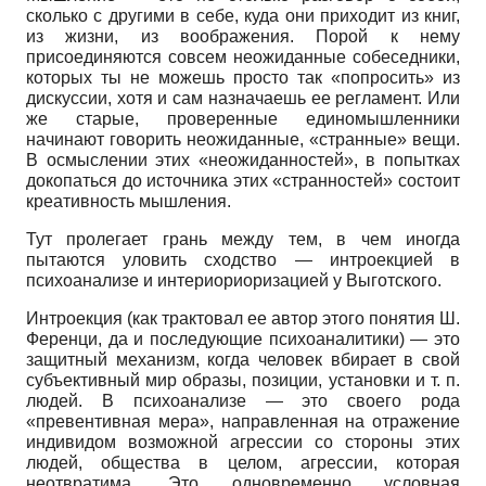
сколько с другими в себе, куда они приходит из книг,
из жизни, из воображения. Порой к нему
присоединяются совсем неожиданные собеседники,
которых ты не можешь просто так «попросить» из
дискуссии, хотя и сам назначаешь ее регламент. Или
же старые, проверенные единомышленники
начинают говорить неожиданные, «странные» вещи.
В осмыслении этих «неожиданностей», в попытках
докопаться до источника этих «странностей» состоит
креативность мышления.
Тут пролегает грань между тем, в чем иногда
пытаются уловить сходство
—
интроекцией в
психоанализе и интериориоризацией у Выготского.
Интроекция (как трактовал ее автор этого понятия Ш.
Ференци, да и последующие психоаналитики)
—
это
защитный механизм, когда человек вбирает в свой
субъективный мир образы, позиции, установки и т. п.
людей. В психоанализе
—
это своего рода
«превентивная мера», направленная на отражение
индивидом возможной агрессии со стороны этих
людей, общества в целом, агрессии, которая
неотвратима. Это одновременно условная