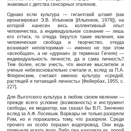
знакомых с детства сенсорных эталонов.
Однако если культура
—
гигантский штамп (как
иронизировал Э.В. Ильенков
[
Ильенков, 1979
]
),
на
которой нанесен весь коллективный опыт
человечества, а индивидуальное сознание
—
лишь
его оттиск, то откуда берутся такие явления, как
человеческая свобода и творчество, откуда
возникает неповторимая — именно но при этом
«всеобщая», а не «дурная» (в терминах Гегеля) —
индивидуальность личности, да и сама личность?
Тем более, если учесть, что многие мыслители и
ученые небезосновательно считали и, вслед за П.А.
Флоренским, считают именно культуру «средой,
растящей и питающей личность»
[
Фейербах, 1955
, с.
227]
.
Для Выготского культура в любом своем явлении —
прежде всего условие (возможность) и инструмент
свободы, ее медиатор, как сказал бы В.П. Зинчен­ко
вслед за А.Ф. Лосевым. Варвары не только разоряли
Рим, но и поражались тому, что разоряли. Среди
прочего их особо поразил водопровод. Они ведь
привыкли искать воду. Либо она находила их, порой