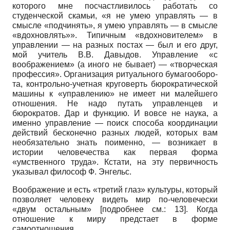
которого мне посчастливилось работать со
студенческой скамьи, «я не умею управлять — в
смысле «подчинять», я умею управлять — в смысле
«вдохновлять»». Типичным «вдохновителем» в
управлении — на разных постах — был и его друг,
мой учитель В.В. Давыдов. Управление «с
воображением» (а иного не бывает) — «творческая
профессия». Организация ритуального бумагооборо-
та, контрольно-учетная круговерть бюрократической
машины к «управлению» не имеет ни малейшего
отношения. Не надо путать управленцев и
бюрократов. Дар и функцию. И вовсе не наука, а
именно управление — поиск способа координации
действий бесконечно разных людей, которых вам
необязательно знать поименно, — возникает в
истории человечества как первая форма
«умственного труда». Кстати, на эту первичность
указывал философ Ф. Энгельс.
Воображение и есть «третий глаз» культуры, который
позволяет человеку видеть мир по-человечески
«двум остальным» [подробнее см.:
13].
Когда
отношение к миру предстает в форме
самоотношения.