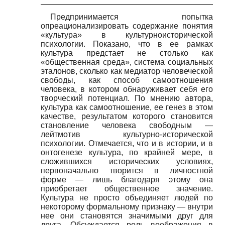
Предпринимается попытка
опреационализировать содержание понятия
«культура» в культурно­исторической
психологии. Показано, что в ее рамках
культура предстает не столько как
«общественная среда», система социальных
эталонов, сколько как медиатор человеческой
свободы, как способ самоотношения
человека, в котором обнаруживает себя его
творческий потенциал. По мнению автора,
культура как самоотношение, ее генез в этом
качестве, результатом которого становится
становление человека свободным
—
лейтмотив культурно-исторической
психологии. Отмечается, что и в истории, и в
онтогенезе культура, по крайней мере, в
сложившихся исторических условиях,
первоначально творится в личностной
форме
—
лишь благодаря этому она
приобретает общественное значение.
Культура не просто объединяет людей по
некоторому формальному признаку
—
внутри
нее они становятся значимыми друг для
друга. Обсуждается роль воображения в