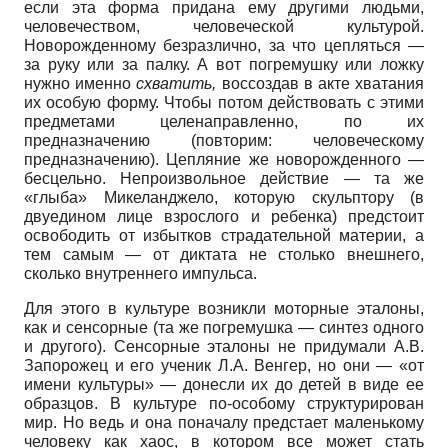
если эта форма придана ему другими людьми,
человечеством, человеческой культурой.
Новорожденному безразлично, за что цепляться —
за руку или за палку. А вот погремушку или ложку
нужно именно
схватить,
воссоздав в акте хватания
их особую форму. Чтобы потом действовать с этими
предметами целенаправленно, по их
предназначению (повторим: человеческому
предназначению). Цепляние же новорожденного —
бесцельно. Непроизвольное действие — та же
«глыба» Микеланджело, которую скульптору (в
двуедином лице взрослого и ребенка) предстоит
освободить от избытков страдательной материи, а
тем самым — от диктата не столько внешнего,
сколько внутреннего импульса.
Для этого в культуре возникли моторные эталоны,
как и сенсорные (та же погремушка — синтез одного
и другого). Сенсорные эталоны не придумали А.В.
Запорожец и его ученик Л.А. Венгер, но они — «от
имени культуры» — донесли их до детей в виде ее
образцов. В культуре по-особому структурирован
мир. Но ведь и она поначалу предстает маленькому
человеку как хаос, в котором все может стать