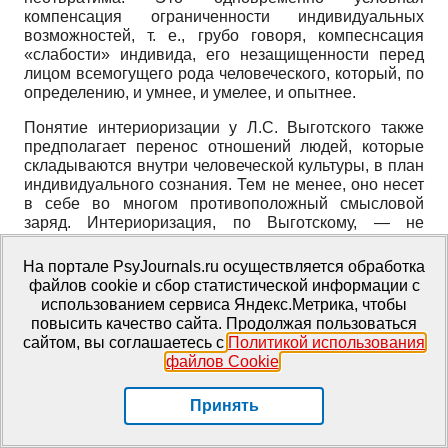
компенсация ограниченности индивидуальных
возможностей, т. е., грубо говоря, компеснсация
«слабости» индивида, его незащищенности перед
лицом всемогущего рода человеческого, который, по
определению, и умнее, и умелее, и опытнее.
Понятие интериоризации у Л.С. Выготского также
предполагает перенос отношений людей, которые
складываются внутри человеческой культуры, в план
индивидуального сознания. Тем не менее, оно несет
в себе во многом противоположный смысловой
заряд. Интериоризация, по Выготскому,
—
не
компенсация «слабости», а обретение «силы»,
автономии. Ведь итог процесса интериоризации
—
На портале PsyJournals.ru осуществляется обработка
это самостоятельное выполнение индивидом
файлов cookie и сбор статистической информации с
действия, которое до этого осуществлялось, как
использованием сервиса Яндекс.Метрика, чтобы
минимум, двумя людьми. Один здесь не фиктивно, а
повысить качество сайта. Продолжая пользоваться
реально «равен» двум, трем, четырем, группе,
сайтом, вы соглашаетесь с
Политикой использования
человечеству.
файлов Cookie
.
В.С. Библер
[
Библер, 1991
]
,
разбирая бахтинские
Принять
сюжеты (Библер, кстати, не только философски
обоснованно настаивал на родстве мысли
Выготского и Бахтина, но и не менее обоснованно