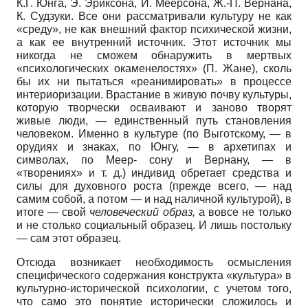
К.Г. Юнга, Э. Эриксона, И. Меерсона, Ж.-П. Вернана,
К. Судзуки. Все они рассматривали культуру не как
«среду», не как внешний фактор психической жизни,
а как ее внутренний источник. Этот источник мы
никогда не сможем обнаружить в мертвых
«психологических окаменелостях» (П. Жане), сколь
бы их ни пытаться «реанимировать» в процессе
интериоризации. Врастание в живую почву культуры,
которую творчески осваивают и заново творят
живые люди,
—
единственный путь становления
человеком. Именно в культуре (по Выготскому,
—
в
орудиях и знаках, по Юнгу,
—
в архетипах и
символах, по Меер- сону и Вернану,
—
в
«творениях» и т. д.) индивид обретает средства и
силы для духовного роста (прежде всего,
—
над
самим собой, а потом
—
и над наличной культурой), в
итоге
—
свой
человеческий образ,
а вовсе не только
и не столько социальный образец. И лишь постольку
—
сам этот образец.
Отсюда возникает необходимость осмысления
специфического содержания конструкта «культура» в
культурно-исторической психологии, с учетом того,
что само это понятие исторически сложилось и