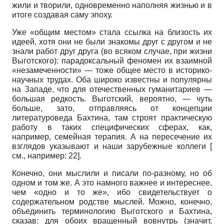
жили и творили, одновременно наполняя жизнью и в
итоге создавая саму эпоху.
Уже «общим местом» стала ссылка на близость их
идеей, хотя они не были знакомы друг с другом и не
знали работ друг друга (во всяком случае, при жизни
Выготского): парадоксальный феномен их взаимной
«незамеченности»
—
тоже общее место в историко­
научных трудах. Оба широко известны и популярны
на Западе, что для отечественных гуманитариев
—
большая редкость. Выготский, вероятно,
—
чуть
больше, зато, отправляясь от концепции
литературоведа Бахтина, там строят практическую
работу в таких специфических сферах, как,
например, семейная терапия. А на пересечение их
взглядов указывают и наши зарубежные коллеги
[
см., например:
22].
Конечно, они мыслили и писали по-разному, но об
одном и том же. А это намного важнее и интереснее,
чем «одно и то же», ибо свидетельствует о
содержательном родстве мыслей. Можно, конечно,
объединить терминологию Выготского и Бахтина,
сказав: для обоих вращенный вовнутрь (значит,