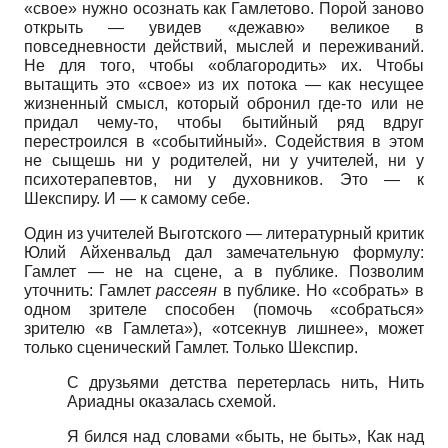
«свое» нужно осознать как Гамлетово. Порой заново
открыть — увидев «де­жавю» великое в
повседневности действий, мыслей и переживаний.
Не для того, чтобы «облагородить» их. Чтобы
вытащить это «свое» из их потока — как несущее
жизненный смысл, который обронил где-то или не
придал чему-то, чтобы бытийный ряд вдруг
перестроился в «событийный». Содействия в этом
не сыщешь ни у родителей, ни у учителей, ни у
психотерапевтов, ни у духовников. Это — к
Шекспиру. И — к самому себе.
Один из учителей Выготского — литературный критик
Юлий Айхенвальд дал замечательную формулу:
Гамлет — не на сцене, а в публике. Позволим
уточнить: Гамлет
рассеян
в публике. Но «собрать» в
одном зрителе способен (помочь «собраться»
зрителю «в Гамлета»), «отсекнув лишнее», может
только сценический Гамлет. Только Шекспир.
С друзьями детства перетерлась нить, Нить
Ариадны оказалась схемой.
Я бился над словами «быть, не быть», Как над