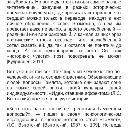
зазубривать. Но вот издаются стихи, и самые разные
читательницы, живущие в разных исторических
временах и культурах, где прочитать «оторванное от
сердца» можно только в переводе, находят в них
личное обращение к себе. Возможно, в нем им
предстает даже не автор, а просто возлюбленный —
реальный или воображаемый. И каждая из них через
поэтические строки осознает, что возлюбленный
хотел сказать ей, да так и остался не понятым до
конца. А поэт «договорил» за него. Об этих
«историях чувств» поэт подозревать не может
[
Кудрявцев, 2014
]
.
Вот уже шестой век Шекспир учит человечество по-
человечески жить своими страстями. Объединяющие
людей вопросы Гамлета, которые они задают себе
на языке своей эпохи, своей культуры, своей
индивидуальности. «Идеи, ставшие аффектом» (Л.С.
Выготский) носятся в воздухе истории.
«Кого хоть раз в жизни не тревожили Гамлетовы
вопросы?», — пишет в своем психологическом
исследовании, в центре которого стоит «Гамлет»,
Л.С. Вы­готский
[
Выготский, 1987
, с. 109]
. Но ведь