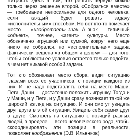
Хитрость здесь в том, что решить первую можно
только через решение второй. «Собраться вместе»
— требование непосильное для одного человека,
если каждый будет решать задачу
«исполнительным» способом. Но вот кто-то помечает
место —
«изобретает» знак.
А знак — типичный
«объект», точнее, «агент» культуры. Место
обозначено игрушкой или сумкой, вокруг него еще
никто не собрался, но «исполнительная» задача
фактически решена «в общем и целом» — для того,
чтобы соблюсти ее условия остается только подойти,
в чем нет никакой особой задачи.
Тот, кто обозначает место сбора, видит ситуацию
глазами всех ее участников, с позиции каждого из
них. И не надо подставлять себя на место Маши,
Пети, Даши — достаточно положить игрушку. Тогда и
у Маши, и у Пети, и у Даши сразу возникает такой же
широкий взгляд на ситуацию. И они смогут увидеть
друг друга в этой ситуации. Увидеть себя самих друг
в друге. Смотреть на ситуацию с позиций разных
людей, в пределе — всего человеческого рода, чтобы
скоординировать эти позиции в реальности,
позволяет
воображение
(Э.В. Ильенков).