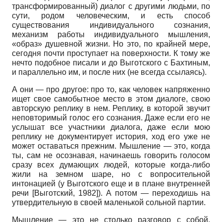
трансформированный) диалог с другими людьми, по
сути, родом человеческим, и есть способ
существования индивидуального сознания,
механизм работы индивидуального мышления,
«образ» душевной жизни. Но это, по крайней мере,
сегодня почти проступает на поверхности. К тому же
нечто подобное писали и до Выготского с Бахтиным,
и параллельно им, и после них (не всегда ссылаясь).
А они
—
про другое: про то, как человек напряженно
ищет свое самобытное место в этом диалоге, свою
авторскую реплику в нем. Реплику, в которой звучит
неповторимый голос его сознания. Даже если его не
услышат все участники диалога, даже если мою
реплику не документирует история, ход его уже не
может оставаться прежним. Мышление
—
это, когда
ты, сам не осознавая, начинаешь говорить голосом
сразу всех думающих людей, которые когда-либо
жили на земном шаре, но с вопросительной
интонацией (у Выготского еще и в плане внутренней
речи
[
Выготский, 1982
]
).
А потом
—
переходишь на
утвердительную в своей маленькой сольной партии.
Мышление
—
это не столько разговор с собой,