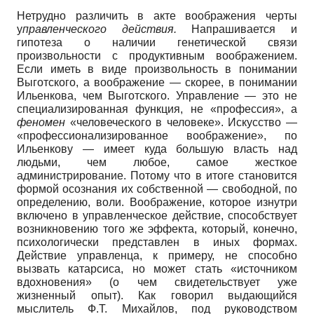
Нетрудно различить в акте воображения черты
у
правленческого действия.
Напрашивается и
гипотеза о наличии генетической связи
произвольности с продуктивным воображением.
Если иметь в виде произвольность в понимании
Выготского, а воображение — скорее, в понимании
Ильенкова, чем Вы­готского. Управление — это не
специализированная функция, не «профессия», а
феномен
«человеческого в человеке». Искусство —
«профессионализирован­ное воображение», по
Ильенкову — имеет куда большую власть над
людьми, чем любое, самое жесткое
администрирование. Потому что в итоге становится
формой осознания их собственной — свободной, по
определению, воли. Воображение, которое изнутри
включено в управленческое действие, способствует
возникновению того же эффекта, который, конечно,
психологически представлен в иных формах.
Действие управленца, к примеру, не способно
вызвать катарсиса, но может стать «источником
вдохновения» (о чем свидетельствует уже
жизненный опыт). Как говорил выдающийся
мыслитель Ф.Т. Михай­лов, под руководством