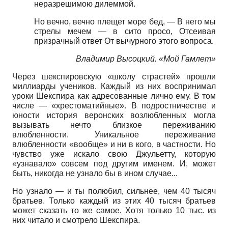
неразрешимою дилеммой.
Но вечно, вечно плещет море бед, — В него мы
стрелы мечем — в сито просо, Отсеивая
призрачный ответ От вычурного этого вопроса.
Владимир Высоцкий. «Мой Гамлет»
Через шекспировскую «школу страстей» прошли
миллиарды учеников. Каждый из них воспринимал
уроки Шекспира как адресованные лично ему. В том
числе — «хрестоматийные». В подростничестве и
юности история веронских возлюбленных могла
вызывать нечто близкое переживанию
влюбленности. Уникальное переживание
влюбленности «вообще» и ни в кого, в частности. Но
чувство уже искало свою Джульетту, которую
«узнавало» совсем под другим именем. И, может
быть, никогда не узнало бы в ином случае...
Но узнало — и ты полюбил, сильнее, чем 40 тысяч
братьев. Только каждый из этих 40 тысяч братьев
может сказать то же самое. Хотя только 10 тыс. из
них читало и смотрело Шекспира.