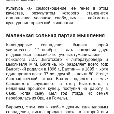
Культура как самоотношение, ее генез в этом
качестве, результатом которого становится
становление человека свободным
—
лейтмотив
культурно­исторической психологии.
Маленькая сольная партия мышления
Календарные совпадения бывают порой
удивительны.
17
ноября
—
дата рождения двух
выдающихся российских ученых-гуманитариев
—
психолога Л.С. Выготского и литературоведа и
мыслителя М.М. Бахтина. Их разделяет всего год:
Выготский родился в
1896
г., Бахтин
—
в
1895
г., хотя
один прожил всего
37
лет, другой
—
почти
80.
И еще
биографический штрих: Бахтин родился в семье
банковского служащего, а отец Выготского, в
недавнем прошлом купец, поступил на работу в
банк, когда сыну был год (тогда их семья
перебралась из Орши в Гомель).
Впрочем, этим, как и любым другим календарным
совпадения, смысл придает эпоха, в которой они