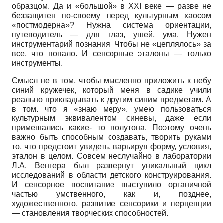
образцом. Да и «большой» в
XXI
веке — разве не
беззащитен по-своему перед культурным хаосом
«постмодерна»? Нужна система ориентации,
путеводитель — для глаз, ушей, ума. Нужен
инструментарий познания. Чтобы не «цеплялось» за
все, что попало. И сенсорные эталоны — только
инструменты.
Смысл не в том, чтобы мысленно приложить к небу
синий кружечек, который меня в садике учили
реально прикладывать к другим синим предметам. А
в том, что я «знаю меру», умею пользоваться
культурным эквивалентом синевы, даже если
примешались какие- то полутона. Поэтому очень
важно быть способным создавать, творить руками
то, что предстоит увидеть, варьируя форму, условия,
эталон в целом. Совсем неслучайно в лаборатории
Л.А. Венгера был развернут уникальный цикл
исследований в области детского конструирования.
И сенсорное воспитание выступило органичной
частью умственного, как и, позднее,
художественного, развитие сенсорики и перцепции
— становления творческих способностей.