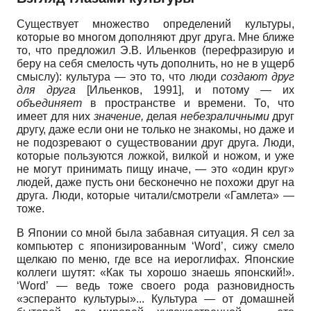
Существует множество определений культуры,
которые во многом дополняют друг друга. Мне ближе
то, что предложил Э.В. Ильенков (перефразирую и
беру на себя смелость чуть дополнить, но не в ущерб
смыслу): культура
—
это то, что люди
создают друг
для друга
[
Ильенков, 1991
]
,
и потому
—
их
объединяет
в пространстве и времени. То, что
имеет для них
значение,
делая
небезраличными
друг
другу, даже если они не только не знакомы, но даже и
не подозревают о существовании друг друга. Люди,
которые пользуются ложкой, вилкой и ножом, и уже
не могут принимать пищу иначе,
—
это «один круг»
людей, даже пусть они бесконечно не похожи друг на
друга. Люди, которые читали/смотрели «Гамлета»
—
тоже.
В Японии со мной была забавная ситуация. Я сел за
компьютер с японизированным
‘Word’,
сижу смело
щелкаю по меню, где все на иероглифах. Японские
коллеги шутят: «Как ты хорошо знаешь японский!».
‘Word’ —
ведь тоже своего рода разновидность
«эсперанто культуры»... Культура — от домашней