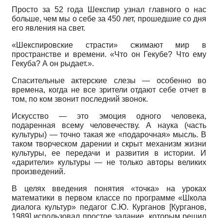
Просто за 52 года Шекспир узнал главного о нас
больше, чем мы о себе за 450 лет, прошедшие со дня
его явления на свет.
«Шекспировские страсти» сжимают мир в
пространстве и времени. «Что он Гекубе? Что ему
Геку­ба? А он рыдает.».
Спасительные актерские слезы — особенно во
времена, когда не все зрители отдают себе отчет в
том, по ком звонит последний звонок.
Искусство — это эмоция одного человека,
подаренная всему человечеству. А наука (часть
культуры) — точно такая же «подарочная» мысль. В
таком творческом дарении и скрыт механизм жизни
культуры, ее передачи и развития в истории. И
«дарители» культуры — не только авторы великих
произведений.
В целях введения понятия «точка» на уроках
математики в первом классе по программе «Школа
диалога культур» педагог С.Ю. Курганов
[
Курганов,
1989
]
использовал простое задание, которым решил