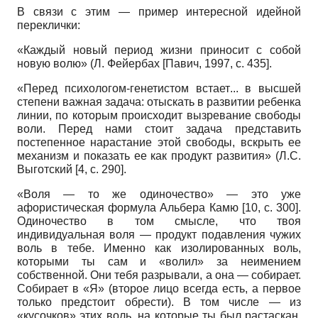
В связи с этим — пример интересной идейной
переклички:
«Каждый новый период жизни приносит с собой
новую волю» (Л. Фейербах
[
Павич, 1997
, с. 435]
.
«Перед психологом-генетистом встает
...
в высшей
степени важная задача: отыскать в развитии ребенка
линии, по которым происходит вызревание свободы
воли. Перед нами стоит задача представить
постепенное нарастание этой свободы, вскрыть ее
механизм и показать ее как продукт развития» (Л.С.
Выготский
[4,
с.
290].
«Воля
—
то же одиночество»
—
это уже
афористическая формула Альбера Камю
[10,
с.
300].
Одиночество в том смысле, что твоя
индивидуальная воля
—
продукт подавления чужих
воль в тебе. Именно как изолированных воль,
которыми ты сам и «волил» за неимением
собственной. Они тебя разрывали, а она
—
собирает.
Собирает в «Я» (второе лицо всегда есть, а первое
только предстоит обрести). В том числе
—
из
«кусочков» этих воль, на которые ты был растаскан.