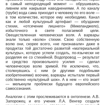
в самый неподходящий момент — обрушиваясь
ливнем или накрывая наводнениями. А по каналу
(трубе) вода сама приходит к человеку по его воле —
в том количестве, которое ему необходимо. Канал
как и любой культурный артефакт — обуздание
стихии, «отсечение лишнего» (Микеланджело),
избыточного в свете полагаемой цели.
Овеществленная человеческая воля. А варвары
знали только «волю» стихии. Свою собственную
волю они, скорее всего, «не признавали» даже в
продуктах той достаточно развитой «материальной
культуры», которую успели создать, по-язычески не
разделяя ее со стихийной. Водопровод — результат
и средство произвольного усилия — сделал
человеческую волю зримой. Не исключено, что,
столкнувшись с ним (и другими подобными
изобретениями) воочию, варвары испытали первый
собственно «культурный шок». А в нем — кто знает
— мелькнули проблески будущего европейского
самосознания.
Аналогии с этим прослеживаются в онтогенезе. А.В.
Запорожец и его ученик Л.А. Венгер создали