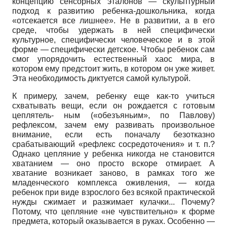
концепцию сенсорных эталонов — скульптурный
подход к развитию ребенка-дошкольника, когда
«отсекается все лишнее». Не в развитии, а в его
среде, чтобы удержать в ней специфически
культурное, специфически человеческое и в этой
форме — специфически детское. Чтобы ребенок сам
смог упорядочить естественный хаос мира, в
котором ему предстоит жить, в котором он уже живет.
Эта необходимость диктуется самой культурой.
К примеру, зачем, ребенку еще как-то учиться
схватывать вещи, если он рождается с готовым
цеплятель- ным («обезъяньим», по Павлову)
рефлексом, зачем ему развивать произвольное
внимание, если есть поначалу безотказно
срабатывающий «рефлекс сосредоточения» и т. п.?
Однако цепляние у ребенка никогда не становится
хватанием — оно просто вскоре отмирает. А
хватание возникает заново, в рамках того же
младенческого комплекса оживления, — когда
ребенок при виде взрослого без всякой практической
нужды сжимает и разжимает кулачки... Почему?
Потому, что цепляние «не чувствительно» к форме
предмета, который оказывается в руках. Особенно —