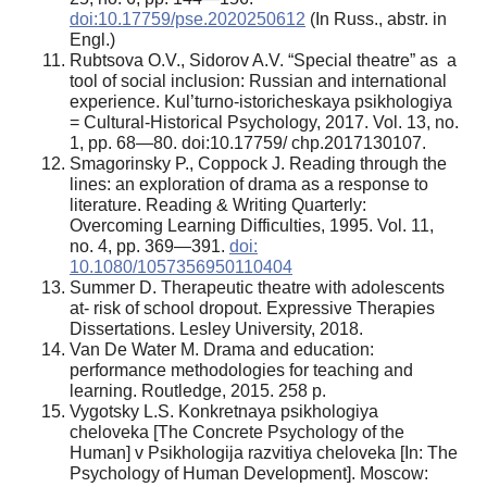
doi:10.17759/pse.2020250612
(In Russ., аbstr. in
Engl.)
Rubtsova O.V., Sidorov A.V. “Special theatre” as a
tool of social inclusion: Russian and international
experience. Kul’turno-istoricheskaya psikhologiya
= Cultural-Historical Psychology, 2017. Vol. 13, no.
1, pp. 68—80. doi:10.17759/ chp.2017130107.
Smagorinsky P., Coppock J. Reading through the
lines: an exploration of drama as a response to
literature. Reading & Writing Quarterly:
Overcoming Learning Difficulties, 1995. Vol. 11,
no. 4, pp. 369—391.
doi:
10.1080/1057356950110404
Summer D. Therapeutic theatre with adolescents
at- risk of school dropout. Expressive Therapies
Dissertations. Lesley University, 2018.
Van De Water M. Drama and education:
performance methodologies for teaching and
learning. Routledge, 2015. 258 p.
Vygotsky L.S. Konkretnaya psikhologiya
cheloveka [The Concrete Psychology of the
Human] v Psikhologija razvitiya cheloveka [In: The
Psychology of Human Development]. Мoscow: