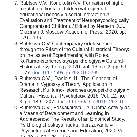
Rubtsov V.V., Konokotin A.V. Formation of higher
mental functions in children with special
educational needs via social interaction //
Evaluation and Treatment of Neuropsychologically
Compromised Children. / Edited by Nemerh D.J.,
Glozman J. Moscow: Academic Press, 2020, pp.
179—196.
Rubtsova O.V. Contemporary Adolescence
through the Prism of the Cultural-Historical Theory:
on the Issue of Experimenting with Roles.
Kul’turno-istoricheskaya psikhologiya = Cultural-
Historical Psychology, 2020. Vol. 16, no. 2, pp. 69
—77.
doi:10.17759/chp.2020160209
.
Rubtsova O.V., Daniels H. The Concept of
Drama in Vygotsky’s Theory: Application in
Research. Kul’turno- istoricheskaya psikhologiya =
Cultural-Historical Psychology, 2016. Vol. 12, no.
3, pp. 189—207.
doi:10.17759/chp.2016120310
.
Rubtsova O.V., Poskakalova T.A. Drama Activity as
a Means of Development and Learning in
Adolescence: The Results of an Empirical Study.
Psikhologicheskaya nauka i obrazovanie =
Psychological Science and Education, 2020. Vol.
25, no. 6, pp. 144—156.