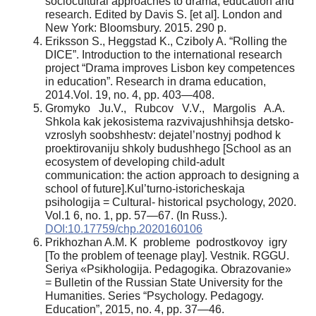
sociocultural approaches to drama, education and
research. Edited by Davis S. [et al]. London and
New York: Bloomsbury. 2015. 290 p.
Eriksson S., Heggstad K., Cziboly A. “Rolling the
DICE”. Introduction to the international research
project “Drama improves Lisbon key competences
in education”. Research in drama education,
2014.Vol. 19, no. 4, pp. 403—408.
Gromyko Ju.V., Rubcov V.V., Margolis A.A.
Shkola kak jekosistema razvivajushhihsja detsko-
vzroslyh soobshhestv: dejatel’nostnyj podhod k
proektirovaniju shkoly budushhego [School as an
ecosystem of developing child-adult
communication: the action approach to designing a
school of future].Kul’turno-istoricheskaja
psihologija = Сultural- historical psychology, 2020.
Vol.1 6, no. 1, pp. 57—67. (In Russ.).
DOI:10.17759/chp.2020160106
Prikhozhan A.M. K probleme podrostkovoy igry
[To the problem of teenage play]. Vestnik. RGGU.
Seriya «Psikhologija. Pedagogika. Obrazovanie»
= Bulletin of the Russian State University for the
Humanities. Series “Psychology. Pedagogy.
Education”, 2015, no. 4, pp. 37—46.