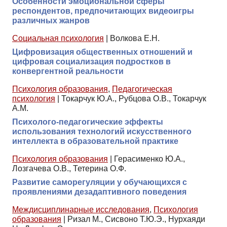
Особенности эмоциональной сферы
респондентов, предпочитающих видеоигры
различных жанров
Социальная психология
|
Волкова Е.Н.
Цифровизация общественных отношений и
цифровая социализация подростков в
конвергентной реальности
Психология образования
,
Педагогическая
психология
|
Токарчук Ю.А., Рубцова О.В., Токарчук
А.М.
Психолого-педагогические эффекты
использования технологий искусственного
интеллекта в образовательной практике
Психология образования
|
Герасименко Ю.А.,
Лозгачева О.В., Тетерина О.Ф.
Развитие саморегуляции у обучающихся с
проявлениями дезадаптивного поведения
Междисциплинарные исследования
,
Психология
образования
|
Ризал М., Сисвоно Т.Ю.Э., Нурхаяди