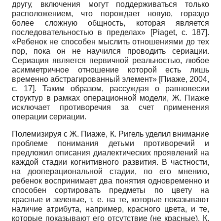
другу, включения могут поддерживаться только
расположением, что порождает новую, гораздо
более сложную общность, которая является
последовательностью в пределах»
[
Piaget
, с. 187]
.
«Ребенок не способен мыслить отношениями до тех
пор, пока он не научился проводить сериации.
Сериация является первичной реальностью, любое
асимметричное отношение которой есть лишь
временно абстрагированный элемент»
[
Пиаже, 2004
,
с. 17]
. Таким образом, рассуждая о равновесии
структур в рамках операционной модели, Ж. Пиаже
исключает противоречия за счет применения
операции сериации.
Полемизируя с Ж. Пиаже, К. Ригель уделил внимание
проблеме понимания детьми противоречий и
предложил описания диалектических проявлений на
каждой стадии когнитивного развития. В частности,
на дооперациональной стадии, по его мнению,
ребенок воспринимает два понятия одновременно и
способен сортировать предметы по цвету на
красные и зеленые, т. е. на те, которые показывают
наличие атрибута, например, красного цвета, и те,
которые показывают его отсутствие (не красные). К.