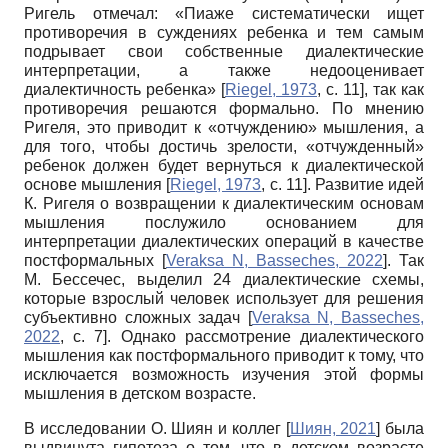
Ригель отмечал: «Пиаже систематически ищет
противоречия в суждениях ребенка и тем самым
подрывает свои собственные диалектические
интерпретации, а также недооценивает
диалектичность ребенка»
[
Riegel, 1973
, с. 11]
, так как
противоречия решаются формально. По мнению
Ригеля, это приводит к «отчуждению» мышления, а
для того, чтобы достичь зрелости, «отчужденный»
ребенок должен будет вернуться к диалектической
основе мышления
[
Riegel, 1973
, с. 11]
. Развитие идей
К. Ригеля о возвращении к диалектическим основам
мышления послужило основанием для
интерпретации диалектических операций в качестве
постформальных
[
Veraksa N, Basseches, 2022
]
. Так
М. Бессечес, выделил 24 диалектические схемы,
которые взрослый человек использует для решения
субъективно сложных задач
[
Veraksa N, Basseches,
2022
, с. 7]
. Однако рассмотрение диалектического
мышления как постформального приводит к тому, что
исключается возможность изучения этой формы
мышления в детском возрасте.
В исследовании О. Шиян и коллег
[
Шиян, 2021
]
была
выдвинута гипотеза о том, что в детском возрасте