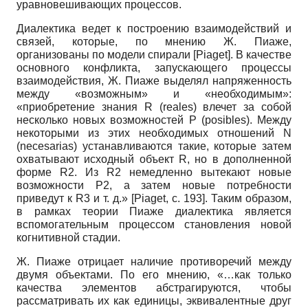
уравновешивающих процессов.
Диалектика ведет к построению взаимодействий и
связей, которые, по мнению Ж. Пиаже,
организованы по модели спирали
[
Piaget
]
. В качестве
основного конфликта, запускающего процессы
взаимодействия, Ж. Пиаже выделял напряженность
между «возможным» и «необходимым»:
«приобретение знания R (reales) влечет за собой
несколько новых возможностей P (posibles). Между
некоторыми из этих необходимых отношений N
(necesarias) устанавливаются такие, которые затем
охватывают исходный объект R, но в дополненной
форме R2. Из R2 немедленно вытекают новые
возможности P2, а затем новые потребности
приведут к R3 и т. д.»
[
Piaget
, с. 193]
. Таким образом,
в рамках теории Пиаже диалектика является
вспомогательным процессом становления новой
когнитивной стадии.
Ж. Пиаже отрицает наличие противоречий между
двумя объектами. По его мнению, «…как только
качества элементов абстрагируются, чтобы
рассматривать их как единицы, эквивалентные друг