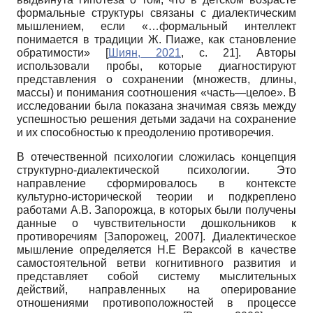
формальные структуры связаны с диалектическим
мышлением, если «…формальный интеллект
понимается в традиции Ж. Пиаже, как становление
обратимости»
[
Шиян, 2021
, с. 21]
. Авторы
использовали пробы, которые диагностируют
представления о сохранении (множеств, длины,
массы) и понимания соотношения «часть—целое». В
исследовании была показана значимая связь между
успешностью решения детьми задачи на сохранение
и их способностью к преодолению противоречия.
В отечественной психологии сложилась концепция
структурно-диалектической психологии. Это
направление сформировалось в контексте
культурно-исторической теории и подкреплено
работами А.В. Запорожца, в которых были получены
данные о чувствительности дошкольников к
противоречиям
[
Запорожец, 2007
]
. Диалектическое
мышление определяется Н.Е Вераксой в качестве
самостоятельной ветви когнитивного развития и
представляет собой систему мыслительных
действий, направленных на оперирование
отношениями противоположностей в процессе