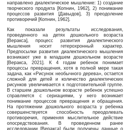
направлено диалектическое мышление: 1) создание
творческого продукта
[
Копнин, 1962
]
, 2) понимание
процессов развития
[
Давыдов
]
, 3) преодоление
противоречий
[
Копнин, 1962
]
.
Как показали результаты исследования,
проведенного на детях дошкольного возраста
[
Веракса
]
, процесс развития диалектического
мышления носит гетерохронный характер.
Предпосылки развития диалектического мышления
возникают уже в младшем дошкольном возрасте
[
Веракса, 2021
]
. К 4 годам ребенок понимает
процессы превращения, хотя в полной мере такая
задача, как «Рисунок необычного дерева», остается
сложной для детей и количество диалектических
рисунков увеличивается к подготовительной группе.
В старшем дошкольном возрасте ребенок успешно
справляется с сериациями, у него возникает
понимание процессов превращения и обращения.
На протяжении дошкольного возраста у ребенка
совершенствуется способность преодолевать
противоречия, применяя мыслительное действие
опосредствования. В проведенном ранее
исследовании
[
Веракса
]
были получены данные о