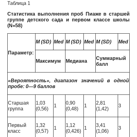
Таблица 1
Статистика выполнения проб Пиаже в старшей
группе детского сада и первом классе школы
(
N
=58)
M (SD)
Med
M (SD)
Med
M (SD)
Med
Параметр:
Суммарный
Максимум
Медиана
балл
«Вероятность»
, диапазон значений в одной
пробе: 0—
9 баллов
Старшая
1,03
0,90
2,81
1
1
3
группа
(0,56)
(0,48)
(1,42)
Первый
1,32
1,12
3,41
1
1
3
класс
(0,57)
(0,426)
(1,06)