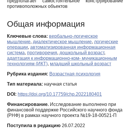
предполагает самостоятельное конструирование
противоположных объектов
Общая информация
Ключевые слова:
вербально-логическое
мышление
,
диалектическое мышление
,
логические
операции
,
автоматизированная информационная
система
,
противоречия
,
дошкольный возраст
,
адаптация к информационно-ком- муникационным
технологиям (ИКТ)
,
младший школьный возраст
Рубрика издания:
Возрастная психология
Тип материала:
научная статья
DOI:
https://doi.org/10.17759/chp.2022180401
Финансирование.
Исследование выполнено при
финансовой поддержке Российского научного фонда
(РНФ) в рамках научного проекта №19-18-00521-П
Поступила в редакцию
26.07.2022