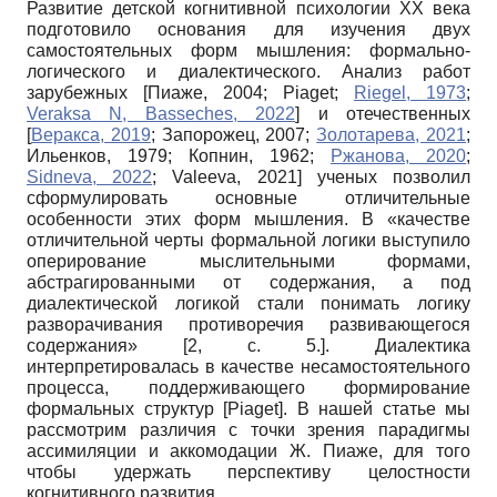
Развитие детской когнитивной психологии ХХ века
подготовило основания для изучения двух
самостоятельных форм мышления: формально-
логического и диалектического. Анализ работ
зарубежных
[
Пиаже, 2004
;
Piaget
;
Riegel, 1973
;
Veraksa N, Basseches, 2022
]
и отечественных
[
Веракса, 2019
;
Запорожец, 2007
;
Золотарева, 2021
;
Ильенков, 1979
;
Копнин, 1962
;
Ржанова, 2020
;
Sidneva, 2022
;
Valeeva, 2021
]
ученых позволил
сформулировать основные отличительные
особенности этих форм мышления. В «качестве
отличительной черты формальной логики выступило
оперирование мыслительными формами,
абстрагированными от содержания, а под
диалектической логикой стали понимать логику
разворачивания противоречия развивающегося
содержания» [2, с. 5.]. Диалектика
интерпретировалась в качестве несамостоятельного
процесса, поддерживающего формирование
формальных структур
[
Piaget
]
. В нашей статье мы
рассмотрим различия с точки зрения парадигмы
ассимиляции и аккомодации Ж. Пиаже, для того
чтобы удержать перспективу целостности
когнитивного развития.