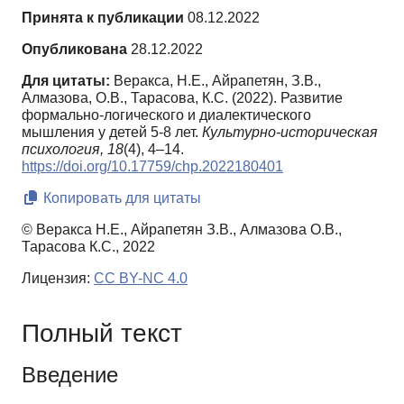
Принята к публикации
08.12.2022
Опубликована
28.12.2022
Для цитаты:
Веракса, Н.Е., Айрапетян, З.В.,
Алмазова, О.В., Тарасова, К.С. (2022). Развитие
формально-логического и диалектического
мышления у детей 5-8 лет.
Культурно-историческая
психология,
18
(4), 4–14.
https://doi.org/10.17759/chp.2022180401
Копировать для цитаты
© Веракса Н.Е., Айрапетян З.В., Алмазова О.В.,
Тарасова К.С., 2022
Лицензия:
CC BY-NC 4.0
Полный текст
Введение