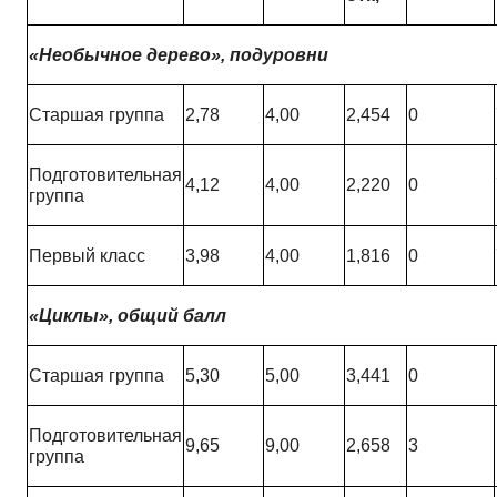
«Необычное дерево», подуровни
Старшая группа
2,78
4,00
2,454
0
Подготовительная
4,12
4,00
2,220
0
группа
Первый класс
3,98
4,00
1,816
0
«Циклы», общий балл
Старшая группа
5,30
5,00
3,441
0
Подготовительная
9,65
9,00
2,658
3
группа