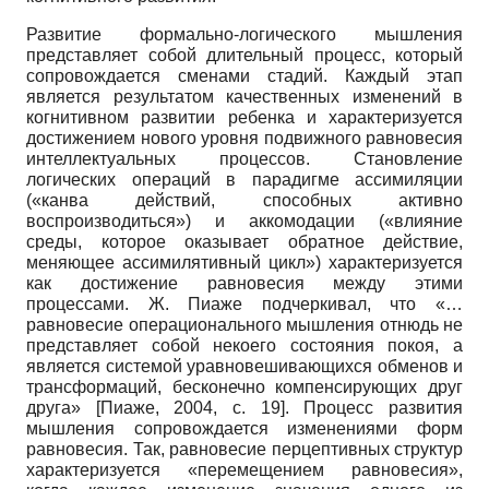
Развитие формально-логического мышления
представляет собой длительный процесс, который
сопровождается сменами стадий. Каждый этап
является результатом качественных изменений в
когнитивном развитии ребенка и характеризуется
достижением нового уровня подвижного равновесия
интеллектуальных процессов. Становление
логических операций в парадигме ассимиляции
(«канва действий, способных активно
воспроизводиться») и аккомодации («влияние
среды, которое оказывает обратное действие,
меняющее ассимилятивный цикл») характеризуется
как достижение равновесия между этими
процессами. Ж. Пиаже подчеркивал, что «…
равновесие операционального мышления отнюдь не
представляет собой некоего состояния покоя, а
является системой уравновешивающихся обменов и
трансформаций, бесконечно компенсирующих друг
друга»
[
Пиаже, 2004
, с. 19]
. Процесс развития
мышления сопровождается изменениями форм
равновесия. Так, равновесие перцептивных структур
характеризуется «перемещением равновесия»,