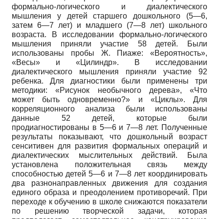
формально-логического и диалектического
мышления у детей старшего дошкольного (5—6,
затем 6—7 лет) и младшего (7—8 лет) школьного
возраста. В исследовании формально-логического
мышления приняли участие 58 детей. Были
использованы пробы Ж. Пиаже: «Вероятность»,
«Весы» и «Цилиндр». В исследовании
диалектического мышления приняли участие 92
ребенка. Для диагностики были применены три
методики: «Рисунок необычного дерева», «Что
может быть одновременно?» и «Циклы». Для
корреляционного анализа были использованы
данные 52 детей, которые были
продиагностированы в 5—6 и 7—8 лет. Полученные
результаты показывают, что дошкольный возраст
сенситивен для развития формальных операций и
диалектических мыслительных действий. Была
установлена положительная связь между
способностью детей 5—6 и 7—8 лет координировать
два разнонаправленных движения для создания
единого образа и преодолением противоречий. При
переходе к обучению в школе снижаются показатели
по решению творческой задачи, которая