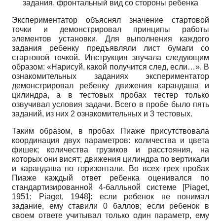
задания, фронтальный вид со стороны ребенка
Экспериментатор объяснял значение стартовой
точки и демонстрировал принципы работы
элементов установки. Для выполнения каждого
задания ребенку предъявляли лист бумаги со
стартовой точкой. Инструкция звучала следующим
образом: «Нарисуй, какой получится след, если…». В
ознакомительных заданиях экспериментатор
демонстрировал ребенку движения карандаша и
цилиндра, а в тестовых пробах тестер только
озвучивал условия задачи. Всего в пробе было пять
заданий, из них 2 ознакомительных и 3 тестовых.
Таким образом, в пробах Пиаже присутствовала
координация двух параметров: количества и цвета
фишек; количества грузиков и расстояния, на
которых они висят; движения цилиндра по вертикали
и карандаша по горизонтали. Во всех трех пробах
Пиаже каждый ответ ребенка оценивался по
стандартизированной 4-балльной системе
[
Piaget,
1951
;
Piaget, 1948
]
: если ребенок не понимал
задание, ему ставили 0 баллов; если ребенок в
своем ответе учитывал только один параметр, ему