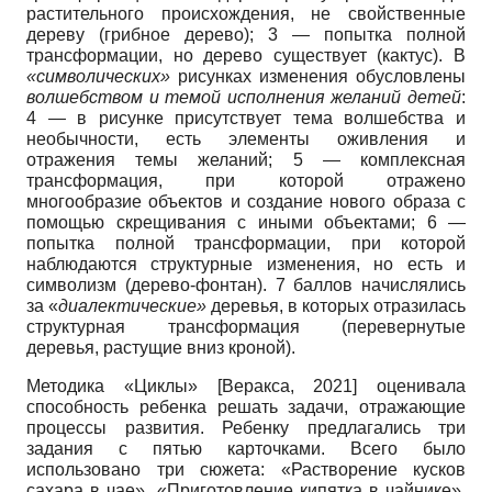
растительного происхождения, не свойственные
дереву (грибное дерево); 3 — попытка полной
трансформации, но дерево существует (кактус). В
«символических»
рисунках изменения обусловлены
волшебством и темой исполнения желаний детей
:
4 — в рисунке присутствует тема волшебства и
необычности, есть элементы оживления и
отражения темы желаний; 5 — комплексная
трансформация, при которой отражено
многообразие объектов и создание нового образа с
помощью скрещивания с иными объектами; 6 —
попытка полной трансформации, при которой
наблюдаются структурные изменения, но есть и
символизм (дерево-фонтан). 7 баллов начислялись
за «
диалектические»
деревья, в которых отразилась
структурная трансформация (перевернутые
деревья, растущие вниз кроной).
Методика «Циклы»
[
Веракса, 2021
]
оценивала
способность ребенка решать задачи, отражающие
процессы развития. Ребенку предлагались три
задания с пятью карточками. Всего было
использовано три сюжета: «Растворение кусков
сахара в чае», «Приготовление кипятка в чайнике»,