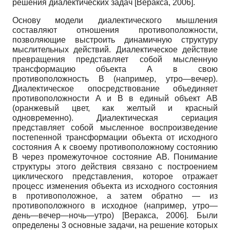
решения диалектических задач
[
Веракса, 2006
]
.
Основу модели диалектического мышления
составляют отношения противоположности,
позволяющие выстроить динамичную структуру
мыслительных действий. Диалектическое действие
превращения представляет собой мысленную
трансформацию объекта А в свою
противоположность В (например, утро—вечер).
Диалектическое опосредствование объединяет
противоположности А и В в единый объект АВ
(оранжевый цвет, как желтый и красный
одновременно). Диалектическая сериация
представляет собой мысленное воспроизведение
постепенной трансформации объекта от исходного
состояния А к своему противоположному состоянию
В через промежуточное состояние АВ. Понимание
структуры этого действия связано с построением
циклического представления, которое отражает
процесс изменения объекта из исходного состояния
в противоположное, а затем обратно — из
противоположного в исходное (например, утро—
день—вечер—ночь—утро)
[
Веракса, 2006
]
. Были
определены 3 основные задачи, на решение которых