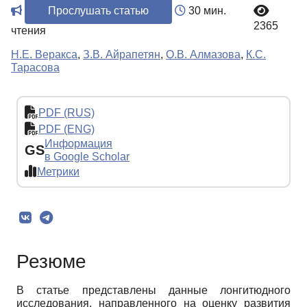
Прослушать статью
30 мин.
2365
чтения
Н.Е. Веракса
,
З.В. Айрапетян
,
О.В. Алмазова
,
К.С.
Тарасова
PDF (RUS)
PDF (ENG)
Информация
GS
в Google Scholar
Метрики
Резюме
В статье представлены данные лонгитюдного
исследования, направленного на оценку развития