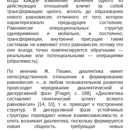
когда каждое изменение значения одного из
действующих отношений влечет за собой
трансформацию целого, вплоть до образования
нового равновесия, отличного от того, которое
характеризовало предыдущее состояние.
Равновесие операциональных структур
одновременно и мобильно, и постоянно;
трансформации, внутренне присущие таким
системам, не изменяют этого равновесия, потому что
они всегда точно компенсируются обратными —
реальными или потенциальными — операциями
(обратимость).
По мнению Ж. Пиаже, диалектика имеет
непосредственное отношение к формированию
равновесия: «…в любом познавательном развитии
происходит чередование диалектической и
дискурсивной фаз»
[
Piaget
, с. 188]
. «Диалектика
составляет генетический аспект всякого
равновесия» [14, 10], т. е. приводит к построению
структур. В дискурсивной фазе устойчивые
структуры порождают новые взаимозависимости, и
опять возникает диалектика, поскольку формируется
новая общность, требующая новых