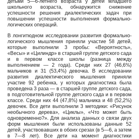
детьми 5—6-летнего возраста у детей младшего
школьного возраста, обнаружится снижение
успешности решения диалектических задач при
повышении успешности выполнения формально-
логических операций.
В лонгитюдном исследовании развития формально-
логического мышления приняли участие 58 детей,
которые выполнили 3 пробы: «Вероятность»,
«Весы» и «Цилиндр» в старшей группе детского сада
и в первом классе школы (разница между
выполнением — 2 года). Среди них 27 (46,6%)
мальчиков и 31 (53,4%) девочка. В исследовании
развития диалектического мышления приняли
участие 92 ребенка, у которых диагностика была
проведена 3 раза — в старшей группе детского сада,
в подготовительной группе детского сада и в первом
классе. Среди них 44 (47,8%) мальчика и 48 (52,2%)
девочек. Все дети выполнили 3 методики: «Рисунок
необычного дерева», «Циклы», «Что может быть
одновременно?». Для анализа данных о связи двух
форм мышления были использованы данные 52
детей, участвовавших в обоих срезах (в 5—6, а затем
в 7—8 лет). Все дети на момент диагностики