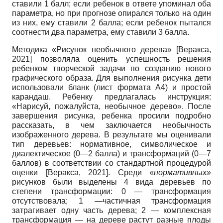
ставили 1 балл; если ребенок в ответе упоминал оба
параметра, но при прогнозе опирался только на один
из них, ему ставили 2 балла; если ребенок пытался
соотнести два параметра, ему ставили 3 балла.
Методика «Рисунок необычного дерева»
[
Веракса,
2021
]
позволяла оценить успешность решения
ребенком творческой задачи по созданию нового
графического образа. Для выполнения рисунка дети
использовали бланк (лист формата А4) и простой
карандаш. Ребенку предлагалась инструкция:
«Нарисуй, пожалуйста, необычное дерево». После
завершения рисунка, ребенка просили подробно
рассказать, в чем заключается необычность
изображенного дерева. В результате мы оценивали
тип деревьев: нормативное, символическое и
диалектическое (0—2 балла) и трансформаций (0—7
баллов) в соответствии со стандартной процедурой
оценки
[
Веракса, 2021
]
. Среди «
нормативных»
рисунков были выделены 4 вида деревьев по
степени трансформации: 0 — трансформация
отсутствовала; 1 —частичная трансформация
затрагивает одну часть дерева; 2 — комплексная
трансформация — на дереве растут разные плоды