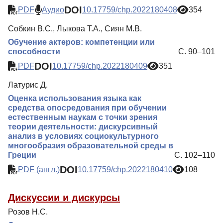
DOI
PDF
Аудио
10.17759/chp.2022180408
354
Собкин В.С., Лыкова Т.А., Сиян М.В.
Обучение актеров: компетенции или
способности
С. 90–101
DOI
PDF
10.17759/chp.2022180409
351
Латурис Д.
Оценка использования языка как
средства опосредования при обучении
естественным наукам с точки зрения
теории деятельности: дискурсивный
анализ в условиях социокультурного
многообразия образовательной среды в
Греции
С. 102–110
DOI
PDF (англ.)
10.17759/chp.2022180410
108
Дискуссии и дискурсы
Розов Н.С.