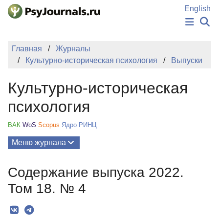
Перейти к основному содержанию
English
НОВОСТИ
Главная
Журналы
ИЗДАНИЯ
Культурно-историческая психология
Выпуски
АВТОРЫ
ПОДАТЬ РУКОПИСЬ
Культурно-историческая
БАЗА ЗНАНИЙ
КЛЮЧЕВЫЕ СЛОВА
психология
Регистрация
Вход
ВАК
WoS
Scopus
Ядро РИНЦ
Меню журнала
Выпуски
Содержание выпуска 2022.
О Журнале
Том 18. № 4
Миссия
Редколлегия