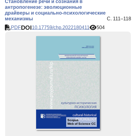
Становление речи и сознания в
антропогенезе: эволюционные
драйверы и социально-психологические
механизмы
С. 111–118
DOI
PDF
10.17759/chp.2022180411
504
Scopus
Web of Science CC