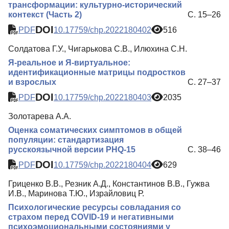
трансформации: культурно-исторический
контекст (Часть 2)
С. 15–26
DOI
PDF
10.17759/chp.2022180402
516
Солдатова Г.У., Чигарькова С.В., Илюхина С.Н.
Я-реальное и Я-виртуальное:
идентификационные матрицы подростков
и взрослых
С. 27–37
DOI
PDF
10.17759/chp.2022180403
2035
Золотарева А.А.
Оценка соматических симптомов в общей
популяции: стандартизация
русскоязычной версии PHQ-15
С. 38–46
DOI
PDF
10.17759/chp.2022180404
629
Гриценко В.В., Резник А.Д., Константинов В.В., Гужва
И.В., Маринова Т.Ю., Израйловиц Р.
Психологические ресурсы совладания со
страхом перед COVID-19 и негативными
психоэмоциональными состояниями у