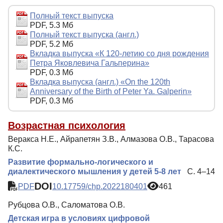
Редакционная политика
Полный текст выпуска
PDF, 5.3 Мб
Индексирование
Полный текст выпуска (англ.)
PDF, 5.2 Мб
Для авторов
Вкладка выпуска «К 120-летию со дня рождения
Петра Яковлевича Гальперина»
Рубрики
PDF, 0.3 Мб
Вкладка выпуска (англ.) «On the 120th
Препринты
Anniversary of the Birth of Peter Ya. Galperin»
Подписка
PDF, 0.3 Мб
Контакты
Возрастная психология
Веракса Н.Е., Айрапетян З.В., Алмазова О.В., Тарасова
К.С.
Развитие формально-логического и
диалектического мышления у детей 5-8 лет
С. 4–14
DOI
PDF
10.17759/chp.2022180401
461
Рубцова О.В., Саломатова О.В.
Детская игра в условиях цифровой