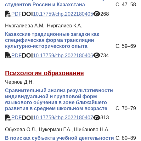
студентов России и Казахстана
С. 47–58
DOI
PDF
10.17759/chp.2022180405
268
Нургалиева А.М., Нургалиев К.А.
Казахские традиционные загадки как
специфическая форма трансляции
культурно-исторического опыта
С. 59–69
DOI
PDF
10.17759/chp.2022180406
734
Психология образования
Чернов Д.Н.
Сравнительный анализ результативности
индивидуальной и групповой форм
языкового обучения в зоне ближайшего
развития в среднем школьном возрасте
С. 70–79
DOI
PDF
10.17759/chp.2022180407
313
Обухова О.Л., Цукерман Г.А., Шибанова Н.А.
В поисках субъекта учебной деятельности
С. 80–89