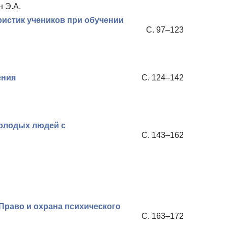
н Э.А.
истик учеников при обучении
С. 97–123
ения
С. 124–142
олодых людей с
С. 143–162
Право и охрана психического
С. 163–172