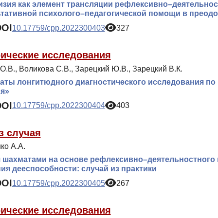
зия как элемент трансляции рефлексивно–деятельнос
тативной психолого–педагогической помощи в преодо
DOI
10.17759/cpp.2022300403
327
ические исследования
О.В., Воликова С.В., Зарецкий Ю.В., Зарецкий В.К.
аты лонгитюдного диагностического исследования по
ия»
DOI
10.17759/cpp.2022300404
403
з случая
ко А.А.
 шахматами на основе рефлексивно–деятельностного 
ия дееспособности: случай из практики
DOI
10.17759/cpp.2022300405
267
ические исследования