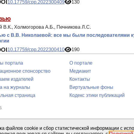
DOI
10.17759/cpp.2022300409
130
вью
 В.К., Холмогорова А.Б., Печникова Л.С.
ю с В.В. Николаевой: все мы были последователями 
огии
DOI
10.17759/cpp.2022300410
190
ы портала
О портале
ционное спонсорство
Медиакит
аем издателей
Контакты
а на журналы
Виртуальные фоны
льная страница
Кодекс этики публикаций
6
юля 2016 г.
тка файлов cookie и сбор статистической информации с ис
должая пользоваться сайтом, вы соглашаетесь с
Политикой