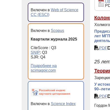
По
PD
Включен в
Web of Science
CC (ESCI)
Колон
Холмого
Включен в
Scopus
Предисл
лет МГП
Квартили журнала 2025
деятел
CiteScore : Q3
PDF
SNIP
: Q3
SJR: Q4
25 ле
Подробнее на
Теори
scimagojr.com
Зарецкий
У исток
90–лети
PDF
Включен в
Science Index
Гордон М