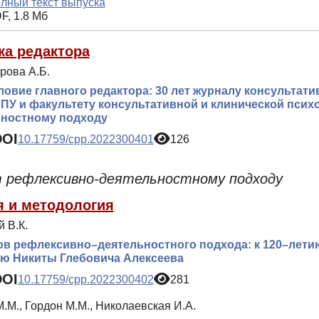
лный текст выпуска
F, 1.8 Мб
ка редактора
рова А.Б.
овие главного редактора: 30 лет журналу консультати
ПУ и факультету консультативной и клинической психо
ьностному подходу
DOI
10.17759/cpp.2022300401
126
т рефлексивно-деятельностному подходу
я и методология
 В.К.
ов рефлексивно–деятельностного подхода: к 120–лети
ю Никиты Глебовича Алексеева
DOI
10.17759/cpp.2022300402
281
.М., Гордон М.М., Николаевская И.А.