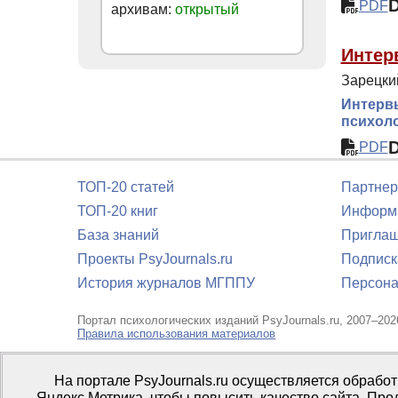
PDF
архивам:
открытый
Интер
Зарецкий
Интервь
психол
PDF
ТОП-20 статей
Партнер
ТОП-20 книг
Информа
База знаний
Приглаш
Проекты PsyJournals.ru
Подписк
История журналов МГППУ
Персона
Портал психологических изданий PsyJournals.ru, 2007–202
Правила использования материалов
Свидетельство регистрации СМИ
Эл № ФС77-66447 от 14 и
На портале PsyJournals.ru осуществляется обрабо
Издатель:
ФГБОУ ВО МГППУ
Яндекс.Метрика, чтобы повысить качество сайта. Про