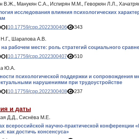
 В.Ж., Манукян С.А., Испирян М.М., Геворкян Л.Л., Хачатря
огия исследования влияния психологических характер
ам
DOI
10.17759/cpp.2022300406
343
Н.Г., Шарапова А.В.
 на рабочем месте: роль стратегий социального сравн
DOI
10.17759/cpp.2022300407
510
а Ю.А.
ности психологической поддержки и сопровождения м
ектуальными нарушениями при трудоустройстве
DOI
10.17759/cpp.2022300408
237
ия и даты
ая Д.Д., Сиснёва М.Е.
ах всероссийской научно-практической конференции «
я: как достичь консенсуса»