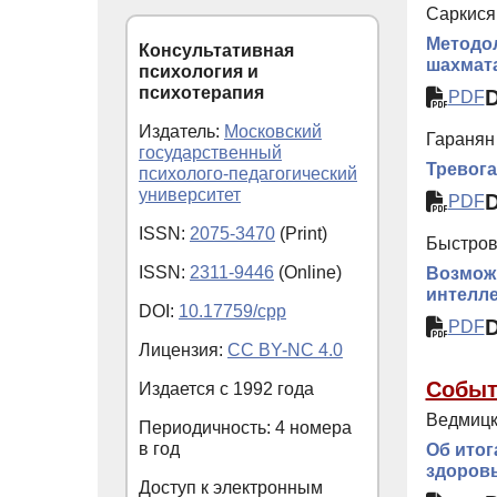
Саркисян
Методол
Консультативная
шахмат
психология и
психотерапия
PDF
Издатель:
Московский
Гаранян 
государственный
Тревога
психолого-педагогический
университет
PDF
ISSN:
2075-3470
(Print)
Быстров
ISSN:
2311-9446
(Online)
Возмож
интелл
DOI:
10.17759/cpp
PDF
Лицензия:
CC BY-NC 4.0
Событ
Издается с
1992
года
Ведмицк
Периодичность: 4 номера
в год
Об итог
здоровь
Доступ к электронным