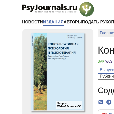
Перейти к основному содержанию
НОВОСТИ
ИЗДАНИЯ
АВТОРЫ
ПОДАТЬ РУКО
Главна
Кон
ВАК
WoS
Выпуск
Рубрик
Сод
Scopus
Web of Science CC