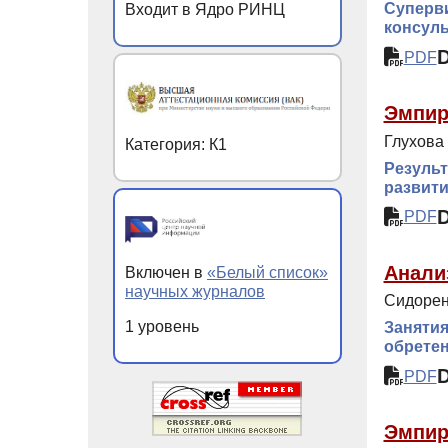
Суперви
Входит в Ядро РИНЦ
консуль
PDF
Эмпир
Глухова 
Категория: К1
Результ
развит
PDF
Анали
Включен в
«Белый список»
научных журналов
Сидорен
1 уровень
Занятия
обретен
PDF
Эмпир