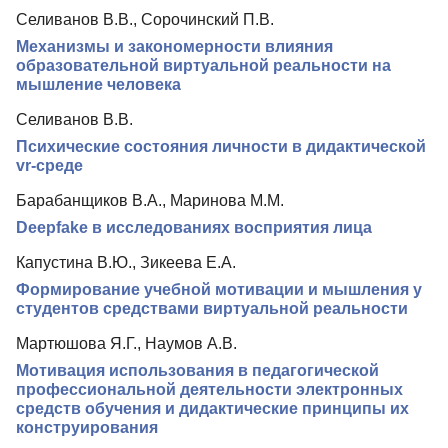
Селиванов В.В., Сорочинский П.В.
Редакционная политика
Механизмы и закономерности влияния
Индексирование
образовательной виртуальной реальности на
мышление человека
Для авторов
Селиванов В.В.
Рубрики
Психические состояния личности в дидактической
vr-среде
Препринты
Барабанщиков В.А., Маринова М.М.
Подписка
Deepfake в исследованиях восприятия лица
Контакты
Капустина В.Ю., Зикеева Е.А.
Формирование учебной мотивации и мышления у
студентов средствами виртуальной реальности
Мартюшова Я.Г., Наумов А.В.
Мотивация использования в педагогической
профессиональной деятельности электронных
средств обучения и дидактические принципы их
конструирования