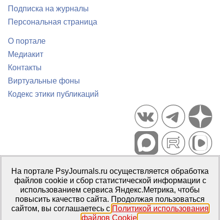
Подписка на журналы
Персональная страница
О портале
Медиакит
Контакты
Виртуальные фоны
Кодекс этики публикаций
Портал психологических изданий PsyJournals.ru, 2007–2026
На портале PsyJournals.ru осуществляется обработка
Правила использования материалов
файлов cookie и сбор статистической информации с
Свидетельство регистрации СМИ
Эл № ФС77-66447 от 14 июля
использованием сервиса Яндекс.Метрика, чтобы
2016 г.
повысить качество сайта. Продолжая пользоваться
сайтом, вы соглашаетесь с
Политикой использования
Издатель:
ФГБОУ ВО МГППУ
файлов Cookie
.