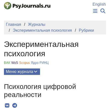
Перейти к основному содержанию
English
НОВОСТИ
Главная
Журналы
ИЗДАНИЯ
Экспериментальная психология
Рубрики
АВТОРЫ
ПОДАТЬ РУКОПИСЬ
Экспериментальная
БАЗА ЗНАНИЙ
КЛЮЧЕВЫЕ СЛОВА
психология
Регистрация
Вход
ВАК
WoS
Scopus
Ядро РИНЦ
Меню журнала
Выпуски
Психология цифровой
О Журнале
реальности
Миссия
Редколлегия