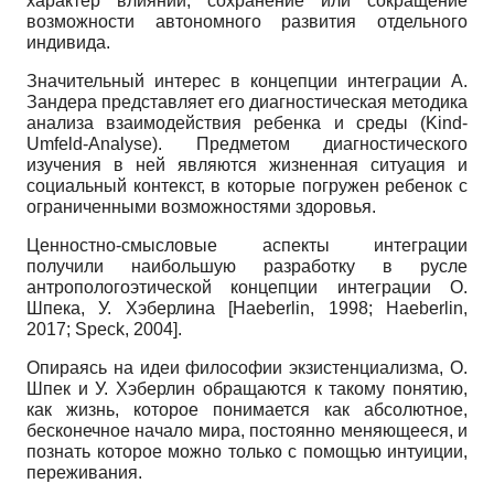
характер влияний, сохранение или сокращение
возможности автономного развития отдельного
индивида.
Значительный интерес в концепции интеграции А.
Зандера представляет его диагностическая методика
анализа взаимодействия ребенка и среды
(Kind-
Umfeld-Analyse).
Предметом диагностического
изучения в ней являются жизненная ситуация и
социальный контекст, в которые погружен ребенок с
ограниченными возможностями здоровья.
Ценностно-смысловые аспекты интеграции
получили наибольшую разработку в русле
антрополого­этической концепции интеграции О.
Шпека, У. Хэберлина
[
Haeberlin, 1998
;
Haeberlin,
2017
;
Speck, 2004
]
.
Опираясь на идеи философии экзистенциализма, О.
Шпек и У. Хэберлин обращаются к такому понятию,
как жизнь, которое понимается как абсолютное,
бесконечное начало мира, постоянно меняющееся, и
познать которое можно только с помощью интуиции,
переживания.