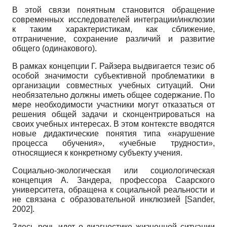
В этой связи понятным становится обращение
современных исследователей интеграции/инклюзии
к таким характеристикам, как сближение,
отграничение, сохранение различий и развитие
общего (одинакового).
В рамках концепции Г. Райзера выдвигается тезис об
особой значимости субъективной проблематики в
организации совместных учебных ситуаций. Они
необязательно должны иметь общее содержание. По
мере необходимости участники могут отказаться от
решения общей задачи и сконцентрироваться на
своих учебных интересах. В этом контексте вводятся
новые дидактические понятия типа «нарушение
процесса обучения», «учебные трудности»,
относящиеся к конкретному субъекту учения.
Социально-экологическая или социологическая
концепция А. Зандера, профессора Саарского
университета, обращена к социальной реальности и
не связана с образовательной инклюзией
[
Sander,
2002
]
.
Здесь речь идет о диагностике жизненной ситуации