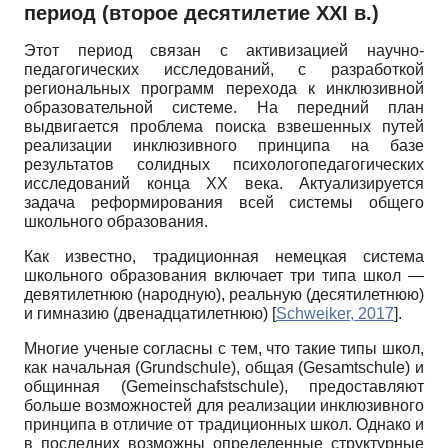
период (второе десятилетие XXI в.)
Этот период связан с активизацией научно-
педагогических исследований, с разработкой
региональных программ перехода к инклюзивной
образовательной системе. На передний план
выдвигается проблема поиска взвешенных путей
реализации инклюзивного принципа на базе
результатов солидных психолого­педагогических
исследований конца ХХ века. Актуализируется
задача реформирования всей системы общего
школьного образования.
Как известно, традиционная немецкая система
школьного образования включает три типа школ —
девятилетнюю (народную), реальную (десятилетнюю)
и гимназию (двенадцатилетнюю)
[
Schweiker, 2017
]
.
Многие ученые согласны с тем, что такие типы школ,
как начальная
(Grundschule),
общая
(Gesamtschule)
и
общинная
(Gemeinschafstschule),
предоставляют
больше возможностей для реализации инклюзивного
принципа в отличие от традиционных школ. Однако и
в последних возможны определенные структурные