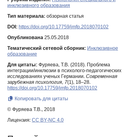
инклюзивного образования
Тип материала:
обзорная статья
DOI:
https://doi.org/10.17759/jmfp.2018070102
Опубликована
25.05.2018
Тематический сетевой сборник:
Инклюзивное
образование
Для цитаты:
Фуряева, Т.В. (2018). Проблема
интеграции/инклюзии в психолого-педагогических
исследованиях ученых Германии.
Современная
зарубежная психология,
7
(1), 18–28.
https://doi.org/10.17759/jmfp.2018070102
Копировать для цитаты
© Фуряева Т.В., 2018
Лицензия:
CC BY-NC 4.0