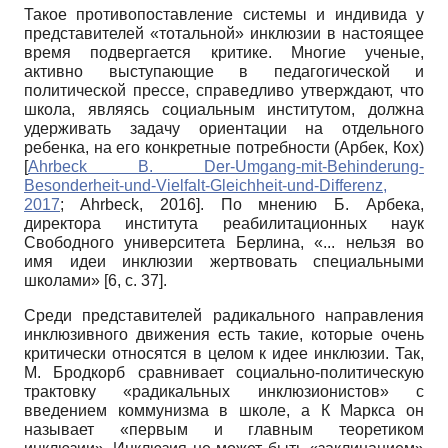
Такое противопоставление системы и индивида у
представителей «тотальной» инклюзии в настоящее
время подвергается критике. Многие ученые,
активно выступающие в педагогической и
политической прессе, справедливо утверждают, что
школа, являясь социальным институтом, должна
удерживать задачу ориентации на отдельного
ребенка, на его конкретные потребности (Арбек, Кох)
[
Ahrbeck B. Der-Umgang-mit-Behinderung-
Besonderheit-und-Vielfalt-Gleichheit-und-Differenz,
2017
;
Ahrbeck, 2016
]
. По мнению Б. Арбека,
директора института реабилитационных наук
Свободного университета Берлина, «... нельзя во
имя идеи инклюзии жертвовать специальными
школами» [6,
c.
37].
Среди представителей радикального направления
инклюзивного движения есть такие, которые очень
критически относятся в целом к идее инклюзии. Так,
М. Бродкорб сравнивает социально-политическую
трактовку «радикальных инклюзионистов» с
введением коммунизма в школе, а К Маркса он
называет «первым и главным теоретиком