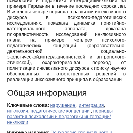
психологии и педагогики интеграции/инклюзии на
примере Германии в течение последних сорока лет.
Выявлены четыре периода в развитии инклюзивного
дискурса в психолого-педагогических
исследованиях, показана динамика понятийно-
категориаль-ного аппарата, доказана
плюралистичность исследований инклюзивного
плана на примере четырех психолого-
педагогических концепций (образовательно-
деятельностной, социально-
экологической,интеракционистской и антрополого-
этической), охарактеризо-ван переход от
политизации инклюзивного дискурса к поиску научно
обоснованных и ответственных решений в
реализации инклюзивного принципа в образовании
Общая информация
Ключевые слова:
нарушение
,
интеграция
,
инклюзия
,
педагогические концепции
,
периоды
развития психологии и педагогики интеграции/
инклюзии
Рубрика издания:
Психология специального и