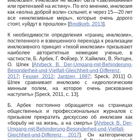
инклюзии». Инклюзия не может быть «заклинанием»
или претензией на истину». По его мнению, инклюзия
как «волна доброй воли» схлынет, и через 15—20 лет
все «инклюзивные меры», которые очень дорого
стоят, «уйдут в прошлое»
[
Brodkorb, 2013
]
.
К необходимости определения «границ инклюзии»,
постепенного и взвешенного перехода к реализации
инклюзивного принцип «тихой инклюзии» призывают
наиболее авторитетные немецкие ученые, в
частности, Б. Арбек, Г. Фойзер, У. Хаймлих, В. Янтцен,
О. Шпек
[
Ahrbeck B. Der-Umgang-mit-Behinderung-
Besonderheit-und-Vielfalt-Gleichheit-und-Differenz,
2017
;
Feuser, 2012
;
Jantzen, 1997
;
Speck, 2011
]
О.
Шпек сравнивает инклюзию с «идеологическим
минным полем, на которое очень рискованно
наступить»
[
Speck, 2011
, с. 13]
.
Б. Арбек постоянно обращается на страницах
общественных и профессиональных журналов с
призывом прекратить дискуссию об инклюзии как
«борьбу не на жизнь, а на смерть»
[
Ahrbeck B. Der-
Umgang-mit-Behinderung-Besonderheit-und-Vielfalt-
Gleichheit-und-Differenz, 2017
]
. Он категорически