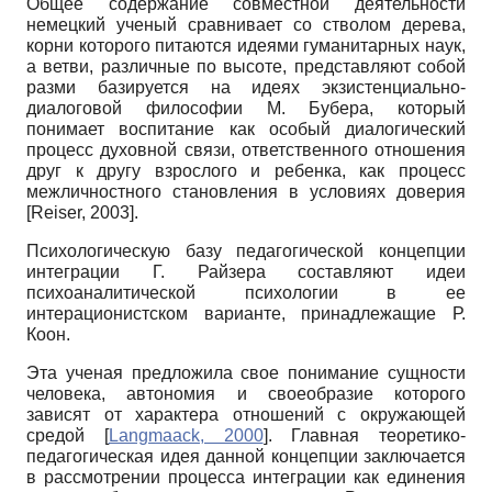
Общее содержание совместной деятельности
немецкий ученый сравнивает со стволом дерева,
корни которого питаются идеями гуманитарных наук,
а ветви, различные по высоте, представляют собой
разми базируется на идеях экзистенциально-
диалоговой философии М. Бубера, который
понимает воспитание как особый диалогический
процесс духовной связи, ответственного отношения
друг к другу взрослого и ребенка, как процесс
межличностного становления в условиях доверия
[
Reiser, 2003
]
.
Психологическую базу педагогической концепции
интеграции Г. Райзера составляют идеи
психоаналитической психологии в ее
интерационистском варианте, принадлежащие Р.
Коон.
Эта ученая предложила свое понимание сущности
человека, автономия и своеобразие которого
зависят от характера отношений с окружающей
средой
[
Langmaack, 2000
]
. Главная теоретико-
педагогическая идея данной концепции заключается
в рассмотрении процесса интеграции как единения