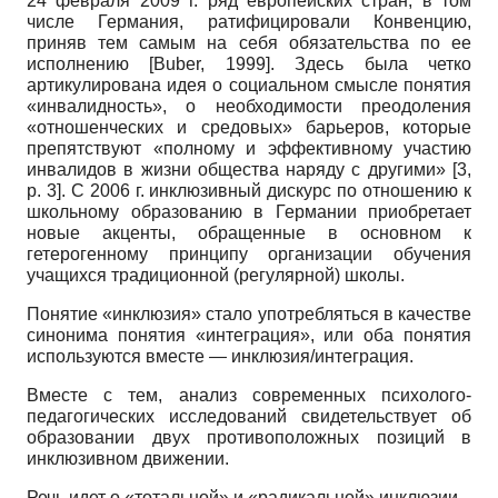
24 февраля 2009 г. ряд европейских стран, в том
числе Германия, ратифицировали Конвенцию,
приняв тем самым на себя обязательства по ее
исполнению
[
Buber, 1999
]
. Здесь была четко
артикулирована идея о социальном смысле понятия
«инвалидность», о необходимости преодоления
«отношенческих и средовых» барьеров, которые
препятствуют «полному и эффективному участию
инвалидов в жизни общества наряду с другими» [3,
p.
3]. С 2006 г. инклюзивный дискурс по отношению к
школьному образованию в Германии приобретает
новые акценты, обращенные в основном к
гетерогенному принципу организации обучения
учащихся традиционной (регулярной) школы.
Понятие «инклюзия» стало употребляться в качестве
синонима понятия «интеграция», или оба понятия
используются вместе — инклюзия/интеграция.
Вместе с тем, анализ современных психолого-
педагогических исследований свидетельствует об
образовании двух противоположных позиций в
инклюзивном движении.
Речь идет о «тотальной» и «радикальной» инклюзии.