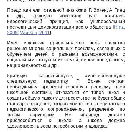
Представители тотальной инклюзии, Г. Вокен, А. Гинц
и др., трактуют инклюзию как политико-
идеологический принцип, как универсальный
постулат для демократизации всего общества
[
Hinz,
2009
;
Wocken, 2011
]
.
Идее инклюзии приписывается роль средства
решения многих социальных проблем, связанных с
обучением детей с разными возможностями, с
социальным статусом их семей, вероисповеданием,
национальностью и др.
Критикуя «агрессивную», «массированную»
специальную педагогику, Г. Вокен считает
необходимым провести коренную реформу всей
школьной системы, отказаться от типов школ и
создать общую «школу для всех», где не будет общих
стандартов, оценок, второгодничества, специального
педагогического сопровождения, разделения по
типам нарушений. Не индивид должен
приспособиться к школе, а школа должна
удовлетворять всем потребностям индивида.