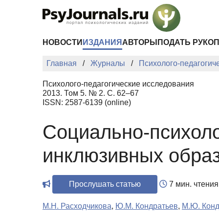
Перейти к основному содержанию
НОВОСТИ
ИЗДАНИЯ
АВТОРЫ
ПОДАТЬ РУКО
Главная
Журналы
Психолого-педагогич
Психолого-педагогические исследования
2013. Том 5. № 2. С. 62–67
ISSN: 2587-6139 (online)
Социально-психоло
инклюзивных обра
Прослушать статью
7 мин. чтения
М.Н. Расходчикова
,
Ю.М. Кондратьев
,
М.Ю. Кон