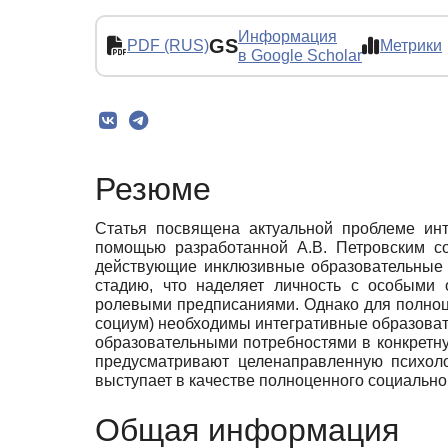
Информация
GS
PDF (RUS)
Метрики
в Google Scholar
Резюме
Статья посвящена актуальной проблеме инт
помощью разработанной А.В. Петровским со
действующие инклюзивные образовательные 
стадию, что наделяет личность с особыми 
ролевыми предписаниями. Однако для полноце
социум) необходимы интегративные образова
образовательными потребностями в конкретн
предусматривают целенаправленную психолог
выступает в качестве полноценного социальног
Общая информация