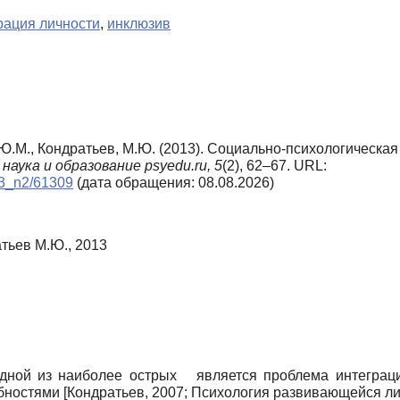
рация личности
,
инклюзив
 Ю.М., Кондратьев, М.Ю. (2013). Социально-психологическа
наука и образование psyedu.ru,
5
(2), 62–67. URL:
013_n2/61309
(дата обращения: 08.08.2026)
тьев М.Ю., 2013
дной из наиболее острых является проблема интеграци
ебностями
[
Кондратьев, 2007
;
Психология развивающейся ли