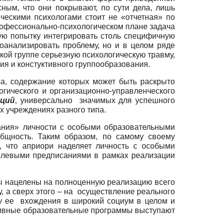
ным, что они покрывают, по сути дела, лишь
ическими психологами стоит не «отчетная» по
профессионально-психологическом плане задача
ную попытку интегрировать столь специфичную
оанализировать проблему, но и в целом ряде
кой группе серьезную психологическую травму,
я и констуктивного группообразования.
ра, содержание которых может быть раскрыто
гического и организационно-управленческого
иций
, универсально значимых для успешного
 учреждениях разного типа.
ия» личности с особыми образовательными
общность. Таким образом, по самому своему
, что априори наделяет личность с особыми
ролевыми предписаниями в рамках реализации
 нацелены на полноценную реализацию всего
, а сверх этого – на осуществление реального
ку ее вхождения в широкий социум в целом и
юзивные образовательные программы выступают