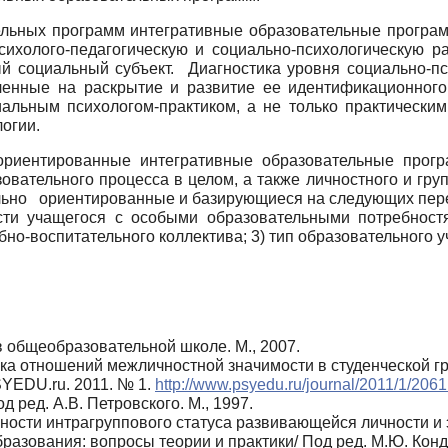
ьных программ интегративные образовательные програм
ихолого-педагогическую и социально-психологическую ра
й социальный субъект. Диагностика уровня социально-пси
ленные на раскрытие и развитие ее идентификационного
иальным психологом-практиком, а не только практически
огии.
о ориентированные интегративные образовательные прог
вательного процесса в целом, а также личностного и групп
ально ориентированные и базирующиеся на следующих пе
ости учащегося с особыми образовательными потребностя
бно-воспитательного коллектива; 3) тип образовательного 
в общеобразовательной школе. М., 2007.
а отношений межличностной значимости в студенческой гру
YEDU.ru. 2011. № 1.
http://www.psyedu.ru/journal/2011/1/2061
 ред. А.В. Петровского. М., 1997.
ости интрагруппового статуса развивающейся личности и э
зования: вопросы теории и практики/ Под ред. М.Ю. Кондра