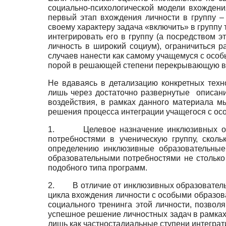
социально-психологической модели вхождени
первый этап вхождения личности в группу – 
своему характеру задача «включить» в группу
интегрировать его в группу (а посредством 
личность в широкий социум), ограничиться 
случаев нанести как самому учащемуся с особ
порой в решающей степени перекрывающую воз
Не вдаваясь в детализацию конкретных техн
лишь через достаточно развернутые описани
воздействия, в рамках данного материала 
решения процесса интеграции учащегося с ос
1. Целевое назначение инклюзивных обра
потребностями в ученическую группу, скол
определению инклюзивные образовательные 
образовательными потребностями не столько
подобного типа программ.
2. В отличие от инклюзивных образователь
цикла вхождения личности с особыми образова
социального тренинга этой личности, позво
успешное решение личностных задач в рамках
лишь как частностадиальные ступени интегра