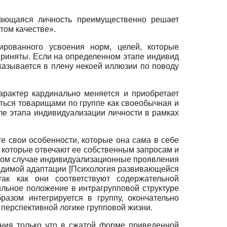
вающаяся личность преимущественно решает
том качестве».
ированного усвоения норм, целей, которые
приняты. Если на определенном этапе индивид
казывается в плену некоей иллюзии по поводу
арактер кардинально меняется и приобретает
ться товарищами по группе как своеобычная и
ле этапа индивидуализации личности в рамках
е свои особенности, которые она сама в себе
, которые отвечают ее собственным запросам и
ивном случае индивидуализационные проявления
ходимой адаптации
[
Психология развивающейся
ак как они соответствуют содержательной
ильное положение в интрагрупповой структуре
разом интегрируется в группу, окончательно
 перспективной логике групповой жизни.
ния только что в сжатой форме приведенной