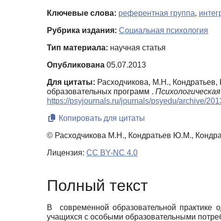
Ключевые слова:
референтная группа
,
интег
Рубрика издания:
Социальная психология
Тип материала:
научная статья
Опубликована
05.07.2013
Для цитаты:
Расходчикова, М.Н., Кондратьев,
образовательных программ .
Психологическая 
https://psyjournals.ru/journals/psyedu/archive/2
Копировать для цитаты
© Расходчикова М.Н., Кондратьев Ю.М., Кондра
Лицензия:
CC BY-NC 4.0
Полный текст
В современной образовательной практике о
учащихся с особыми образовательными потр