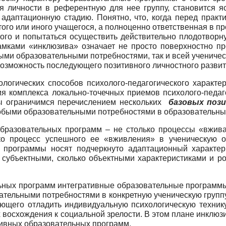
я личности в референтную для нее группу, становится яс
адаптационную стадию. Понятно, что, когда перед практ
 того или иного учащегося, а полноценно ответственная в 
этого и попытаться осуществить действительно плодотвор
рамками «инклюзива» означает не просто поверхностно пр
ыми образовательными потребностями, так и всей ученичес
можность последующего позитивного личностного развити
ологических способов психолого-педагогического характе
я комплекса локально-точечных приемов психолого-педаго
мы ограничимся перечислением нескольких
базовых поз
обыми образовательными потребностями в образовательных
зовательных программ – не столько процессы «вживан
ько процесс успешного ее «вживления» в ученическую 
программы носят подчеркнуто адаптационный характер
 субъектными, сколько объектными характеристиками и 
ных программ интегративные образовательные программы
тельными потребностями в конкретную ученическую группу
ляющего отладить индивидуальную психологическую техни
 восхождения к социальной зрелости. В этом плане инкл
тивных образовательных программ.