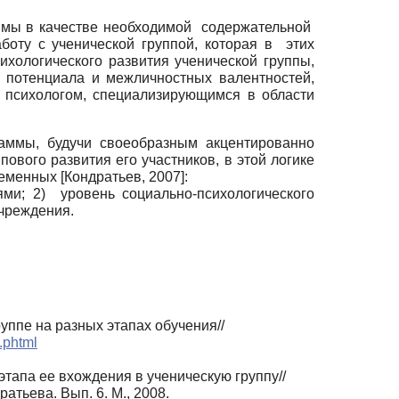
мы в качестве необходимой содержательной
боту с ученической группой, которая в этих
хологического развития ученической группы,
 потенциала и межличностных валентностей,
м психологом, специализирующимся в области
раммы, будучи своеобразным акцентированно
ового развития его участников, в этой логике
ременных
[
Кондратьев, 2007
]
:
ми; 2) уровень социально-психологического
учреждения.
ппе на разных этапах обучения//
.phtml
тапа ее вхождения в ученическую группу//
тьева. Вып. 6. М., 2008.