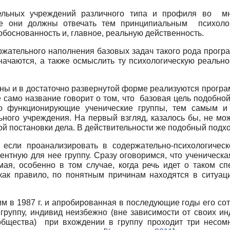
ельных учреждений различного типа и профиля во мно
се они должны отвечать тем принципиальным психоло
обоснованность и, главное, реальную действенность.
ржательного наполнения базовых задач такого рода програ
начаются, а также осмыслить ту психологическую реально
ы и в достаточно развернутой форме реализуются програм
 само название говорит о том, что базовая цель подобно
о функционирующие ученические группы, тем самым и
ьного учреждения. На первый взгляд, казалось бы, не мо
й постановки дела. В действительности же подобный подхо
 если проанализировать в содержательно-психологичес
тную для нее группу. Сразу оговоримся, что ученическая
мая, особенно в том случае, когда речь идет о таком с
 как правило, по понятным причинам находятся в ситуа
им в 1987 г. и апробированная в последующие годы его со
руппу, индивид неизбежно (вне зависимости от своих ин
ообщества) при вхождении в группу проходит три несом