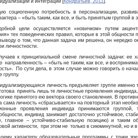
видуализации и интеграции
[
Кондратьев, 2011
]
.
вую социогенную потребность в персонализации, разви
ктера – «быть таким, как все, и быть принятым группой в э
обной цели осуществляется «новичком» путем акцент
ния» тех поведенческих правил, которые в этой общности 
ыводу о том, что данная задача им решена, он нередко о
ри личностности.
учаев к принципиальной смене личностной задачи: ее х
направленность – «быть не таким, как все, и воспринима
сть». По сути дела, в этом случае можно говорить о нача
 группу.
ивидуализирующаяся личность предъявляет группе именно т
па готова принять лишь те личностные проявления индивида
логике принятого ею вектора своего становления. В прот
 а сама личность «сбрасывается» на повторный этап необ
ионные проявления индивида принимаются группой, т
общности, индивид занимает достаточно устойчивое, стаб
, главное – устойчиво-стабильную позицию) и таким об
вой активности, при этом не только в сиюминутной, но и в
воему характеру образовательные программы с точки зре