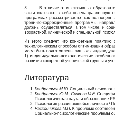
3. В отличие от инклюзивных образовател
части включают в себя целенаправленную пс
программах рассматривается как полноценны
тренинго-коррекционные программы, направ
должны осуществляться, в том числе, и соц
возрастной, клинической и специальной психол
Из этого следует, что конкретные практик
технологическим способом оптимизации образо
могут быть подготовлены лишь как индивиду
1) индивидуально-психологические особенн
развития конкретной ученической группы и уче
Литература
Кондратьев М.Ю
. Социальный психолог 
Кондратьев Ю.М., Сачкова М.Е.
Специфик
Психологическая наука и образование PS
Психология развивающейся личности / Под
Расходчикова М.Н.
К проблеме соотнесенн
Социально-психологические проблемы обра