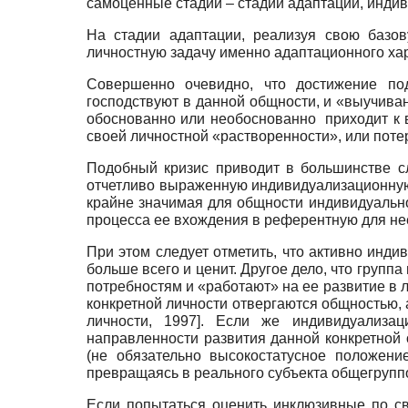
самоценные стадии – стадии адаптации, инди
На стадии адаптации, реализуя свою базо
личностную задачу именно адаптационного хара
Совершенно очевидно, что достижение под
господствуют в данной общности, и «выучива
обоснованно или необоснованно приходит к в
своей личностной «растворенности», или поте
Подобный кризис приводит в большинстве сл
отчетливо выраженную индивидуализационную 
крайне значимая для общности индивидуально
процесса ее вхождения в референтную для нее
При этом следует отметить, что активно инд
больше всего и ценит. Другое дело, что груп
потребностям и «работают» на ее развитие в 
конкретной личности отвергаются общностью,
личности, 1997
]
. Если же индивидуализац
направленности развития данной конкретной 
(не обязательно высокостатусное положение
превращаясь в реального субъекта общегруппо
Если попытаться оценить инклюзивные по с