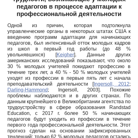
педагогов в процессе адаптации к
профессиональной деятельности
Одной из причин, которая подтолкнула
управленческие органы в некоторых штатах США к
введению программ адаптации для начинающих
педагогов, был интенсивный отток молодых кадров
из школ в первый год работы (до 48 %
увольнявшихся)
[
Keigher
]
. Данные других
американских исследований показывают, что около
30 % молодых учителей покидают профессию в
течение трех лет, а 40 % - 50 % молодых учителей
уходят из профессии в первые пять лет с начала
преподавательский деятельности
[
Ingersoll, 2012
;
Darling-Hammond
;
Ingersoll, 2003
]
. Похожие
проблемы наблюдаются и в других странах. По
данным крупнейшего в Великобритании агентства по
трудоустройству в сфере образования
Randstad
Education,
с 2017 г. более 50 % начинающих
педагогов будут уходить из профессии в течение
первого года профессиональной деятельности. Этот
прогноз сделан на основании зафиксированных
тенденций: только 62 % молодых педагогов остались