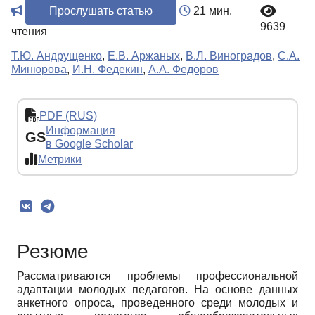
Прослушать статью
21 мин.
9639
чтения
Т.Ю. Андрущенко
,
Е.В. Аржаных
,
В.Л. Виноградов
,
С.А.
Минюрова
,
И.Н. Федекин
,
А.А. Федоров
PDF (RUS)
Информация
GS
в Google Scholar
Метрики
Резюме
Рассматриваются проблемы профессиональной
адаптации молодых педагогов. На основе данных
анкетного опроса, проведенного среди молодых и