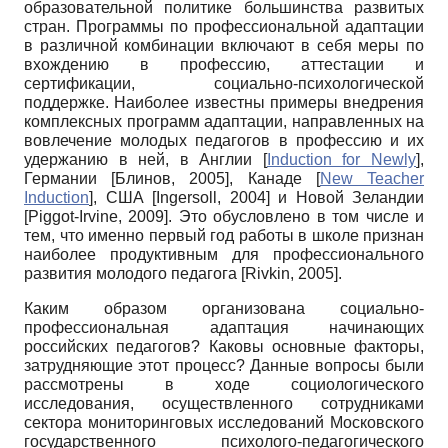
образовательной политике большинства развитых
стран. Программы по профессиональной адаптации
в различной комбинации включают в себя меры по
вхождению в профессию, аттестации и
сертификации, социально-психологической
поддержке. Наиболее известны примеры внедрения
комплексных программ адаптации, направленных на
вовлечение молодых педагогов в профессию и их
удержанию в ней, в Англии
[
Induction for Newly
]
,
Германии
[
Блинов, 2005
]
, Канаде
[
New Teacher
Induction
]
, США
[
Ingersoll, 2004
]
и Новой Зеландии
[
Piggot-Irvine, 2009
]
. Это обусловлено в том числе и
тем, что именно первый год работы в школе признан
наиболее продуктивным для профессионального
развития молодого педагога
[
Rivkin, 2005
]
.
Каким образом организована социально-
профессиональная адаптация начинающих
российских педагогов? Каковы основные факторы,
затрудняющие этот процесс? Данные вопросы были
рассмотрены в ходе социологического
исследования, осуществленного сотрудниками
сектора мониторинговых исследований Московского
государственного психолого-педагогического