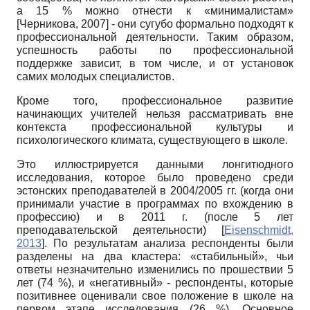
а 15 % можно отнести к «минималистам»
[
Черникова, 2007
]
- они сугубо формально подходят к
профессиональной деятельности. Таким образом,
успешность работы по профессиональной
поддержке зависит, в том числе, и от установок
самих молодых специалистов.
Кроме того, профессиональное развитие
начинающих учителей нельзя рассматривать вне
контекста профессиональной культуры и
психологического климата, существующего в школе.
Это иллюстрируется данными лонгитюдного
исследования, которое было проведено среди
эстонских преподавателей в 2004/2005 гг. (когда они
принимали участие в программах по вхождению в
профессию) и в 2011 г. (после 5 лет
преподавательской деятельности)
[
Eisenschmidt,
2013
]
. По результатам анализа респонденты были
разделены на два кластера: «стабильный», чьи
ответы незначительно изменились по прошествии 5
лет (74 %), и «негативный» - респонденты, которые
позитивнее оценивали свое положение в школе на
первом этапе исследования (26 %). Основное