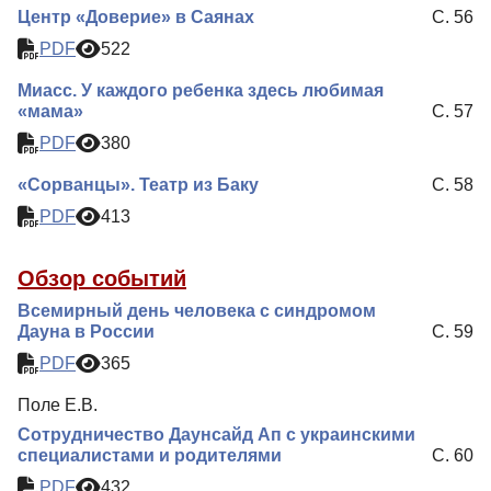
Центр «Доверие» в Саянах
С. 56
PDF
522
Миасс. У каждого ребенка здесь любимая
«мама»
С. 57
PDF
380
«Сорванцы». Театр из Баку
С. 58
PDF
413
Обзор событий
Всемирный день человека с синдромом
Дауна в России
С. 59
PDF
365
Поле Е.В.
Сотрудничество Даунсайд Ап с украинскими
специалистами и родителями
С. 60
PDF
432