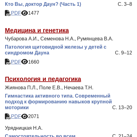
Кто Вы, доктор Даун? (Часть 1)
С. 3–8
Контакты
PDF
1477
Медицина и генетика
Чубарова А.И., Семенова Н.А., Румянцева В.А.
Патология щитовидной железы у детей с
синдромом Дауна
С. 9–12
PDF
1660
Психология и педагогика
Жиянова П.Л., Поле Е.В., Нечаева Т.Н.
Гимнастика активного типа. Современный
подход к формированию навыков крупной
моторики
С. 13–20
PDF
2071
Урядницкая Н.А.
Самостоятельность во всем
С. 21–24