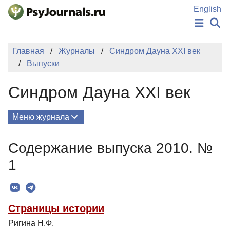
Перейти к основному содержанию
English
НОВОСТИ
Главная
Журналы
Синдром Дауна XXI век
ИЗДАНИЯ
Выпуски
АВТОРЫ
ПОДАТЬ РУКОПИСЬ
Синдром Дауна XXI век
БАЗА ЗНАНИЙ
КЛЮЧЕВЫЕ СЛОВА
Регистрация
Вход
Меню журнала
Выпуски
Содержание выпуска 2010. №
О Журнале
1
Редколлегия
Для авторов
Страницы истории
Рубрики
Ригина Н.Ф.
Подписка