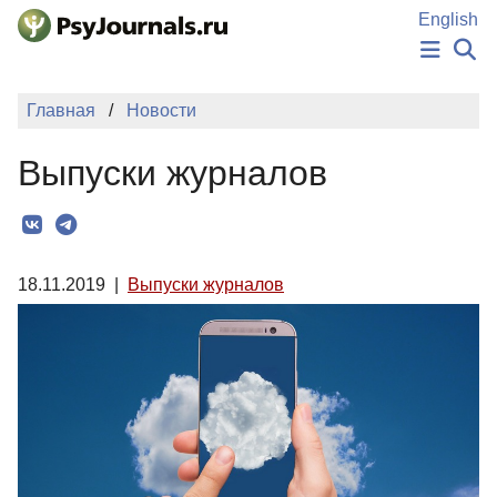
Перейти к основному содержанию
English
НОВОСТИ
Главная
Новости
ИЗДАНИЯ
АВТОРЫ
Выпуски журналов
ПОДАТЬ РУКОПИСЬ
БАЗА ЗНАНИЙ
КЛЮЧЕВЫЕ СЛОВА
Регистрация
Вход
18.11.2019
|
Выпуски журналов