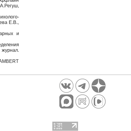
.Оффлайн
А.Регуш,
ихолого-
ева Е.В.,
тарных и
деления
й журнал.
 LAMBERT