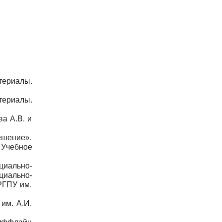
териалы.
териалы.
ва А.В. и
ешение».
 Учебное
иально-
иально-
РГПУ им.
им. А.И.