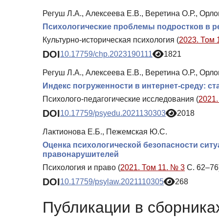
Регуш Л.А., Алексеева Е.В., Веретина О.Р., Орл
Психологические проблемы подростков в р
Культурно-историческая психология (
2023. Том 
DOI
10.17759/chp.2023190111
1821
Регуш Л.А., Алексеева Е.В., Веретина О.Р., Орл
Индекс погруженности в интернет-среду: с
Психолого-педагогические исследования (
2021.
DOI
10.17759/psyedu.2021130303
2018
Лактионова Е.Б., Пежемская Ю.С.
Оценка психологической безопасности ситу
правонарушителей
Психология и право (
2021. Том 11. № 3
С. 62–76
DOI
10.17759/psylaw.2021110305
268
Публикации в сборниках