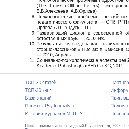
Психологические проблемы подростков, 
(The Emissia.Offline Letters): электр
Е.В.Алексеева, А.В.Орлова)
Психологические проблемы российских 
педагогического факультета. — СПб: РГПУ 
Орлова А.В., Ундуск Е.Н.)
Развивающий диалог в современной об
естественных наук. — 2010, №5
Результаты исследования взаимосвя
старшеклассников // Письма в Эмиссия. Оф
— 2010, Апрель.
Социально-психологические аспекты реа
Academic PublishingGmBH&Co.KG, 2011.
ТОП-20 статей
Партнер
ТОП-20 книг
Информа
База знаний
Приглаш
Проекты PsyJournals.ru
Подписк
История журналов МГППУ
Персона
Портал психологических изданий PsyJournals.ru, 2007–202