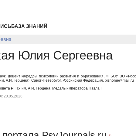
ПИСЬ
БАЗА ЗНАНИЙ
еевна
ая Юлия Сергеевна
наук, доцент кафедры психологии развития и образования, ФГБОУ ВО «Росси
. А.И. Герцена), Санкт-Петербург, Российская Федерация, pjshome@mail.ru
овета РГПУ им. А.И. Герцена, Медаль императора Павла I
: 20.05.2026
портала PsyJournals.ru
6