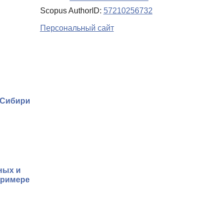
Scopus AuthorID:
57210256732
Персональный сайт
 Сибири
ных и
примере