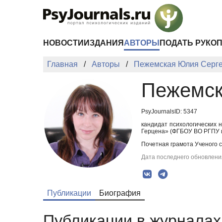
Перейти к основному содержанию
НОВОСТИ
ИЗДАНИЯ
АВТОРЫ
ПОДАТЬ РУКО
Главная
Авторы
Пежемская Юлия Серг
Пежемск
PsyJournalsID: 5347
кандидат психологических 
Герцена» (ФГБОУ ВО РГПУ им
Почетная грамота Ученого с
Дата последнего обновления
Публикации
Биография
Публикации в журналах 