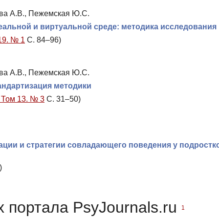
ова А.В., Пежемская Ю.С.
еальной и виртуальной среде: методика исследования
19. № 1
С. 84–96)
ова А.В., Пежемская Ю.С.
тандартизация методики
 Том 13. № 3
С. 31–50)
ации и стратегии совладающего поведения у подростк
)
 портала PsyJournals.ru
1