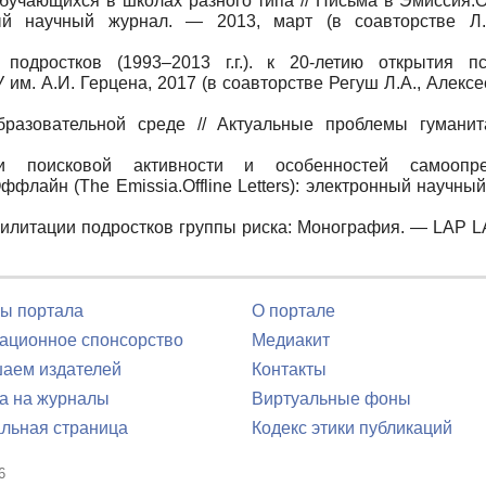
обучающихся в школах разного типа // Письма в Эмиссия
онный научный журнал. — 2013, март (в соавторстве Л.
подростков (1993–2013 г.г.). к 20-летию открытия пс
им. А.И. Герцена, 2017 (в соавторстве Регуш Л.А., Алексе
разовательной среде // Актуальные проблемы гумани
зи поисковой активности и особенностей самоопре
флайн (The Emissia.Offline Letters): электронный научны
билитации подростков группы риска: Монография. — LAP
ы портала
О портале
ционное спонсорство
Медиакит
аем издателей
Контакты
а на журналы
Виртуальные фоны
льная страница
Кодекс этики публикаций
6