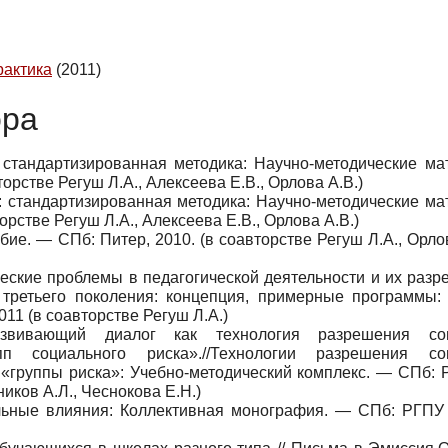
рактика
(2011)
ора
стандартизированная методика: Научно-методические ма
торстве Регуш Л.А., Алексеева Е.В., Орлова А.В.)
 стандартизированная методика: Научно-методические ма
орстве Регуш Л.А., Алексеева Е.В., Орлова А.В.)
ие. — СПб: Питер, 2010. (в соавторстве Регуш Л.А., Орло
ские проблемы в педагогической деятельности и их разр
 третьего поколения: концепция, примерные программы:
011 (в соавторстве Регуш Л.А.)
звивающий диалог как технология разрешения соц
п социального риска».//Технологии разрешения соц
 «группы риска»: Учебно-методический комплекс. — СПб: 
ников А.Л., Чеснокова Е.Н.)
льные влияния: Коллективная монография. — СПб: РГПУ 