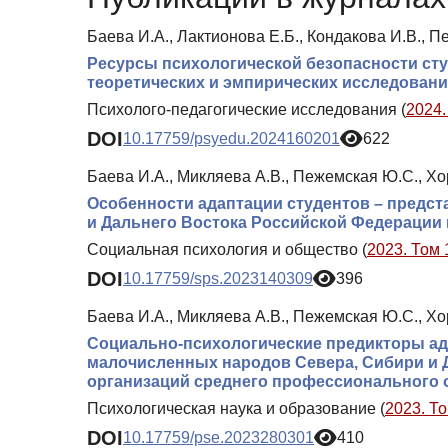
Баева И.А., Лактионова Е.Б., Кондакова И.В., 
Ресурсы психологической безопасности сту
теоретических и эмпирических исследован
Психолого-педагогические исследования (
2024.
DOI
10.17759/psyedu.2024160201
622
Баева И.А., Микляева А.В., Пежемская Ю.С., Хо
Особенности адаптации студентов – предс
и Дальнего Востока Российской Федерации 
Социальная психология и общество (
2023. Том 
DOI
10.17759/sps.2023140309
396
Баева И.А., Микляева А.В., Пежемская Ю.С., Хо
Социально-психологические предикторы ад
малочисленных народов Севера, Сибири и Д
организаций среднего профессионального 
Психологическая наука и образование (
2023. То
DOI
10.17759/pse.2023280301
410