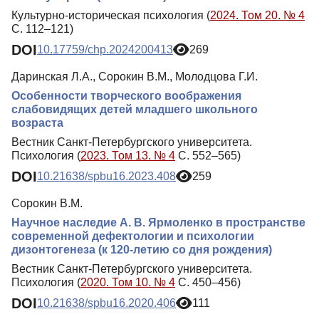
Культурно-историческая психология (
2024. Том 20. № 4
С. 112–121)
DOI
10.17759/chp.2024200413
269
Даринская Л.А., Сорокин В.М., Молодцова Г.И.
Особенности творческого воображения
слабовидящих детей младшего школьного
возраста
Вестник Санкт-Петербургского университета.
Психология (
2023. Том 13. № 4
С. 552–565)
DOI
10.21638/spbu16.2023.408
259
Сорокин В.М.
Научное наследие А. В. Ярмоленко в пространстве
современной дефектологии и психологии
дизонтогенеза (к 120-летию со дня рождения)
Вестник Санкт-Петербургского университета.
Психология (
2020. Том 10. № 4
С. 450–456)
DOI
10.21638/spbu16.2020.406
111