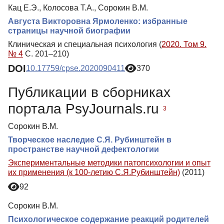
Кац Е.Э., Колосова Т.А., Сорокин В.М.
Августа Викторовна Ярмоленко: избранные
страницы научной биографии
Клиническая и специальная психология (
2020. Том 9.
№ 4
С. 201–210)
DOI
10.17759/cpse.2020090411
370
Публикации в сборниках
портала PsyJournals.ru
3
Сорокин В.М.
Творческое наследие С.Я. Рубинштейн в
пространстве научной дефектологии
Экспериментальные методики патопсихологии и опыт
их применения (к 100-летию С.Я.Рубинштейн)
(2011)
92
Сорокин В.М.
Психологическое содержание реакций родителей