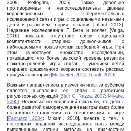
2009
;
Pellegrini, 2005
]
.
Также довольно
противоречивы и непоследовательны данные
корреляционных и экспериментальных
исследований связи игры с социальными навыками
детей и развитием теории сознания
[
Lillard, 2013
]
.
Недавнее исследование Г. Вега и коллег
[
Veiga,
2016
]
показало отсутствие связи социальной
компетентности старших дошкольников с
наблюдаемыми показателями свободной игры. При
этом существует множество исследований,
показавших, что более высокий уровень развития
сюжетно-ролевой игры связан с умением детей
старшего дошкольного возраста составить рассказ,
придумать историю
[
Mottweiler, 2014
;
Trionfi, 2009
]
.
Важным направлением в изучении игры за рубежом
является выявление ее связи с развитием
регуляторных функций
[
Blair C, Razza, 2007
;
Miyake,
2000
]
.
Несколько исследований показали, что дети с
более развитой саморегуляцией выстраивают более
позитивные отношения со сверстниками в игре
[
Fantuzzo, 2004
;
Mikami, 2010
]
,
вместе с тем, в
нескольких недавних исследованиях связь между
выполнением детьми методик на диагностику