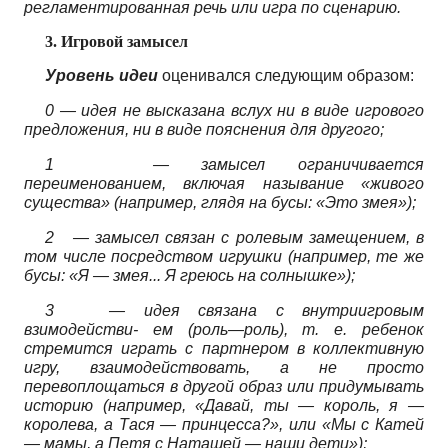
регламентированная речь или игра по сценарию.
3.
Игровой замысел
Уровень идеи
оценивался следующим образом:
0 —
идея не высказана вслух ни в виде игрового
предложения, ни в виде пояснения для другого;
1
—
замысел ограничивается
переименованием, включая называние «живого
существа» (например, глядя на бусы: «Это змея»);
2
—
замысел связан с ролевым замещением, в
том числе посредством игрушки (например, те же
бусы: «Я
—
змея... Я греюсь на солнышке»);
3
— идея связана с внутриигровым
взимодействи- ем (роль—роль), т. е. ребенок
стремится играть с партнером в коллективную
игру, взаимодействовать, а не просто
перевоплощаться в другой образ или придумывать
историю (например, «Давай, ты — король, я —
королева, а Тася — принцесса?», или «Мы с Катей
— мамы, а Петя с Наташей — наши дети»);