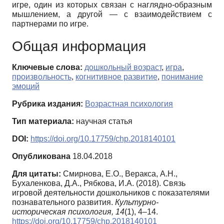
игре, один из которых связан с наглядно-образным
мышлением, а другой — с взаимодействием с
партнерами по игре.
Общая информация
Ключевые слова:
дошкольный возраст
,
игра
,
произвольность
,
когнитивное развитие
,
понимание
эмоций
Рубрика издания:
Возрастная психология
Тип материала:
научная статья
DOI:
https://doi.org/10.17759/chp.2018140101
Опубликована
18.04.2018
Для цитаты:
Смирнова, Е.О., Веракса, А.Н.,
Бухаленкова, Д.А., Рябкова, И.А. (2018). Связь
игровой деятельности дошкольников с показателями
познавательного развития.
Культурно-
историческая психология,
14
(1), 4–14.
https://doi.org/10.17759/chp.2018140101