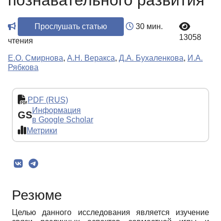
познавательного развития
Прослушать статью
30 мин.
13058
чтения
Е.О. Смирнова
,
А.Н. Веракса
,
Д.А. Бухаленкова
,
И.А.
Рябкова
PDF (RUS)
Информация
GS
в Google Scholar
Метрики
Резюме
Целью данного исследования является изучение