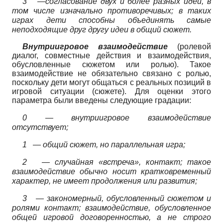
3
—согласование двух и более разных идей, в
том числе изначально противоречивых; в таких
играх дети способны объединять самые
неподходящие друг другу идеи в общий сюжет.
Внутриигровое взаимодействие
(ролевой
диалог, совместные действия и взаимодействия,
обусловленные сюжетом или ролью). Такое
взаимодействие не обязательно связано с ролью,
поскольку дети могут общаться с реальных позиций в
игровой ситуации (сюжете). Для оценки этого
параметра были введены следующие градации:
0 —
внутриигровое взаимодействие
отсутствует;
1
—
общий сюжет, но параллельная игра;
2
—
случайная «встреча», контакт; такое
взаимодействие обычно носит кратковременный
характер, не имеет продолжения или развития;
3
—
закономерный, обусловленный сюжетом и
ролями контакт; взаимодействие, обусловленное
общей игровой договоренностью, а не строго