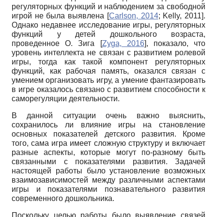
регуляторных функций и наблюдением за свободной
игрой не была выявлена
[
Carlson, 2014
;
Kelly, 2011
]
.
Однако недавнее исследование игры, регуляторных
функций у детей дошкольного возраста,
проведенное О. Зига
[
Zyga, 2016
]
,
показало, что
уровень интеллекта не связан с развитием ролевой
игры, тогда как такой компонент регуляторных
функций, как рабочая память, оказался связан с
умением организовать игру, а умение фантазировать
в игре оказалось связано с развитием способности к
саморегуляции деятельности.
В данной ситуации очень важно выяснить,
сохранилось ли влияние игры на становление
основных показателей детского развития. Кроме
того, сама игра имеет сложную структуру и включает
разные аспекты, которые могут по-разному быть
связанными с показателями развития. Задачей
настоящей работы было установление возможных
взаимозависимостей между различными аспектами
игры и показателями познавательного развития
современного дошкольника.
Поскольку целью работы было выявление связей