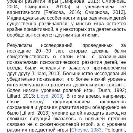
уровня развития игры
[
Смирнова, 2013
;
Смирнова,
2004
;
Смирнова, 2013а
]
и увеличением ее
вариативности
[
Рябкова, 2016
;
Смирнова, 2013
]
.
Индивидуальные особенности игры различных детей
существенно различаются, у многих игра остается
крайне примитивной, а у некоторых эта деятельность
вообще вытесняется другими занятиями.
Результаты исследований, проведенных за
последние
20—30
лет, которые должны были
свидетельствовать о связи игры с различными
показателями психологического развития детей, не
всегда были успешны и зачастую противоречили
друг другу
[
Lillard, 2013
]
.
Большинство исследований
убедительно показывают, что более низкий уровень
интеллектуального развития дошкольников связан с
более низким уровнем ролевой игры
[
Dunn, 1992
;
Lillard, 2013
;
Lloyd, 2003
]
.
В то же время, например,
связи между формированием феноменов
сохранения и уровнем развития игры обнаружено не
было
[
Lillard, 2013
]
;
умение детей находить выход из
сложных ситуаций оказалось в большей степени
связано не с сюжетно-ролевой игрой, а с уровнем
развития предметной игры
[
Cheyne, 1983
;
Pellegrini,