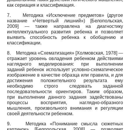
как сериация и классификация.
7.
Методика «Исключение предметов» (другое
название «Четвертый лишний»)
[
Белопольская,
2009
]
—
также направлена на диагностику
интеллектуального развития ребенка и позволяет
выявить способность ребенка к обобщению и
классификации.
8.
Методика «Схематизация»
[
Холмовская, 1978
]
—
отражает уровень овладения ребенком действиями
наглядного моделирования: при выполнении
заданий ребенок использует условно-схематическое
изображение в качестве образца или правила, и для
достижения положительного результата ему
необходимо строго следовать заданной
последовательности ориентиров. Таким образом,
при выполнении данного задания задействованы
процессы восприятия, наглядно-образного
мышления, произвольного внимания и регуляции
своей деятельности ребенком.
9.
Методика «Понимание смысла сюжетных
картинок»
[
Белопольская, 2008
]
—
позволяет