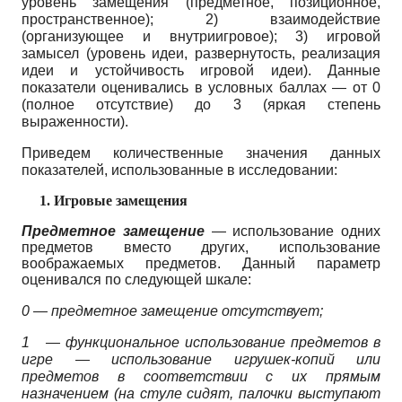
уровень замещения (предметное, позиционное,
пространственное);
2)
взаимодействие
(организующее и внутриигровое);
3)
игровой
замысел (уровень идеи, развернутость, реализация
идеи и устойчивость игровой идеи). Данные
показатели оценивались в условных баллах
—
от
0
(полное отсутствие) до
3
(яркая степень
выраженности).
Приведем количественные значения данных
показателей, использованные в исследовании:
1.
Игровые замещения
Предметное замещение
—
использование одних
предметов вместо других, использование
воображаемых предметов. Данный параметр
оценивался по следующей шкале:
0 —
предметное замещение отсутствует;
1
—
функциональное использование предметов в
игре
—
использование игрушек-копий или
предметов в соответствии с их прямым
назначением (на стуле сидят, палочки выступают