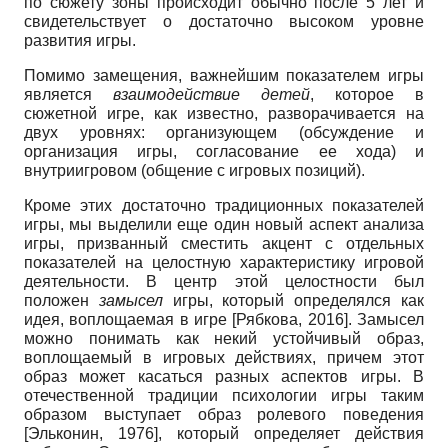
по сюжету зоны происходит обычно после
5
лет и
свидетельствует о достаточно высоком уровне
развития игры.
Помимо замещения, важнейшим показателем игры
является
взаимодействие детей
, которое в
сюжетной игре, как известно, разворачивается на
двух уровнях: организующем (обсуждение и
организация игры, согласование ее хода) и
внутриигровом (общение с игровых позиций).
Кроме этих достаточно традиционных показателей
игры, мы выделили еще один новый аспект анализа
игры, призванный сместить акцент с отдельных
показателей на целостную характеристику игровой
деятельности. В центр этой целостности был
положен
замысел
игры, который определялся как
идея, воплощаемая в игре
[
Рябкова, 2016
]
.
Замысел
можно понимать как некий устойчивый образ,
воплощаемый в игровых действиях, причем этот
образ может касаться разных аспектов игры. В
отечественной традиции психологии игры таким
образом выступает образ ролевого поведения
[
Эльконин, 1976
]
,
который определяет действия