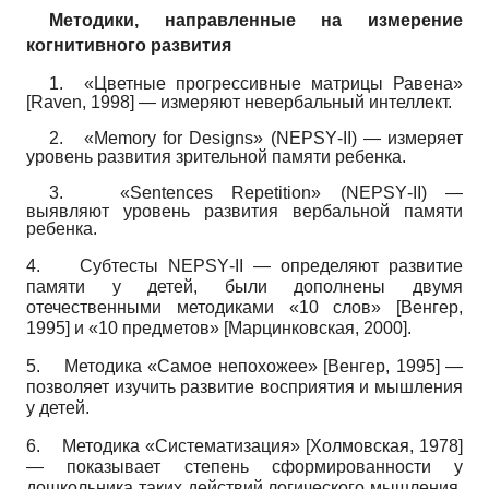
Методики, направленные
на измерение
когнитивного развития
1.
«Цветные прогрессивные матрицы Равена»
[
Raven, 1998
]
—
измеряют невербальный интеллект.
2.
«
Memory
for
Designs
» (
NEPSY
-
II
) —
измеряет
уровень развития зрительной памяти ребенка.
3.
«
Sentences
Repetition
» (
NEPSY
-
II
) —
выявляют уровень развития вербальной памяти
ребенка.
4.
Субтесты
NEPSY
-
II
—
определяют развитие
памяти у детей, были дополнены двумя
отечественными методиками
«10
слов»
[
Венгер,
1995
]
и
«10
предметов»
[
Марцинковская, 2000
]
.
5.
Методика «Самое непохожее»
[
Венгер, 1995
]
—
позволяет изучить развитие восприятия и мышления
у детей.
6.
Методика «Систематизация»
[
Холмовская, 1978
]
—
показывает степень сформированности у
дошкольника таких действий логического мышления,