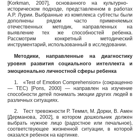
[
Korkman, 2007
]
,
основанного на культурно-
историческом подходе, представленном в работах
А.Р. Лурии. Выбранные из комплекса субтесты были
дополнены рядом часто применяемых
отечественных методик, направленных на
выявление тех же способностей ребенка.
Рассмотрим конкретный методический
инструментарий, использованный в исследовании.
Методики, направленные на диагностику
уровня развития социального интеллекта и
эмоционально личностной сферы ребенка
1.
«
Test
of
Emotion
Comprehension
»
(сокращенно
—
TEC
)
[
Pons, 2000
]
—
направлен на изучение
способности детей понимать эмоции других людей в
различных ситуациях.
2.
Тест тревожности Р. Теммл, М. Дорки, В. Амен
[
Дерманова, 2002
]
,
в котором дошкольник должен
выбрать нужное лицо (радостное или печальное),
соответствующее жизненной ситуации, в которой
оказался ребенок на картинке.