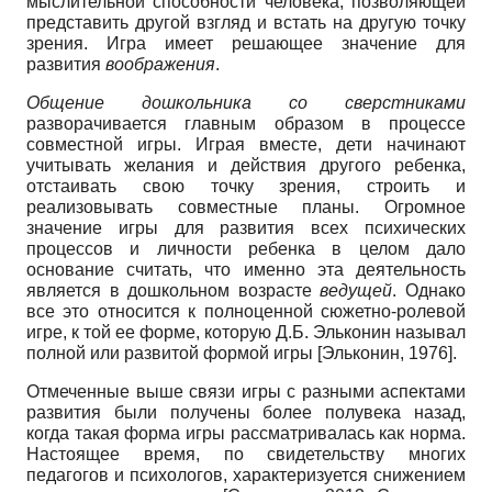
мыслительной способности человека, позволяющей
представить другой взгляд и встать на другую точку
зрения. Игра имеет решающее значение для
развития
воображения
.
Общение дошкольника со сверстниками
разворачивается главным образом в процессе
совместной игры. Играя вместе, дети начинают
учитывать желания и действия другого ребенка,
отстаивать свою точку зрения, строить и
реализовывать совместные планы. Огромное
значение игры для развития всех психических
процессов и личности ребенка в целом дало
основание считать, что именно эта деятельность
является в дошкольном возрасте
ведущей
. Однако
все это относится к полноценной сюжетно-ролевой
игре, к той ее форме, которую Д.Б. Эльконин называл
полной или развитой формой игры
[
Эльконин, 1976
]
.
Отмеченные выше связи игры с разными аспектами
развития были получены более полувека назад,
когда такая форма игры рассматривалась как норма.
Настоящее время, по свидетельству многих
педагогов и психологов, характеризуется снижением