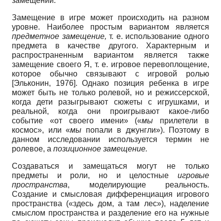
замещений.
Замещение в игре может происходить на разном
уровне. Наиболее простым вариантом является
предметное замещение,
т. е. использование одного
предмета в качестве другого. Характерным и
распространенным вариантом является также
замещение своего Я, т. е. игровое перевоплощение,
которое обычно связывают с игровой ролью
[
Эльконин, 1976
]
.
Однако позиция ребенка в игре
может быть не только ролевой, но и режиссерской,
когда дети разыгрывают сюжеты с игрушками, и
реальной, когда они проигрывают какое-либо
событие «от своего имени» («
мы
прилетели в
космос», или «
мы
попали в джунгли»). Поэтому в
данном исследовании используется термин не
ролевое, а
позиционное замещение.
Создаваться и замещаться могут не только
предметы и роли, но и целостные
игровые
пространства
, моделирующие реальность.
Создание и смысловая дифференциация игрового
пространства («здесь дом, а там лес»), наделение
смыслом пространства и разделение его на нужные