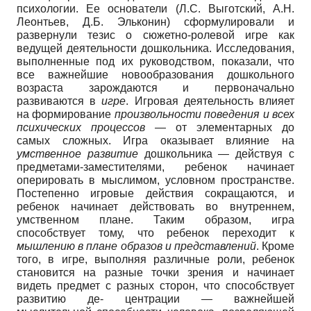
психологии. Ее основатели (Л.С. Выготский, А.Н.
Леонтьев, Д.Б. Эльконин) сформулировали и
развернули тезис о сюжетно-ролевой игре как
ведущей деятельности дошкольника. Исследования,
выполненные под их руководством, показали, что
все важнейшие новообразования дошкольного
возраста зарождаются и первоначально
развиваются в
игре
. Игровая деятельность влияет
на формирование
произвольности поведения и всех
психических процессов
—
от элементарных до
самых сложных. Игра оказывает влияние на
умственное развитие
дошкольника
—
действуя с
предметами-заместителями, ребенок начинает
оперировать в мыслимом, условном пространстве.
Постепенно игровые действия сокращаются, и
ребенок начинает действовать во внутреннем,
умственном плане. Таким образом, игра
способствует тому, что ребенок переходит к
мышлению в плане образов и представлений
. Кроме
того, в игре, выполняя различные роли, ребенок
становится на разные точки зрения и начинает
видеть предмет с разных сторон, что способствует
развитию де- центрации
—
важнейшей