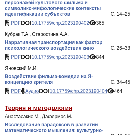
персонажей культового фильма и
символико-мифологические контексты
идентификации субъектов
С. 14–25
DOI
PDF
10.17759/chp.2023190402
365
Кубрак Т.А., Старостина А.А.
Нарративная транспортация как фактор
психологического воздействия кино
С. 26–33
DOI
PDF
10.17759/chp.2023190403
844
Яновский М.И.
Воздействие фильма-комедии на Я-
концепцию зрителя
С. 34–45
DOI
PDF
Аудио
10.17759/chp.2023190404
464
Теория и методология
Анастасакис М., Дафермос М.
Исследование парадоксов в развитии
математического мышления: культурно-