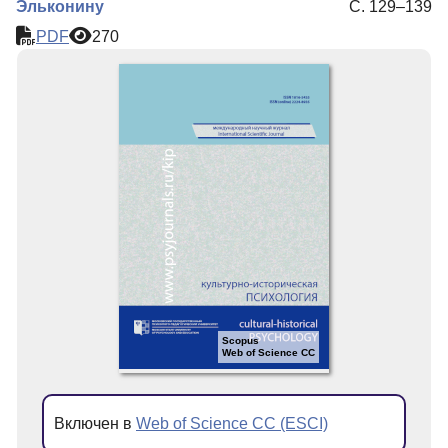
Эльконину
С. 129–139
PDF
270
Scopus
Web of Science CC
Включен в
Web of Science CC (ESCI)