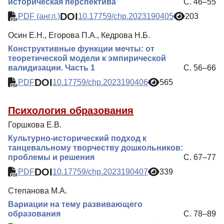
историческая перспектива
С. 46–55
DOI
PDF (англ.)
10.17759/chp.2023190405
203
Осин Е.Н., Егорова П.А., Кедрова Н.Б.
Конструктивные функции мечты: от
теоретической модели к эмпирической
валидизации. Часть 1
С. 56–66
DOI
PDF
10.17759/chp.2023190406
565
Психология образования
Горшкова Е.В.
Культурно-исторический подход к
танцевальному творчеству дошкольников:
проблемы и решения
С. 67–77
DOI
PDF
10.17759/chp.2023190407
339
Степанова М.А.
Вариации на тему развивающего
образования
С. 78–89