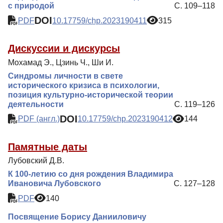
с природой
С. 109–118
DOI
PDF
10.17759/chp.2023190411
315
Дискуссии и дискурсы
Мохамад Э., Цзинь Ч., Ши И.
Синдромы личности в свете
исторического кризиса в психологии,
позиция культурно-исторической теории
деятельности
С. 119–126
DOI
PDF (англ.)
10.17759/chp.2023190412
144
Памятные даты
Лубовский Д.В.
К 100-летию со дня рождения Владимира
Ивановича Лубовского
С. 127–128
PDF
140
Посвящение Борису Данииловичу