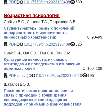
DOI
PDF
10.17759/chp.2023190408
580
Возрастная психология
Собкин В.С., Лыкова Т.А., Петракова А.В.
Студенты-актеры разных поколений:
инвариантность и изменчивость
личностных характеристик
С. 90–99
DOI
PDF
10.17759/chp.2023190409
325
Сиах П.Ч., Онг С.Х., Тан С.Х., Тан С.М.
Культурные ценности: их связь с
аттитюдами и поведением в отношении
пожилых людей
С. 100–108
DOI
PDF (англ.)
10.17759/chp.2023190410
195
Шаталова О.В.
Психологическое восстановление и
связь с природой с точки зрения
«восходящего» и «нисходящего»
подходов к пониманию взаимодействия