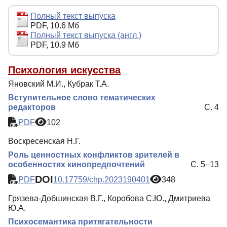
Редакционная политика
Полный текст выпуска
PDF, 10.6 Мб
Индексирование
Полный текст выпуска (англ.)
PDF, 10.9 Мб
Для авторов
Рубрики
Психология искусства
Яновский М.И., Кубрак Т.А.
Препринты
Вступительное слово тематических
Подписка
редакторов
С. 4
Контакты
PDF
102
Воскресенская Н.Г.
Роль ценностных конфликтов зрителей в
особенностях кинопредпочтений
С. 5–13
DOI
PDF
10.17759/chp.2023190401
348
Грязева-Добшинская В.Г., Коробова С.Ю., Дмитриева
Ю.А.
Психосемантика притягательности