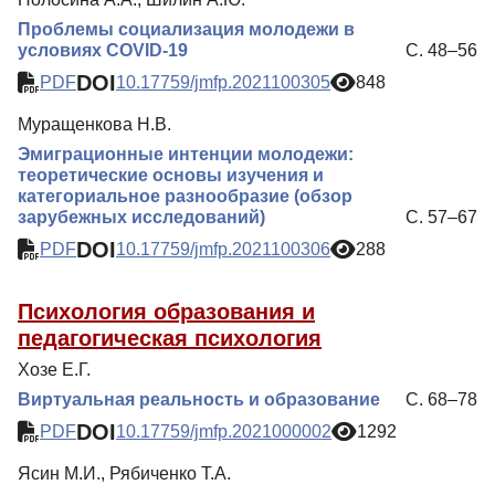
Проблемы социализация молодежи в
условиях COVID-19
С. 48–56
DOI
PDF
10.17759/jmfp.2021100305
848
Муращенкова Н.В.
Эмиграционные интенции молодежи:
теоретические основы изучения и
категориальное разнообразие (обзор
зарубежных исследований)
С. 57–67
DOI
PDF
10.17759/jmfp.2021100306
288
Психология образования и
педагогическая психология
Хозе Е.Г.
Виртуальная реальность и образование
С. 68–78
DOI
PDF
10.17759/jmfp.2021000002
1292
Ясин М.И., Рябиченко Т.А.