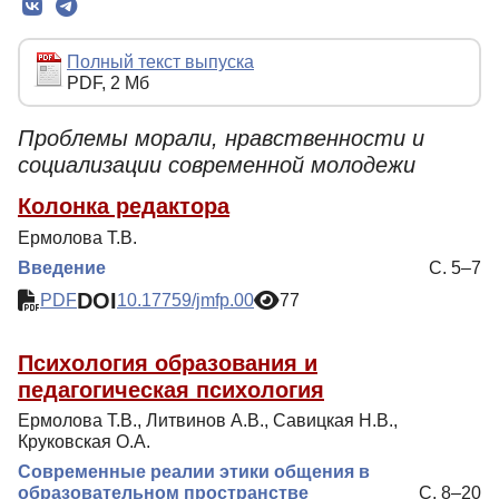
Редколлегия
Редакционная политика
Полный текст выпуска
PDF, 2 Мб
Индексирование
Для авторов
Проблемы морали, нравственности и
социализации современной молодежи
Рубрики
Колонка редактора
Препринты
Ермолова Т.В.
Подписка
Введение
С. 5–7
Контакты
DOI
PDF
10.17759/jmfp.00
77
Психология образования и
педагогическая психология
Ермолова Т.В., Литвинов А.В., Савицкая Н.В.,
Круковская О.А.
Современные реалии этики общения в
образовательном пространстве
С. 8–20