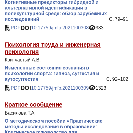
Когнитивные предикторы гибридной и
альтернативной идентификации в
поликультурной среде: обзор зарубежных
исследований
С. 79–91
DOI
PDF
10.17759/jmfp.2021100308
383
Психология труда и инженерная
психология
Квитчастый А.В.
Измененные состояния сознания в
психологии спорта: гипноз, суггестия и
аутосуггестия
С. 92–102
DOI
PDF
10.17759/jmfp.2021100309
1323
Краткое сообщение
Басилова Т.А.
О методическом пособии «Практические
методы исследования в образовании:
Критическое руководство для