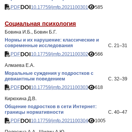
DOI
PDF
10.17759/jmfp.2021100301
585
Социальная психология
Бовина И.Б., Бовин Б.Г.
Нормы и их нарушение: классические и
современные исследования
С. 21–31
DOI
PDF
10.17759/jmfp.2021100302
566
Алмаева Е.А.
Моральные суждения у подростков с
девиантным поведением
С. 32–39
DOI
PDF
10.17759/jmfp.2021100303
618
Кирюхина Д.В.
Общение подростков в сети Интернет:
границы нормативности
С. 40–47
DOI
PDF
10.17759/jmfp.2021100304
1005
Полосина А.А., Шилин А.Ю.