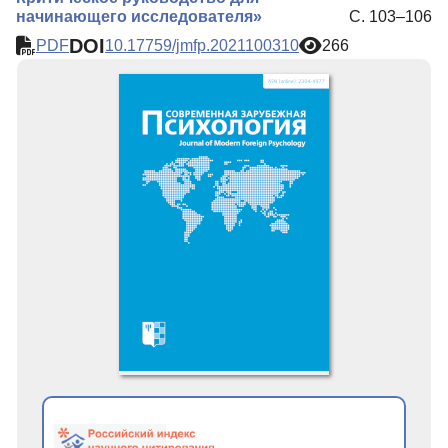
начинающего исследователя»
С. 103–106
DOI
PDF
10.17759/jmfp.2021100310
266