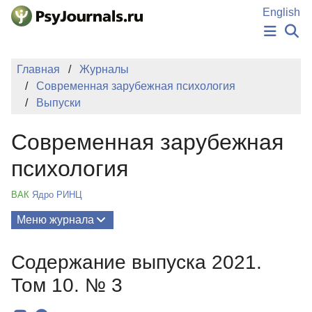
Перейти к основному содержанию
English
НОВОСТИ
Главная
Журналы
ИЗДАНИЯ
Современная зарубежная психология
АВТОРЫ
Выпуски
ПОДАТЬ РУКОПИСЬ
БАЗА ЗНАНИЙ
Современная зарубежная
КЛЮЧЕВЫЕ СЛОВА
Регистрация
Вход
психология
ВАК
Ядро РИНЦ
Меню журнала
Выпуски
Содержание выпуска 2021.
О Журнале
Том 10. № 3
Миссия