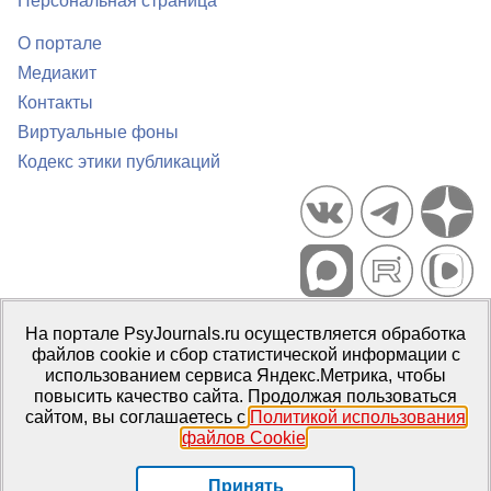
Персональная страница
О портале
Медиакит
Контакты
Виртуальные фоны
Кодекс этики публикаций
Портал психологических изданий PsyJournals.ru, 2007–2026
На портале PsyJournals.ru осуществляется обработка
Правила использования материалов
файлов cookie и сбор статистической информации с
Свидетельство регистрации СМИ
Эл № ФС77-66447 от 14 июля
использованием сервиса Яндекс.Метрика, чтобы
2016 г.
повысить качество сайта. Продолжая пользоваться
сайтом, вы соглашаетесь с
Политикой использования
Издатель:
ФГБОУ ВО МГППУ
файлов Cookie
.
Репозиторий открытого доступа
Принять