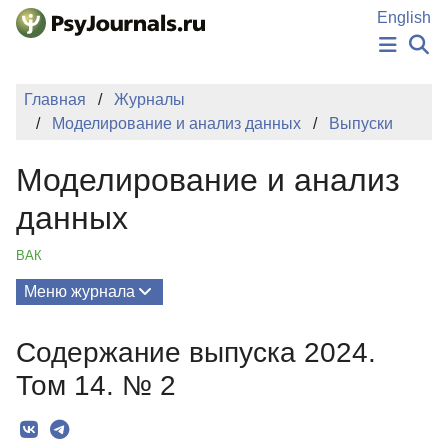
Перейти к основному содержанию
English
НОВОСТИ
Главная
Журналы
ИЗДАНИЯ
Моделирование и анализ данных
Выпуски
АВТОРЫ
ПОДАТЬ РУКОПИСЬ
Моделирование и анализ
БАЗА ЗНАНИЙ
КЛЮЧЕВЫЕ СЛОВА
данных
Регистрация
Вход
ВАК
Меню журнала
Выпуски
Содержание выпуска 2024.
О Журнале
Том 14. № 2
Редколлегия
Редакционная политика