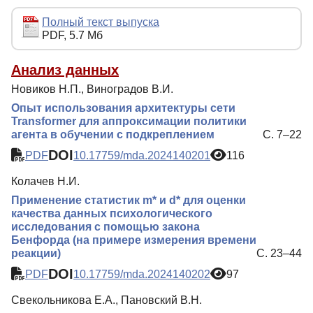
Индексирование
Полный текст выпуска
PDF, 5.7 Мб
Для авторов
Рубрики
Анализ данных
Новиков Н.П., Виноградов В.И.
Подписка
Опыт использования архитектуры сети
Контакты
Transformer для аппроксимации политики
агента в обучении c подкреплением
С. 7–22
DOI
PDF
10.17759/mda.2024140201
116
Колачев Н.И.
Применение статистик m* и d* для оценки
качества данных психологического
исследования с помощью закона
Бенфорда (на примере измерения времени
реакции)
С. 23–44
DOI
PDF
10.17759/mda.2024140202
97
Свекольникова Е.А., Пановский В.Н.