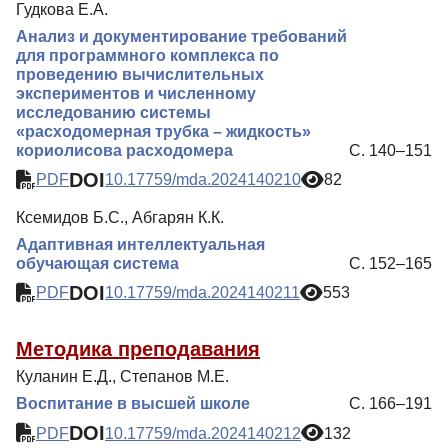
Гудкова Е.А.
Анализ и документирование требований
для программного комплекса по
проведению вычислительных
экспериментов и численному
исследованию системы
«расходомерная трубка – жидкость»
кориолисова расходомера
С. 140–151
DOI
PDF
10.17759/mda.2024140210
82
Ксемидов Б.С., Абгарян К.К.
Адаптивная интеллектуальная
обучающая система
С. 152–165
DOI
PDF
10.17759/mda.2024140211
553
Методика преподавания
Куланин Е.Д., Степанов М.Е.
Воспитание в высшей школе
С. 166–191
DOI
PDF
10.17759/mda.2024140212
132