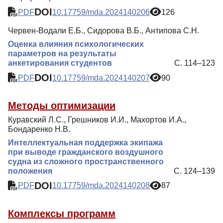
DOI
PDF
10.17759/mda.2024140206
126
Червен-Водали Е.Б., Сидорова В.Б., Антипова С.Н.
Оценка влияния психологических
параметров на результаты
анкетирования студентов
С. 114–123
DOI
PDF
10.17759/mda.2024140207
90
Методы оптимизации
Куравский Л.С., Грешников И.И., Махортов И.А.,
Бондаренко Н.В.
Интеллектуальная поддержка экипажа
при выводе гражданского воздушного
судна из сложного пространственного
положения
С. 124–139
DOI
PDF
10.17759/mda.2024140208
87
Комплексы программ