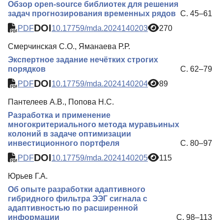
Обзор open-source библиотек для решения
задач прогнозирования временных рядов
С. 45–61
DOI
PDF
10.17759/mda.2024140203
270
Смерчинская С.О., Яманаева Р.Р.
Экспертное задание нечётких строгих
порядков
С. 62–79
DOI
PDF
10.17759/mda.2024140204
89
Пантелеев А.В., Попова Н.С.
Разработка и применение
многокритериального метода муравьиных
колоний в задаче оптимизации
инвестиционного портфеля
С. 80–97
DOI
PDF
10.17759/mda.2024140205
115
Юрьев Г.А.
Об опыте разработки адаптивного
гибридного фильтра ЭЭГ сигнала с
адаптивностью по расширенной
информации
С. 98–113