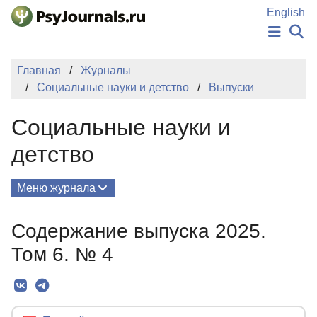
Перейти к основному содержанию
English
НОВОСТИ
Главная
Журналы
ИЗДАНИЯ
Социальные науки и детство
Выпуски
АВТОРЫ
ПОДАТЬ РУКОПИСЬ
Социальные науки и
БАЗА ЗНАНИЙ
КЛЮЧЕВЫЕ СЛОВА
детство
Регистрация
Вход
Меню журнала
Выпуски
Содержание выпуска 2025.
О Журнале
Том 6. № 4
Миссия
Редколлегия