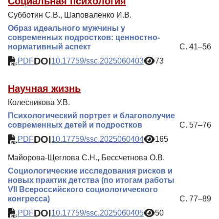
Социальная психология
Субботин С.В., Шаповаленко И.В.
Образ идеального мужчины у
современных подростков: ценностно-
нормативный аспект
С. 41–56
DOI
PDF
10.17759/ssc.2025060403
73
Научная жизнь
Колесникова У.В.
Психологический портрет и благополучие
современных детей и подростков
С. 57–76
DOI
PDF
10.17759/ssc.2025060404
165
Майорова-Щеглова С.Н., Бессчетнова О.В.
Социологические исследования рисков и
новых практик детства (по итогам работы
VII Всероссийского социологического
конгресса)
С. 77–89
DOI
PDF
10.17759/ssc.2025060405
50