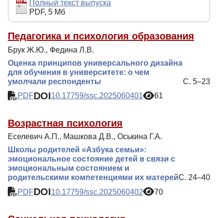
Редакционная политика
Полный текст выпуска
PDF, 5 Мб
Индексирование
Для авторов
Педагогика и психология образования
Брук Ж.Ю., Федина Л.В.
Рубрики
Оценка принципов универсального дизайна
Контакты
для обучения в университете: о чем
умолчали респонденты
С. 5–23
DOI
PDF
10.17759/ssc.2025060401
61
Возрастная психология
Еселевич А.П., Машкова Д.В., Оськина Г.А.
Школы родителей «Азбука семьи»:
эмоциональное состояние детей в связи с
эмоциональным состоянием и
родительскими компетенциями их матерей
С. 24–40
DOI
PDF
10.17759/ssc.2025060402
70