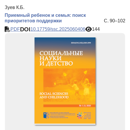
Зуев К.Б.
Приемный ребенок и семья: поиск
приоритетов поддержки
С. 90–102
DOI
PDF
10.17759/ssc.2025060406
144