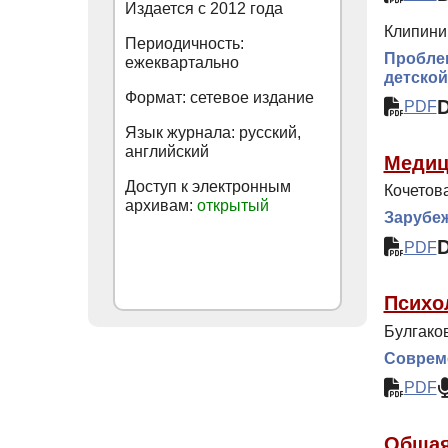
Издается с
2012
года
Клипинин
Периодичность:
Проблем
ежеквартально
детской
Формат: сетевое издание
PDF
Язык журнала: русский,
английский
Медиц
Доступ к электронным
Кочетова
архивам:
открытый
Зарубеж
PDF
Психо
Булгаков
Соврем
PDF
Общая