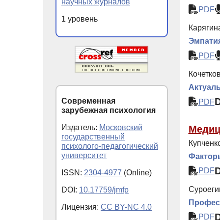
научных журналов
PDF
1 уровень
Карягина
Эмпати
PDF
Кочетков
Актуал
Современная
PDF
зарубежная психология
Издатель:
Московский
Медиц
государственный
Купченко
психолого-педагогический
университет
Факторы
PDF
ISSN:
2304-4977
(Online)
Суроеги
DOI:
10.17759/jmfp
Професс
Лицензия:
CC BY-NC 4.0
PDF