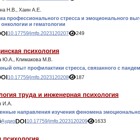
а Н.В., Хаин А.Е.
а профессионального стресса и эмоционального выг
 онкологии и гематологии
DOI
10.17759/jmfp.2023120207
249
инская психология
 Ю.А., Климакова М.В.
ный опыт профилактики стресса, связанного с пандем
DOI
10.17759/jmfp.2023120208
187
логия труда и инженерная психология
 И.А.
енные направления изучения феномена эмоционально
DOI
Аудио
10.17759/jmfp.2023120209
1633
 психология