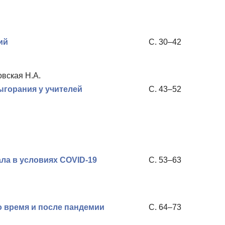
ий
С. 30–42
овская Н.А.
горания у учителей
С. 43–52
ла в условиях COVID-19
С. 53–63
 время и после пандемии
С. 64–73