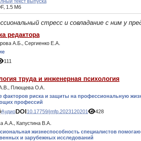
лный текст выпуска
F, 1.5 Мб
ссиональный стресс и совладание с ним у пр
ка редактора
ова А.Б., Сергиенко Е.А.
ие
111
логия труда и инженерная психология
А.В., Плющева О.А.
е факторов риска и защиты на профессиональную жиз
ющих профессий
DOI
Аудио
10.17759/jmfp.2023120201
428
 А.А., Капустина В.А.
сиональная жизнеспособность специалистов помогаю
твенных и зарубежных исследований