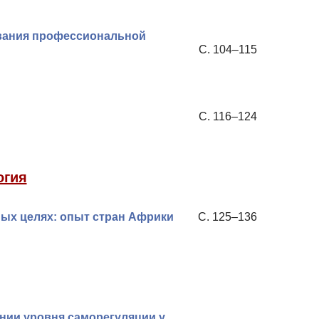
вания профессиональной
С. 104–115
С. 116–124
огия
ных целях: опыт стран Африки
С. 125–136
нии уровня саморегуляции у