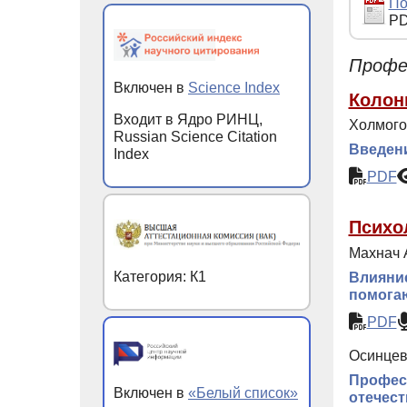
По
PD
Профе
Включен в
Science Index
Колон
Входит в Ядро РИНЦ,
Холмогор
Russian Science Citation
Введен
Index
PDF
Психо
Махнач 
Категория: К1
Влияни
помога
PDF
Осинцева
Профес
Включен в
«Белый список»
отечес