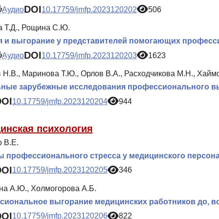
DOI
Аудио
10.17759/jmfp.2023120202
506
 Т.Д., Рощина С.Ю.
я и выгорание у представителей помогающих професс
DOI
Аудио
10.17759/jmfp.2023120203
1623
 Н.В., Маринова Т.Ю., Орлов В.А., Расходчикова М.Н., Хайм
ьные зарубежные исследования профессионального вы
DOI
10.17759/jmfp.2023120204
944
инская психология
 В.Е.
 профессионального стресса у медицинского персона
DOI
10.17759/jmfp.2023120205
346
на А.Ю., Холмогорова А.Б.
иональное выгорание медицинских работников до, во
DOI
10.17759/jmfp.2023120206
822