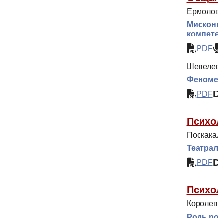
Ермолова
Мискон
компет
PDF
Шевелев
Феноме
PDF
Психо
Поскакал
Театрал
PDF
Психо
Королев
Роль ро