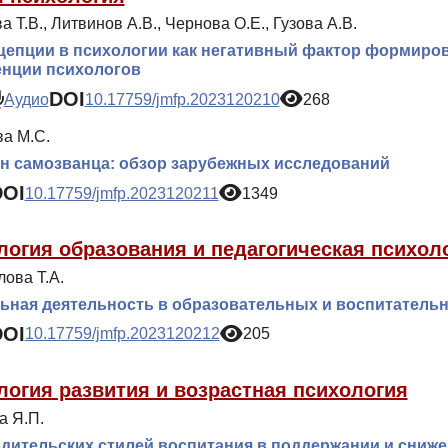
 Т.В., Литвинов А.В., Чернова О.Е., Гузова А.В.
цепции в психологии как негативный фактор формиро
енции психологов
DOI
Аудио
10.17759/jmfp.2023120210
268
а М.С.
н самозванца: обзор зарубежных исследований
DOI
10.17759/jmfp.2023120211
1349
логия образования и педагогическая психол
ова Т.А.
ьная деятельность в образовательных и воспитатель
DOI
10.17759/jmfp.2023120212
205
логия развития и возрастная психология
а Я.П.
дительских стилей воспитания в поддержании и сниже