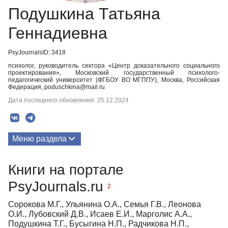
Подушкина Татьяна
Геннадиевна
PsyJournalsID: 3418
психолог, руководитель сектора «Центр доказательного социального
проектирования», Московский государственный психолого-
педагогический университет (ФГБОУ ВО МГППУ), Москва, Российская
Федерация, poduschkina@mail.ru
Дата последнего обновления: 25.12.2024
Меню раздела
Публикации
Книги на портале
Медиа-материалы
PsyJournals.ru
2
Сорокова М.Г., Ульянина О.А., Семья Г.В., Леонова
О.И., Лубовский Д.В., Исаев Е.И., Марголис А.А.,
Подушкина Т.Г., Бусыгина Н.П., Радчикова Н.П.,