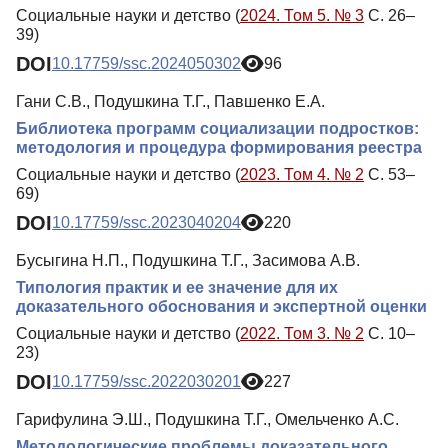
Социальные науки и детство (
2024. Том 5. № 3
С. 26–
39)
DOI
10.17759/ssc.2024050302
96
Гани С.В., Подушкина Т.Г., Павшенко Е.А.
Библиотека программ социализации подростков:
методология и процедура формирования реестра
Социальные науки и детство (
2023. Том 4. № 2
С. 53–
69)
DOI
10.17759/ssc.2023040204
220
Бусыгина Н.П., Подушкина Т.Г., Засимова А.В.
Типология практик и ее значение для их
доказательного обоснования и экспертной оценки
Социальные науки и детство (
2022. Том 3. № 2
С. 10–
23)
DOI
10.17759/ssc.2022030201
227
Гарифулина Э.Ш., Подушкина Т.Г., Омельченко А.С.
Методологические проблемы доказательного