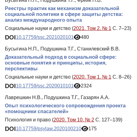
Бусыгина Н.П., Подушкина Т.Г., Фреик Н.В.
Реестры практик как механизм доказательной
социальной политики в сфере защиты детства:
анализ международного опыта
Социальные науки и детство (
2021. Том 2. № 1
С. 7–23)
DOI
10.17759/ssc.2021020101
480
Бусыгина Н.П., Подушкина Т.Г., Станилевский В.В.
Доказательный подход в социальной сфере:
основные понятия и принципы, история,
перспективы
Социальные науки и детство (
2020. Том 1. № 1
С. 8–26)
DOI
10.17759/ssc.2020010101
2324
Лаврешкин Н.В., Подушкина Т.Г., Газарян А.А.
Опыт психологического сопровождения проекта
«помощники спасателей»
Психология и право (
2020. Том 10. № 2
С. 127–139)
DOI
10.17759/psylaw.2020100210
175