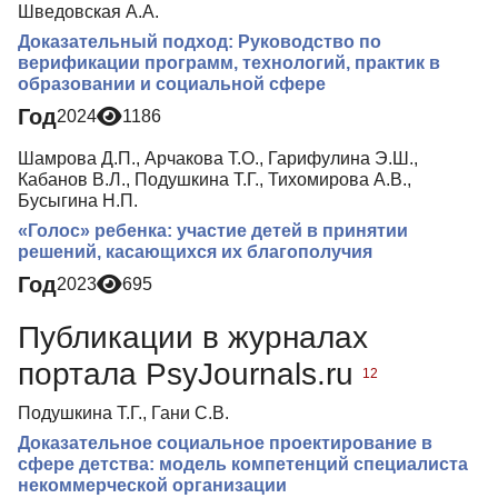
Шведовская А.А.
Доказательный подход: Руководство по
верификации программ, технологий, практик в
образовании и социальной сфере
Год
2024
1186
Шамрова Д.П., Арчакова Т.О., Гарифулина Э.Ш.,
Кабанов В.Л., Подушкина Т.Г., Тихомирова А.В.,
Бусыгина Н.П.
«Голос» ребенка: участие детей в принятии
решений, касающихся их благополучия
Год
2023
695
Публикации в журналах
портала PsyJournals.ru
12
Подушкина Т.Г., Гани С.В.
Доказательное социальное проектирование в
сфере детства: модель компетенций cпециалиста
некоммерческой организации