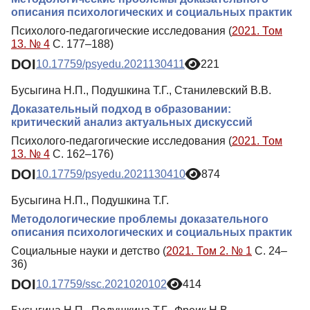
описания психологических и социальных практик
Психолого-педагогические исследования (
2021. Том
13. № 4
С. 177–188)
DOI
10.17759/psyedu.2021130411
221
Бусыгина Н.П., Подушкина Т.Г., Станилевский В.В.
Доказательный подход в образовании:
критический анализ актуальных дискуссий
Психолого-педагогические исследования (
2021. Том
13. № 4
С. 162–176)
DOI
10.17759/psyedu.2021130410
874
Бусыгина Н.П., Подушкина Т.Г.
Методологические проблемы доказательного
описания психологических и социальных практик
Социальные науки и детство (
2021. Том 2. № 1
С. 24–
36)
DOI
10.17759/ssc.2021020102
414