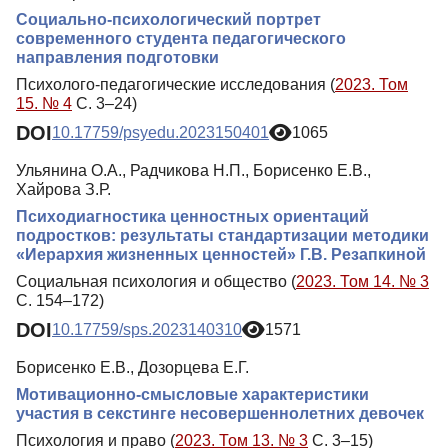
Социально-психологический портрет
современного студента педагогического
направления подготовки
Психолого-педагогические исследования (
2023. Том
15. № 4
С. 3–24)
DOI
10.17759/psyedu.2023150401
1065
Ульянина О.А., Радчикова Н.П., Борисенко Е.В.,
Хайрова З.Р.
Психодиагностика ценностных ориентаций
подростков: результаты стандартизации методики
«Иерархия жизненных ценностей» Г.В. Резапкиной
Социальная психология и общество (
2023. Том 14. № 3
С. 154–172)
DOI
10.17759/sps.2023140310
1571
Борисенко Е.В., Дозорцева Е.Г.
Мотивационно-смысловые характеристики
участия в секстинге несовершеннолетних девочек
Психология и право (
2023. Том 13. № 3
С. 3–15)