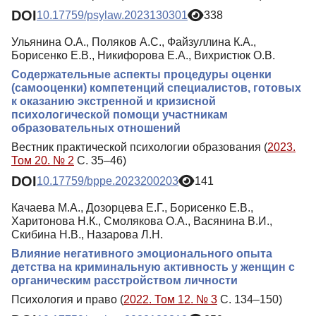
DOI
10.17759/psylaw.2023130301
338
Ульянина О.А., Поляков А.С., Файзуллина К.А.,
Борисенко Е.В., Никифорова Е.А., Вихристюк О.В.
Содержательные аспекты процедуры оценки
(самооценки) компетенций специалистов, готовых
к оказанию экстренной и кризисной
психологической помощи участникам
образовательных отношений
Вестник практической психологии образования (
2023.
Том 20. № 2
С. 35–46)
DOI
10.17759/bppe.2023200203
141
Качаева М.А., Дозорцева Е.Г., Борисенко Е.В.,
Харитонова Н.К., Смолякова О.А., Васянина В.И.,
Скибина Н.В., Назарова Л.Н.
Влияние негативного эмоционального опыта
детства на криминальную активность у женщин с
органическим расстройством личности
Психология и право (
2022. Том 12. № 3
С. 134–150)