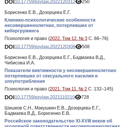
DOI
10.17759/psylaw.2022120312
250
Борисенко Е.В., Дозорцева Е.Г.
Клинико-психологические особенности
несовершеннолетних, потерпевших от
кибергруминга
Психология и право (
2022. Том 12. № 3
С. 66–76)
DOI
10.17759/psylaw.2022120306
508
Борисенко Е.В., Дозорцева Е.Г., Бадмаева В.Д.,
Чибисова И.А.
Показатели виктимности у несовершеннолетних
потерпевших от сексуального насилия и
злоупотребления
Психология и право (
2021. Том 11. № 2
С. 132–145)
DOI
10.17759/psylaw.2021110210
728
Шишков С.Н., Макушкин Е.В., Дозорцева Е.Г.,
Бадмаева В.Д., Борисенко Е.В.
Российское законодательство XI-XVIII веков об
уголовной ответственности несовершеннолетних