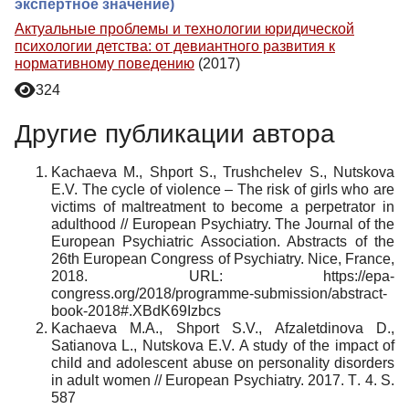
экспертное значение)
Актуальные проблемы и технологии юридической
психологии детства: от девиантного развития к
нормативному поведению
(2017)
324
Другие публикации автора
Kachaeva M., Shport S., Trushchelev S., Nutskova
E.V. The cycle of violence – The risk of girls who are
victims of maltreatment to become a perpetrator in
adulthood // European Psychiatry. The Journal of the
European Psychiatric Association. Abstracts of the
26th European Congress of Psychiatry. Nice, France,
2018. URL: https://epa-
congress.org/2018/programme-submission/abstract-
book-2018#.XBdK69Izbcs
Kachaeva M.A., Shport S.V., Afzaletdinova D.,
Satianova L., Nutskova E.V. A study of the impact of
child and adolescent abuse on personality disorders
in adult women // European Psychiatry. 2017.
Т
. 4. S.
587