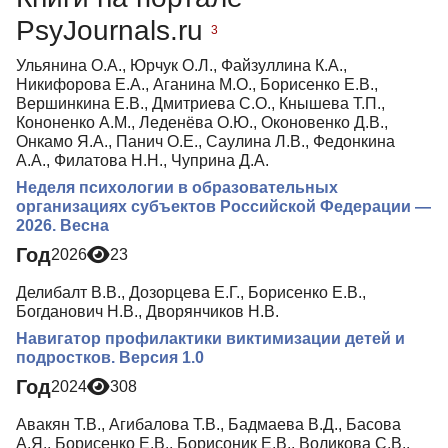
Медиа-материалы
PsyJournals.ru
3
Ульянина О.А., Юрчук О.Л., Файзуллина К.А.,
Никифорова Е.А., Аганина М.О., Борисенко Е.В.,
Вершинкина Е.В., Дмитриева С.О., Кнышева Т.П.,
Кононенко А.М., Леденёва О.Ю., Оконовенко Д.В.,
Онкамо Я.А., Панич О.Е., Саулина Л.В., Федонкина
А.А., Филатова Н.Н., Чуприна Д.А.
Неделя психологии в образовательных
организациях субъектов Российской Федерации —
2026. Весна
Год
2026
23
Делибалт В.В., Дозорцева Е.Г., Борисенко Е.В.,
Богданович Н.В., Дворянчиков Н.В.
Навигатор профилактики виктимизации детей и
подростков. Версия 1.0
Год
2024
308
Авакян Т.В., Агибалова Т.В., Бадмаева В.Д., Басова
А.Я., Борисенко Е.В., Борисоник Е.В., Воликова С.В.,