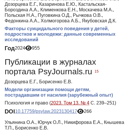
Дозорцева Е.Г., Казаринова Е.Ю., Кастальская-
Бороздина А.А., Клименкова Е.Н., Москачева М.А.,
Польская Н.А., Пуговкина О.Д., Рычкова О.В.,
Федонкина А.А., Холмогорова А.Б., Якубовская Д.К.
Факторы суицидального поведения у детей,
подростков и молодежи: данные современных
исследований
Год
2024
955
Публикации в журналах
портала PsyJournals.ru
15
Дозорцева Е.Г., Борисенко Е.В.
Модели организации помощи детям,
пострадавшим от насилия (зарубежный опыт)
Психология и право (
2023. Том 13. № 4
С. 239–251)
DOI
10.17759/psylaw.2023130417
266
Ульянина О.А., Юрчук О.Л., Никифорова Е.А., Кнышева
Т.П., Борисенко Е.В.