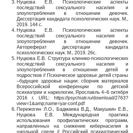
Нуцкова Е.В. Психологические аспекты
последствий сексуального насилия и
злоупотребления в отношении девочек.
Диссертация кандидата психологических наук. М.,
2019. 144 с.
Нуцкова Е.В. Психологические аспекты
последствий сексуального насилия и
злоупотребления в отношении девочек.
Автореферат
диссертации
кандидата
психологических
наук
.
М
., 2019. 26
с
.
Нуцкова Е.В. Структура клинико-психологических
последствий сексуального насилия и
злоупотребления в отношении детей и
подростков // Психическое здоровье детей страны
–будущее здоровье нации: сборник материалов
Всероссийской конференции по детской
психиатрии и наркологии, Ярославль 4–6 октября
2016 г. URL: https://psychiatr.ru/download/2763?
view=1&amp;name=yar-conf.pdf
Пережогин Л.О., Бадмаева В.Д., Макушкин Е.В.,
Нуцкова Е.В. Международная практика
использования профилактических программ,
направленных на снижение кибернасилия в
школьной среде // Российский психиатрический