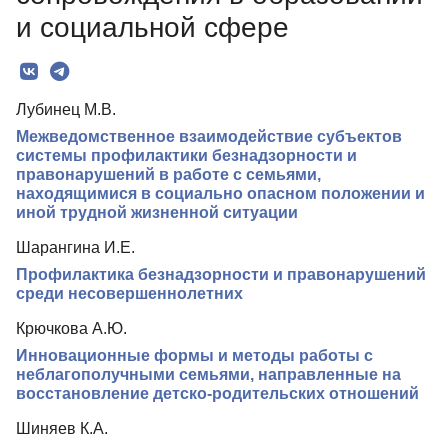
Редколлегия
и социальной сфере
Редакционная политика
Индексирование
Лубинец М.В.
Для авторов
Межведомственное взаимодействие субъектов
системы профилактики безнадзорности и
Рубрики
правонарушений в работе с семьями,
Контакты
находящимися в социально опасном положении и
иной трудной жизненной ситуации
Шарангина И.Е.
Профилактика безнадзорности и правонарушений
среди несовершеннолетних
Крючкова А.Ю.
Инновационные формы и методы работы с
неблагополучными семьями, направленные на
восстановление детско-родительских отношений
Шиняев К.А.