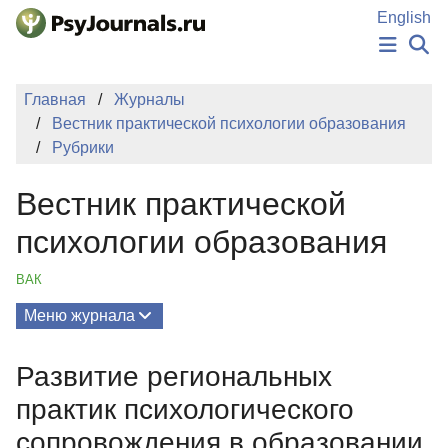
Перейти к основному содержанию
English
НОВОСТИ
Главная
Журналы
ИЗДАНИЯ
Вестник практической психологии образования
АВТОРЫ
Рубрики
ПОДАТЬ РУКОПИСЬ
БАЗА ЗНАНИЙ
Вестник практической
КЛЮЧЕВЫЕ СЛОВА
Регистрация
Вход
психологии образования
ВАК
Меню журнала
Выпуски
Развитие региональных
О Журнале
практик психологического
Миссия
сопровождения в образовании