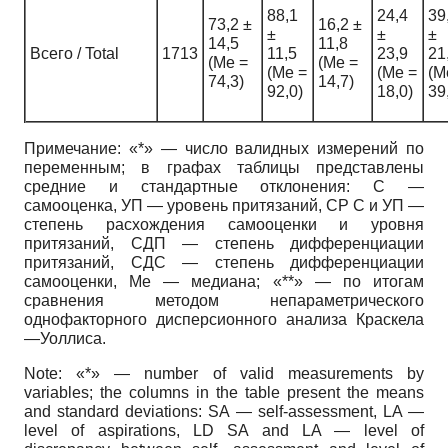
88,1
24,4
39
73,2 ±
16,2 ±
±
±
±
14,5
11,8
Всего / Total
1713
11,5
23,9
21
(Ме =
(Ме =
(Ме =
(Ме =
(М
74,3)
14,7)
92,0)
18,0)
39
Примечание: «*» — число валидных измерений по
переменным; в графах таблицы представлены
средние и стандартные отклонения: С —
самооценка, УП — уровень притязаний, СР С и УП —
степень расхождения самооценки и уровня
притязаний, СДП — степень дифференциации
притязаний, СДС — степень дифференциации
самооценки, Ме — медиана; «**» — по итогам
сравнения методом непараметрического
однофакторного дисперсионного анализа Краскела
—Уоллиса.
Note: «*» — number of valid measurements by
variables; the columns in the table present the means
and standard deviations: SA — self-assessment, LA —
level of aspirations, LD SA and LA — level of