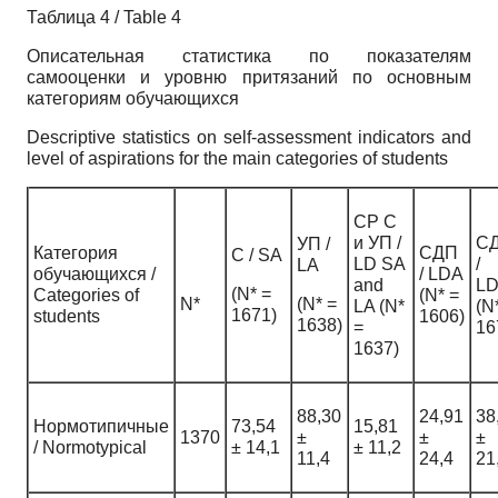
Таблица 4 / Table 4
Описательная статистика по показателям
самооценки и уровню притязаний по основным
категориям обучающихся
Descriptive statistics on self-assessment indicators and
level of aspirations for the main categories of students
СР С
и УП /
С
УП /
Категория
СДП
С / SA
LD SA
/
LA
обучающихся /
/ LDA
and
L
(N* =
Categories of
(N* =
N*
(N* =
LA (N*
(N
1671)
students
1606)
1638)
=
16
1637)
88,30
24,91
38
Нормотипичные
73,54
15,81
1370
±
±
±
/ Normotypical
± 14,1
± 11,2
11,4
24,4
21