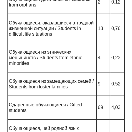
2
0,12
from orphans
Обучающиеся, оказавшиеся в трудной
жизненной ситуации / Students in
13
0,76
difficult life situations
Обучающиеся из этнических
меньшинств / Students from ethnic
4
0,23
minorities
Обучающиеся из замещающих семей /
9
0,52
Students from foster families
Одаренные обучающиеся / Gifted
69
4,03
students
Обучающиеся, чей родной язык