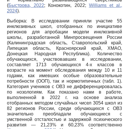
(
Быстрова, 2022
; Конокотин, 2022;
Williams et al.,
2024
).
Выборка: В исследовании приняли участие 55
инклюзивных школ, отобранных по инициативе
регионов для апробации модели инклюзивной
школы, разработанной Минпросвещения России
(Калининградская область, Ставропольский край,
Липецкая область, Красноярский край, ХМАО,
Донецкая Народная Республика). Количество
обучающихся, участвовавших в исследовании,
составляет 1713 обучающихся 4-х классов в
возрасте на момент обследования между 10 и 11
годами, как имевших особые образовательные
потребности (ООП), так и нормотипичных (табл. 1).
Категория учеников с ОВЗ не дифференцировалась
по нозологиям. Как показано нами в работе,
выполненной в 2022 г. на основе анализа
отобранных методом случайных чисел 3054 школ из
82 регионов России, среди обучающихся с ОВЗ
значительно преобладали обучающиеся с
умственной отсталостью и задержкой психического
развития — 21,23% и 60,23% соответственно