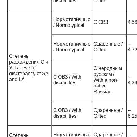
disabilities
Gifted
Нормотипичные
С ОВЗ
4,5
/ Normotypical
Нормотипичные
Одаренные /
–
/ Normotypical
Gifted
4,7
Степень
расхождения С и
УП / Level of
С неродным
discrepancy of SA
русским /
С ОВЗ / With
–
and LA
With a non-
disabilities
4,3
native
Russian
С ОВЗ / With
Одаренные /
–
disabilities
Gifted
6,2
Нормотипичные
Одаренные /
–
Степень