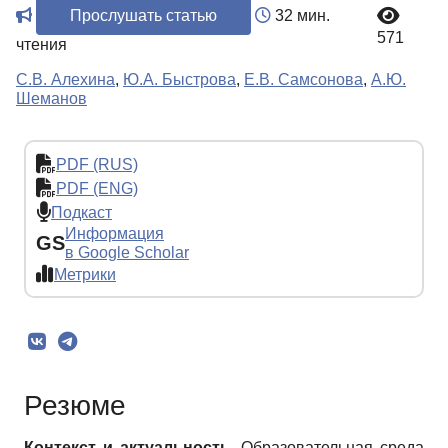
Прослушать статью
32 мин.
571
чтения
С.В. Алехина
,
Ю.А. Быстрова
,
Е.В. Самсонова
,
А.Ю.
Шеманов
PDF (RUS)
PDF (ENG)
Подкаст
Информация
GS
в Google Scholar
Метрики
Резюме
Контекст и актуальность.
Образовательная среда