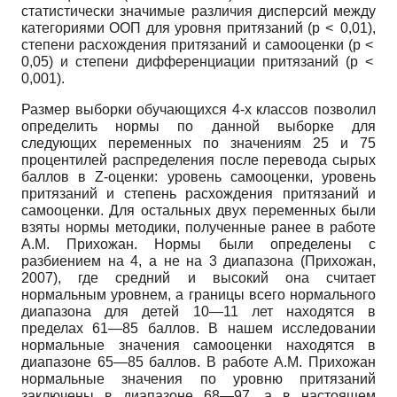
статистически значимые различия дисперсий между
категориями ООП для уровня притязаний (p < 0,01),
степени расхождения притязаний и самооценки (p <
0,05) и степени дифференциации притязаний (p <
0,001).
Размер выборки обучающихся 4-х классов позволил
определить нормы по данной выборке для
следующих переменных по значениям 25 и 75
процентилей распределения после перевода сырых
баллов в Z-оценки: уровень самооценки, уровень
притязаний и степень расхождения притязаний и
самооценки. Для остальных двух переменных были
взяты нормы методики, полученные ранее в работе
А.М. Прихожан. Нормы были определены с
разбиением на 4, а не на 3 диапазона (Прихожан,
2007), где средний и высокий она считает
нормальным уровнем, а границы всего нормального
диапазона для детей 10—11 лет находятся в
пределах 61—85 баллов. В нашем исследовании
нормальные значения самооценки находятся в
диапазоне 65—85 баллов. В работе А.М. Прихожан
нормальные значения по уровню притязаний
заключены в диапазоне 68—97, а в настоящем