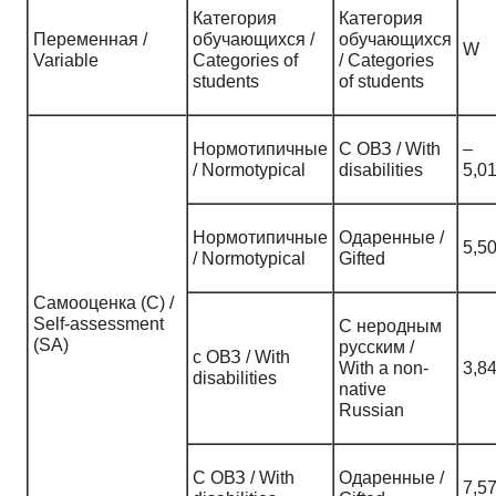
Категория
Категория
Переменная /
обучающихся /
обучающихся
W
Variable
Categories of
/ Categories
students
of students
Нормотипичные
С ОВЗ / With
–
/ Normotypical
disabilities
5,0
Нормотипичные
Одаренные /
5,5
/ Normotypical
Gifted
Самооценка (С) /
Self-assessment
С неродным
(SA)
русским /
с ОВЗ / With
With a non-
3,8
disabilities
native
Russian
С ОВЗ / With
Одаренные /
7,5