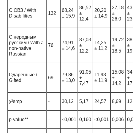
86,52
27,18
43
С ОВЗ / With
68,24
20,20
132
±
±
±
Disabilities
± 15,9
± 14,9
12,4
26,0
23
С неродным
87,03
19,72
38
русским / With a
74,91
14,25
76
±
±
±
non-native
± 14,6
± 11,2
12,2
18,5
19
Russian
91,05
15,08
34
Одаренные /
79,86
11,93
69
±
±
±
Gifted
± 13,0
± 11,9
7,47
14,2
17
χ²emp
-
30,12
5,17
24,57
8,69
12
p-value**
-
<0,001
0,160
<0,001
0,006
0,