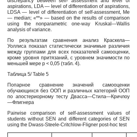
discrepancy between self- assessment and level of
aspirations, LDA — level of differentiation of aspirations,
LDSA — level of differentiation of self-assessment, Me
— median; «**» — based on the results of comparison
using the nonparametric one-way Kruskal—Wallis
analysis of variance.
По результатам сравнения анализ Краскела—
Уоллиса показал статистически значимые различия
между группами для всех показателей самооценки,
кроме уровня притязаний, с уровнем значимости по
меньшей мере p < 0,05 (табл. 4).
Таблица 5/ Table 5
Попарное сравнение значений самооценки
обучающихся без ООП и различных категорий ООП
по апостериорному тесту Двасса—Стила—Кричлоу
—Флигнера
Pairwise comparison of self-assessment values of
students without SEN and different categories of SEN
using the Dwass-Steele-Critchlow-Fligner post-hoc test