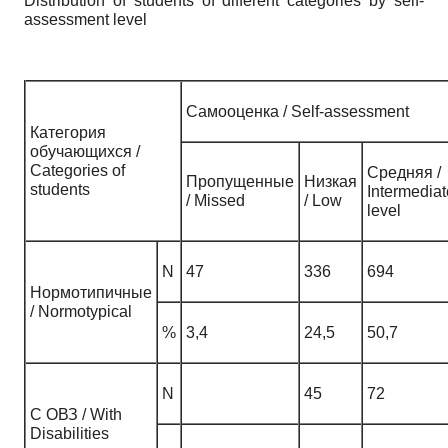
Distribution of students of different categories by self-
assessment level
Самооценка / Self-assessment
Категория
обучающихся /
Categories of
Средняя /
Пропущенные
Низкая
students
Intermediat
/ Missed
/ Low
level
N
47
336
694
Нормотипичные
/ Normotypical
%
3,4
24,5
50,7
N
45
72
С ОВЗ / With
Disabilities