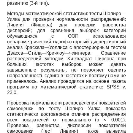
развитию (3-й тип).
Методы математической статистики: тесты Шапиро—
Уилка для проверки нормальности распределений;
Ливиня (Фишера) для проверки равенства
дисперсий; для сравнения выборок категорий
обучающихся с ООП использовался
непараметрический однофакторный дисперсионный
анализ Краскела—Уоллиса с апостериорным тестом
Двасса—Стила—Кричлоу—Флигнера. Сравнение
распределений методом Хи-квадрат Пирсона при
больших частотах выборок может давать
завышенные результаты, не позволяет оценить
направленность сдвига в частотах и поэтому нами не
применялось. Анализ проводился на основе пакета
программ по математической статистике SPSS v.
23.0.
Проверка нормальности распределения показателей
самооценки по тесту Шапиро—Уилка показала
статистически достоверное отличие распределения
всех показателей от нормального (p < 0,001).
Проверка равенства дисперсии показателей
самооценки (тест Ливиня) также выявила