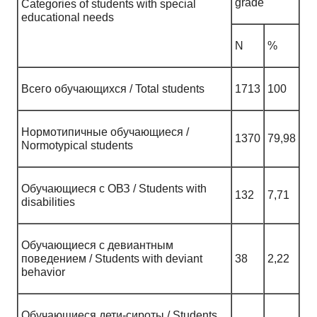
grade
Categories of students with special
educational needs
N
%
Всего обучающихся / Total students
1713
100
Нормотипичные обучающиеся /
1370
79,98
Normotypical students
Обучающиеся с ОВЗ / Students with
132
7,71
disabilities
Обучающиеся с девиантным
поведением / Students with deviant
38
2,22
behavior
Обучающиеся дети-сироты / Students