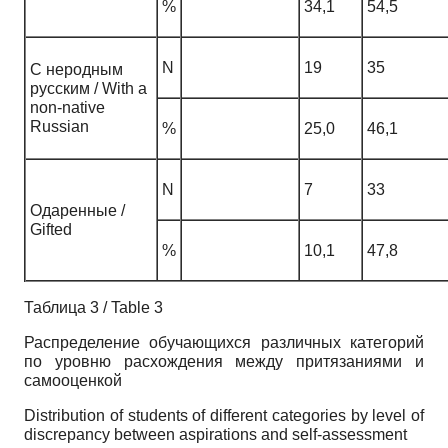
%
34,1
54,5
N
19
35
С неродным
русским / With a
non-native
Russian
%
25,0
46,1
N
7
33
Одаренные /
Gifted
%
10,1
47,8
Таблица 3 / Table 3
Распределение обучающихся различных категорий
по уровню расхождения между притязаниями и
самооценкой
Distribution of students of different categories by level of
discrepancy between aspirations and self-assessment