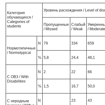
Уровень расхождения / Level of dis
Категория
обучающихся /
Categories of
Пропущенные
Слабый
Умеренн
students
/ Missed
/ Weak
/ Moderat
N
79
334
659
Нормотипичные
/ Normotypical
%
5,8
24,4
48,1
N
2
22
66
С ОВЗ / With
Disabilities
%
1,5
16,7
50,0
N
23
43
С неродным