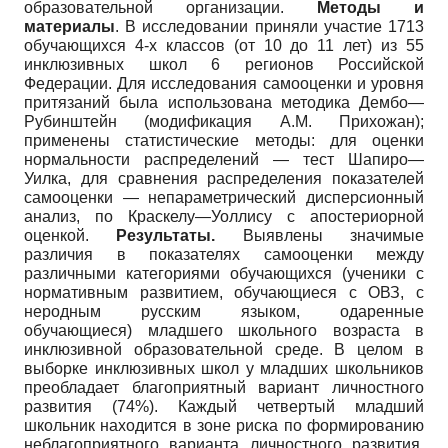
образовательной организации.
Методы и
материалы
. В исследовании приняли участие 1713
обучающихся 4-х классов (от 10 до 11 лет) из 55
инклюзивных школ 6 регионов Российской
Федерации. Для исследования самооценки и уровня
притязаний была использована методика Дембо—
Рубинштейн (модификация А.М. Прихожан);
применены статистические методы: для оценки
нормальности распределений — тест Шапиро—
Уилка, для сравнения распределения показателей
самооценки — непараметрический дисперсионный
анализ, по Краскелу—Уоллису с апостериорной
оценкой.
Результаты.
Выявлены значимые
различия в показателях самооценки между
различными категориями обучающихся (ученики с
нормативным развитием, обучающиеся с ОВЗ, с
неродным русским языком, одаренные
обучающиеся) младшего школьного возраста в
инклюзивной образовательной среде. В целом в
выборке инклюзивных школ у младших школьников
преобладает благоприятный вариант личностного
развития (74%). Каждый четвертый младший
школьник находится в зоне риска по формированию
неблагоприятного варианта личностного развития,