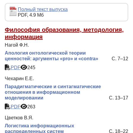
Индексирование
Полный текст выпуска
PDF, 4.9 Мб
Рубрики
Контакты
Философия образования, методология,
информация
Нагой Ф.Н.
Апология онтологической теории
ценностей: аргументы «pro» и «contra»
С. 7–12
PDF
245
Чехарин Е.Е.
Парадигматические и синтагматические
отношения в информационном
моделировании
С. 13–17
PDF
263
Цветков В.Я.
Логистика информационных
распределенных систем
С. 18–22