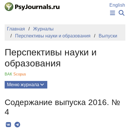
Перейти к основному содержанию
English
НОВОСТИ
Главная
Журналы
ИЗДАНИЯ
Перспективы науки и образования
Выпуски
АВТОРЫ
ПОДАТЬ РУКОПИСЬ
Перспективы науки и
БАЗА ЗНАНИЙ
КЛЮЧЕВЫЕ СЛОВА
образования
Регистрация
Вход
ВАК
Scopus
Меню журнала
Выпуски
Содержание выпуска 2016. №
О Журнале
4
Миссия
Редколлегия