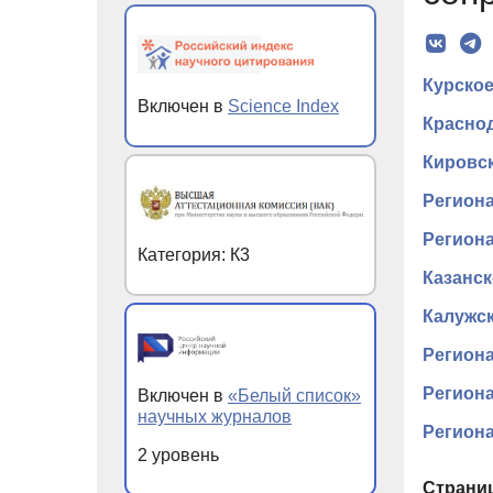
Курское
Включен в
Science Index
Красно
Кировс
Региона
Региона
Категория: К3
Казанск
Калужс
Регион
Региона
Включен в
«Белый список»
научных журналов
Региона
2 уровень
Страни