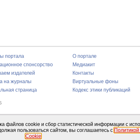
ы портала
О портале
ционное спонсорство
Медиакит
аем издателей
Контакты
а на журналы
Виртуальные фоны
льная страница
Кодекс этики публикаций
6
юля 2016 г.
тка файлов cookie и сбор статистической информации с ис
должая пользоваться сайтом, вы соглашаетесь с
Политикой
Cookie
.