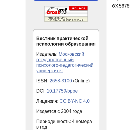
5
6
7
8
Вестник практической
психологии образования
Издатель:
Московский
государственный
психолого-педагогический
университет
ISSN:
2658-3100
(Online)
DOI:
10.17759/bppe
Лицензия:
CC BY-NC 4.0
Издается с
2004
года
Периодичность: 4 номера
в год