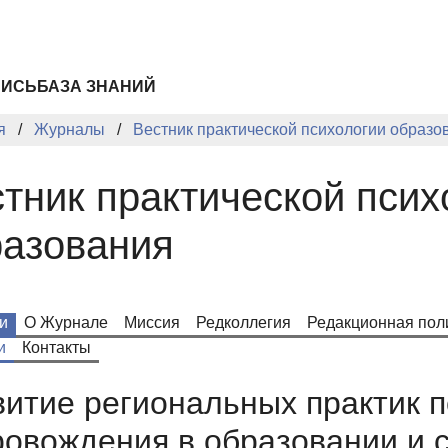
ПИСЬ
БАЗА ЗНАНИЙ
я
Журналы
Вестник практической психологии образо
тник практической псих
разования
и
О Журнале
Миссия
Редколлегия
Редакционная пол
и
Контакты
витие региональных практик п
ровождения в образовании и 