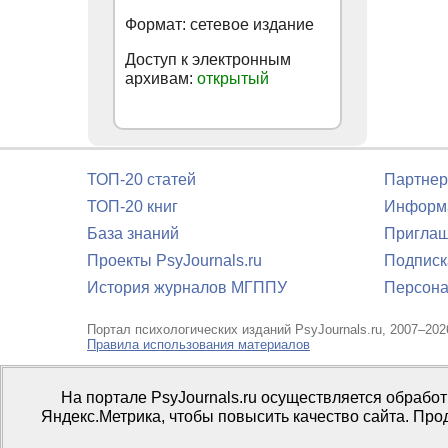
Формат: сетевое издание
Доступ к электронным
архивам:
открытый
ТОП-20 статей
Партнер
ТОП-20 книг
Информа
База знаний
Приглаш
Проекты PsyJournals.ru
Подписк
История журналов МГППУ
Персона
Портал психологических изданий PsyJournals.ru, 2007–202
Правила использования материалов
Свидетельство регистрации СМИ
Эл № ФС77-66447 от 14 и
На портале PsyJournals.ru осуществляется обрабо
Издатель:
ФГБОУ ВО МГППУ
Яндекс.Метрика, чтобы повысить качество сайта. Про
Репозиторий открытого доступа