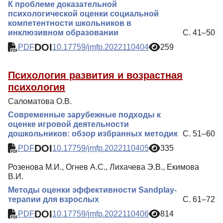
К проблеме доказательной
психологической оценки социальной
компетентности школьников в
инклюзивном образовании
С. 41–50
DOI
PDF
10.17759/jmfp.2022110404
259
Психология развития и возрастная
психология
Саломатова О.В.
Современные зарубежные подходы к
оценке игровой деятельности
дошкольников: обзор избранных методик
С. 51–60
DOI
PDF
10.17759/jmfp.2022110405
335
Розенова М.И., Огнев А.С., Лихачева Э.В., Екимова
В.И.
Методы оценки эффективности Sandplay-
терапии для взрослых
С. 61–72
DOI
PDF
10.17759/jmfp.2022110406
814