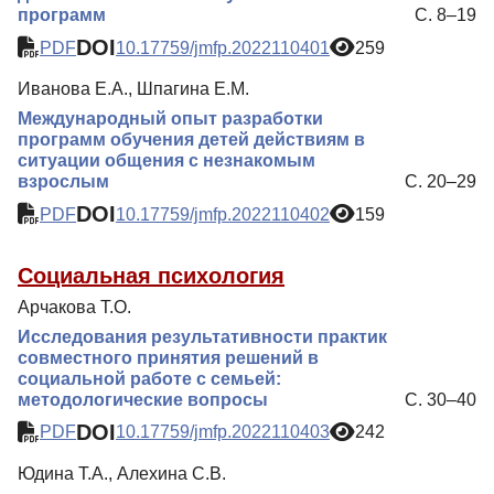
программ
С. 8–19
DOI
PDF
10.17759/jmfp.2022110401
259
Иванова Е.А., Шпагина Е.М.
Международный опыт разработки
программ обучения детей действиям в
ситуации общения с незнакомым
взрослым
С. 20–29
DOI
PDF
10.17759/jmfp.2022110402
159
Социальная психология
Арчакова Т.О.
Исследования результативности практик
совместного принятия решений в
социальной работе с семьей:
методологические вопросы
С. 30–40
DOI
PDF
10.17759/jmfp.2022110403
242
Юдина Т.А., Алехина С.В.