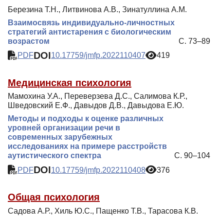
Березина Т.Н., Литвинова А.В., Зинатуллина А.М.
Взаимосвязь индивидуально-личностных
стратегий антистарения с биологическим
возрастом
С. 73–89
DOI
PDF
10.17759/jmfp.2022110407
419
Медицинская психология
Мамохина У.А., Переверзева Д.С., Салимова К.Р.,
Шведовский Е.Ф., Давыдов Д.В., Давыдова Е.Ю.
Методы и подходы к оценке различных
уровней организации речи в
современных зарубежных
исследованиях на примере расстройств
аутистического спектра
С. 90–104
DOI
PDF
10.17759/jmfp.2022110408
376
Общая психология
Садова А.Р., Хиль Ю.С., Пащенко Т.В., Тарасова К.В.