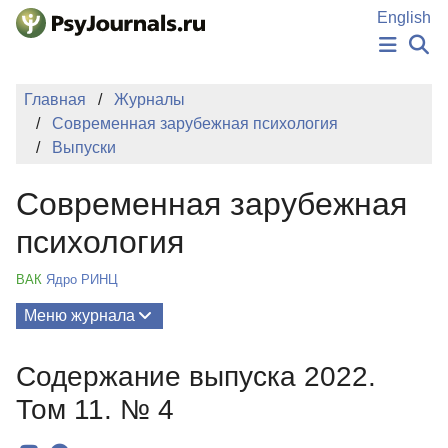
Перейти к основному содержанию
English
НОВОСТИ
Главная
Журналы
ИЗДАНИЯ
Современная зарубежная психология
АВТОРЫ
Выпуски
ПОДАТЬ РУКОПИСЬ
БАЗА ЗНАНИЙ
Современная зарубежная
КЛЮЧЕВЫЕ СЛОВА
Регистрация
Вход
психология
ВАК
Ядро РИНЦ
Меню журнала
Выпуски
Содержание выпуска 2022.
О Журнале
Том 11. № 4
Миссия