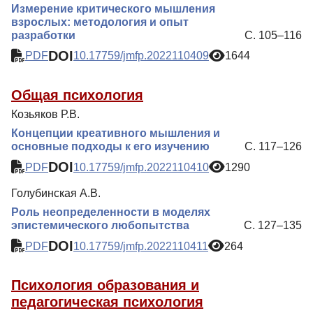
Измерение критического мышления
взрослых: методология и опыт
разработки
С. 105–116
DOI
PDF
10.17759/jmfp.2022110409
1644
Общая психология
Козьяков Р.В.
Концепции креативного мышления и
основные подходы к его изучению
С. 117–126
DOI
PDF
10.17759/jmfp.2022110410
1290
Голубинская А.В.
Роль неопределенности в моделях
эпистемического любопытства
С. 127–135
DOI
PDF
10.17759/jmfp.2022110411
264
Психология образования и
педагогическая психология