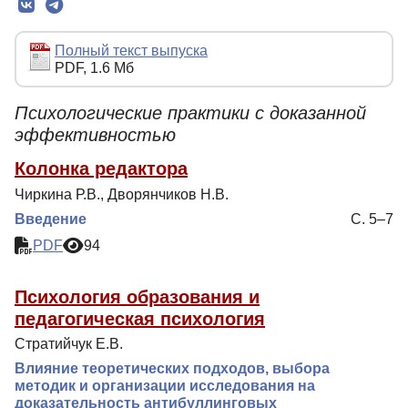
Редколлегия
Редакционная политика
Полный текст выпуска
PDF, 1.6 Мб
Индексирование
Для авторов
Психологические практики с доказанной
эффективностью
Рубрики
Колонка редактора
Препринты
Чиркина Р.В., Дворянчиков Н.В.
Подписка
Введение
С. 5–7
Контакты
PDF
94
Психология образования и
педагогическая психология
Стратийчук Е.В.
Влияние теоретических подходов, выбора
методик и организации исследования на
доказательность антибуллинговых