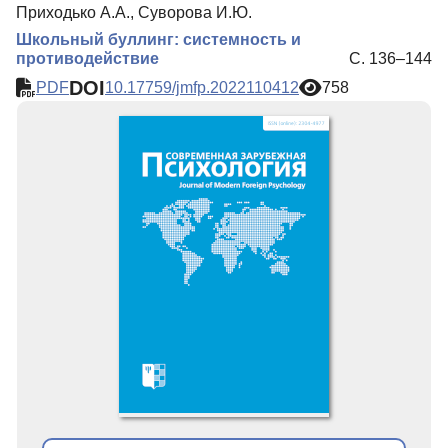
Приходько А.А., Суворова И.Ю.
Школьный буллинг: системность и
противодействие
С. 136–144
DOI
PDF
10.17759/jmfp.2022110412
758