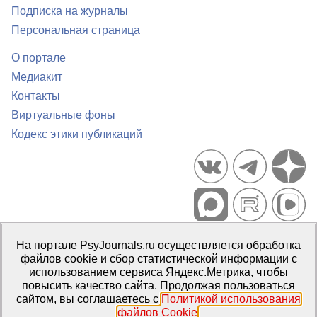
Подписка на журналы
Персональная страница
О портале
Медиакит
Контакты
Виртуальные фоны
Кодекс этики публикаций
Портал психологических изданий PsyJournals.ru, 2007–2026
На портале PsyJournals.ru осуществляется обработка
Правила использования материалов
файлов cookie и сбор статистической информации с
Свидетельство регистрации СМИ
Эл № ФС77-66447 от 14 июля
использованием сервиса Яндекс.Метрика, чтобы
2016 г.
повысить качество сайта. Продолжая пользоваться
сайтом, вы соглашаетесь с
Политикой использования
Издатель:
ФГБОУ ВО МГППУ
файлов Cookie
.