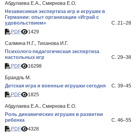
Абдулаева Е.А., Смирнова Е.О.
Независимая экспертиза игр и игрушек в
Германии: опыт организации «Играй с
удовольствием»
С. 21–28
PDF
1429
Салмина Н.Г., Тиханова И.Г.
Психолого-педагогическая экспертиза
настольных игр
С. 29–38
PDF
16298
Брандль М.
Детская игра и военные игрушки сегодня
С. 39–45
PDF
1825
Абдулаева Е.А., Смирнова Е.О.
Роль динамических игрушек в развитии
ребенка
С. 46–55
PDF
4328