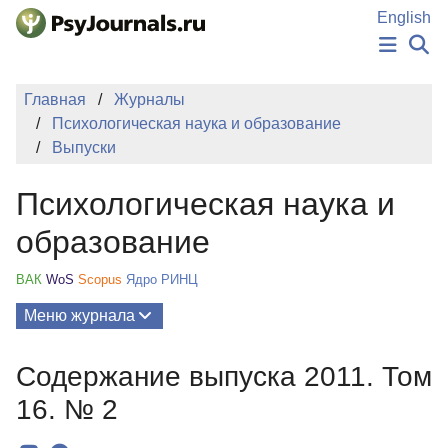
Перейти к основному содержанию
English
НОВОСТИ
Главная
Журналы
ИЗДАНИЯ
Психологическая наука и образование
АВТОРЫ
Выпуски
ПОДАТЬ РУКОПИСЬ
БАЗА ЗНАНИЙ
Психологическая наука и
КЛЮЧЕВЫЕ СЛОВА
Регистрация
Вход
образование
ВАК
WoS
Scopus
Ядро РИНЦ
Меню журнала
Выпуски
Содержание выпуска 2011. Том
О Журнале
16. № 2
Миссия