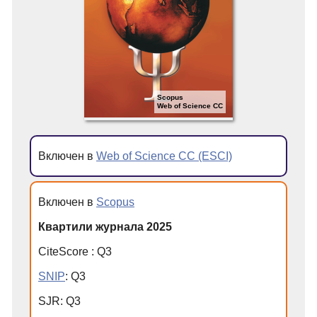
Scopus
Web of Science CC
Включен в
Web of Science CC (ESCI)
Включен в
Scopus
Квартили журнала 2025
CiteScore
:
Q
3
SNIP
:
Q
3
SJR
:
Q
3