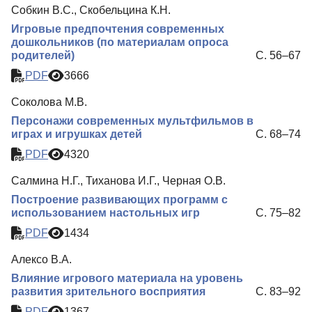
Собкин В.С., Скобельцина К.Н.
Игровые предпочтения современных
дошкольников (по материалам опроса
родителей)
С. 56–67
PDF
3666
Соколова М.В.
Персонажи современных мультфильмов в
играх и игрушках детей
С. 68–74
PDF
4320
Салмина Н.Г., Тиханова И.Г., Черная О.В.
Построение развивающих программ с
использованием настольных игр
С. 75–82
PDF
1434
Алексо В.А.
Влияние игрового материала на уровень
развития зрительного восприятия
С. 83–92
PDF
1367