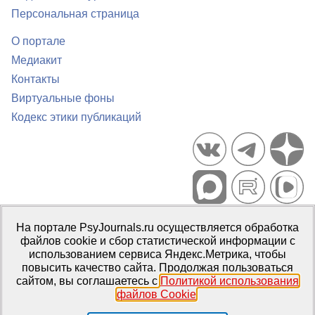
Персональная страница
О портале
Медиакит
Контакты
Виртуальные фоны
Кодекс этики публикаций
Портал психологических изданий PsyJournals.ru, 2007–2026
На портале PsyJournals.ru осуществляется обработка
Правила использования материалов
файлов cookie и сбор статистической информации с
Свидетельство регистрации СМИ
Эл № ФС77-66447 от 14 июля
использованием сервиса Яндекс.Метрика, чтобы
2016 г.
повысить качество сайта. Продолжая пользоваться
сайтом, вы соглашаетесь с
Политикой использования
Издатель:
ФГБОУ ВО МГППУ
файлов Cookie
.
Репозиторий открытого доступа