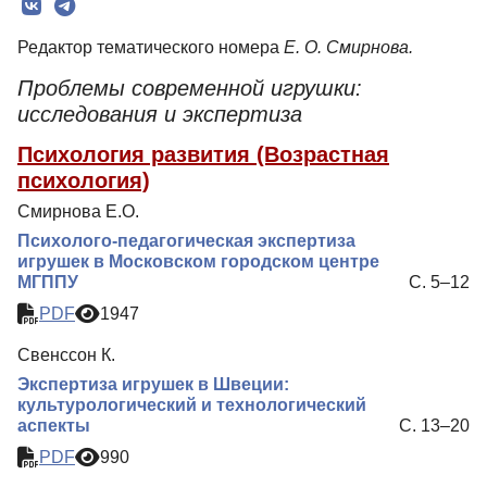
Редколлегия
Редактор тематического номера
Е. О. Смирнова.
Редакционная политика
Проблемы современной игрушки:
Индексирование
исследования и экспертиза
Для авторов
Психология развития (Возрастная
Рубрики
психология)
Препринты
Смирнова Е.О.
Психолого-педагогическая экспертиза
Подписка
игрушек в Московском городском центре
МГППУ
С. 5–12
Контакты
PDF
1947
Свенссон К.
Экспертиза игрушек в Швеции:
культурологический и технологический
аспекты
С. 13–20
PDF
990