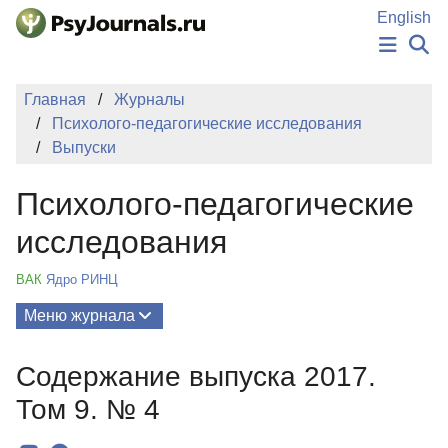
Перейти к основному содержанию
English
НОВОСТИ
Главная
Журналы
ИЗДАНИЯ
Психолого-педагогические исследования
АВТОРЫ
Выпуски
ПОДАТЬ РУКОПИСЬ
БАЗА ЗНАНИЙ
Психолого-педагогические
КЛЮЧЕВЫЕ СЛОВА
Регистрация
Вход
исследования
ВАК
Ядро РИНЦ
Меню журнала
Выпуски
Содержание выпуска 2017.
О Журнале
Том 9. № 4
Миссия