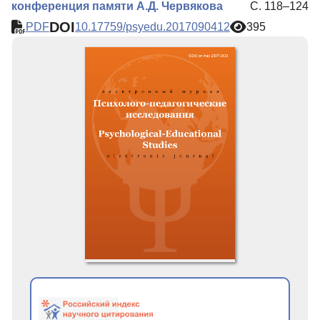
конференция памяти А.Д. Червякова
С. 118–124
DOI
PDF
10.17759/psyedu.2017090412
395