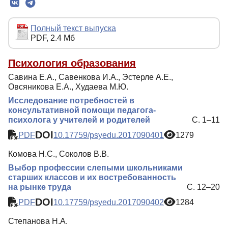
Редколлегия
Редакционная политика
Полный текст выпуска
PDF, 2.4 Мб
Индексирование
Для авторов
Психология образования
Савина Е.А., Савенкова И.А., Эстерле А.Е.,
Рубрики
Овсяникова Е.А., Худаева М.Ю.
Препринты
Исследование потребностей в
консультативной помощи педагога-
Подписка
психолога у учителей и родителей
С. 1–11
Контакты
DOI
PDF
10.17759/psyedu.2017090401
1279
Комова Н.С., Соколов В.В.
Выбор профессии слепыми школьниками
старших классов и их востребованность
на рынке труда
С. 12–20
DOI
PDF
10.17759/psyedu.2017090402
1284
Степанова Н.А.