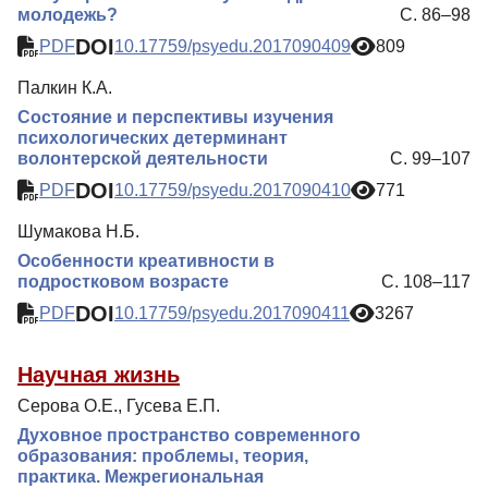
молодежь?
С. 86–98
DOI
PDF
10.17759/psyedu.2017090409
809
Палкин К.А.
Состояние и перспективы изучения
психологических детерминант
волонтерской деятельности
С. 99–107
DOI
PDF
10.17759/psyedu.2017090410
771
Шумакова Н.Б.
Особенности креативности в
подростковом возрасте
С. 108–117
DOI
PDF
10.17759/psyedu.2017090411
3267
Научная жизнь
Серова О.Е., Гусева Е.П.
Духовное пространство современного
образования: проблемы, теория,
практика. Межрегиональная