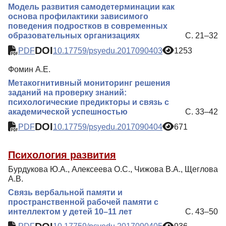
Модель развития самодетерминации как
основа профилактики зависимого
поведения подростков в современных
образовательных организациях
С. 21–32
DOI
PDF
10.17759/psyedu.2017090403
1253
Фомин А.Е.
Метакогнитивный мониторинг решения
заданий на проверку знаний:
психологические предикторы и связь с
академической успешностью
С. 33–42
DOI
PDF
10.17759/psyedu.2017090404
671
Психология развития
Бурдукова Ю.А., Алексеева О.С., Чижова В.А., Щеглова
А.В.
Связь вербальной памяти и
пространственной рабочей памяти с
интеллектом у детей 10–11 лет
С. 43–50