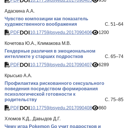
DOI
PDF
10.17759/psyedu.2017090405
936
Адаскина А.А.
Чувство композиции как показатель
художественного воображения
С. 51–64
DOI
PDF
10.17759/psyedu.2017090406
1200
Кочетова Ю.А., Климакова М.В.
Гендерные различия в эмоциональном
интеллекте у старших подростков
С. 65–74
DOI
PDF
10.17759/psyedu.2017090407
6289
Крысько А.А.
Профилактика рискованного сексуального
поведения посредством формирования
психологической готовности к
родительству
С. 75–85
DOI
PDF
10.17759/psyedu.2017090408
860
Хломов К.Д., Давыдов Д.Г.
Чему игра Pokemon Go учит подростков и