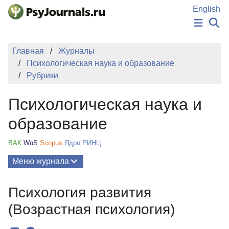
Перейти к основному содержанию
English
НОВОСТИ
Главная
Журналы
ИЗДАНИЯ
Психологическая наука и образование
АВТОРЫ
Рубрики
ПОДАТЬ РУКОПИСЬ
БАЗА ЗНАНИЙ
Психологическая наука и
КЛЮЧЕВЫЕ СЛОВА
Регистрация
Вход
образование
ВАК
WoS
Scopus
Ядро РИНЦ
Меню журнала
Выпуски
Психология развития
О Журнале
(Возрастная психология)
Миссия