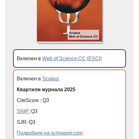
Scopus
Web of Science CC
Включен в
Web of Science CC (ESCI)
Включен в
Scopus
Квартили журнала 2025
CiteScore
:
Q
3
SNIP
:
Q
3
SJR
:
Q
3
Подробнее на scimagojr.com