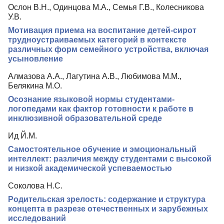
Ослон В.Н., Одинцова М.А., Семья Г.В., Колесникова
У.В.
Мотивация приема на воспитание детей-сирот
трудноустраиваемых категорий в контексте
различных форм семейного устройства, включая
усыновление
Алмазова А.А., Лагутина А.В., Любимова М.М.,
Белякина М.О.
Осознание языковой нормы студентами-
логопедами как фактор готовности к работе в
инклюзивной образовательной среде
Ид Й.М.
Самостоятельное обучение и эмоциональный
интеллект: различия между студентами с высокой
и низкой академической успеваемостью
Соколова Н.С.
Родительская зрелость: содержание и структура
концепта в разрезе отечественных и зарубежных
исследований