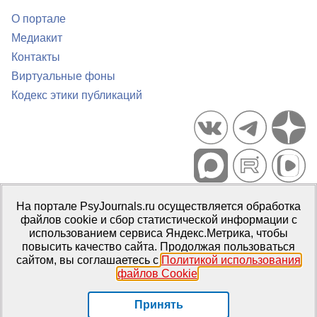
О портале
Медиакит
Контакты
Виртуальные фоны
Кодекс этики публикаций
Портал психологических изданий PsyJournals.ru, 2007–2026
На портале PsyJournals.ru осуществляется обработка
Правила использования материалов
файлов cookie и сбор статистической информации с
Свидетельство регистрации СМИ
Эл № ФС77-66447 от 14 июля
использованием сервиса Яндекс.Метрика, чтобы
2016 г.
повысить качество сайта. Продолжая пользоваться
сайтом, вы соглашаетесь с
Политикой использования
Издатель:
ФГБОУ ВО МГППУ
файлов Cookie
.
Репозиторий открытого доступа
Принять