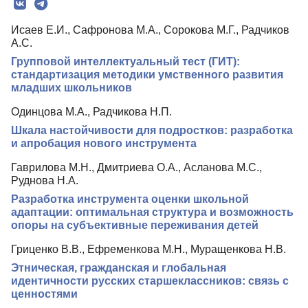
Редколлегия
Исаев Е.И., Сафронова М.А., Сорокова М.Г., Радчиков
Редакционная политика
А.С.
Индексирование
Групповой интеллектуальный тест (ГИТ):
стандартизация методики умственного развития
Для авторов
младших школьников
Рубрики
Одинцова М.А., Радчикова Н.П.
Шкала настойчивости для подростков: разработка
Препринты
и апробация нового инструмента
Подписка
Гаврилова М.Н., Дмитриева О.А., Асланова М.С.,
Контакты
Руднова Н.А.
Разработка инструмента оценки школьной
адаптации: оптимальная структура и возможность
опоры на субъективные переживания детей
Гриценко В.В., Ефременкова М.Н., Муращенкова Н.В.
Этническая, гражданская и глобальная
идентичности русских старшеклассников: связь с
ценностями