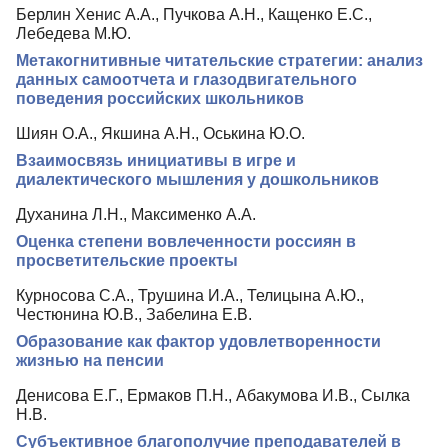
Берлин Хенис А.А., Пучкова А.Н., Кащенко Е.С.,
Лебедева М.Ю.
Метакогнитивные читательские стратегии: анализ
данных самоотчета и глазодвигательного
поведения российских школьников
Шиян О.А., Якшина А.Н., Оськина Ю.О.
Взаимосвязь инициативы в игре и
диалектического мышления у дошкольников
Духанина Л.Н., Максименко А.А.
Оценка степени вовлеченности россиян в
просветительские проекты
Курносова С.А., Трушина И.А., Телицына А.Ю.,
Честюнина Ю.В., Забелина Е.В.
Образование как фактор удовлетворенности
жизнью на пенсии
Денисова Е.Г., Ермаков П.Н., Абакумова И.В., Сылка
Н.В.
Субъективное благополучие преподавателей в