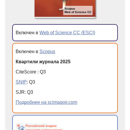
Scopus
Web of Science CC
Включен в
Web of Science CC (ESCI)
Включен в
Scopus
Квартили журнала 2025
CiteScore
:
Q
3
SNIP
:
Q
3
SJR
:
Q
3
Подробнее на scimagojr.com