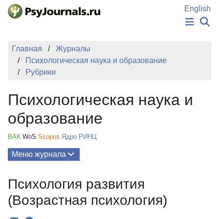
Перейти к основному содержанию
English
НОВОСТИ
Главная
Журналы
ИЗДАНИЯ
Психологическая наука и образование
АВТОРЫ
Рубрики
ПОДАТЬ РУКОПИСЬ
БАЗА ЗНАНИЙ
Психологическая наука и
КЛЮЧЕВЫЕ СЛОВА
Регистрация
Вход
образование
ВАК
WoS
Scopus
Ядро РИНЦ
Меню журнала
Выпуски
Психология развития
О Журнале
(Возрастная психология)
Миссия