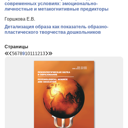
современных условиях: эмоционально-
личностные и метакогнитивные предикторы
Горшкова Е.В.
Детализация образа как показатель образно-
пластического творчества дошкольников
Страницы
5
6
7
8
9
10
11
12
13