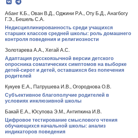
Редколлегия
Абанг К.Б., Ован В.Д., Оджини Р.А., Оту Б.Д., Анагбогу
Редакционная политика
Г.Э., Бешель С.А.
Индексирование
Недисциплинированность среди учащихся
старших классов средней школы: роль домашнего
Для авторов
контроля поведения и религиозности
Рубрики
Золотарева А.А., Хегай А.С.
Адаптация русскоязычной версии детского
Препринты
опросника соматических симптомов на выборке
Подписка
детей-сирот и детей, оставшихся без попечения
родителей
Контакты
Кукуев Е.А., Патрушева И.В., Огороднова О.В.
Субъективное благополучие родителей в
условиях инклюзивной школы
Бакай Е.А., Юсупова Э.М., Антипкина И.В.
Цифровое тестирование смыслового чтения
обучающихся начальной школы: анализ
индикаторов поведения