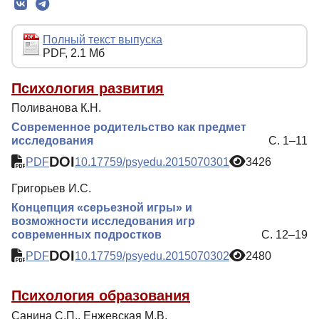
Редколлегия
Редакционная политика
Полный текст выпуска
PDF, 2.1 Мб
Индексирование
Для авторов
Психология развития
Поливанова К.Н.
Рубрики
Современное родительство как предмет
Препринты
исследования
С. 1–11
DOI
Подписка
PDF
10.17759/psyedu.2015070301
3426
Контакты
Григорьев И.С.
Концепция «серьезной игры» и
возможности исследования игр
современных подростков
С. 12–19
DOI
PDF
10.17759/psyedu.2015070302
2480
Психология образования
Санина С.П., Енжевская М.В.