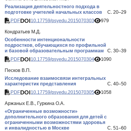
Реализация деятельностного подхода в
подготовке учителей начальных классов
С. 20–29
DOI
PDF
10.17759/psyedu.2015070303
979
Кондратьев М.Д.
Особенности интенциональности
подростков, обучающихся по профильной
и базовой образовательным программам
С. 30–39
DOI
PDF
10.17759/psyedu.2015070304
1090
Песков В.П.
Исследование взаимосвязи интегральных
характеристик представления
С. 40–50
DOI
PDF
10.17759/psyedu.2015070305
1058
Аржаных Е.В., Гуркина О.А.
«Ограниченные возможности»
дополнительного образования для детей с
ограниченными возможностями здоровья
и инвалидностью в Москве
С. 51–60