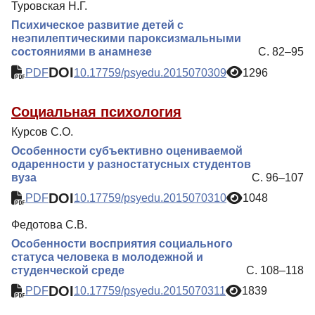
Туровская Н.Г.
Психическое развитие детей с
неэпилептическими пароксизмальными
состояниями в анамнезе
С. 82–95
DOI
PDF
10.17759/psyedu.2015070309
1296
Социальная психология
Курсов С.О.
Особенности субъективно оцениваемой
одаренности у разностатусных студентов
вуза
С. 96–107
DOI
PDF
10.17759/psyedu.2015070310
1048
Федотова С.В.
Особенности восприятия социального
статуса человека в молодежной и
студенческой среде
С. 108–118
DOI
PDF
10.17759/psyedu.2015070311
1839