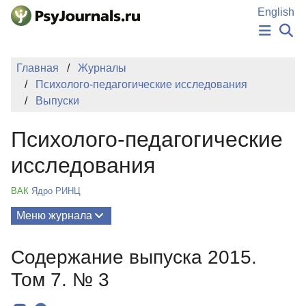
Перейти к основному содержанию
English
НОВОСТИ
Главная
Журналы
ИЗДАНИЯ
Психолого-педагогические исследования
АВТОРЫ
Выпуски
ПОДАТЬ РУКОПИСЬ
БАЗА ЗНАНИЙ
Психолого-педагогические
КЛЮЧЕВЫЕ СЛОВА
Регистрация
Вход
исследования
ВАК
Ядро РИНЦ
Меню журнала
Выпуски
Содержание выпуска 2015.
О Журнале
Том 7. № 3
Миссия