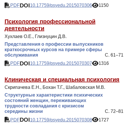
DOI
PDF
10.17759/psyedu.2015070306
1150
Психология профессиональной
деятельности
Хухлаев О.Е., Глизнуцин Д.В.
Представления о профессии выпускников
краткосрочных курсов на примере сферы
обслуживания
С. 61–71
DOI
PDF
10.17759/psyedu.2015070307
1316
Клиническая и специальная психология
Скрипачева Е.Н., Бохан Т.Г., Шабаловская М.В.
Структурные характеристики психических
состояний женщин, переживающих
трудности совладания с кризисом
середины жизни
С. 72–81
DOI
PDF
10.17759/psyedu.2015070308
1727