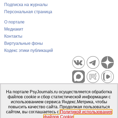
Подписка на журналы
Персональная страница
О портале
Медиакит
Контакты
Виртуальные фоны
Кодекс этики публикаций
Портал психологических изданий PsyJournals.ru, 2007–2026
На портале PsyJournals.ru осуществляется обработка
Правила использования материалов
файлов cookie и сбор статистической информации с
Свидетельство регистрации СМИ
Эл № ФС77-66447 от 14 июля
использованием сервиса Яндекс.Метрика, чтобы
2016 г.
повысить качество сайта. Продолжая пользоваться
сайтом, вы соглашаетесь с
Политикой использования
Издатель:
ФГБОУ ВО МГППУ
файлов Cookie
.